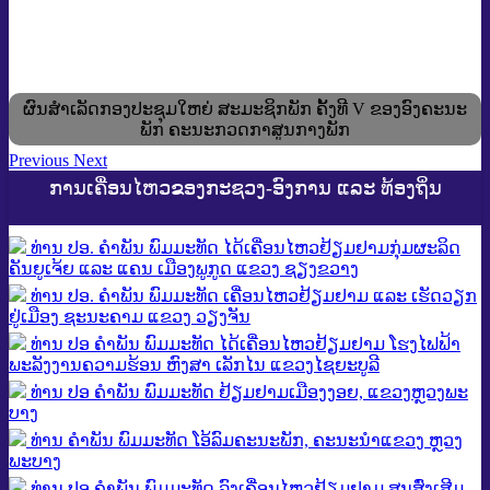
ຜົນສໍາເລັດກອງປະຊຸມໃຫຍ່ ສະມະຊິກພັກ ຄັ້ງທີ V ຂອງອົງຄະນະ
ພັກ ຄະນະກວດກາສູນກາງພັກ
Previous
Next
ການເຄື່ອນໄຫວຂອງກະຊວງ-ອົງການ ແລະ ທ້ອງຖິ່ນ
ທ່ານ ປອ. ຄຳພັນ ພົມມະທັດ ໄດ້ເຄື່ອນໄຫວຢ້ຽມຢາມກຸ່ມຜະລິດ
ຄັນຍູເຈ້ຍ ແລະ ແຄນ ເມືອງພູກູດ ແຂວງ ຊຽງຂວາງ
ທ່ານ ປອ. ຄຳພັນ ພົມມະທັດ ເຄື່ອນໄຫວຢ້ຽມຢາມ ແລະ ເຮັດວຽກ
ຢູ່ເມືອງ ຊະນະຄາມ ແຂວງ ວຽງຈັນ
ທ່ານ ປອ ຄຳພັນ ພົມມະທັດ ໄດ້ເຄື່ອນໄຫວຢ້ຽມຢາມ ໂຮງໄຟຟ້າ
ພະລັງງານຄວາມຮ້ອນ ຫົງສາ ເລັກໄນ ແຂວງໄຊຍະບູລີ
ທ່ານ ປອ ຄໍາພັນ ພົມມະທັດ ຢ້ຽມຢາມເມືອງງອຍ, ແຂວງຫຼວງພະ
ບາງ
ທ່ານ ຄຳພັນ ພົມມະທັດ ໂອ້ລົມຄະນະພັກ, ຄະນະນຳແຂວງ ຫຼວງ
ພະບາງ
ທ່ານ ປອ ຄໍາພັນ ພົມມະທັດ ລົງເຄື່ອນໄຫວຢ້ຽມຢາມ ສູນສົ່ງເສີມ