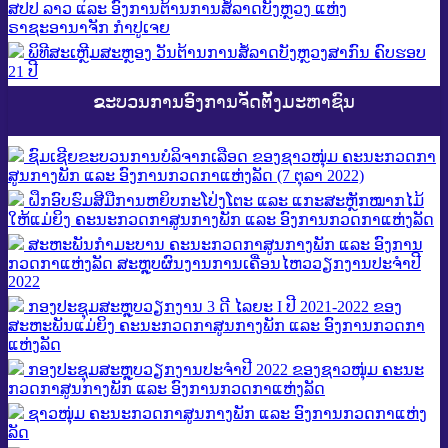
ສປປ ລາວ ແລະ ​ອົງການຕ້ານການສໍ້ລາດບັງຫຼວງ ແຫ່ງ
ຣາຊະອານາຈັກ ກຳປູເຈຍ
ພິທີສະເຫຼີມສະຫຼອງ ວັນຕ້ານການສໍ້ລາດບັງຫຼວງສາກົນ ຄົບຮອບ
21 ປີ
ຂະບວນການອົງການຈັດຕັ້ງມະຫາຊົນ
ຊົມເຊີຍຂະບວນການບໍລິຈາກເລືອດ ຂອງຊາວໜຸ່ມ ຄະນະກວດກາ
ສູນກາງພັກ ແລະ ອົງການກວດກາແຫ່ງລັດ (7 ຕຸລາ 2022)
ຝຶກອົບຮົມສີມືການຫຍິບກະໂປ່ງໂຕະ ແລະ ແກະສະຫຼັກໝາກໄມ້
ໃຫ້ແມ່ຍິງ ຄະນະກວດກາສູນກາງພັກ ແລະ ອົງການກວດກາແຫ່ງລັດ
ສະຫະພັນກໍາມະບານ ຄະນະກວດກາສູນກາງພັກ ແລະ ອົງການ
ກວດກາແຫ່ງລັດ ສະຫຼຸບຜົນງານການເຄື່ອນໄຫວວຽກງານປະຈໍາປີ
2022
ກອງປະຊຸມສະຫຼຸບວຽກງານ 3 ດີ ໄລຍະ I ປີ 2021-2022 ຂອງ
ສະຫະພັນແມ່ຍິງ ຄະນະກວດກາສູນກາງພັກ ແລະ ອົງການກວດກາ
ແຫ່ງລັດ
ກອງປະຊຸມສະຫຼຸບວຽກງານປະຈຳປີ 2022 ຂອງຊາວໜຸ່ມ ຄະນະ
ກວດກາສູນກາງພັກ ແລະ ອົງການກວດກາແຫ່ງລັດ
ຊາວໜຸ່ມ ຄະນະກວດກາສູນກາງພັກ ແລະ ອົງການກວດກາແຫ່ງ
ລັດ