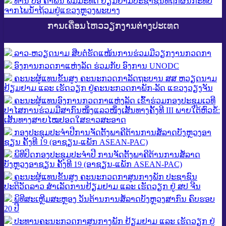
ທ່ານ ປອ ຄຳພັນ ພົມມະທັດ ຢ້ຽມຢາມປະຊາຊົນທີ່ຖືກຜົນກະທົບ
ຈາກໄພນໍ້າຖ້ວມຢູ່ແຂວງຫຼວງພະບາງ
ການເຄື່ອນໄຫວວຽກງານຕ່າງປະເທດ
ລາວ-ຫວຽດ​ນາມ ສືບ​ຕໍ່​ຮັດ​ແໜ້ນ​ການ​ຮ່ວມ​ມື​ວຽກ​ງານກວດ​ກາ
ອົງການກວດກາແຫ່ງລັດ ຮ່ວມກັບ ອົງການ UNODC
ຄະນະຜູ້ແທນຂັ້ນສູງ ຄະນະກວດກາລັດຖະບານ ສສ ຫວຽດນາມ
ຢ້ຽມຢາມ ແລະ ເຮັດວຽກ ຢູ່ຄະນະກວດກາພັກ-ລັດ ແຂວງວຽງຈັນ
ຄະນະຜູ້ແທນອົງການກວດກາແຫ່ງລັດ ເຂົ້າຮ່ວມກອງປະຊຸມເວທີ
ປາໄສການຮ່ວມມືສາກົນໜຶ່ງແລວໜຶ່ງເສັ້ນທາງຄັ້ງທີ III ພາຍໃຕ້ຫົວຂໍ້:
ເສັ້ນທາງສາຍໄໝປອດໃສຂາວສະອາດ
ກອງປະຊຸມປະຈຳປີການຈັດຕັ້ງພາຄີຕ້ານການສໍ້ລາດບັງຫຼວງອາ
ຊຽນ ຄັ້ງທີ 19 (ອາຊຽນ-ແພັກ ASEAN-PAC)
ພິທີປິດກອງປະຊຸມປະຈຳປີ ການຈັດຕັ້ງພາຄີຕ້ານການສໍ້ລາດ
ບັງຫຼວງອາຊຽນ ຄັ້ງທີ 19 (ອາຊຽນ-ແພັກ ASEAN-PAC)
ຄະນະຜູ້ແທນຂັ້ນສູງ ຄະນະກວດກາສູນກາງພັກ ປະຊາຊົນ
ປະຕິວັດລາວ ສຳເລັດການຢ້ຽມຢາມ ແລະ ເຮັດວຽກ ຢູ່ ສປ ຈີນ
ພິທີສະເຫຼີມສະຫຼອງ ວັນຕ້ານການສໍ້ລາດບັງຫຼວງສາກົນ ຄົບຮອບ
20 ປີ
ປະທານຄະນະກວດກາສູນກາງພັກ ຢ້ຽມຢາມ ແລະ ເຮັດວຽກ ຢູ່