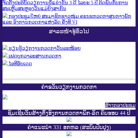
ຈັດຕັ້ງປະຕິບັດວຽກງານຂໍ້ແຂ່ງຂັນ 3 ດີ ໄລຍະ 5 ປີ ຕິດພັນກັບການ
ສະເຫຼີມສະຫຼອງວັນແມ່ຍິງສາກົນ
ກອງປະຊຸມໃຫຍ່ ສະມາຊິກຊາວໜຸ່ມ ຄະນະກວດກາສູນກາງພັກ
ແລະ ອົງການກວດກາແຫ່ງລັດ ຄັ້ງທີ VI
ສາລະໜ້າຮູ້ທົ່ວໄປ
ຮຽນຮູ້ວຽກງານກວດກາວັນລະໜ້ອຍ
ເຟດບຸກວາລະສານກວດກາ
ໄອທີອັບເດດ
ຄຳຂວັນວຽກງານກວດກາ
ສ້າງກອງປະຊູມ
ຊົມເຊີຍວັນສ້າງຕັ້ງອົງການກວດກາພັກ-ລັດ ຄົບຮອບ 44 ປີ
ຄຳແນະນຳ 331 ອກຫລ (ສະບັບປັບປຸງ)