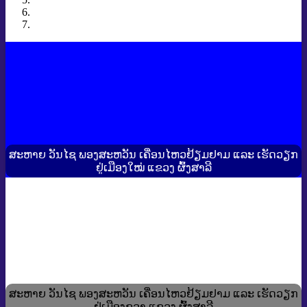
ສະຫາຍ ວັນໄຊ ພອງສະຫວັນ ເຄື່ອນໄຫວຢ້ຽມຢາມ ແລະ ເຮັດວຽກ
ຢູ່ເມືອງໃໝ່ ແຂວງ ຜົ້ງສາລີ
ສະຫາຍ ວັນໄຊ ພອງສະຫວັນ ເຄື່ອນໄຫວຢ້ຽມຢາມ ແລະ ເຮັດວຽກ
ຢູ່ເມືອງຂວາ ແຂວງ ຜົ້ງສາລີ