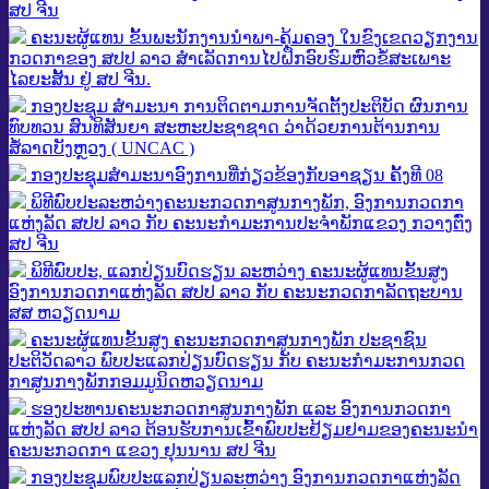
ສປ ຈີນ
ຄະນະຜູ້ແທນ ຂັ້ນພະນັກງານນໍາພາ-ຄຸ້ມຄອງ ໃນຂົງເຂດວຽກງານ
ກວດກາຂອງ ສປປ ລາວ ສຳເລັດການໄປຝຶກອົບຮົມຫົວຂໍ້ສະເພາະ
ໄລຍະສັ້ນ ຢູ່ ສປ ຈີນ.
ກອງປະຊຸມ ສຳມະນາ ການຕິດຕາມການຈັດຕັ້ງປະຕິບັດ ຜົນການ
ທົບທວນ ສົນທິສັນຍາ ສະຫະປະຊາຊາດ ວ່າດ້ວຍການຕ້ານການ
ສໍ້ລາດບັງຫຼວງ ( UNCAC )
ກອງປະຊຸມສຳມະນາອົງການທີ່ກ່ຽວຂ້ອງກັບອາຊຽນ ຄັ້ງທີ 08
ພິທີພົບປະລະຫວ່າງຄະນະກວດກາສູນກາງພັກ, ອົງການກວດກາ
ແຫ່ງລັດ ສປປ ລາວ ກັບ ຄະນະກຳມະການປະຈຳພັກແຂວງ ກວາງຕົ່ງ
ສປ ຈີນ
ພິທີພົບປະ, ແລກປ່ຽນບົດຮຽນ ລະຫວ່າງ ຄະນະຜູ້ແທນຂັ້ນສູງ
ອົງການກວດກາແຫ່ງລັດ ສປປ ລາວ ກັບ ຄະນະກວດກາລັດຖະບານ
ສສ ຫວຽດນາມ
ຄະນະຜູ້ແທນຂັ້ນສູງ ຄະນະກວດກາສູນກາງພັກ ປະຊາຊົນ
ປະຕິວັດລາວ ພົບປະແລກປ່ຽນບົດຮຽນ ກັບ ຄະນະກຳມະການກວດ
ກາສູນກາງພັກກອມມູນິດຫວຽດນາມ
ຮອງປະທານຄະນະກວດກາສູນກາງພັກ ແລະ ອົງການກວດກາ
ແຫ່ງລັດ ສປປ ລາວ ຕ້ອນຮັບການເຂົ້າພົບປະຢ້ຽມຢາມຂອງຄະນະນໍາ
ຄະນະກວດກາ ແຂວງ ຢຸນນານ ສປ ຈີນ
ກອງປະຊຸມພົບ​ປະ​​ແລກປ່ຽນລະຫວ່າງ ອົງການກວດກາແຫ່ງລັດ