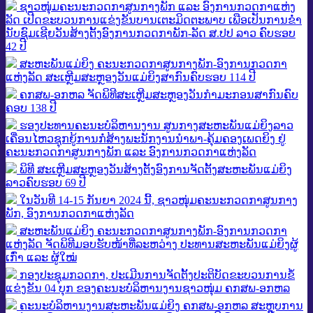
ຊາວໜຸ່ມຄະນະກວດກາສູນກາງພັກ ແລະ ອົງການກວດກາແຫ່ງ
ລັດ ເປີດຂະບວນການແຂ່ງຂັນບານເຕະມິດຕະພາບ ເພືອເປັນການຂໍ່າ
ນັບຊົມເຊີຍວັນສ້າງຕັ້ງອົງການກວດກາພັກ-ລັດ ສ.ປປ ລາວ ຄົບຮອບ
42 ປີ
ສະຫະພັນແມ່ຍິງ ຄະນະກວດກາສູນກາງພັກ-ອົງການກວດກາ
ແຫ່ງລັດ ສະເຫຼີມສະຫຼອງວັນແມ່ຍິງສາກົນຄົບຮອບ 114 ປີ
ຄກສພ-ອກຫລ ຈັດພິທີສະເຫຼີມສະຫຼອງວັນກຳມະກອນສາກົນຄົບ
ຄອບ 138 ປີ
ຮອງ​ປະ​ທານ​ຄະ​ນະ​ບໍ​ລິ​ຫານ​ງານ ສູນກາງສະຫະພັນແມ່ຍິງລາວ
ເຄື່ອນໄຫວຊຸກຍູ້ການກໍ່​ສ້າງ​ພະນັກງານນໍາພາ-ຄຸ້ມຄອງເພດ​ຍິງ​ ຢູ່
ຄະນະກວດກາສູນກາງພັກ ແລະ ອົງການກວດກາແຫ່ງລັດ
ພິທີ ສະເຫຼີມສະຫຼອງວັນສ້າງຕັ້ງອົງການຈັດຕັ້ງສະຫະພັນແມ່ຍິງ
ລາວຄົບຮອບ 69 ປີ
ໃນວັນທີ 14-15 ກັນຍາ 2024 ນີ້, ຊາວໜຸ່ມຄະນະກວດກາສູນກາງ
ພັກ, ອົງການກວດກາແຫ່ງລັດ
ສະຫະພັນແມ່ຍິງ ຄະນະກວດກາສູນກາງພັກ-ອົງການກວດກາ
ແຫ່ງລັດ ຈັດພິທີມອບຮັບໜ້າທີ່ລະຫວ່າງ ປະທານສະຫະພັນແມ່ຍິງຜູ້
ເກົ່າ ແລະ ຜູ້ໃໝ່
ກອງປະຊຸມກວດກາ, ປະເມີນການຈັດຕັ້ງປະຕິບັດຂະບວນການຂໍ້
ແຂ່ງຂັນ 04 ບຸກ ຂອງຄະນະບໍລິຫານງານຊາວໜຸ່ມ ຄກສພ-ອກຫລ
ຄະນະບໍລິຫານງານສະຫະພັນແມ່ຍິງ ຄກສພ-ອກຫລ ສະຫຼຸບການ