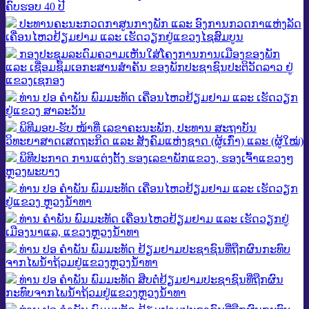
ຄົບຮອບ 40 ປີ
ປະທານຄະນະກວດກາສູນກາງພັກ ແລະ ອົງການກວດກາແຫ່ງລັດ
ເຄື່ອນໄຫວຢ້ຽມຢາມ ແລະ ເຮັດວຽກຢູ່ແຂວງໄຊສົມບູນ
ກອງປະຊຸມລະດົມຄວາມເຫັນໃສ່ໂຄງການການເມືອງຂອງພັກ
ແລະ ເຊື່ອມຊຶມເອກະສານສໍາຄັນ ຂອງພັກປະຊາຊົນປະຕິວັດລາວ ຢູ່
ແຂວງເຊກອງ
ທ່ານ ປອ ຄຳພັນ ພົມມະທັດ ເຄື່ອນໄຫວຢ້ຽມຢາມ ແລະ ເຮັດວຽກ
ຢູ່ແຂວງ ສາລະວັນ
ພິທີມອບ-ຮັບ ໜ້າທີ່ ເລຂາຄະນະພັກ, ປະທານ ສະຖາບັນ
ວິທະຍາສາດເສດຖະກິດ ແລະ ສັງຄົມແຫ່ງຊາດ (ຜູ້ເກົ່າ) ແລະ (ຜູ້ໃໝ່)
ພິທີປະກາດ ການແຕ່ງຕັ້ງ ຮອງເລຂາພັກແຂວງ, ຮອງເຈົ້າແຂວງໆ
ຫຼວງພະບາງ
ທ່ານ ປອ ຄຳພັນ ພົມມະທັດ ເຄື່ອນໄຫວຢ້ຽມຢາມ ແລະ ເຮັດວຽກ
ຢູ່ແຂວງ ຫຼວງນ້ຳທາ
ທ່ານ ຄໍາພັນ ພົມມະທັດ ເຄື່ອນໄຫວຢ້ຽມຢາມ ແລະ ເຮັດວຽກຢູ່
ເມືອງນາແລ, ແຂວງຫຼວງນ້ຳທາ
ທ່ານ ປອ ຄຳພັນ ພົມມະທັດ ຢ້ຽມຢາມປະຊາຊົນທີ່ຖືກຜົນກະທົບ
ຈາກໄພນໍ້າຖ້ວມຢູ່ແຂວງຫຼວງນໍ້າທາ
ທ່ານ ປອ ຄຳພັນ ພົມມະທັດ ສືບຕໍ່ຢ້ຽມຢາມປະຊາຊົນທີ່ຖືກຜົນ
ກະທົບຈາກໄພນໍ້າຖ້ວມຢູ່ແຂວງຫຼວງນໍ້າທາ