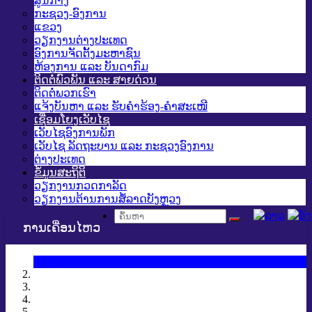
ສູນກາງ
ກະຊວງ-ອົງການ
ແຂວງ
ວຽກງານຕ່າງປະເທດ
ອົງການຈັດຕັ້ງມະຫາຊົນ
ຫ້ອງການ ແລະ ບັນດາກົມ
ຕິດຕໍ່ພົວພັນ ແລະ ສາຍດ່ວນ
ຕິດຕໍ່ພວກເຮົາ
ແຈ້ງບັນຫາ ແລະ ຮັບຄໍາຮ້ອງ-ຄໍາສະເໜີ
ເຊື່ອມໂຍງເວັບໄຊ
ເວັບໄຊອົງການພັກ
ເວັບໄຊ ລັດຖະບານ ແລະ ກະຊວງອົງການ
ຕ່າງປະເທດ
ຂໍ້ມູນສະຖິຕິ
ວຽກງານກວດກາລັດ
ວຽກງານຕ້ານການສໍ້ລາດບັງຫຼວງ
ການເຄື່ອນໄຫວ