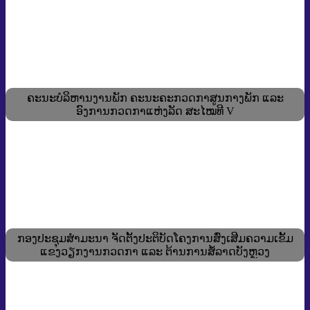
ຄະນະບໍລິຫານງານພັກ ຄະນະຄະກວດກາສູນກາງພັກ ແລະ
ອົງການກວດກາແຫ່ງລັດ ສະໄໝທີ V
ກອງປະຊຸມສໍາມະນາ ຈັດຕັ້ງປະຕິບັດໂຄງການສົ່ງເສີມຄວາມເຂັ້ມ
ແຂງວຽກງານກວດກາ ແລະ ຕ້ານການສໍ້ລາດບັງຫຼວງ