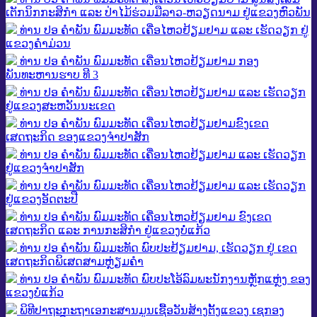
ເຕັກນິກກະສິກໍາ ແລະ ປ່າໄມ້ຮ່ວມມືລາວ-ຫວຽດນາມ ຢູ່ແຂວງຫົວພັນ
ທ່ານ ປອ ຄໍາພັນ ພົມມະທັດ ເຄື່ອໄຫວຢ້ຽມຢາມ ແລະ ເຮັດວຽກ ຢູ່
ແຂວງຄໍາມ່ວນ
ທ່ານ ປອ ຄຳພັນ ພົມມະທັດ ເຄື່ອນໄຫວຢ້ຽມຢາມ ກອງ
ພັນທະຫານຮາບ ທີ 3
ທ່ານ ປອ ຄຳພັນ ພົມມະທັດ ເຄື່ອນໄຫວຢ້ຽມຢາມ ແລະ ເຮັດວຽກ
ຢູ່ແຂວງສະຫວັນນະເຂດ
ທ່ານ ປອ ຄໍາພັນ ພົມມະທັດ ເຄື່ອນໄຫວຢ້ຽມຢາມຂົງເຂດ
ເສດຖະກິດ ຂອງແຂວງຈໍາປາສັກ
ທ່ານ ປອ ຄຳພັນ ພົມມະທັດ ເຄື່ອນໄຫວຢ້ຽມຢາມ ແລະ ເຮັດວຽກ
ຢູ່ແຂວງຈໍາປາສັກ
ທ່ານ ປອ ຄໍາພັນ ພົມມະທັດ ເຄື່ອນໄຫວຢ້ຽມຢາມ ແລະ ເຮັດວຽກ
ຢູ່ແຂວງອັດຕະປື
ທ່ານ ປອ ຄໍາພັນ ພົມມະທັດ ເຄື່ອນໄຫວຢ້ຽມຢາມ ຂົງເຂດ
ເສດຖະກິດ ແລະ ການກະສິກໍາ ຢູ່ແຂວງບໍ່ແກ້ວ
ທ່ານ ປອ ຄໍາພັນ ພົມມະທັດ ພົບປະຢ້ຽມຢາມ, ເຮັດວຽກ ຢູ່ ເຂດ
ເສດຖະກິດພິເສດສາມຫຼ່ຽມຄໍາ
ທ່ານ ປອ ຄໍາພັນ ພົມມະທັດ ພົບປະໂອ້ລົມພະນັກງານຫຼັກແຫຼ່ງ ຂອງ
ແຂວງບໍ່ແກ້ວ
ພິທີປາຖະກະຖາເອກະສານມູນເຊື້ອວັນສ້າງຕັ້ງແຂວງ ເຊກອງ