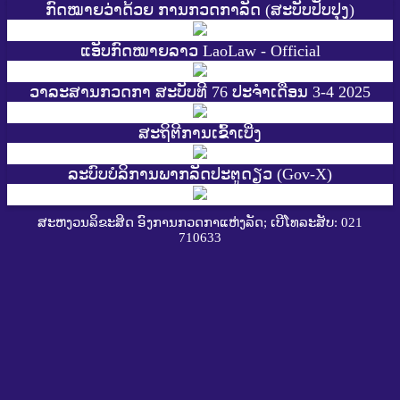
ກົດໝາຍວ່າດ້ວຍ ການກວດກາລັດ (ສະບັບປັບປຸງ)
ແອັບກົດໝາຍລາວ LaoLaw - Official
ວາລະສານກວດກາ ສະບັບທີ 76 ປະຈຳເດືອນ 3-4 2025
ສະ​ຖິ​ຕີການ​ເຂົ້າ​ເບີ່ງ
ລະບົບບໍລິການພາກລັດປະຕູດຽວ (Gov-X)
ສະຫງວນລິຂະສິດ ອົງການກວດກາແຫ່ງລັດ; ເບີໂທລະສັບ: 021
710633