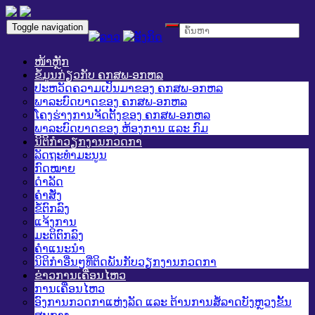
Toggle navigation
ໜ້າຫຼັກ
ຂໍ້ມູນກ່ຽວກັບ ຄກສພ-ອກຫລ
ປະຫວັດຄວາມເປັນມາຂອງ ຄກສພ-ອກຫລ
ພາລະບົດບາດຂອງ ຄກສພ-ອກຫລ
ໂຄງຮ່າງການຈັດຕັ້ງຂອງ ຄກສພ-ອກຫລ
ພາລະບົດບາດຂອງ ຫ້ອງການ ແລະ ກົມ
ນິຕິກໍາວຽກງານກວດກາ
ລັດຖະທໍາມະນູນ
ກົດໝາຍ
ດໍາລັດ
ຄໍາສັ່ງ
ຂໍ້ຕົກລົງ
ແຈ້ງການ
ມະຕິຕົກລົງ
ຄໍາແນະນໍາ
ນິຕິກໍາອື່ນໆທີ່ຕິດພັນກັບວຽກງານກວດກາ
ຂ່າວການເຄື່ອນໄຫວ
ການເຄື່ອນໄຫວ
ອົງການກວດກາແຫ່ງລັດ ແລະ ຕ້ານການສໍ້ລາດບັງຫຼວງຂັ້ນ