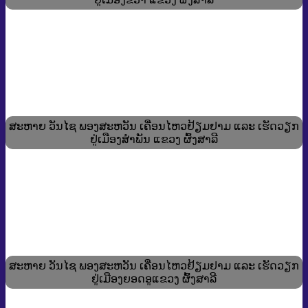
ສະຫາຍ ວັນໄຊ ພອງສະຫວັນ ເຄື່ອນໄຫວຢ້ຽມຢາມ ແລະ ເຮັດວຽກ
ຢູ່ເມືອງສຳພັນ ແຂວງ ຜົ້ງສາລີ
ສະຫາຍ ວັນໄຊ ພອງສະຫວັນ ເຄື່ອນໄຫວຢ້ຽມຢາມ ແລະ ເຮັດວຽກ
ຢູ່ເມືອງຍອດອູແຂວງ ຜົ້ງສາລີ