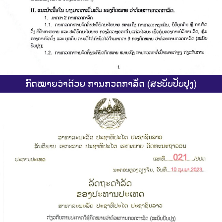
ກົດໝາຍວ່າດ້ວຍ ການກວດກາລັດ (ສະບັບປັບປຸງ)