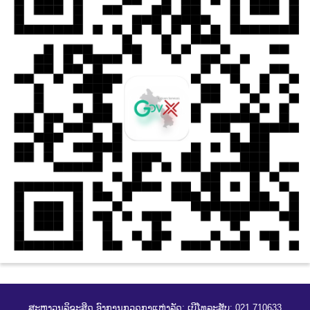
ສະຫງວນລິຂະສິດ ອົງການກວດກາແຫ່ງລັດ; ເບີໂທລະສັບ: 021 710633