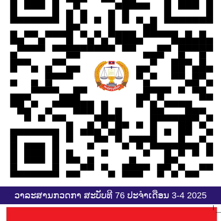
ວາລະສານກວດກາ ສະບັບທີ 76 ປະຈຳເດືອນ 3-4 2025