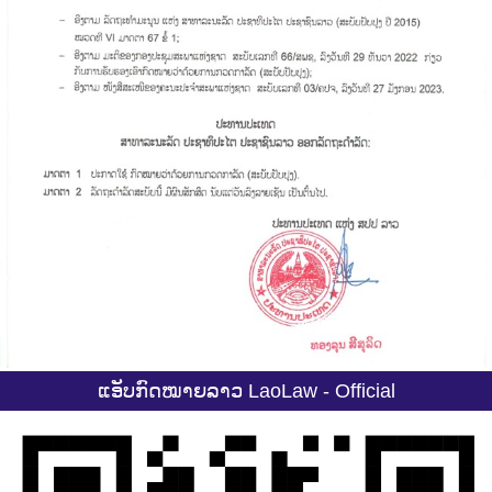
ແອັບກົດໝາຍລາວ LaoLaw - Official