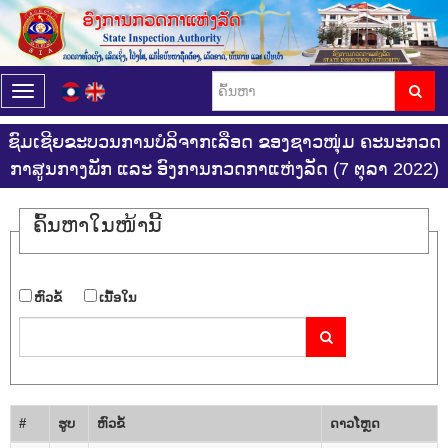
T
o
g
ຊົມເຊີຍຂະບວນການບໍລິຈາກເລືອດ ຂອງຊາວໜຸ່ມ ຄະນະກວດ
g
ກາສູນກາງພັກ ແລະ ອົງການກວດກາແຫ່ງລັດ (7 ຕຸລາ 2022)
l
e
n
ຄົ້ນ​ຫາ​ໃນ​ໜ້ານີ້
a
v
i
g
​ຫົວ​ຂໍ້
​ເນື້ອ​ໃນ
a
t
i
o
n
#
ຮູບ
​ຫົວ​ຂໍ້
ດາວ​ໂຫຼດ