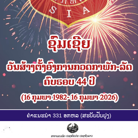
ຄຳແນະນຳ 331 ອກຫລ (ສະບັບປັບປຸງ)