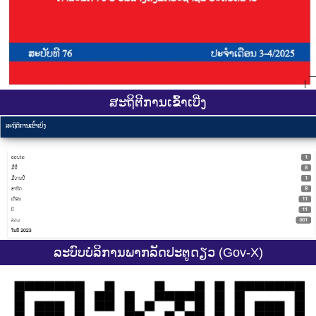
ສະ​ຖິ​ຕີການ​ເຂົ້າ​ເບີ່ງ
ລະບົບບໍລິການພາກລັດປະຕູດຽວ (Gov-X)