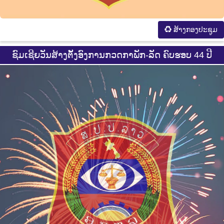
ສ້າງກອງປະຊູມ
ຊົມເຊີຍວັນສ້າງຕັ້ງອົງການກວດກາພັກ-ລັດ ຄົບຮອບ 44 ປີ