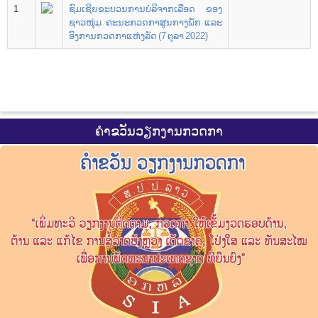
1
ຊົມເຊີຍຂະບວນການບໍລິຈາກເລືອດ ຂອງ
ຊາວໜຸ່ມ ຄະນະກວດກາສູນກາງພັກ ແລະ
ອົງການກວດກາແຫ່ງລັດ (7 ຕຸລາ 2022)
ຄຳຂວັນວຽກງານກວດກາ