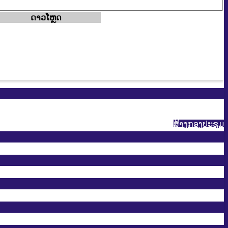
ດາວ​ໂຫຼດ
ສ້າງກອງປະຊູມ