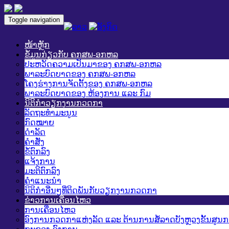
Toggle navigation
ໜ້າຫຼັກ
ຂໍ້ມູນກ່ຽວກັບ ຄກສພ-ອກຫລ
ປະຫວັດຄວາມເປັນມາຂອງ ຄກສພ-ອກຫລ
ພາລະບົດບາດຂອງ ຄກສພ-ອກຫລ
ໂຄງຮ່າງການຈັດຕັ້ງຂອງ ຄກສພ-ອກຫລ
ພາລະບົດບາດຂອງ ຫ້ອງການ ແລະ ກົມ
ນິຕິກໍາວຽກງານກວດກາ
ລັດຖະທໍາມະນູນ
ກົດໝາຍ
ດໍາລັດ
ຄໍາສັ່ງ
ຂໍ້ຕົກລົງ
ແຈ້ງການ
ມະຕິຕົກລົງ
ຄໍາແນະນໍາ
ນິຕິກໍາອື່ນໆທີ່ຕິດພັນກັບວຽກງານກວດກາ
ຂ່າວການເຄື່ອນໄຫວ
ການເຄື່ອນໄຫວ
ອົງການກວດກາແຫ່ງລັດ ແລະ ຕ້ານການສໍ້ລາດບັງຫຼວງຂັ້ນສູນ