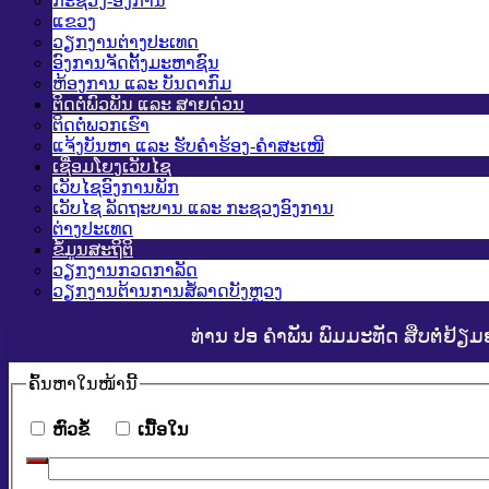
ກະຊວງ-ອົງການ
ແຂວງ
ວຽກງານຕ່າງປະເທດ
ອົງການຈັດຕັ້ງມະຫາຊົນ
ຫ້ອງການ ແລະ ບັນດາກົມ
ຕິດຕໍ່ພົວພັນ ແລະ ສາຍດ່ວນ
ຕິດຕໍ່ພວກເຮົາ
ແຈ້ງບັນຫາ ແລະ ຮັບຄໍາຮ້ອງ-ຄໍາສະເໜີ
ເຊື່ອມໂຍງເວັບໄຊ
ເວັບໄຊອົງການພັກ
ເວັບໄຊ ລັດຖະບານ ແລະ ກະຊວງອົງການ
ຕ່າງປະເທດ
ຂໍ້ມູນສະຖິຕິ
ວຽກງານກວດກາລັດ
ວຽກງານຕ້ານການສໍ້ລາດບັງຫຼວງ
ທ່ານ ປອ ຄຳພັນ ພົມມະທັດ ສືບຕໍ່ຢ້ຽ
ຄົ້ນ​ຫາ​ໃນ​ໜ້ານີ້
​ຫົວ​ຂໍ້
​ເນື້ອ​ໃນ