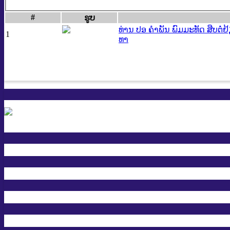
#
ຮູບ
ທ່ານ ປອ ຄຳພັນ ພົມມະທັດ ສືບຕໍ່
1
ທາ