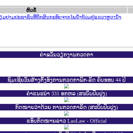
​ຫົວ​ຂໍ້
ຢ້ຽມຢາມປະຊາຊົນທີ່ຖືກຜົນກະທົບຈາກໄພນໍ້າຖ້ວມຢູ່ແຂວງຫຼວງນໍ້າ
ຄຳຂວັນວຽກງານກວດກາ
ຊົມເຊີຍວັນສ້າງຕັ້ງອົງການກວດກາພັກ-ລັດ ຄົບຮອບ 44 ປີ
ຄຳແນະນຳ 331 ອກຫລ (ສະບັບປັບປຸງ)
ກົດໝາຍວ່າດ້ວຍ ການກວດກາລັດ (ສະບັບປັບປຸງ)
ແອັບກົດໝາຍລາວ LaoLaw - Official