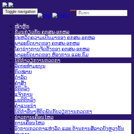
Toggle navigation
ໜ້າຫຼັກ
ຂໍ້ມູນກ່ຽວກັບ ຄກສພ-ອກຫລ
ປະຫວັດຄວາມເປັນມາຂອງ ຄກສພ-ອກຫລ
ພາລະບົດບາດຂອງ ຄກສພ-ອກຫລ
ໂຄງຮ່າງການຈັດຕັ້ງຂອງ ຄກສພ-ອກຫລ
ພາລະບົດບາດຂອງ ຫ້ອງການ ແລະ ກົມ
ນິຕິກໍາວຽກງານກວດກາ
ລັດຖະທໍາມະນູນ
ກົດໝາຍ
ດໍາລັດ
ຄໍາສັ່ງ
ຂໍ້ຕົກລົງ
ແຈ້ງການ
ມະຕິຕົກລົງ
ຄໍາແນະນໍາ
ນິຕິກໍາອື່ນໆທີ່ຕິດພັນກັບວຽກງານກວດກາ
ຂ່າວການເຄື່ອນໄຫວ
ການເຄື່ອນໄຫວ
ອົງການກວດກາແຫ່ງລັດ ແລະ ຕ້ານການສໍ້ລາດບັງຫຼວງຂັ້ນ