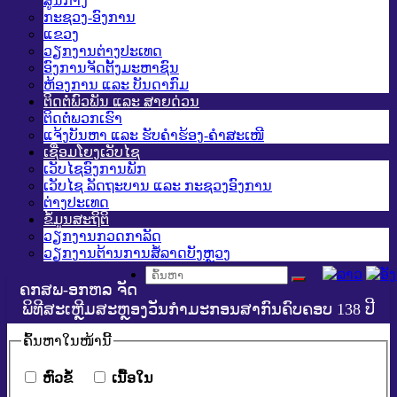
ສູນກາງ
ກະຊວງ-ອົງການ
ແຂວງ
ວຽກງານຕ່າງປະເທດ
ອົງການຈັດຕັ້ງມະຫາຊົນ
ຫ້ອງການ ແລະ ບັນດາກົມ
ຕິດຕໍ່ພົວພັນ ແລະ ສາຍດ່ວນ
ຕິດຕໍ່ພວກເຮົາ
ແຈ້ງບັນຫາ ແລະ ຮັບຄໍາຮ້ອງ-ຄໍາສະເໜີ
ເຊື່ອມໂຍງເວັບໄຊ
ເວັບໄຊອົງການພັກ
ເວັບໄຊ ລັດຖະບານ ແລະ ກະຊວງອົງການ
ຕ່າງປະເທດ
ຂໍ້ມູນສະຖິຕິ
ວຽກງານກວດກາລັດ
ວຽກງານຕ້ານການສໍ້ລາດບັງຫຼວງ
ຄກສພ-ອກຫລ ຈັດ
ພິທີສະເຫຼີມສະຫຼອງວັນກຳມະກອນສາກົນຄົບຄອບ 138 ປີ
ຄົ້ນ​ຫາ​ໃນ​ໜ້ານີ້
​ຫົວ​ຂໍ້
​ເນື້ອ​ໃນ