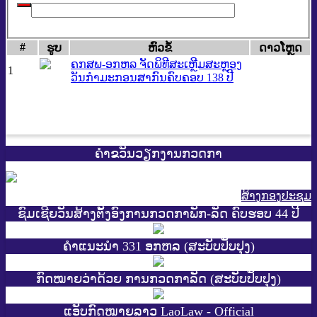
#
ຮູບ
​ຫົວ​ຂໍ້
ດາວ​ໂຫຼດ
ຄກສພ-ອກຫລ ຈັດພິທີສະເຫຼີມສະຫຼອງ
1
ວັນກຳມະກອນສາກົນຄົບຄອບ 138 ປີ
ຄຳຂວັນວຽກງານກວດກາ
ສ້າງກອງປະຊູມ
ຊົມເຊີຍວັນສ້າງຕັ້ງອົງການກວດກາພັກ-ລັດ ຄົບຮອບ 44 ປີ
ຄຳແນະນຳ 331 ອກຫລ (ສະບັບປັບປຸງ)
ກົດໝາຍວ່າດ້ວຍ ການກວດກາລັດ (ສະບັບປັບປຸງ)
ແອັບກົດໝາຍລາວ LaoLaw - Official