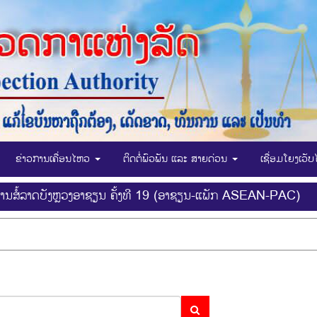
ຂ່າວການເຄື່ອນໄຫວ
ຕິດຕໍ່ພົວພັນ ແລະ ສາຍດ່ວນ
ເຊື່ອມໂຍງເວັ
ານການສໍ້ລາດບັງຫຼວງອາຊຽນ ຄັ້ງທີ 19 (ອາຊຽນ-ແພັກ ASEAN-PAC)