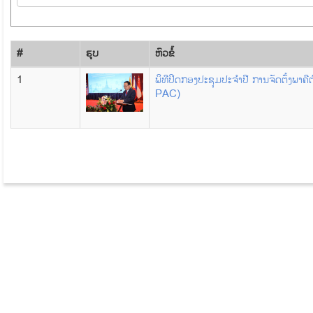
#
ຮູບ
​ຫົວ​ຂໍ້
1
ພິທີປິດກອງປະຊຸມປະຈຳປີ ການຈັດຕັ້ງພາຄ
PAC)