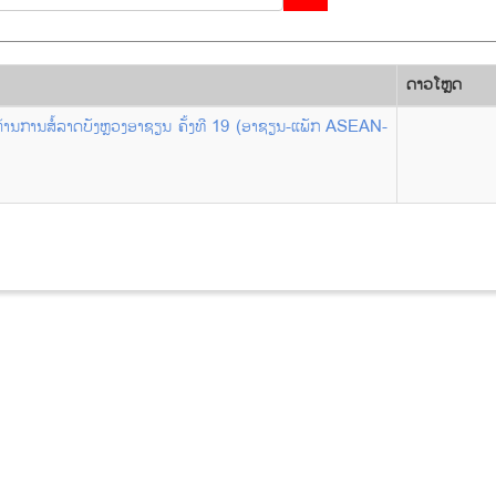
ດາວ​ໂຫຼດ
ີຕ້ານການສໍ້ລາດບັງຫຼວງອາຊຽນ ຄັ້ງທີ 19 (ອາຊຽນ-ແພັກ ASEAN-