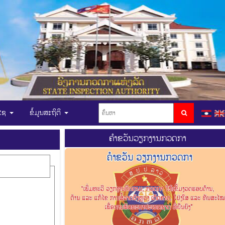
ບໄຊ
ຂໍ້ມູນສະຖິຕິ
ຄຳຂວັນວຽກງານກວດກາ