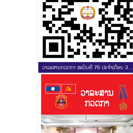
ວາລະສານກວດກາ ສະບັບທີ 76 ປະຈຳເດືອນ 3-4
2025