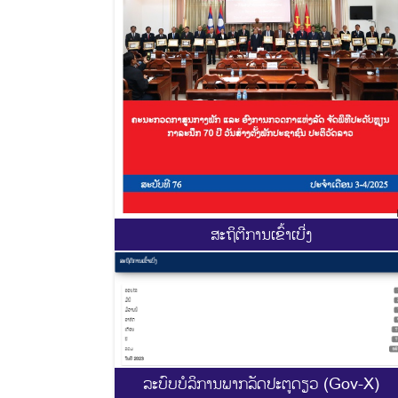
ສະ​ຖິ​ຕີການ​ເຂົ້າ​ເບີ່ງ
ລະບົບບໍລິການພາກລັດປະຕູດຽວ (Gov-X)