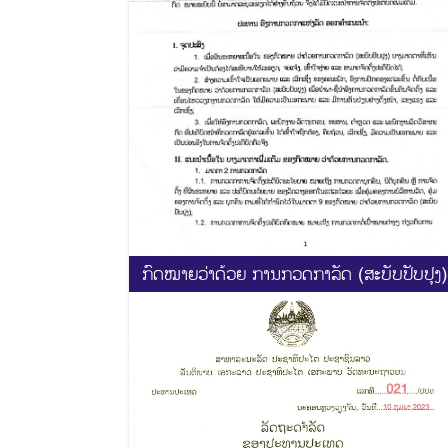
ກົດໝາຍວ່າດ້ວຍ ການກວດກາລັດ (ສະບັບປັບປຸງ)