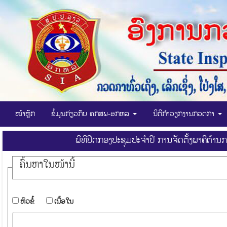
ໜ້າຫຼັກ
ຂໍ້ມູນກ່ຽວກັບ ຄກສພ-ອກຫລ
ນິຕິກໍາວຽກງານກວດກາ
ພິທີປິດກອງປະຊຸມປະຈຳປີ ການຈັດຕັ້ງພາຄີຕ້
ຄົ້ນ​ຫາ​ໃນ​ໜ້ານີ້
​ຫົວ​ຂໍ້
​ເນື້ອ​ໃນ