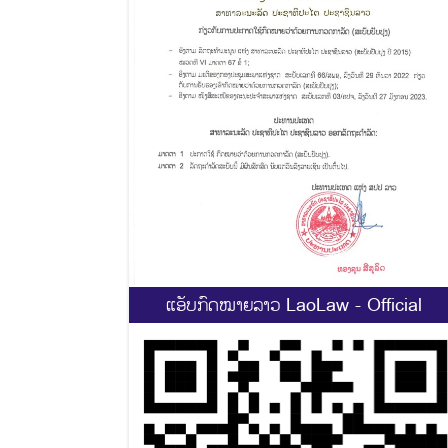
ແອັບກົດໝາຍລາວ LaoLaw - Official