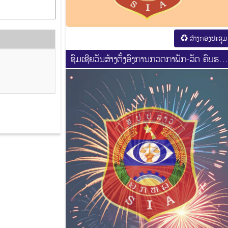
ສ້າງກອງປະຊູມ
ຊົມເຊີຍວັນສ້າງຕັ້ງອົງການກວດກາພັກ-ລັດ ຄົບຮອ
44 ປີ