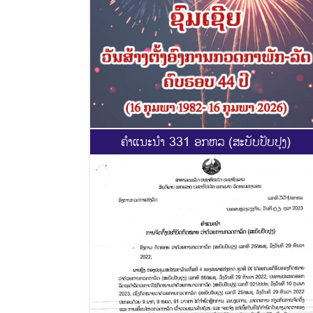
ຄຳແນະນຳ 331 ອກຫລ (ສະບັບປັບປຸງ)