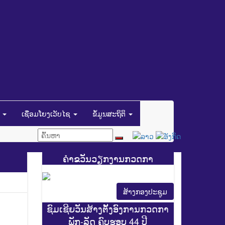
ນ
ເຊື່ອມໂຍງເວັບໄຊ
ຂໍ້ມູນສະຖິຕິ
ຄຳຂວັນວຽກງານກວດກາ
ສ້າງກອງປະຊູມ
ຊົມເຊີຍວັນສ້າງຕັ້ງອົງການກວດກາ
ພັກ-ລັດ ຄົບຮອບ 44 ປີ