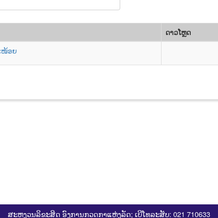
ດາວ​ໂຫຼດ
ະໜ້ອຍ
ສະຫງວນລິຂະສິດ ອົງການກວດກາແຫ່ງລັດ; ເບີໂທລະສັບ: 021 710633