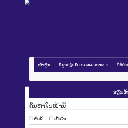
ໜ້າຫຼັກ
ຂໍ້ມູນກ່ຽວກັບ ຄກສພ-ອກຫລ
ນິຕິກ
ຮຽນຮູ
ຄົ້ນ​ຫາ​ໃນ​ໜ້ານີ້
​ຫົວ​ຂໍ້
​ເນື້ອ​ໃນ