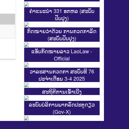
ຄຳແນະນຳ 331 ອກຫລ (ສະບັບ
ປັບປຸງ)
ກົດໝາຍວ່າດ້ວຍ ການກວດກາລັດ
(ສະບັບປັບປຸງ)
ແອັບກົດໝາຍລາວ LaoLaw -
Official
ວາລະສານກວດກາ ສະບັບທີ 76
ປະຈຳເດືອນ 3-4 2025
ສະ​ຖິ​ຕີການ​ເຂົ້າ​ເບີ່ງ
ລະບົບບໍລິການພາກລັດປະຕູດຽວ
(Gov-X)