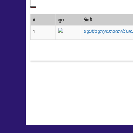
#
ຮູບ
​ຫົວ​ຂໍ້
1
ຮຽນຮູ້ວຽກງານກວດກາວັນລ