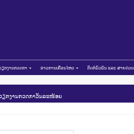
ໍາວຽກງານກວດກາ
ຂ່າວການເຄື່ອນໄຫວ
ຕິດຕໍ່ພົວພັນ ແລະ ສາຍດ່ວ
້ວຽກງານກວດກາວັນລະໜ້ອຍ