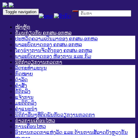
Toggle navigation
ໜ້າຫຼັກ
ຂໍ້ມູນກ່ຽວກັບ ຄກສພ-ອກຫລ
ປະຫວັດຄວາມເປັນມາຂອງ ຄກສພ-ອກຫລ
ພາລະບົດບາດຂອງ ຄກສພ-ອກຫລ
ໂຄງຮ່າງການຈັດຕັ້ງຂອງ ຄກສພ-ອກຫລ
ພາລະບົດບາດຂອງ ຫ້ອງການ ແລະ ກົມ
ນິຕິກໍາວຽກງານກວດກາ
ລັດຖະທໍາມະນູນ
ກົດໝາຍ
ດໍາລັດ
ຄໍາສັ່ງ
ຂໍ້ຕົກລົງ
ແຈ້ງການ
ມະຕິຕົກລົງ
ຄໍາແນະນໍາ
ນິຕິກໍາອື່ນໆທີ່ຕິດພັນກັບວຽກງານກວດກາ
ຂ່າວການເຄື່ອນໄຫວ
ການເຄື່ອນໄຫວ
ອົງການກວດກາແຫ່ງລັດ ແລະ ຕ້ານການສໍ້ລາດບັງຫຼວງຂັ້ນ