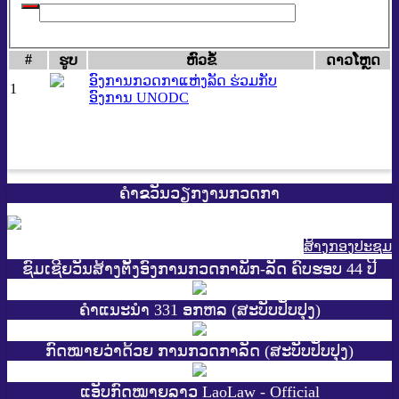
#
ຮູບ
​ຫົວ​ຂໍ້
ດາວ​ໂຫຼດ
ອົງການກວດກາແຫ່ງລັດ ຮ່ວມກັບ
1
ອົງການ UNODC
ຄຳຂວັນວຽກງານກວດກາ
ສ້າງກອງປະຊູມ
ຊົມເຊີຍວັນສ້າງຕັ້ງອົງການກວດກາພັກ-ລັດ ຄົບຮອບ 44 ປີ
ຄຳແນະນຳ 331 ອກຫລ (ສະບັບປັບປຸງ)
ກົດໝາຍວ່າດ້ວຍ ການກວດກາລັດ (ສະບັບປັບປຸງ)
ແອັບກົດໝາຍລາວ LaoLaw - Official