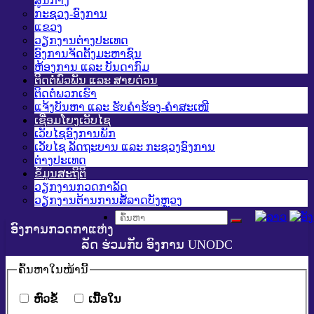
ສູນກາງ
ກະຊວງ-ອົງການ
ແຂວງ
ວຽກງານຕ່າງປະເທດ
ອົງການຈັດຕັ້ງມະຫາຊົນ
ຫ້ອງການ ແລະ ບັນດາກົມ
ຕິດຕໍ່ພົວພັນ ແລະ ສາຍດ່ວນ
ຕິດຕໍ່ພວກເຮົາ
ແຈ້ງບັນຫາ ແລະ ຮັບຄໍາຮ້ອງ-ຄໍາສະເໜີ
ເຊື່ອມໂຍງເວັບໄຊ
ເວັບໄຊອົງການພັກ
ເວັບໄຊ ລັດຖະບານ ແລະ ກະຊວງອົງການ
ຕ່າງປະເທດ
ຂໍ້ມູນສະຖິຕິ
ວຽກງານກວດກາລັດ
ວຽກງານຕ້ານການສໍ້ລາດບັງຫຼວງ
ອົງການກວດກາແຫ່ງ
ລັດ ຮ່ວມກັບ ອົງການ UNODC
ຄົ້ນ​ຫາ​ໃນ​ໜ້ານີ້
​ຫົວ​ຂໍ້
​ເນື້ອ​ໃນ