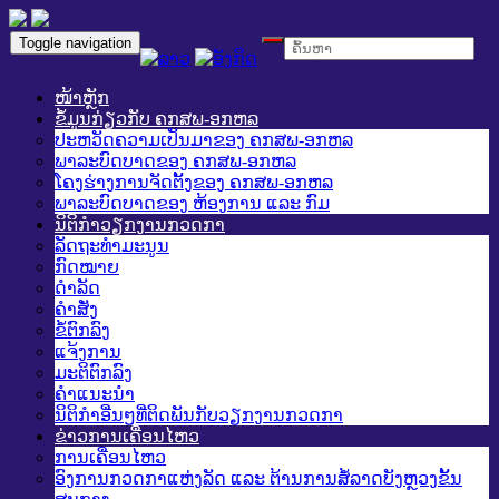
Toggle navigation
ໜ້າຫຼັກ
ຂໍ້ມູນກ່ຽວກັບ ຄກສພ-ອກຫລ
ປະຫວັດຄວາມເປັນມາຂອງ ຄກສພ-ອກຫລ
ພາລະບົດບາດຂອງ ຄກສພ-ອກຫລ
ໂຄງຮ່າງການຈັດຕັ້ງຂອງ ຄກສພ-ອກຫລ
ພາລະບົດບາດຂອງ ຫ້ອງການ ແລະ ກົມ
ນິຕິກໍາວຽກງານກວດກາ
ລັດຖະທໍາມະນູນ
ກົດໝາຍ
ດໍາລັດ
ຄໍາສັ່ງ
ຂໍ້ຕົກລົງ
ແຈ້ງການ
ມະຕິຕົກລົງ
ຄໍາແນະນໍາ
ນິຕິກໍາອື່ນໆທີ່ຕິດພັນກັບວຽກງານກວດກາ
ຂ່າວການເຄື່ອນໄຫວ
ການເຄື່ອນໄຫວ
ອົງການກວດກາແຫ່ງລັດ ແລະ ຕ້ານການສໍ້ລາດບັງຫຼວງຂັ້ນ