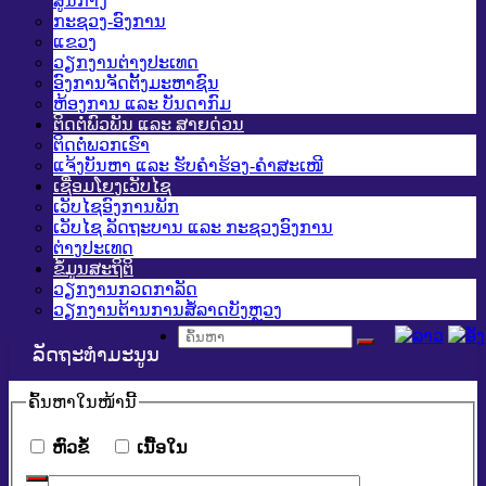
ສູນກາງ
ກະຊວງ-ອົງການ
ແຂວງ
ວຽກງານຕ່າງປະເທດ
ອົງການຈັດຕັ້ງມະຫາຊົນ
ຫ້ອງການ ແລະ ບັນດາກົມ
ຕິດຕໍ່ພົວພັນ ແລະ ສາຍດ່ວນ
ຕິດຕໍ່ພວກເຮົາ
ແຈ້ງບັນຫາ ແລະ ຮັບຄໍາຮ້ອງ-ຄໍາສະເໜີ
ເຊື່ອມໂຍງເວັບໄຊ
ເວັບໄຊອົງການພັກ
ເວັບໄຊ ລັດຖະບານ ແລະ ກະຊວງອົງການ
ຕ່າງປະເທດ
ຂໍ້ມູນສະຖິຕິ
ວຽກງານກວດກາລັດ
ວຽກງານຕ້ານການສໍ້ລາດບັງຫຼວງ
ລັດຖະທໍາມະນູນ
ຄົ້ນ​ຫາ​ໃນ​ໜ້ານີ້
​ຫົວ​ຂໍ້
​ເນື້ອ​ໃນ