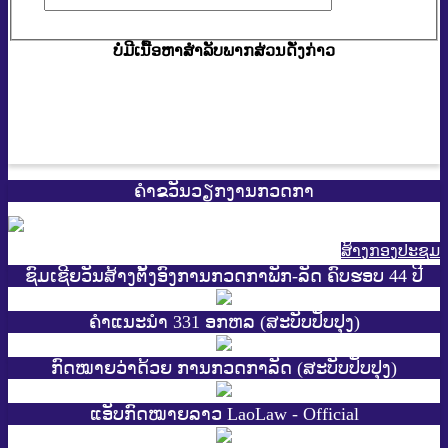
ບໍ່ມີເນື້ອຫາສຳລັບພາກສ່ວນດັ່ງກ່າວ
ຄຳຂວັນວຽກງານກວດກາ
ສ້າງກອງປະຊູມ
ຊົມເຊີຍວັນສ້າງຕັ້ງອົງການກວດກາພັກ-ລັດ ຄົບຮອບ 44 ປີ
ຄຳແນະນຳ 331 ອກຫລ (ສະບັບປັບປຸງ)
ກົດໝາຍວ່າດ້ວຍ ການກວດກາລັດ (ສະບັບປັບປຸງ)
ແອັບກົດໝາຍລາວ LaoLaw - Official