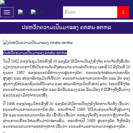
T
o
g
ປະຫວັດຄວາມເປັນມາຂອງ ຄກສພ-ອກຫລ
g
l
e
n
a
ປະຫວັດຄວາມເປັນມາຂອງ ຄກສພ-ອກຫລ
v
ໃນປີ 1982 ກອງປະຊຸມໃຫຍ່ຄັ້ງທີ III ຂອງພັກໄດ້ມີການປັບປຸງກົງຈັກ ການຈັດຕັ້ງທີ່ເຮັດ
i
ວຽກງານກວດກາໃຫ້ເປັນການຈັດຕັ້ງສະເພາະ ຕາມລໍາດັບຮ່ວມ ເລກທີ 02 ລົງວັນທີ 16
g
ກຸມພາ 1982 ຂອງຄະນະບໍລິຫານງານສູນກາງພັກ, ຄະນະປະຈໍາສະພາປະຊາຊົນ
a
ສູງສຸດ ແລະ ສະພາລັດຖະມົນຕີເອີ້ນວ່າ: ຄະນະກໍາມະການກວດກາພັກ ແລະ ລັດ ຂອງ
t
ສູນກາງພັກປະຊາຊົນປະຕິວັດລາວ ແລະ ສະພາລັດຖະມົນຕີ ສປປ ລາວ; ໄລຍະນີ້ກົງຈັກ
i
ຄະນະກໍາມະການກວດກາພັກ ແລະ ລັດຂັ້ນແຂວງ ແລະ ຂັ້ນເມືອງ ກໍ່ໄດ້ສ້າງຕັ້ງຂຶ້ນບາງ
o
ແຂວງ ແລະ ເມືອງຈໍານວນໜຶ່ງ.
n
ປີ 1986 ກອງປະຊຸມໃຫຍ່ຄັ້ງທີ IV ຂອງພັກໄດ້ມີການປັບປຸງກົງຈັກການຈັດຕັ້ງ ເອີ້ນວ່າ:
ຄະນະກໍາມະການກວດກາພັກ-ລັດ, ຮອດທ້າຍປີ 1988 ໄດ້ໂຮມຄະນະຈັດຕັ້ງສູນກາງ
ພັກ ແລະ ຄະນະກວດກາພັກ-ລັດ ເຂົ້າກັນ ເອີ້ນວ່າ: ກະຊວງຈັດຕັ້ງ-ກວດກາ ຫຼັງຈາກນັ້ນ
ຜ່ານການເຄື່ອນໄຫວເຫັນວ່າບໍ່ເໝາະສົມ, ຮອດທ້າຍປີ 1989 ສູນກາງພັກ ຈຶ່ງຕົກລົງ
ແຍກຄະນະກວດກາອອກຕ່າງຫາກ ເອີ້ນວ່າ: ຄະນະກໍາມະການກວດກາສູນກາງພັກ.