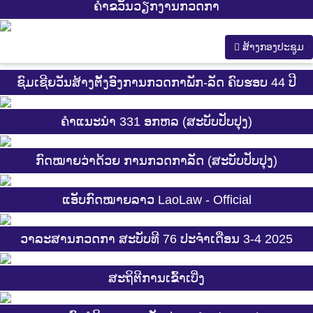
ຄຳຂວັນວຽກງານກວດກາ
ສ້າງກອງປະຊູມ
ຊົມເຊີຍວັນສ້າງຕັ້ງອົງການກວດກາພັກ-ລັດ ຄົບຮອບ 44 ປີ
ຄຳແນະນຳ 331 ອກຫລ (ສະບັບປັບປຸງ)
ກົດໝາຍວ່າດ້ວຍ ການກວດກາລັດ (ສະບັບປັບປຸງ)
ແອັບກົດໝາຍລາວ LaoLaw - Official
ວາລະສານກວດກາ ສະບັບທີ 76 ປະຈຳເດືອນ 3-4 2025
ສະ​ຖິ​ຕີການ​ເຂົ້າ​ເບີ່ງ