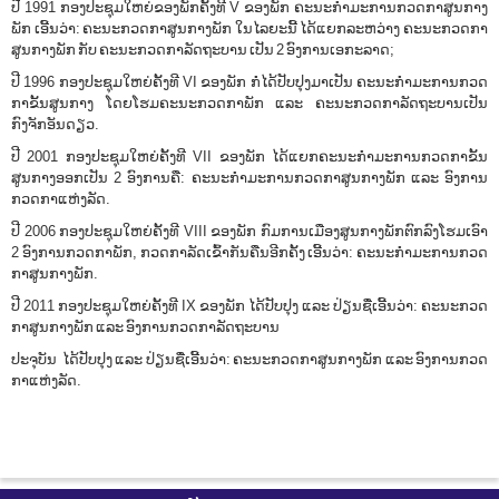
ປີ 1991 ກອງປະຊຸມໃຫຍ່ຂອງພັກຄັ້ງທີ V ຂອງພັກ ຄະນະກໍາມະການກວດກາສູນກາງ
ພັກ ເອີ້ນວ່າ: ຄະນະກວດກາສູນກາງພັກ ໃນໄລຍະນີ້ ໄດ້ແຍກລະຫວ່າງ ຄະນະກວດກາ
ສູນກາງພັກ ກັບ ຄະນະກວດກາລັດຖະບານ ເປັນ 2 ອົງການເອກະລາດ;
ປີ 1996 ກອງປະຊຸມໃຫຍ່ຄັ້ງທີ VI ຂອງພັກ ກໍ່ໄດ້ປັບປຸງມາເປັນ ຄະນະກໍາມະການກວດ
ກາຂັ້ນສູນກາງ ໂດຍໂຮມຄະນະກວດກາພັກ ແລະ ຄະນະກວດກາລັດຖະບານເປັນ
ກົງຈັກອັນດຽວ.
ປີ 2001 ກອງປະຊຸມໃຫຍ່ຄັ້ງທີ VII ຂອງພັກ ໄດ້ແຍກຄະນະກໍາມະການກວດກາຂັ້ນ
ສູນກາງອອກເປັນ 2 ອົງການຄື: ຄະນະກໍາມະການກວດກາສູນກາງພັກ ແລະ ອົງການ
ກວດກາແຫ່ງລັດ.
ປີ 2006 ກອງປະຊຸມໃຫຍ່ຄັ້ງທີ VIII ຂອງພັກ ກົມການເມືອງສູນກາງພັກຕົກລົງໂຮມເອົາ
2 ອົງການກວດກາພັກ, ກວດກາລັດເຂົ້າກັນຄືນອີກຄັ້ງ ເອີ້ນວ່າ: ຄະນະກໍາມະການກວດ
ກາສູນກາງພັກ.
ປີ 2011 ກອງປະຊຸມໃຫຍ່ຄັ້ງທີ IX ຂອງພັກ ໄດ້ປັບປຸງ ແລະ ປ່ຽນຊື່ເອີ້ນວ່າ: ຄະນະກວດ
ກາສູນກາງພັກ ແລະ ອົງການກວດກາລັດຖະບານ
ປະຈຸບັນ ໄດ້ປັບປຸງ ແລະ ປ່ຽນຊື່ເອີ້ນວ່າ: ຄະນະກວດກາສູນກາງພັກ ແລະ ອົງການກວດ
ກາແຫ່ງລັດ.