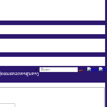
​ ຢູ່ຄະນະກວດກາສູນກາງ