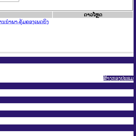
ດາວ​ໂຫຼດ
ານນໍາພາ-ຄຸ້ມຄອງເພດ​ຍິງ​
ສ້າງກອງປະຊູມ