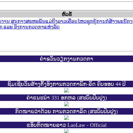
​ຫົວ​ຂໍ້
ຫານ​ງານ ສູນກາງສະຫະພັນແມ່ຍິງລາວເຄື່ອນໄຫວຊຸກຍູ້ການກໍ່​ສ້າງ​ພະນັກງ
ກ ແລະ ອົງການກວດກາແຫ່ງລັດ
ຄຳຂວັນວຽກງານກວດກາ
ຊົມເຊີຍວັນສ້າງຕັ້ງອົງການກວດກາພັກ-ລັດ ຄົບຮອບ 44 ປີ
ຄຳແນະນຳ 331 ອກຫລ (ສະບັບປັບປຸງ)
ກົດໝາຍວ່າດ້ວຍ ການກວດກາລັດ (ສະບັບປັບປຸງ)
ແອັບກົດໝາຍລາວ LaoLaw - Official