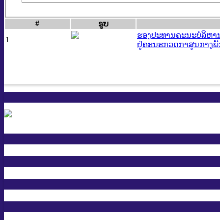
#
ຮູບ
ຮອງ​ປະ​ທານ​ຄະ​ນະ​ບໍ​ລິ​
1
ຢູ່ຄະນະກວດກາສູນກາງພັ