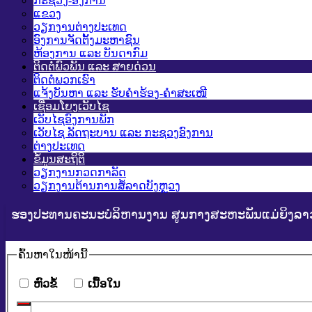
ກະຊວງ-ອົງການ
ແຂວງ
ວຽກງານຕ່າງປະເທດ
ອົງການຈັດຕັ້ງມະຫາຊົນ
ຫ້ອງການ ແລະ ບັນດາກົມ
ຕິດຕໍ່ພົວພັນ ແລະ ສາຍດ່ວນ
ຕິດຕໍ່ພວກເຮົາ
ແຈ້ງບັນຫາ ແລະ ຮັບຄໍາຮ້ອງ-ຄໍາສະເໜີ
ເຊື່ອມໂຍງເວັບໄຊ
ເວັບໄຊອົງການພັກ
ເວັບໄຊ ລັດຖະບານ ແລະ ກະຊວງອົງການ
ຕ່າງປະເທດ
ຂໍ້ມູນສະຖິຕິ
ວຽກງານກວດກາລັດ
ວຽກງານຕ້ານການສໍ້ລາດບັງຫຼວງ
ຮອງ​ປະ​ທານ​ຄະ​ນະ​ບໍ​ລິ​ຫານ​ງານ ສູນກາງສະຫະພັນແມ່ຍິງລາວ
ຄົ້ນ​ຫາ​ໃນ​ໜ້ານີ້
​ຫົວ​ຂໍ້
​ເນື້ອ​ໃນ