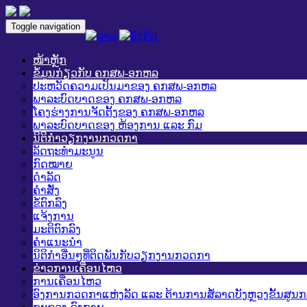
Toggle navigation
ໜ້າຫຼັກ
ຂໍ້ມູນກ່ຽວກັບ ຄກສພ-ອກຫລ
ປະຫວັດຄວາມເປັນມາຂອງ ຄກສພ-ອກຫລ
ພາລະບົດບາດຂອງ ຄກສພ-ອກຫລ
ໂຄງຮ່າງການຈັດຕັ້ງຂອງ ຄກສພ-ອກຫລ
ພາລະບົດບາດຂອງ ຫ້ອງການ ແລະ ກົມ
ນິຕິກໍາວຽກງານກວດກາ
ລັດຖະທໍາມະນູນ
ກົດໝາຍ
ດໍາລັດ
ຄໍາສັ່ງ
ຂໍ້ຕົກລົງ
ແຈ້ງການ
ມະຕິຕົກລົງ
ຄໍາແນະນໍາ
ນິຕິກໍາອື່ນໆທີ່ຕິດພັນກັບວຽກງານກວດກາ
ຂ່າວການເຄື່ອນໄຫວ
ການເຄື່ອນໄຫວ
ອົງການກວດກາແຫ່ງລັດ ແລະ ຕ້ານການສໍ້ລາດບັງຫຼວງຂັ້ນສູນ