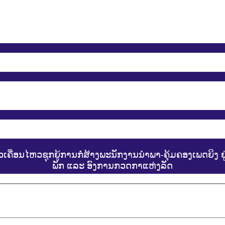
ເຄື່ອນໄຫວຊຸກຍູ້ການກໍ່​ສ້າງ​ພະນັກງານນໍາພາ-ຄຸ້ມຄອງເພດ​ຍິງ
ພັກ ແລະ ອົງການກວດກາແຫ່ງລັດ