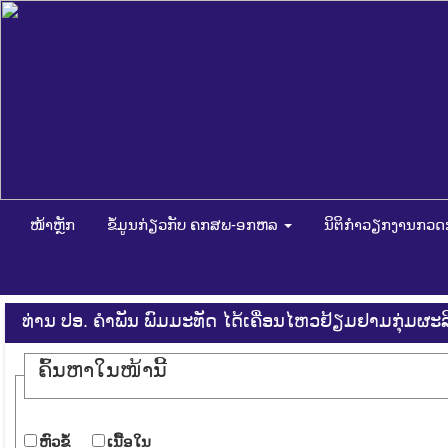
ໜ້າຫຼັກ
ຂໍ້ມູນກ່ຽວກັບ ຄກສພ-ອກຫລ
ນິຕິກໍາວຽກງານກວ
ທ່ານ ປອ. ຄຳພັນ ພົມມະທັດ ໄດ້ເຄື່ອນໄຫວຢ້ຽມຢາມກຸ່ມຜະລິ
ຄົ້ນ​ຫາ​ໃນ​ໜ້ານີ້
​ຫົວ​ຂໍ້
​ເນື້ອ​ໃນ