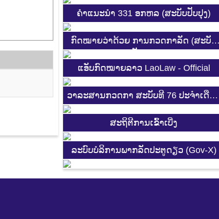
ຄຳແນະນຳ 331 ອກຫລ (ສະບັບປັບປຸງ)
ກົດໝາຍວ່າດ້ວຍ ການກວດກາລັດ (ສະບັບ
ປັບປຸງ)
ແອັບກົດໝາຍລາວ LaoLaw - Official
ວາລະສານກວດກາ ສະບັບທີ 76 ປະຈຳເດືອ
3-4 2025
ສະ​ຖິ​ຕີການ​ເຂົ້າ​ເບີ່ງ
ລະບົບບໍລິການພາກລັດປະຕູດຽວ (Gov-X)