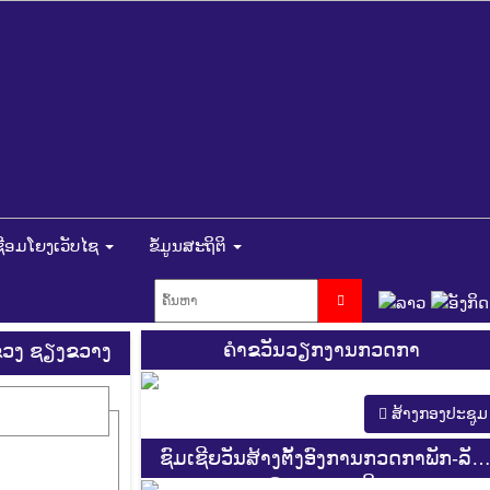
ຊື່ອມໂຍງເວັບໄຊ
ຂໍ້ມູນສະຖິຕິ
ຄຳຂວັນວຽກງານກວດກາ
 ແຂວງ ຊຽງຂວາງ
ສ້າງກອງປະຊູມ
ຊົມເຊີຍວັນສ້າງຕັ້ງອົງການກວດກາພັກ-ລັດ
ຄົບຮອບ 44 ປີ