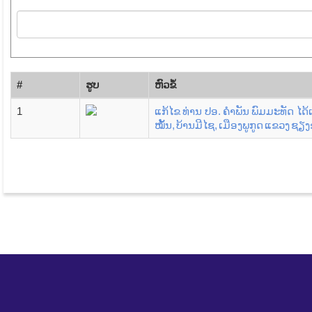
#
ຮູບ
​ຫົວ​ຂໍ້
1
ແກ້ໄຂ ທ່ານ ປອ. ຄຳພັນ ພົມມະທັດ ໄດ້
ໝັ້ນ, ບ້ານມີໄຊ, ເມືອງພູກູດ ແຂວງ ຊຽ