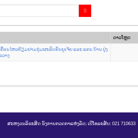
ດາວ​ໂຫຼດ
ເຄື່ອນໄຫວຢ້ຽມຢາມກຸ່ມຜະລິດຄັນຍູເຈ້ຍ ແລະ ແຄນ ບ້ານ ປຸ່ງ
ງຂວາງ
ສະຫງວນລິຂະສິດ ອົງການກວດກາແຫ່ງລັດ; ເບີໂທລະສັບ: 021 710633