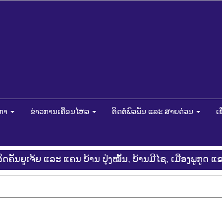
ດກາ
ຂ່າວການເຄື່ອນໄຫວ
ຕິດຕໍ່ພົວພັນ ແລະ ສາຍດ່ວນ
ເ
ດຄັນຍູເຈ້ຍ ແລະ ແຄນ ບ້ານ ປຸ່ງໝັ້ນ, ບ້ານມີໄຊ, ເມືອງພູກູດ