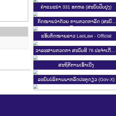
ຄຳແນະນຳ 331 ອກຫລ (ສະບັບປັບປຸງ)
ກົດໝາຍວ່າດ້ວຍ ການກວດກາລັດ (ສະບັບ
ປັບປຸງ)
ແອັບກົດໝາຍລາວ LaoLaw - Official
ວາລະສານກວດກາ ສະບັບທີ 76 ປະຈຳເດືອ
3-4 2025
ສະ​ຖິ​ຕີການ​ເຂົ້າ​ເບີ່ງ
ລະບົບບໍລິການພາກລັດປະຕູດຽວ (Gov-X)