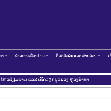
ດກາ
ຂ່າວການເຄື່ອນໄຫວ
ຕິດຕໍ່ພົວພັນ ແລະ ສາຍດ່ວນ
ເ
່ອນໄຫວຢ້ຽມຢາມ ແລະ ເຮັດວຽກຢູ່ແຂວງ ຫຼວງນ້ຳທາ