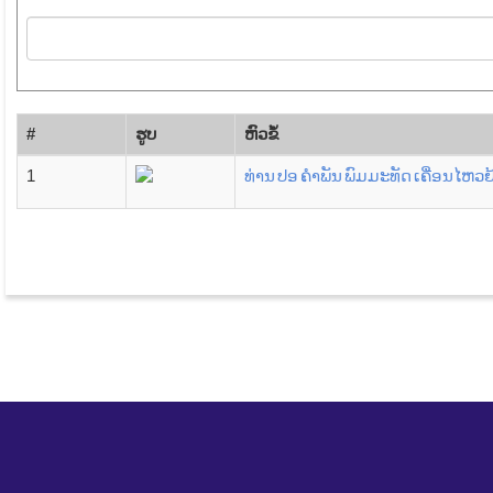
#
ຮູບ
​ຫົວ​ຂໍ້
1
ທ່ານ ປອ ຄຳພັນ ພົມມະທັດ ເຄື່ອນໄຫວ