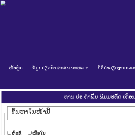
ໜ້າຫຼັກ
ຂໍ້ມູນກ່ຽວກັບ ຄກສພ-ອກຫລ
ນິຕິກໍາວຽກງານກວ
ທ່ານ ປອ ຄຳພັນ ພົມມະທັດ ເຄື
ຄົ້ນ​ຫາ​ໃນ​ໜ້ານີ້
​ຫົວ​ຂໍ້
​ເນື້ອ​ໃນ