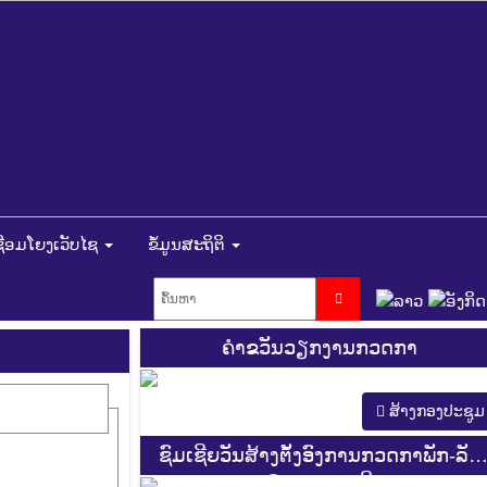
ຊື່ອມໂຍງເວັບໄຊ
ຂໍ້ມູນສະຖິຕິ
ຄຳຂວັນວຽກງານກວດກາ
ສ້າງກອງປະຊູມ
ຊົມເຊີຍວັນສ້າງຕັ້ງອົງການກວດກາພັກ-ລັດ
ຄົບຮອບ 44 ປີ