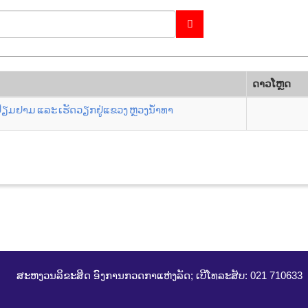
ດາວ​ໂຫຼດ
ຢ້ຽມຢາມ ແລະ ເຮັດວຽກຢູ່ແຂວງ ຫຼວງນ້ຳທາ
ສະຫງວນລິຂະສິດ ອົງການກວດກາແຫ່ງລັດ; ເບີໂທລະສັບ: 021 710633