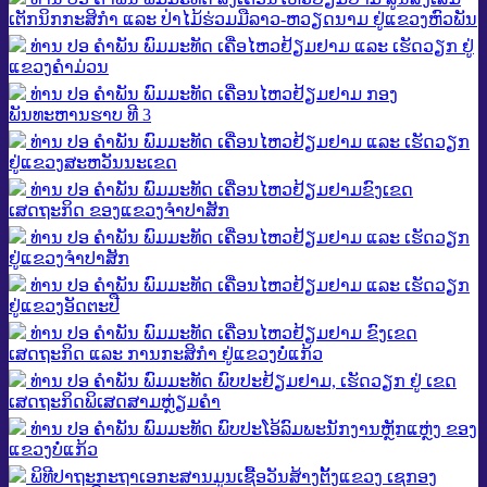
ເຕັກນິກກະສິກໍາ ແລະ ປ່າໄມ້ຮ່ວມມືລາວ-ຫວຽດນາມ ຢູ່ແຂວງຫົວພັນ
ທ່ານ ປອ ຄໍາພັນ ພົມມະທັດ ເຄື່ອໄຫວຢ້ຽມຢາມ ແລະ ເຮັດວຽກ ຢູ່
ແຂວງຄໍາມ່ວນ
ທ່ານ ປອ ຄຳພັນ ພົມມະທັດ ເຄື່ອນໄຫວຢ້ຽມຢາມ ກອງ
ພັນທະຫານຮາບ ທີ 3
ທ່ານ ປອ ຄຳພັນ ພົມມະທັດ ເຄື່ອນໄຫວຢ້ຽມຢາມ ແລະ ເຮັດວຽກ
ຢູ່ແຂວງສະຫວັນນະເຂດ
ທ່ານ ປອ ຄໍາພັນ ພົມມະທັດ ເຄື່ອນໄຫວຢ້ຽມຢາມຂົງເຂດ
ເສດຖະກິດ ຂອງແຂວງຈໍາປາສັກ
ທ່ານ ປອ ຄຳພັນ ພົມມະທັດ ເຄື່ອນໄຫວຢ້ຽມຢາມ ແລະ ເຮັດວຽກ
ຢູ່ແຂວງຈໍາປາສັກ
ທ່ານ ປອ ຄໍາພັນ ພົມມະທັດ ເຄື່ອນໄຫວຢ້ຽມຢາມ ແລະ ເຮັດວຽກ
ຢູ່ແຂວງອັດຕະປື
ທ່ານ ປອ ຄໍາພັນ ພົມມະທັດ ເຄື່ອນໄຫວຢ້ຽມຢາມ ຂົງເຂດ
ເສດຖະກິດ ແລະ ການກະສິກໍາ ຢູ່ແຂວງບໍ່ແກ້ວ
ທ່ານ ປອ ຄໍາພັນ ພົມມະທັດ ພົບປະຢ້ຽມຢາມ, ເຮັດວຽກ ຢູ່ ເຂດ
ເສດຖະກິດພິເສດສາມຫຼ່ຽມຄໍາ
ທ່ານ ປອ ຄໍາພັນ ພົມມະທັດ ພົບປະໂອ້ລົມພະນັກງານຫຼັກແຫຼ່ງ ຂອງ
ແຂວງບໍ່ແກ້ວ
ພິທີປາຖະກະຖາເອກະສານມູນເຊື້ອວັນສ້າງຕັ້ງແຂວງ ເຊກອງ