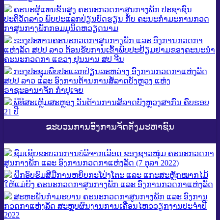
ຄະນະຜູ້ແທນຂັ້ນສູງ ຄະນະກວດກາສູນກາງພັກ ປະຊາຊົນ
ປະຕິວັດລາວ ພົບປະແລກປ່ຽນບົດຮຽນ ກັບ ຄະນະກຳມະການກວດ
ກາສູນກາງພັກກອມມູນິດຫວຽດນາມ
ຮອງປະທານຄະນະກວດກາສູນກາງພັກ ແລະ ອົງການກວດກາ
ແຫ່ງລັດ ສປປ ລາວ ຕ້ອນຮັບການເຂົ້າພົບປະຢ້ຽມຢາມຂອງຄະນະນໍາ
ຄະນະກວດກາ ແຂວງ ຢຸນນານ ສປ ຈີນ
ກອງປະຊຸມພົບ​ປະ​​ແລກປ່ຽນລະຫວ່າງ ອົງການກວດກາແຫ່ງລັດ
ສປປ ລາວ ແລະ ​ອົງການຕ້ານການສໍ້ລາດບັງຫຼວງ ແຫ່ງ
ຣາຊະອານາຈັກ ກຳປູເຈຍ
ພິທີສະເຫຼີມສະຫຼອງ ວັນຕ້ານການສໍ້ລາດບັງຫຼວງສາກົນ ຄົບຮອບ
21 ປີ
ຂະບວນການອົງການຈັດຕັ້ງມະຫາຊົນ
ຊົມເຊີຍຂະບວນການບໍລິຈາກເລືອດ ຂອງຊາວໜຸ່ມ ຄະນະກວດກາ
ສູນກາງພັກ ແລະ ອົງການກວດກາແຫ່ງລັດ (7 ຕຸລາ 2022)
ຝຶກອົບຮົມສີມືການຫຍິບກະໂປ່ງໂຕະ ແລະ ແກະສະຫຼັກໝາກໄມ້
ໃຫ້ແມ່ຍິງ ຄະນະກວດກາສູນກາງພັກ ແລະ ອົງການກວດກາແຫ່ງລັດ
ສະຫະພັນກໍາມະບານ ຄະນະກວດກາສູນກາງພັກ ແລະ ອົງການ
ກວດກາແຫ່ງລັດ ສະຫຼຸບຜົນງານການເຄື່ອນໄຫວວຽກງານປະຈໍາປີ
2022