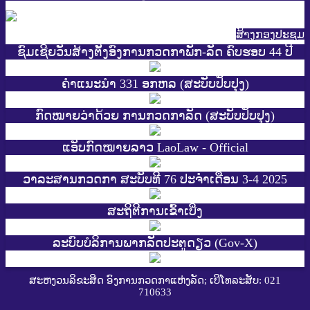
ສ້າງກອງປະຊູມ
ຊົມເຊີຍວັນສ້າງຕັ້ງອົງການກວດກາພັກ-ລັດ ຄົບຮອບ 44 ປີ
ຄຳແນະນຳ 331 ອກຫລ (ສະບັບປັບປຸງ)
ກົດໝາຍວ່າດ້ວຍ ການກວດກາລັດ (ສະບັບປັບປຸງ)
ແອັບກົດໝາຍລາວ LaoLaw - Official
ວາລະສານກວດກາ ສະບັບທີ 76 ປະຈຳເດືອນ 3-4 2025
ສະ​ຖິ​ຕີການ​ເຂົ້າ​ເບີ່ງ
ລະບົບບໍລິການພາກລັດປະຕູດຽວ (Gov-X)
ສະຫງວນລິຂະສິດ ອົງການກວດກາແຫ່ງລັດ; ເບີໂທລະສັບ: 021
710633