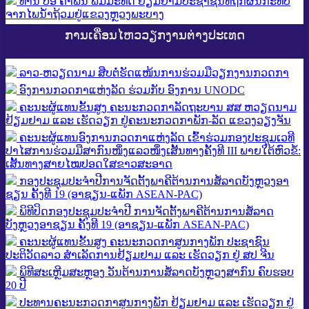
ທ່ານ ປອ ຄຳພັນ ພົມມະທັດ ຢ້ຽມຢາມປະຊາຊົນທີ່ຖືກຜົນກະທົບ
ຈາກໄພນໍ້າຖ້ວມຢູ່ແຂວງຫຼວງພະບາງ
ການເຄື່ອນໄຫວວຽກງານຕ່າງປະເທດ
ລາວ-ຫວຽດ​ນາມ ສືບ​ຕໍ່​ຮັດ​ແໜ້ນ​ການ​ຮ່ວມ​ມື​ວຽກ​ງານກວດ​ກາ
ອົງການກວດກາແຫ່ງລັດ ຮ່ວມກັບ ອົງການ UNODC
ຄະນະຜູ້ແທນຂັ້ນສູງ ຄະນະກວດກາລັດຖະບານ ສສ ຫວຽດນາມ
ຢ້ຽມຢາມ ແລະ ເຮັດວຽກ ຢູ່ຄະນະກວດກາພັກ-ລັດ ແຂວງວຽງຈັນ
ຄະນະຜູ້ແທນອົງການກວດກາແຫ່ງລັດ ເຂົ້າຮ່ວມກອງປະຊຸມເວທີ
ປາໄສການຮ່ວມມືສາກົນໜຶ່ງແລວໜຶ່ງເສັ້ນທາງຄັ້ງທີ III ພາຍໃຕ້ຫົວຂໍ້:
ເສັ້ນທາງສາຍໄໝປອດໃສຂາວສະອາດ
ກອງປະຊຸມປະຈຳປີການຈັດຕັ້ງພາຄີຕ້ານການສໍ້ລາດບັງຫຼວງອາ
ຊຽນ ຄັ້ງທີ 19 (ອາຊຽນ-ແພັກ ASEAN-PAC)
ພິທີປິດກອງປະຊຸມປະຈຳປີ ການຈັດຕັ້ງພາຄີຕ້ານການສໍ້ລາດ
ບັງຫຼວງອາຊຽນ ຄັ້ງທີ 19 (ອາຊຽນ-ແພັກ ASEAN-PAC)
ຄະນະຜູ້ແທນຂັ້ນສູງ ຄະນະກວດກາສູນກາງພັກ ປະຊາຊົນ
ປະຕິວັດລາວ ສຳເລັດການຢ້ຽມຢາມ ແລະ ເຮັດວຽກ ຢູ່ ສປ ຈີນ
ພິທີສະເຫຼີມສະຫຼອງ ວັນຕ້ານການສໍ້ລາດບັງຫຼວງສາກົນ ຄົບຮອບ
20 ປີ
ປະທານຄະນະກວດກາສູນກາງພັກ ຢ້ຽມຢາມ ແລະ ເຮັດວຽກ ຢູ່