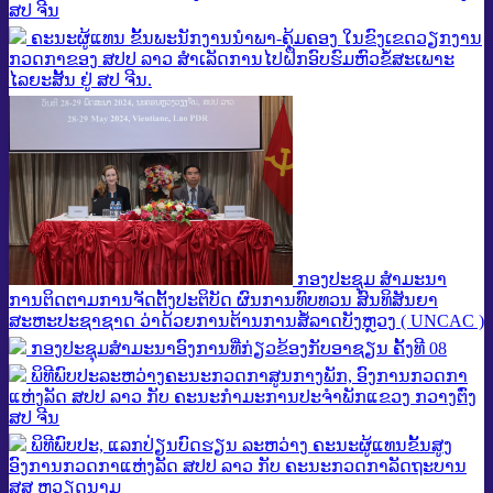
ສປ ຈີນ
ຄະນະຜູ້ແທນ ຂັ້ນພະນັກງານນໍາພາ-ຄຸ້ມຄອງ ໃນຂົງເຂດວຽກງານ
ກວດກາຂອງ ສປປ ລາວ ສຳເລັດການໄປຝຶກອົບຮົມຫົວຂໍ້ສະເພາະ
ໄລຍະສັ້ນ ຢູ່ ສປ ຈີນ.
ກອງປະຊຸມ ສຳມະນາ
ການຕິດຕາມການຈັດຕັ້ງປະຕິບັດ ຜົນການທົບທວນ ສົນທິສັນຍາ
ສະຫະປະຊາຊາດ ວ່າດ້ວຍການຕ້ານການສໍ້ລາດບັງຫຼວງ ( UNCAC )
ກອງປະຊຸມສຳມະນາອົງການທີ່ກ່ຽວຂ້ອງກັບອາຊຽນ ຄັ້ງທີ 08
ພິທີພົບປະລະຫວ່າງຄະນະກວດກາສູນກາງພັກ, ອົງການກວດກາ
ແຫ່ງລັດ ສປປ ລາວ ກັບ ຄະນະກຳມະການປະຈຳພັກແຂວງ ກວາງຕົ່ງ
ສປ ຈີນ
ພິທີພົບປະ, ແລກປ່ຽນບົດຮຽນ ລະຫວ່າງ ຄະນະຜູ້ແທນຂັ້ນສູງ
ອົງການກວດກາແຫ່ງລັດ ສປປ ລາວ ກັບ ຄະນະກວດກາລັດຖະບານ
ສສ ຫວຽດນາມ