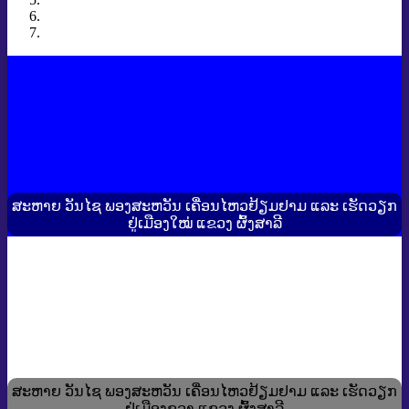
ສະຫາຍ ວັນໄຊ ພອງສະຫວັນ ເຄື່ອນໄຫວຢ້ຽມຢາມ ແລະ ເຮັດວຽກ
ຢູ່ເມືອງໃໝ່ ແຂວງ ຜົ້ງສາລີ
ສະຫາຍ ວັນໄຊ ພອງສະຫວັນ ເຄື່ອນໄຫວຢ້ຽມຢາມ ແລະ ເຮັດວຽກ
ຢູ່ເມືອງຂວາ ແຂວງ ຜົ້ງສາລີ