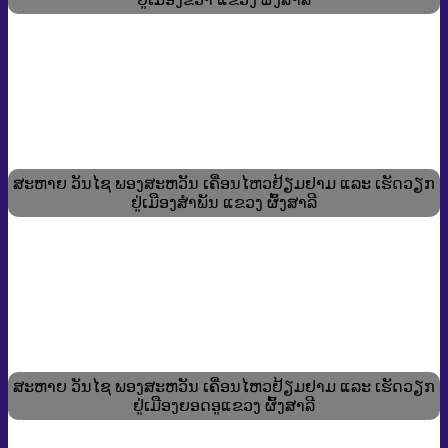
ສະຫາຍ ວັນໄຊ ພອງສະຫວັນ ເຄື່ອນໄຫວຢ້ຽມຢາມ ແລະ ເຮັດວຽກ
ຢູ່ເມືອງສຳພັນ ແຂວງ ຜົ້ງສາລີ
ສະຫາຍ ວັນໄຊ ພອງສະຫວັນ ເຄື່ອນໄຫວຢ້ຽມຢາມ ແລະ ເຮັດວຽກ
ຢູ່ເມືອງຍອດອູແຂວງ ຜົ້ງສາລີ