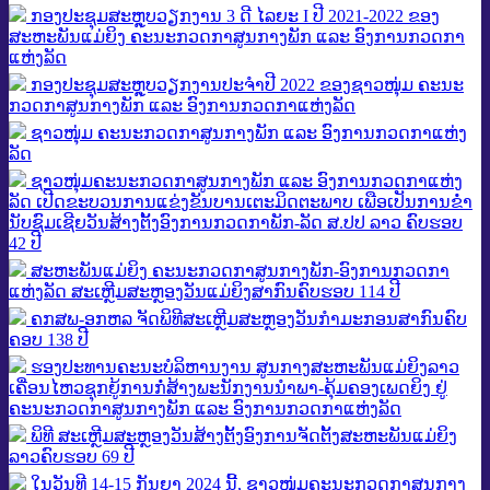
ກອງປະຊຸມສະຫຼຸບວຽກງານ 3 ດີ ໄລຍະ I ປີ 2021-2022 ຂອງ
ສະຫະພັນແມ່ຍິງ ຄະນະກວດກາສູນກາງພັກ ແລະ ອົງການກວດກາ
ແຫ່ງລັດ
ກອງປະຊຸມສະຫຼຸບວຽກງານປະຈຳປີ 2022 ຂອງຊາວໜຸ່ມ ຄະນະ
ກວດກາສູນກາງພັກ ແລະ ອົງການກວດກາແຫ່ງລັດ
ຊາວໜຸ່ມ ຄະນະກວດກາສູນກາງພັກ ແລະ ອົງການກວດກາແຫ່ງ
ລັດ
ຊາວໜຸ່ມຄະນະກວດກາສູນກາງພັກ ແລະ ອົງການກວດກາແຫ່ງ
ລັດ ເປີດຂະບວນການແຂ່ງຂັນບານເຕະມິດຕະພາບ ເພືອເປັນການຂໍ່າ
ນັບຊົມເຊີຍວັນສ້າງຕັ້ງອົງການກວດກາພັກ-ລັດ ສ.ປປ ລາວ ຄົບຮອບ
42 ປີ
ສະຫະພັນແມ່ຍິງ ຄະນະກວດກາສູນກາງພັກ-ອົງການກວດກາ
ແຫ່ງລັດ ສະເຫຼີມສະຫຼອງວັນແມ່ຍິງສາກົນຄົບຮອບ 114 ປີ
ຄກສພ-ອກຫລ ຈັດພິທີສະເຫຼີມສະຫຼອງວັນກຳມະກອນສາກົນຄົບ
ຄອບ 138 ປີ
ຮອງ​ປະ​ທານ​ຄະ​ນະ​ບໍ​ລິ​ຫານ​ງານ ສູນກາງສະຫະພັນແມ່ຍິງລາວ
ເຄື່ອນໄຫວຊຸກຍູ້ການກໍ່​ສ້າງ​ພະນັກງານນໍາພາ-ຄຸ້ມຄອງເພດ​ຍິງ​ ຢູ່
ຄະນະກວດກາສູນກາງພັກ ແລະ ອົງການກວດກາແຫ່ງລັດ
ພິທີ ສະເຫຼີມສະຫຼອງວັນສ້າງຕັ້ງອົງການຈັດຕັ້ງສະຫະພັນແມ່ຍິງ
ລາວຄົບຮອບ 69 ປີ
ໃນວັນທີ 14-15 ກັນຍາ 2024 ນີ້, ຊາວໜຸ່ມຄະນະກວດກາສູນກາງ