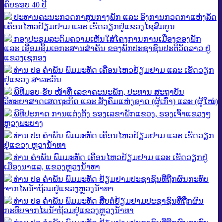
ຄົບຮອບ 40 ປີ
ປະທານຄະນະກວດກາສູນກາງພັກ ແລະ ອົງການກວດກາແຫ່ງລັດ
ເຄື່ອນໄຫວຢ້ຽມຢາມ ແລະ ເຮັດວຽກຢູ່ແຂວງໄຊສົມບູນ
ກອງປະຊຸມລະດົມຄວາມເຫັນໃສ່ໂຄງການການເມືອງຂອງພັກ
ແລະ ເຊື່ອມຊຶມເອກະສານສໍາຄັນ ຂອງພັກປະຊາຊົນປະຕິວັດລາວ ຢູ່
ແຂວງເຊກອງ
ທ່ານ ປອ ຄຳພັນ ພົມມະທັດ ເຄື່ອນໄຫວຢ້ຽມຢາມ ແລະ ເຮັດວຽກ
ຢູ່ແຂວງ ສາລະວັນ
ພິທີມອບ-ຮັບ ໜ້າທີ່ ເລຂາຄະນະພັກ, ປະທານ ສະຖາບັນ
ວິທະຍາສາດເສດຖະກິດ ແລະ ສັງຄົມແຫ່ງຊາດ (ຜູ້ເກົ່າ) ແລະ (ຜູ້ໃໝ່)
ພິທີປະກາດ ການແຕ່ງຕັ້ງ ຮອງເລຂາພັກແຂວງ, ຮອງເຈົ້າແຂວງໆ
ຫຼວງພະບາງ
ທ່ານ ປອ ຄຳພັນ ພົມມະທັດ ເຄື່ອນໄຫວຢ້ຽມຢາມ ແລະ ເຮັດວຽກ
ຢູ່ແຂວງ ຫຼວງນ້ຳທາ
ທ່ານ ຄໍາພັນ ພົມມະທັດ ເຄື່ອນໄຫວຢ້ຽມຢາມ ແລະ ເຮັດວຽກຢູ່
ເມືອງນາແລ, ແຂວງຫຼວງນ້ຳທາ
ທ່ານ ປອ ຄຳພັນ ພົມມະທັດ ຢ້ຽມຢາມປະຊາຊົນທີ່ຖືກຜົນກະທົບ
ຈາກໄພນໍ້າຖ້ວມຢູ່ແຂວງຫຼວງນໍ້າທາ
ທ່ານ ປອ ຄຳພັນ ພົມມະທັດ ສືບຕໍ່ຢ້ຽມຢາມປະຊາຊົນທີ່ຖືກຜົນ
ກະທົບຈາກໄພນໍ້າຖ້ວມຢູ່ແຂວງຫຼວງນໍ້າທາ