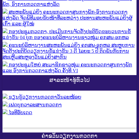
ພັກ, ອົງການກວດກາແຫ່ງລັດ
ສະຫະພັນແມ່ຍິງ ຄະນະກວດກາສູນກາງພັກ-ອົງການກວດກາ
ແຫ່ງລັດ ຈັດພິທີມອບຮັບໜ້າທີ່ລະຫວ່າງ ປະທານສະຫະພັນແມ່ຍິງຜູ້
ເກົ່າ ແລະ ຜູ້ໃໝ່
ກອງປະຊຸມກວດກາ, ປະເມີນການຈັດຕັ້ງປະຕິບັດຂະບວນການຂໍ້
ແຂ່ງຂັນ 04 ບຸກ ຂອງຄະນະບໍລິຫານງານຊາວໜຸ່ມ ຄກສພ-ອກຫລ
ຄະນະບໍລິຫານງານສະຫະພັນແມ່ຍິງ ຄກສພ-ອກຫລ ສະຫຼຸບການ
ຈັດຕັ້ງປະຕິບັດວຽກງານຂໍ້ແຂ່ງຂັນ 3 ດີ ໄລຍະ 5 ປີ ຕິດພັນກັບການ
ສະເຫຼີມສະຫຼອງວັນແມ່ຍິງສາກົນ
ກອງປະຊຸມໃຫຍ່ ສະມາຊິກຊາວໜຸ່ມ ຄະນະກວດກາສູນກາງພັກ
ແລະ ອົງການກວດກາແຫ່ງລັດ ຄັ້ງທີ VI
ສາລະໜ້າຮູ້ທົ່ວໄປ
ຮຽນຮູ້ວຽກງານກວດກາວັນລະໜ້ອຍ
ເຟດບຸກວາລະສານກວດກາ
ໄອທີອັບເດດ
ຄຳຂວັນວຽກງານກວດກາ