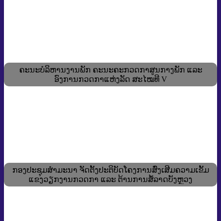
ຄະນະບໍລິຫານງານພັກ ຄະນະຄະກວດກາສູນກາງພັກ ແລະ
ອົງການກວດກາແຫ່ງລັດ ສະໄໝທີ V
ກອງປະຊຸມສໍາມະນາ ຈັດຕັ້ງປະຕິບັດໂຄງການສົ່ງເສີມຄວາມເຂັ້ມ
ແຂງວຽກງານກວດກາ ແລະ ຕ້ານການສໍ້ລາດບັງຫຼວງ