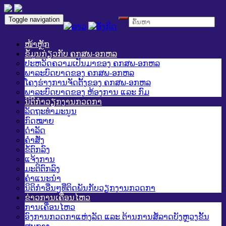
Toggle navigation
ໜ້າຫຼັກ
ຂໍ້ມູນກ່ຽວກັບ ຄກສພ-ອກຫລ
ປະຫວັດຄວາມເປັນມາຂອງ ຄກສພ-ອກຫລ
ພາລະບົດບາດຂອງ ຄກສພ-ອກຫລ
ໂຄງຮ່າງການຈັດຕັ້ງຂອງ ຄກສພ-ອກຫລ
ພາລະບົດບາດຂອງ ຫ້ອງການ ແລະ ກົມ
ນິຕິກໍາວຽກງານກວດກາ
ລັດຖະທໍາມະນູນ
ກົດໝາຍ
ດໍາລັດ
ຄໍາສັ່ງ
ຂໍ້ຕົກລົງ
ແຈ້ງການ
ມະຕິຕົກລົງ
ຄໍາແນະນໍາ
ນິຕິກໍາອື່ນໆທີ່ຕິດພັນກັບວຽກງານກວດກາ
ຂ່າວການເຄື່ອນໄຫວ
ການເຄື່ອນໄຫວ
ອົງການກວດກາແຫ່ງລັດ ແລະ ຕ້ານການສໍ້ລາດບັງຫຼວງຂັ້ນ