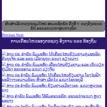
ຜົນສໍາເລັດກອງປະຊຸມໃຫຍ່ ສະມະຊິກພັກ ຄັ້ງທີ V ຂອງອົງຄະນະ
ພັກ ຄະນະກວດກາສູນກາງພັກ
Previous
Next
ການເຄື່ອນໄຫວຂອງກະຊວງ-ອົງການ ແລະ ທ້ອງຖິ່ນ
ທ່ານ ປອ. ຄຳພັນ ພົມມະທັດ ໄດ້ເຄື່ອນໄຫວຢ້ຽມຢາມກຸ່ມຜະລິດ
ຄັນຍູເຈ້ຍ ແລະ ແຄນ ເມືອງພູກູດ ແຂວງ ຊຽງຂວາງ
ທ່ານ ປອ. ຄຳພັນ ພົມມະທັດ ເຄື່ອນໄຫວຢ້ຽມຢາມ ແລະ ເຮັດວຽກ
ຢູ່ເມືອງ ຊະນະຄາມ ແຂວງ ວຽງຈັນ
ທ່ານ ປອ ຄຳພັນ ພົມມະທັດ ໄດ້ເຄື່ອນໄຫວຢ້ຽມຢາມ ໂຮງໄຟຟ້າ
ພະລັງງານຄວາມຮ້ອນ ຫົງສາ ເລັກໄນ ແຂວງໄຊຍະບູລີ
ທ່ານ ປອ ຄໍາພັນ ພົມມະທັດ ຢ້ຽມຢາມເມືອງງອຍ, ແຂວງຫຼວງພະ
ບາງ
ທ່ານ ຄຳພັນ ພົມມະທັດ ໂອ້ລົມຄະນະພັກ, ຄະນະນຳແຂວງ ຫຼວງ
ພະບາງ
ທ່ານ ປອ ຄໍາພັນ ພົມມະທັດ ລົງເຄື່ອນໄຫວຢ້ຽມຢາມ ສູນສົ່ງເສີມ