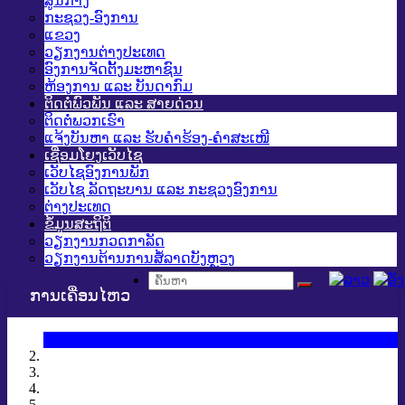
ສູນກາງ
ກະຊວງ-ອົງການ
ແຂວງ
ວຽກງານຕ່າງປະເທດ
ອົງການຈັດຕັ້ງມະຫາຊົນ
ຫ້ອງການ ແລະ ບັນດາກົມ
ຕິດຕໍ່ພົວພັນ ແລະ ສາຍດ່ວນ
ຕິດຕໍ່ພວກເຮົາ
ແຈ້ງບັນຫາ ແລະ ຮັບຄໍາຮ້ອງ-ຄໍາສະເໜີ
ເຊື່ອມໂຍງເວັບໄຊ
ເວັບໄຊອົງການພັກ
ເວັບໄຊ ລັດຖະບານ ແລະ ກະຊວງອົງການ
ຕ່າງປະເທດ
ຂໍ້ມູນສະຖິຕິ
ວຽກງານກວດກາລັດ
ວຽກງານຕ້ານການສໍ້ລາດບັງຫຼວງ
ການເຄື່ອນໄຫວ