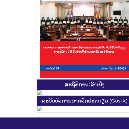
ສະ​ຖິ​ຕີການ​ເຂົ້າ​ເບີ່ງ
ລະບົບບໍລິການພາກລັດປະຕູດຽວ (Gov-X)