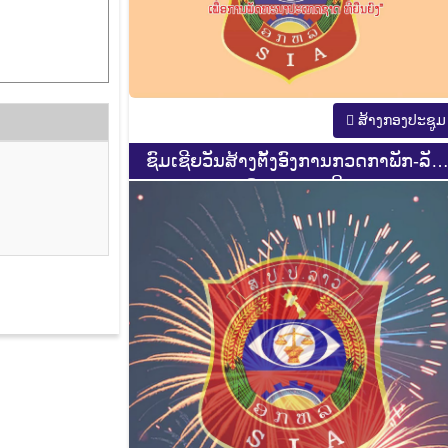
ສ້າງກອງປະຊູມ
ຊົມເຊີຍວັນສ້າງຕັ້ງອົງການກວດກາພັກ-ລັດ
ຄົບຮອບ 44 ປີ