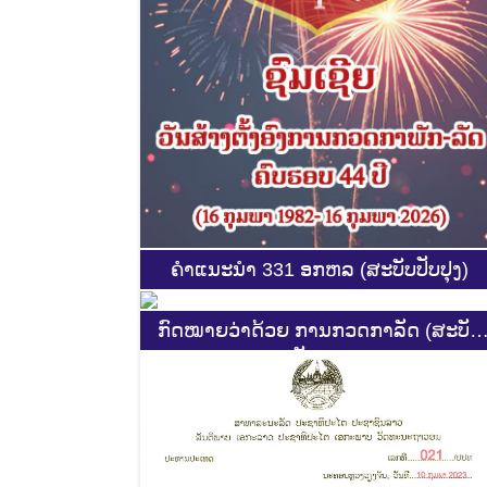
ຄຳແນະນຳ 331 ອກຫລ (ສະບັບປັບປຸງ)
ກົດໝາຍວ່າດ້ວຍ ການກວດກາລັດ (ສະບັບ
ປັບປຸງ)