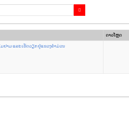
ດາວ​ໂຫຼດ
້ຽມຢາມ ແລະ ເຮັດວຽກ ຢູ່ແຂວງຄໍາມ່ວນ