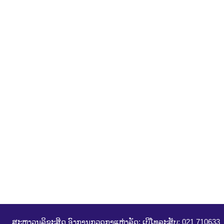
ສະຫງວນລິຂະສິດ ອົງການກວດກາແຫ່ງລັດ; ເບີໂທລະສັບ: 021 710633