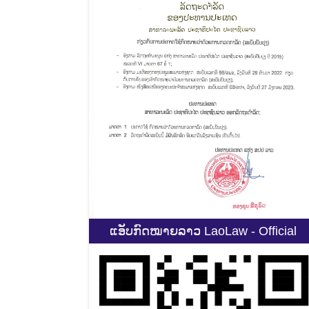
ແອັບກົດໝາຍລາວ LaoLaw - Official