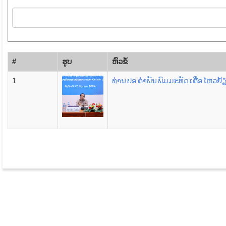
#
ຮູບ
​ຫົວ​ຂໍ້
1
ທ່ານ ປອ ຄໍາພັນ ພົມມະທັດ ເຄື່ອໄຫວຢ