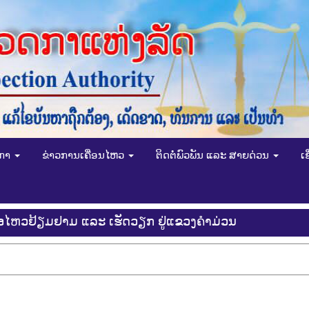
ດກາ
ຂ່າວການເຄື່ອນໄຫວ
ຕິດຕໍ່ພົວພັນ ແລະ ສາຍດ່ວນ
ເ
ຄື່ອໄຫວຢ້ຽມຢາມ ແລະ ເຮັດວຽກ ຢູ່ແຂວງຄໍາມ່ວນ