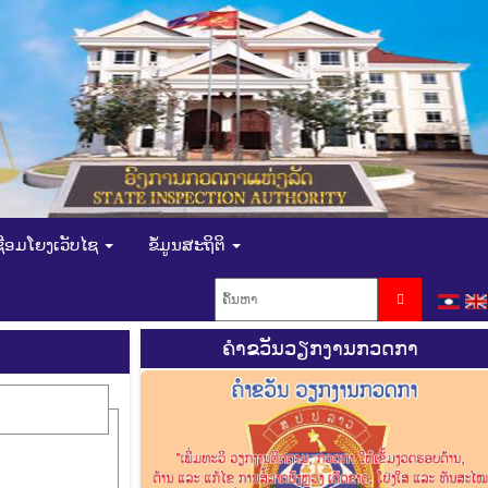
ຊື່ອມໂຍງເວັບໄຊ
ຂໍ້ມູນສະຖິຕິ
ຄຳຂວັນວຽກງານກວດກາ