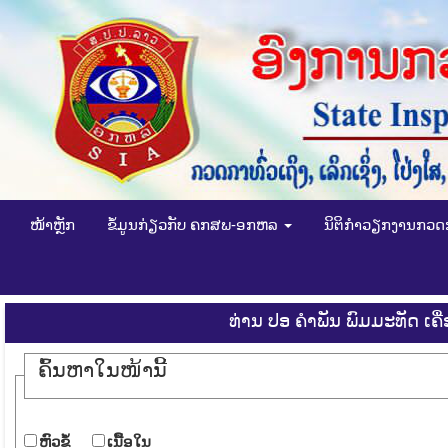
ໜ້າຫຼັກ
ຂໍ້ມູນກ່ຽວກັບ ຄກສພ-ອກຫລ
ນິຕິກໍາວຽກງານກວ
ທ່ານ ປອ ຄໍາພັນ ພົມມະທັດ ເ
ຄົ້ນ​ຫາ​ໃນ​ໜ້ານີ້
​ຫົວ​ຂໍ້
​ເນື້ອ​ໃນ