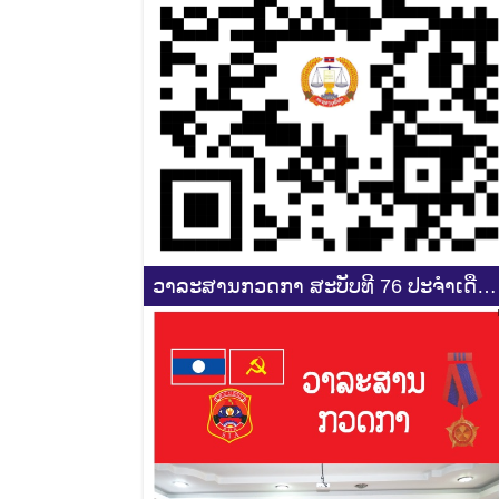
ວາລະສານກວດກາ ສະບັບທີ 76 ປະຈຳເດືອ
3-4 2025