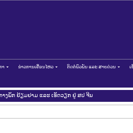
ດກາ
ຂ່າວການເຄື່ອນໄຫວ
ຕິດຕໍ່ພົວພັນ ແລະ ສາຍດ່ວນ
ເ
ພັກ ຢ້ຽມຢາມ ແລະ ເຮັດວຽກ ຢູ່ ສປ ຈີນ