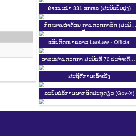
ຄຳແນະນຳ 331 ອກຫລ (ສະບັບປັບປຸງ)
ກົດໝາຍວ່າດ້ວຍ ການກວດກາລັດ (ສະບັບ
ປັບປຸງ)
ແອັບກົດໝາຍລາວ LaoLaw - Official
ວາລະສານກວດກາ ສະບັບທີ 76 ປະຈຳເດືອ
3-4 2025
ສະ​ຖິ​ຕີການ​ເຂົ້າ​ເບີ່ງ
ລະບົບບໍລິການພາກລັດປະຕູດຽວ (Gov-X)