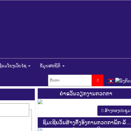
ຊື່ອມໂຍງເວັບໄຊ
ຂໍ້ມູນສະຖິຕິ
ຄຳຂວັນວຽກງານກວດກາ
ສ້າງກອງປະຊູມ
ຊົມເຊີຍວັນສ້າງຕັ້ງອົງການກວດກາພັກ-ລັດ
ຄົບຮອບ 44 ປີ