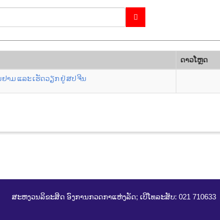
ດາວ​ໂຫຼດ
ມ ແລະ ເຮັດວຽກ ຢູ່ ສປ ຈີນ
ສະຫງວນລິຂະສິດ ອົງການກວດກາແຫ່ງລັດ; ເບີໂທລະສັບ: 021 710633