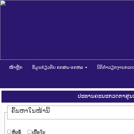
ໜ້າຫຼັກ
ຂໍ້ມູນກ່ຽວກັບ ຄກສພ-ອກຫລ
ນິຕິກໍາວຽກງານກວ
ປະທານຄະນະກວດກາສູນກາງ
ຄົ້ນ​ຫາ​ໃນ​ໜ້ານີ້
​ຫົວ​ຂໍ້
​ເນື້ອ​ໃນ