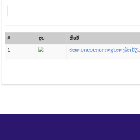
#
ຮູບ
​ຫົວ​ຂໍ້
1
ປະທານຄະນະກວດກາສູນກາງພັກ ຢ້ຽມຢາ