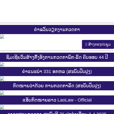
ຄຳຂວັນວຽກງານກວດກາ
ສ້າງກອງປະຊູມ
ຊົມເຊີຍວັນສ້າງຕັ້ງອົງການກວດກາພັກ-ລັດ ຄົບຮອບ 44 ປີ
ຄຳແນະນຳ 331 ອກຫລ (ສະບັບປັບປຸງ)
ກົດໝາຍວ່າດ້ວຍ ການກວດກາລັດ (ສະບັບປັບປຸງ)
ແອັບກົດໝາຍລາວ LaoLaw - Official