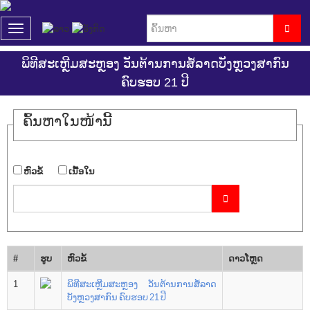
T
o
g
ພິທີສະເຫຼີມສະຫຼອງ ວັນຕ້ານການສໍ້ລາດບັງຫຼວງສາກົນ
g
ຄົບຮອບ 21 ປີ
l
e
n
ຄົ້ນ​ຫາ​ໃນ​ໜ້ານີ້
a
v
i
g
​ຫົວ​ຂໍ້
​ເນື້ອ​ໃນ
a
t
i
o
n
#
ຮູບ
​ຫົວ​ຂໍ້
ດາວ​ໂຫຼດ
1
ພິທີສະເຫຼີມສະຫຼອງ ວັນຕ້ານການສໍ້ລາດ
ບັງຫຼວງສາກົນ ຄົບຮອບ 21 ປີ