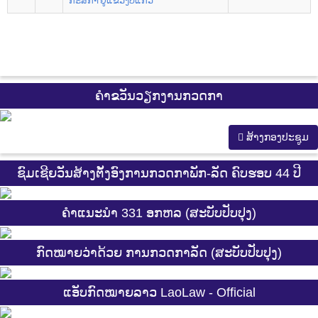
ກະສິກໍາ ຢູ່ແຂວງບໍ່ແກ້ວ
ຄຳຂວັນວຽກງານກວດກາ
ສ້າງກອງປະຊູມ
ຊົມເຊີຍວັນສ້າງຕັ້ງອົງການກວດກາພັກ-ລັດ ຄົບຮອບ 44 ປີ
ຄຳແນະນຳ 331 ອກຫລ (ສະບັບປັບປຸງ)
ກົດໝາຍວ່າດ້ວຍ ການກວດກາລັດ (ສະບັບປັບປຸງ)
ແອັບກົດໝາຍລາວ LaoLaw - Official