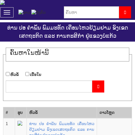
T
o
g
ທ່ານ ປອ ຄໍາພັນ ພົມມະທັດ ເຄື່ອນໄຫວຢ້ຽມຢາມ ຂົງເຂດ
g
ເສດຖະກິດ ແລະ ການກະສິກໍາ ຢູ່ແຂວງບໍ່ແກ້ວ
l
e
n
ຄົ້ນ​ຫາ​ໃນ​ໜ້ານີ້
a
v
i
g
​ຫົວ​ຂໍ້
​ເນື້ອ​ໃນ
a
t
i
o
n
#
ຮູບ
​ຫົວ​ຂໍ້
ດາວ​ໂຫຼດ
1
ທ່ານ ປອ ຄໍາພັນ ພົມມະທັດ ເຄື່ອນໄຫວ
ຢ້ຽມຢາມ ຂົງເຂດເສດຖະກິດ ແລະ ການ