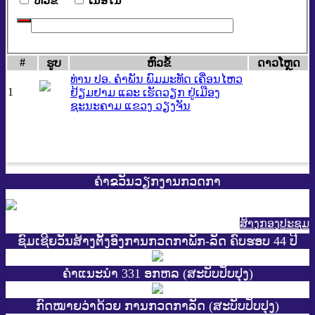
​ຫົວ​ຂໍ້
​ເນື້ອ​ໃນ
#
ຮູບ
​ຫົວ​ຂໍ້
ດາວ​ໂຫຼດ
ທ່ານ ປອ. ຄຳພັນ ພົມມະທັດ ເຄື່ອນໄຫວ
1
ຢ້ຽມຢາມ ແລະ ເຮັດວຽກ ຢູ່ເມືອງ
ຊະນະຄາມ ແຂວງ ວຽງຈັນ
ຄຳຂວັນວຽກງານກວດກາ
ສ້າງກອງປະຊູມ
ຊົມເຊີຍວັນສ້າງຕັ້ງອົງການກວດກາພັກ-ລັດ ຄົບຮອບ 44 ປີ
ຄຳແນະນຳ 331 ອກຫລ (ສະບັບປັບປຸງ)
ກົດໝາຍວ່າດ້ວຍ ການກວດກາລັດ (ສະບັບປັບປຸງ)