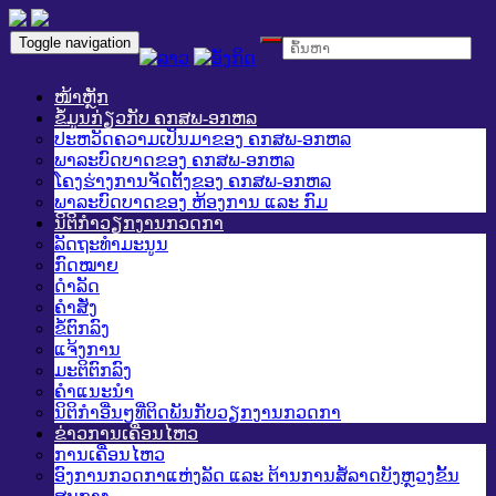
Toggle navigation
ໜ້າຫຼັກ
ຂໍ້ມູນກ່ຽວກັບ ຄກສພ-ອກຫລ
ປະຫວັດຄວາມເປັນມາຂອງ ຄກສພ-ອກຫລ
ພາລະບົດບາດຂອງ ຄກສພ-ອກຫລ
ໂຄງຮ່າງການຈັດຕັ້ງຂອງ ຄກສພ-ອກຫລ
ພາລະບົດບາດຂອງ ຫ້ອງການ ແລະ ກົມ
ນິຕິກໍາວຽກງານກວດກາ
ລັດຖະທໍາມະນູນ
ກົດໝາຍ
ດໍາລັດ
ຄໍາສັ່ງ
ຂໍ້ຕົກລົງ
ແຈ້ງການ
ມະຕິຕົກລົງ
ຄໍາແນະນໍາ
ນິຕິກໍາອື່ນໆທີ່ຕິດພັນກັບວຽກງານກວດກາ
ຂ່າວການເຄື່ອນໄຫວ
ການເຄື່ອນໄຫວ
ອົງການກວດກາແຫ່ງລັດ ແລະ ຕ້ານການສໍ້ລາດບັງຫຼວງຂັ້ນ