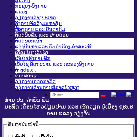
ສູນກາງ
ກະຊວງ-ອົງການ
ແຂວງ
ວຽກງານຕ່າງປະເທດ
ອົງການຈັດຕັ້ງມະຫາຊົນ
ຫ້ອງການ ແລະ ບັນດາກົມ
ຕິດຕໍ່ພົວພັນ ແລະ ສາຍດ່ວນ
ຕິດຕໍ່ພວກເຮົາ
ແຈ້ງບັນຫາ ແລະ ຮັບຄໍາຮ້ອງ-ຄໍາສະເໜີ
ເຊື່ອມໂຍງເວັບໄຊ
ເວັບໄຊອົງການພັກ
ເວັບໄຊ ລັດຖະບານ ແລະ ກະຊວງອົງການ
ຕ່າງປະເທດ
ຂໍ້ມູນສະຖິຕິ
ວຽກງານກວດກາລັດ
ວຽກງານຕ້ານການສໍ້ລາດບັງຫຼວງ
ທ່ານ ປອ. ຄຳພັນ ພົມ
ມະທັດ ເຄື່ອນໄຫວຢ້ຽມຢາມ ແລະ ເຮັດວຽກ ຢູ່ເມືອງ ຊະນະ
ຄາມ ແຂວງ ວຽງຈັນ
ຄົ້ນ​ຫາ​ໃນ​ໜ້ານີ້