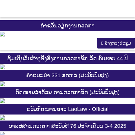
ຄຳຂວັນວຽກງານກວດກາ
ສ້າງກອງປະຊູມ
ຊົມເຊີຍວັນສ້າງຕັ້ງອົງການກວດກາພັກ-ລັດ ຄົບຮອບ 44 ປີ
ຄຳແນະນຳ 331 ອກຫລ (ສະບັບປັບປຸງ)
ກົດໝາຍວ່າດ້ວຍ ການກວດກາລັດ (ສະບັບປັບປຸງ)
ແອັບກົດໝາຍລາວ LaoLaw - Official
ວາລະສານກວດກາ ສະບັບທີ 76 ປະຈຳເດືອນ 3-4 2025