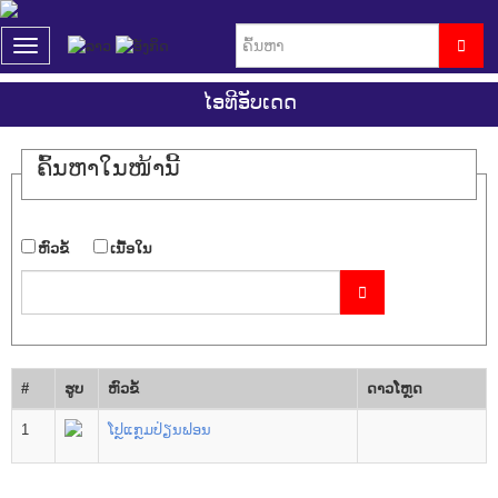
T
o
g
ໄອທີອັບເດດ
g
l
e
ຄົ້ນ​ຫາ​ໃນ​ໜ້ານີ້
n
a
v
i
​ຫົວ​ຂໍ້
​ເນື້ອ​ໃນ
g
a
t
i
o
n
#
ຮູບ
​ຫົວ​ຂໍ້
ດາວ​ໂຫຼດ
1
ໂປຼແກຼມປ່ຽນຟອນ