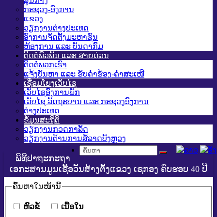
ສູນກາງ
ກະຊວງ-ອົງການ
ແຂວງ
ວຽກງານຕ່າງປະເທດ
ອົງການຈັດຕັ້ງມະຫາຊົນ
ຫ້ອງການ ແລະ ບັນດາກົມ
ຕິດຕໍ່ພົວພັນ ແລະ ສາຍດ່ວນ
ຕິດຕໍ່ພວກເຮົາ
ແຈ້ງບັນຫາ ແລະ ຮັບຄໍາຮ້ອງ-ຄໍາສະເໜີ
ເຊື່ອມໂຍງເວັບໄຊ
ເວັບໄຊອົງການພັກ
ເວັບໄຊ ລັດຖະບານ ແລະ ກະຊວງອົງການ
ຕ່າງປະເທດ
ຂໍ້ມູນສະຖິຕິ
ວຽກງານກວດກາລັດ
ວຽກງານຕ້ານການສໍ້ລາດບັງຫຼວງ
ພິທີປາຖະກະຖາ
ເອກະສານມູນເຊື້ອວັນສ້າງຕັ້ງແຂວງ ເຊກອງ ຄົບຮອບ 40 ປີ
ຄົ້ນ​ຫາ​ໃນ​ໜ້ານີ້
​ຫົວ​ຂໍ້
​ເນື້ອ​ໃນ