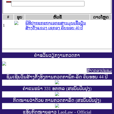
#
ຮູບ
​ຫົວ​ຂໍ້
ດາວ​ໂຫຼດ
ພິທີປາຖະກະຖາເອກະສານມູນເຊື້ອວັນ
1
ສ້າງຕັ້ງແຂວງ ເຊກອງ ຄົບຮອບ 40 ປີ
ຄຳຂວັນວຽກງານກວດກາ
ສ້າງກອງປະຊູມ
ຊົມເຊີຍວັນສ້າງຕັ້ງອົງການກວດກາພັກ-ລັດ ຄົບຮອບ 44 ປີ
ຄຳແນະນຳ 331 ອກຫລ (ສະບັບປັບປຸງ)
ກົດໝາຍວ່າດ້ວຍ ການກວດກາລັດ (ສະບັບປັບປຸງ)
ແອັບກົດໝາຍລາວ LaoLaw - Official