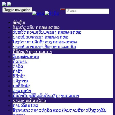
Toggle navigation
ໜ້າຫຼັກ
ຂໍ້ມູນກ່ຽວກັບ ຄກສພ-ອກຫລ
ປະຫວັດຄວາມເປັນມາຂອງ ຄກສພ-ອກຫລ
ພາລະບົດບາດຂອງ ຄກສພ-ອກຫລ
ໂຄງຮ່າງການຈັດຕັ້ງຂອງ ຄກສພ-ອກຫລ
ພາລະບົດບາດຂອງ ຫ້ອງການ ແລະ ກົມ
ນິຕິກໍາວຽກງານກວດກາ
ລັດຖະທໍາມະນູນ
ກົດໝາຍ
ດໍາລັດ
ຄໍາສັ່ງ
ຂໍ້ຕົກລົງ
ແຈ້ງການ
ມະຕິຕົກລົງ
ຄໍາແນະນໍາ
ນິຕິກໍາອື່ນໆທີ່ຕິດພັນກັບວຽກງານກວດກາ
ຂ່າວການເຄື່ອນໄຫວ
ການເຄື່ອນໄຫວ
ອົງການກວດກາແຫ່ງລັດ ແລະ ຕ້ານການສໍ້ລາດບັງຫຼວງຂັ້ນ