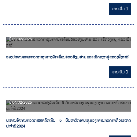
ອ່ານ​ເພີ່ມ
09/02/2025
ຮອງປະທານຄະນະກວດກາສູນກາງພັກເຄື່ອນໄຫວຢ້ຽມຢາມ ແລະ ເຮັດວຽກຢູ່ ແຂວງຜົ້ງສາລີ
ອ່ານ​ເພີ່ມ
04/02/2025
ປະທານອົງການກວດກາແຫ່ງລັດເນັ້ນ 5 ບັນຫາຕໍ່ກອງປະຊຸມວຽກງານກວດກາທົ່ວປະເທດ
ປະຈຳປີ 2024