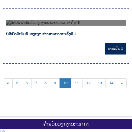
18/12/2024
ພິທີເປີດຝຶກອົບຮົມວຽກງານຂ່າວສານກວດກາ ຄັ້ງທີ II
ອ່ານ​ເພີ່ມ
«
5
6
7
8
9
10
11
12
13
14
»
ຄຳຂວັນວຽກງານກວດກາ