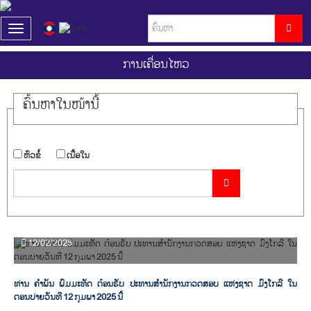
T
o
g
ການເຄື່ອນໄຫວ
g
l
e
ຄົ້ນ​ຫາ​ໃນ​ໜ້ານີ້
n
a
v
i
​ຫົວ​ຂໍ້
​ເນື້ອ​ໃນ
g
a
t
i
o
n
12/02/2025
ທ່ານ ຄໍາພັນ ພົມມະທັດ ຕ້ອນຮັບ ປະທານສຳນັກງານກວດສອບ ແຫ່ງຊາດ ມົງໂກລີ ໃນ
ຕອນບ່າຍວັນທີ 12 ກຸມພາ 2025 ນີ້