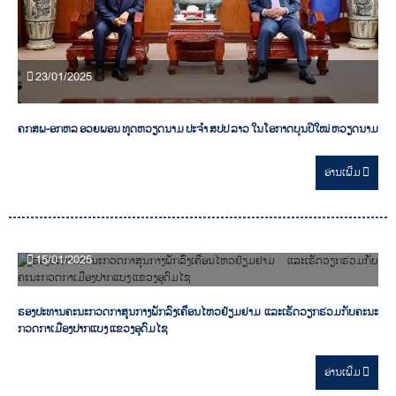
23/01/2025
ຄກສພ-ອກຫລ ອວຍພອນ ທູດຫວຽດນາມ ປະຈຳ ສປປ ລາວ ໃນໂອກາດບຸນປີໃໝ່ ຫວຽດນາມ
ອ່ານ​ເພີ່ມ
15/01/2025
ຮອງປະທານຄະນະກວດກາສູນກາງພັກລົງເຄື່ອນໄຫວຢ້ຽມຢາມ ແລະເຮັດວຽກຮ່ວມກັບຄະນະ
ກວດກາເມືອງປາກແບງ ແຂວງອຸດົມໄຊ
ອ່ານ​ເພີ່ມ