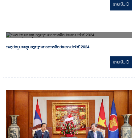
ອ່ານ​ເພີ່ມ
03/02/2025
ກອງປະຊຸມສະຫຼຸບວຽກງານກວດກາທົ່ວປະເທດ ປະຈໍາປີ 2024
ອ່ານ​ເພີ່ມ