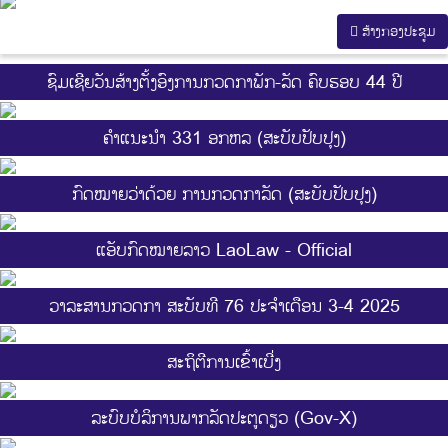
ສ້າງກອງປະຊູມ
ຊົມເຊີຍວັນສ້າງຕັ້ງອົງການກວດກາພັກ-ລັດ ຄົບຮອບ 44 ປີ
ຄຳແນະນຳ 331 ອກຫລ (ສະບັບປັບປຸງ)
ກົດໝາຍວ່າດ້ວຍ ການກວດກາລັດ (ສະບັບປັບປຸງ)
ແອັບກົດໝາຍລາວ LaoLaw - Official
ວາລະສານກວດກາ ສະບັບທີ 76 ປະຈຳເດືອນ 3-4 2025
ສະ​ຖິ​ຕີການ​ເຂົ້າ​ເບີ່ງ
ລະບົບບໍລິການພາກລັດປະຕູດຽວ (Gov-X)