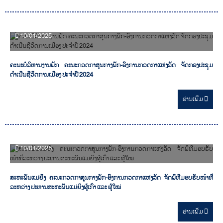
10/01/2025
ຄະນະບໍລິຫານງານພັກ ຄະນະກວດກາສູນກາງພັກ-ອົງການກວດກາແຫ່ງລັດ ຈັດກອງປະຊຸມ
ດຳເນີນຊີວິດການເມືອງ ປະຈຳປີ 2024
ອ່ານ​ເພີ່ມ
10/01/2025
ສະຫະພັນແມ່ຍິງ ຄະນະກວດກາສູນກາງພັກ-ອົງການກວດກາແຫ່ງລັດ ຈັດພິທີມອບຮັບໜ້າທີ່
ລະຫວ່າງ ປະທານສະຫະພັນແມ່ຍິງຜູ້ເກົ່າ ແລະ ຜູ້ໃໝ່
ອ່ານ​ເພີ່ມ