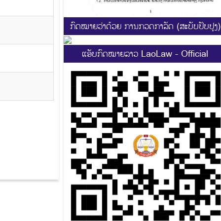
ກົດໝາຍວ່າດ້ວຍ ການກວດກາລັດ (ສະບັບປັບປຸງ)
ແອັບກົດໝາຍລາວ LaoLaw - Official