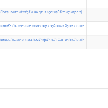
ິບັດຂະບວນການຂໍ້ແຂ່ງຂັນ 04 ບຸກ ຂອງຄະນະບໍລິຫານງານຊາວໜຸ່ມ
ງານສະຫະພັນກໍາມະບານ ຄະນະກວດກາສູນກາງພັກ ແລະ ອົງການກວດກາ
ະຫະພັນກຳມະບານ ຄະນະກວດກາສູນກາງພັກ ແລະ ອົງການກວດກາ