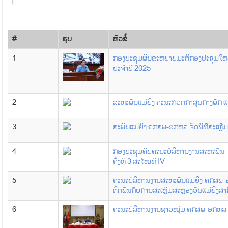
#
ຮູບ
​ຫົວ​ຂໍ້
1
ກອງປະຊຸມຜັນຂະຫຍາຍມະຕິກອງປະຊຸມໃຫຍ່
ປະຈໍາປີ 2025
2
ສະຫະພັນແມ່ຍິງ ຄະນະກວດກາສູນກາງພັກ
3
ສະພັນແມ່ຍິງ ຄກສພ-ອກຫລ ຈັດພິທີສະເຫຼີມສ
4
ກອງປະຊຸມຄົບຄະນະບໍລິຫານງານສະຫະພັນ
ຄັ້ງທີ 3 ສະໄໝທີ IV
5
ຄະນະບໍລິຫານງານສະຫະພັນແມ່ຍິງ ຄກສພ-ອກຫ
ຕິດພັນກັບການສະເຫຼີມສະຫຼອງວັນແມ່ຍິງສາ
6
ຄະນະບໍລິຫານງານຊາວໜຸ່ມ ຄກສພ-ອກຫ