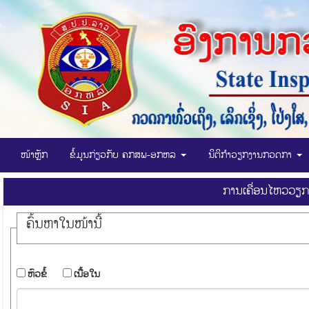
ໜ້າຫຼັກ
ຂໍ້ມູນກ່ຽວກັບ ຄກສພ-ອກຫລ
ນິຕິກໍາວຽກງານກວດກາ
ການເຄື່ອນໄຫວວຽກ
ຄົ້ນ​ຫາ​ໃນ​ໜ້ານີ້
​ຫົວ​ຂໍ້
​ເນື້ອ​ໃນ