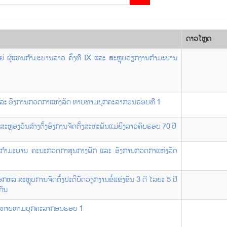
ດາວ​ໂຫຼດ
 ຜູ້ແທນກຳມະບານລາວ ຄັ້ງທີ IX ແລະ ສະຫຼຸບວຽກງານກໍາມະບານ
 ແລະ ອົງການກວດກາແຫ່ງລັດ ທາບທາມບຸກຄະລາກອນຮອບທີ 1
ະຫຼອງວັນສ້າງຕັ້ງອົງການຈັດຕັ້ງສະຫະພັນແມ່ຍິງລາວຄົບຮອບ 70 ປີ
 ກຳມະບານ ຄະນະກວດກາສູນກາງພັກ ແລະ ອົງການກວດກາແຫ່ງລັດ
ລ ສະຫຼຸບການຈັດຕັ້ງປະຕິບັດວຽກງານຂໍ້ແຂ່ງຂັນ 3 ດີ ໄລຍະ 5 ປີ
ກົນ
ລ ທາບທາມບຸກຄະລາກອນຮອບ 1