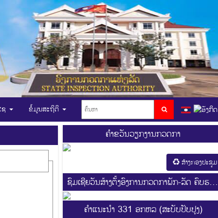
ບໄຊ
ຂໍ້ມູນສະຖິຕິ
ຄຳຂວັນວຽກງານກວດກາ
ສ້າງກອງປະຊູມ
ຊົມເຊີຍວັນສ້າງຕັ້ງອົງການກວດກາພັກ-ລັດ ຄົບຮອ
44 ປີ
ຄຳແນະນຳ 331 ອກຫລ (ສະບັບປັບປຸງ)