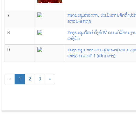
7
ກອງປະຊຸມກວດກາ, ປະເມີນການຈັດຕັ້ງປະຕ
ຄກສພ-ອກຫລ
8
ກອງປະຊຸມໃຫຍ່ ຄັ້ງທີ IV ຄະນະບໍລິຫານ
ແຫ່ງລັດ
9
ກອງປະຊຸມ ທາບທາມບຸກຄະລາກອນ ຂອງສ
ແຫ່ງລັດ ຮອບທີ 1 (ເປີດກວ້າງ)
1
2
3
»
«