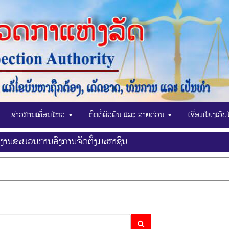
ຂ່າວການເຄື່ອນໄຫວ
ຕິດຕໍ່ພົວພັນ ແລະ ສາຍດ່ວນ
ເຊື່ອມໂຍງເວັ
ງານຂະບວນການອົງການຈັດຕັ້ງມະຫາຊົນ