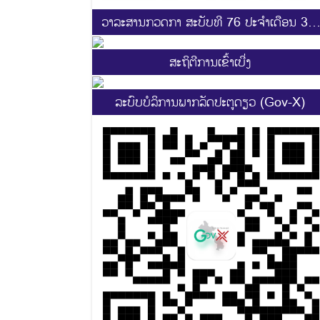
ວາລະສານກວດກາ ສະບັບທີ 76 ປະຈຳເດືອນ 3-4
2025
ສະ​ຖິ​ຕີການ​ເຂົ້າ​ເບີ່ງ
ລະບົບບໍລິການພາກລັດປະຕູດຽວ (Gov-X)