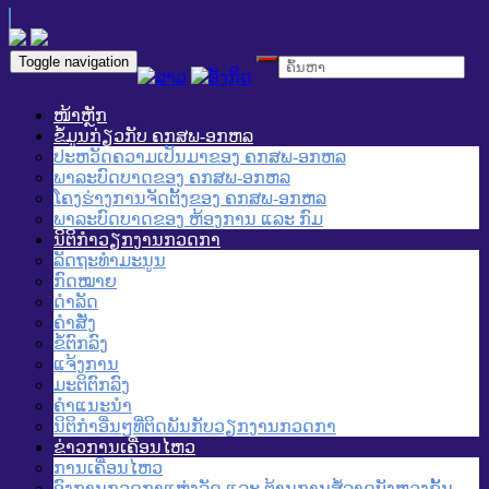
Toggle navigation
ໜ້າຫຼັກ
ຂໍ້ມູນກ່ຽວກັບ ຄກສພ-ອກຫລ
ປະຫວັດຄວາມເປັນມາຂອງ ຄກສພ-ອກຫລ
ພາລະບົດບາດຂອງ ຄກສພ-ອກຫລ
ໂຄງຮ່າງການຈັດຕັ້ງຂອງ ຄກສພ-ອກຫລ
ພາລະບົດບາດຂອງ ຫ້ອງການ ແລະ ກົມ
ນິຕິກໍາວຽກງານກວດກາ
ລັດຖະທໍາມະນູນ
ກົດໝາຍ
ດໍາລັດ
ຄໍາສັ່ງ
ຂໍ້ຕົກລົງ
ແຈ້ງການ
ມະຕິຕົກລົງ
ຄໍາແນະນໍາ
ນິຕິກໍາອື່ນໆທີ່ຕິດພັນກັບວຽກງານກວດກາ
ຂ່າວການເຄື່ອນໄຫວ
ການເຄື່ອນໄຫວ
ອົງການກວດກາແຫ່ງລັດ ແລະ ຕ້ານການສໍ້ລາດບັງຫຼວງຂັ້ນ