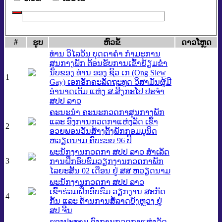
#
ຮູບ
​ຫົວ​ຂໍ້
ດາວ​ໂຫຼດ
ທ່ານ ວິໄລວັນ ບຸດດາຄຳ ກຳມະການ
ສູນກາງພັກ ຕ້ອນຮັບການເຂົ້າຢ້ຽມຂ່ຳ
ນັບຂອງ ທ່ານ ອອງ ຊິວ ເກ (Ong Siew
1
Gay) ເອກອັກຄະລັດຖະທູດ ວິສາມັນຜູ້ມີ
ອຳນາດເຕັມ ແຫ່ງ ສ.ສິງກະໂປ ປະຈຳ
ສປປ ລາວ
ຄະນະນຳ ຄະນະກວດກາສູນກາງພັກ
ແລະ ອົງການກວດກາແຫ່ງລັດ ເຂົ້າ
2
ອວຍພອນວັນສ້າງຕັ້ງພັກກອມມູນິດ
ຫວຽດນາມ ຄົບຮອບ 96 ປີ
ພະນັກງານກວດກາ ສປປ ລາວ ສຳເລັດ
3
ການຝຶກອົບຮົມວຽກງານກວດກາພັກ
ໄລຍະສັ້ນ 02 ເດືອນ ຢູ່ ສສ ຫວຽດນາມ
ພະນັກງານກວດກາ ສປປ ລາວ
ເຂົ້າຮ່ວມຝຶກອົບຮົມ ວຽກງານ ສະກັດ
4
ກັ້ນ ແລະ ຕ້ານການສໍ້ລາດບັງຫຼວງ ຢູ່
ສປ ຈີນ
ຮອງປະທານ ອົງການກວດກາແຫ່ງລັດ