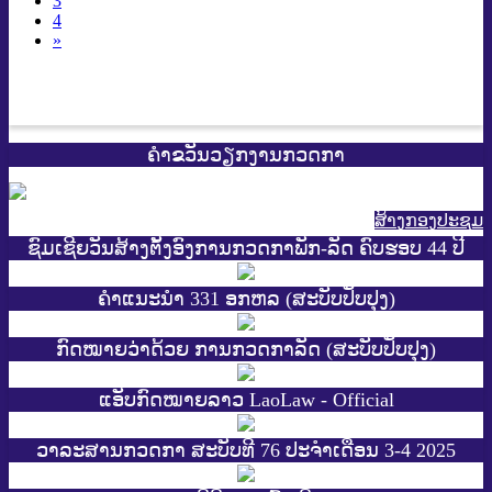
3
4
»
ຄຳຂວັນວຽກງານກວດກາ
ສ້າງກອງປະຊູມ
ຊົມເຊີຍວັນສ້າງຕັ້ງອົງການກວດກາພັກ-ລັດ ຄົບຮອບ 44 ປີ
ຄຳແນະນຳ 331 ອກຫລ (ສະບັບປັບປຸງ)
ກົດໝາຍວ່າດ້ວຍ ການກວດກາລັດ (ສະບັບປັບປຸງ)
ແອັບກົດໝາຍລາວ LaoLaw - Official
ວາລະສານກວດກາ ສະບັບທີ 76 ປະຈຳເດືອນ 3-4 2025