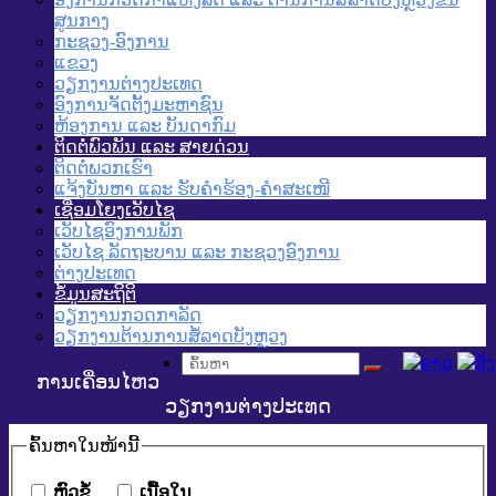
ສູນກາງ
ກະຊວງ-ອົງການ
ແຂວງ
ວຽກງານຕ່າງປະເທດ
ອົງການຈັດຕັ້ງມະຫາຊົນ
ຫ້ອງການ ແລະ ບັນດາກົມ
ຕິດຕໍ່ພົວພັນ ແລະ ສາຍດ່ວນ
ຕິດຕໍ່ພວກເຮົາ
ແຈ້ງບັນຫາ ແລະ ຮັບຄໍາຮ້ອງ-ຄໍາສະເໜີ
ເຊື່ອມໂຍງເວັບໄຊ
ເວັບໄຊອົງການພັກ
ເວັບໄຊ ລັດຖະບານ ແລະ ກະຊວງອົງການ
ຕ່າງປະເທດ
ຂໍ້ມູນສະຖິຕິ
ວຽກງານກວດກາລັດ
ວຽກງານຕ້ານການສໍ້ລາດບັງຫຼວງ
ການເຄື່ອນໄຫວ
ວຽກງານຕ່າງປະເທດ
ຄົ້ນ​ຫາ​ໃນ​ໜ້ານີ້
​ຫົວ​ຂໍ້
​ເນື້ອ​ໃນ