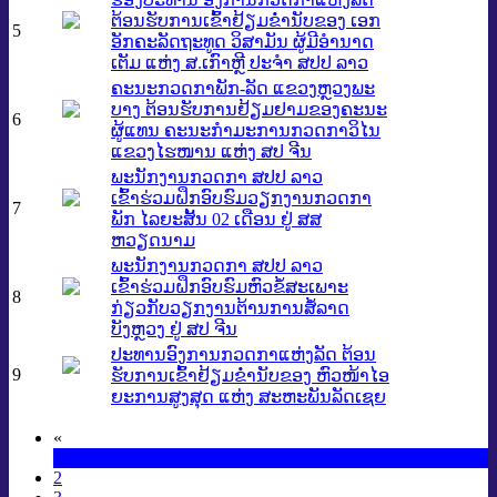
ຕ້ອນຮັບການເຂົ້າຢ້ຽມຂ່ຳນັບຂອງ ເອກ
5
ອັກຄະລັດຖະທູດ ວິສາມັນ ຜູ້ມີອຳນາດ
ເຕັມ ແຫ່ງ ສ.ເກົາຫຼີ ປະຈຳ ສປປ ລາວ​
ຄະນະກວດກາພັກ-ລັດ ແຂວງຫຼວງພະ
ບາງ ຕ້ອນຮັບການຢ້ຽມຢາມຂອງຄະນະ
6
ຜູ້ແທນ ຄະນະກໍາມະການກວດກາວິໄນ
ແຂວງໄຮໜານ ແຫ່ງ ສປ ຈີນ
ພະນັກງານກວດກາ ສປປ ລາວ
ເຂົ້າຮ່ວມຝຶກອົບຮົມວຽກງານກວດກາ
7
ພັກ ໄລຍະສັ້ນ 02 ເດືອນ ຢູ່ ສສ
ຫວຽດນາມ
ພະນັກງານກວດກາ ສປປ ລາວ
ເຂົ້າຮ່ວມຝຶກອົບຮົມຫົວຂໍ້ສະເພາະ
8
ກ່ຽວກັບວຽກງານຕ້ານການສໍ້ລາດ
ບັງຫຼວງ ຢູ່ ສປ ຈີນ
ປະທານອົງການກວດກາແຫ່ງລັດ ຕ້ອນ
9
ຮັບການເຂົ້າຢ້ຽມຂ່ຳນັບຂອງ ຫົວໜ້າໄອ
ຍະການສູງສຸດ ແຫ່ງ ສະຫະພັນລັດເຊຍ
«
1
2