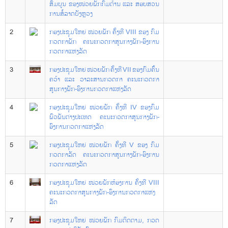
ສົມບູນ ຂອງໜ່ວຍພັກກົມຕ້ານ ແລະ ສອບສວນ
ການສໍ້ລາດບັງຫຼວງ
2
ກອງປະຊຸມໃຫຍ່ ໜ່ວຍພັກ ຄັ້ງທີ VIII ຂອງ ກົມ
ກວດກາພັກ ຄະນະກວດກາສູນກາງພັກ-ອົງການ
ກວດກາແຫ່ງລັດ
3
ກອງປະຊຸມໃຫຍ່ ໜ່ວຍພັກ ຄັ້ງທີ VII ຂອງກົມຄົ້ນ
ຄວ້າ ແລະ ວາລະສານກວດກາ ຄະນະກວດກາ
ສູນກາງພັກ-ອົງການກວດກາແຫ່ງລັດ
4
ກອງປະຊຸມໃຫຍ່ ໜ່ວຍພັກ ຄັ້ງທີ IV ຂອງກົມ
ພົວພັນຕ່າງປະເທດ ຄະນະກວດກາສູນກາງພັກ-
ອົງການກວດກາແຫ່ງລັດ
5
ກອງປະຊຸມໃຫຍ່ ໜ່ວຍພັກ ຄັ້ງທີ V ຂອງ ກົມ
ກວດກາລັດ ຄະນະກວດກາສູນກາງພັກ-ອົງການ
ກວດກາແຫ່ງລັດ
6
ກອງປະຊຸມໃຫຍ່ ໜ່ວຍພັກຫ້ອງການ ຄັ້ງທີ VIII
ຄະນະກວດກາສູນກາງພັກ-ອົງການກວດກາແຫ່ງ
ລັດ
7
ກອງປະຊຸມໃຫຍ່ ໜ່ວຍພັກ ກົມຕິດຕາມ, ກວດ