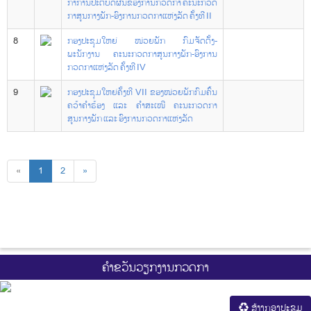
ກາການປະຕິບັດຜົນຂອງການກວດກາ ຄະນະກວດ
ກາສູນກາງພັກ-ອົງການກວດກາແຫ່ງລັດ ຄັ້ງທີ II
8
ກອງປະຊຸມໃຫຍ່ ໜ່ວຍພັກ ກົມຈັດຕັ້ງ-
ພະນັກງານ ຄະນະກວດກາສູນກາງພັກ-ອົງການ
ກວດກາແຫ່ງລັດ ຄັ້ງທີ IV
9
ກອງປະຊຸມໃຫຍ່ຄັ້ງທີ VII ຂອງໜ່ວຍພັກກົມຄົ້ນ
ຄວ້າຄຳຮ້ອງ ແລະ ຄຳສະເໜີ ຄະນະກວດກາ
ສູນກາງພັກ ແລະ ອົງການກວດກາແຫ່ງລັດ
«
1
2
»
ຄຳຂວັນວຽກງານກວດກາ
ສ້າງກອງປະຊູມ