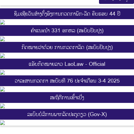
ຊົມເຊີຍວັນສ້າງຕັ້ງອົງການກວດກາພັກ-ລັດ ຄົບຮອບ 44 ປີ
ຄຳແນະນຳ 331 ອກຫລ (ສະບັບປັບປຸງ)
ກົດໝາຍວ່າດ້ວຍ ການກວດກາລັດ (ສະບັບປັບປຸງ)
ແອັບກົດໝາຍລາວ LaoLaw - Official
ວາລະສານກວດກາ ສະບັບທີ 76 ປະຈຳເດືອນ 3-4 2025
ສະ​ຖິ​ຕີການ​ເຂົ້າ​ເບີ່ງ
ລະບົບບໍລິການພາກລັດປະຕູດຽວ (Gov-X)