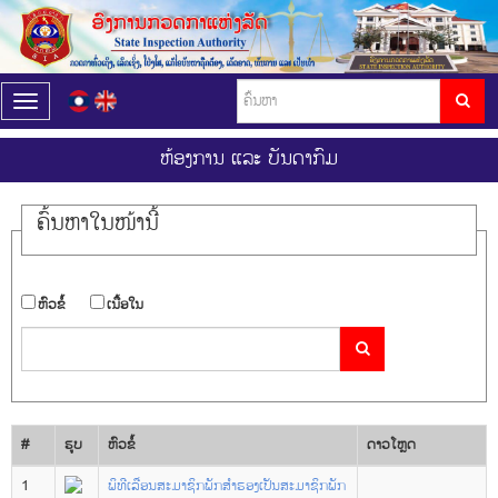
T
o
g
ຫ້ອງການ ແລະ ບັນດາກົມ
g
l
e
ຄົ້ນ​ຫາ​ໃນ​ໜ້ານີ້
n
a
v
i
​ຫົວ​ຂໍ້
​ເນື້ອ​ໃນ
g
a
t
i
o
n
#
ຮູບ
​ຫົວ​ຂໍ້
ດາວ​ໂຫຼດ
1
ພິທີເລື່ອນສະມາຊິກພັກສໍາຮອງເປັນສະມາຊິກພັກ