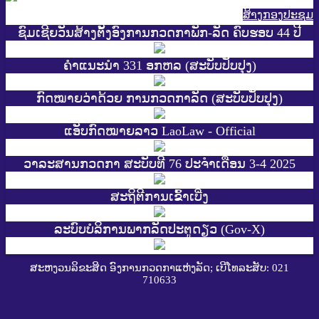
ສ້າງກອງປະຊູມ
ຊົມເຊີຍວັນສ້າງຕັ້ງອົງການກວດກາພັກ-ລັດ ຄົບຮອບ 44 ປີ
ຄຳແນະນຳ 331 ອກຫລ (ສະບັບປັບປຸງ)
ກົດໝາຍວ່າດ້ວຍ ການກວດກາລັດ (ສະບັບປັບປຸງ)
ແອັບກົດໝາຍລາວ LaoLaw - Official
ວາລະສານກວດກາ ສະບັບທີ 76 ປະຈຳເດືອນ 3-4 2025
ສະ​ຖິ​ຕີການ​ເຂົ້າ​ເບີ່ງ
ລະບົບບໍລິການພາກລັດປະຕູດຽວ (Gov-X)
ສະຫງວນລິຂະສິດ ອົງການກວດກາແຫ່ງລັດ; ເບີໂທລະສັບ: 021
710633