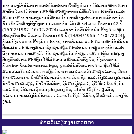
ການແຂ່ງຂັນກິລາບານເຕະມິດຕະພາບໃນຄັ້ງນີ້ ແມ່ນມີຄວາມໝາຍຄວາມ
ສຳຄັນ ໂດຍໄດ້ຮັບການສະໜັບສະໜູນຈາກບໍລິສັດໂຊກມະຫາຊັບ ແລະ
ສວນອາຫານທ່າແຕງຟາມຣີສອດ ໃນການສ້າງຂະບວນການເພື່ອຂໍ່ານັບ
ຊົມເຊີຍວັນສ້າງຕັ້້ງອົງການກວດກາພັກ-ລັດ ສ.ປປ ລາວ ຄົບຮອບ 42 ປີ
(16/02/1982–16/02/2024) ແລະ ຂໍ່ານັບຮັບຕ້ອນວັນສ້າງຊາວໜຸ່ມ
ປະຊາຊົນປະຕິວັດລາວ ຄົບຮອບ 69 ປີ (14/04/1955–14/04/2024),
ພ້ອມທັງເປັນການສ້າງມິດຕະພາບ, ການຮ່ວມມື ແລະ ຄວາມສາມັກຄີເປັນ
ປຶກແຜ່ນ ລະຫວ່າງສະມາຊິກຊາວໜຸ່ມຄະນະກວດກາສູນກາງພັກ ແລະ
ອົງການກວດກາແຫ່ງລັດ ກັບ ຊາວໜຸ່ມກົມຕໍາຫຼວດເສດຖະກິດ ກະຊວງ
ປ້ອງກັນຄວາມສະຫງົບ ໃຫ້ມີຄວາມແໜ້ນແຟ້ນຍິ່ງຂຶ້ນ, ທັງເປັນການ
ພັດທະນາຊັບພະຍາກອນມະນຸດ, ປຸກລະດົມຂົນຂວາຍຊາວໜຸ່ມໃຫ້ມີ
ສ່ວນຮ່ວມໃນຂະບວນການຫຼີ້ນກິລາບານເຕະເພື່ອຮັກສາສຸຂະພາບ, ຜ່ອນ
ຄາຍສະພາບຈິດໃຈໃຫ້ມີຄວາມເບີກບານມ່ວນຊື່ນ ແລະ ຍັງສະແດງຄວາມມີ
ນໍ້າໃຈເສຍສະຫຼະ, ນໍ້າໃຈນັກກິລາ, ຮູ້ເສຍ ຮູ້ຊະນະ, ຮູ້ໃຫ້ອະໄພເຊິ່ງກັນ
ແລະ ກັນ, ມີຄວາມຖືກຕ້ອງປອງດອງກັນ, ເປັນຈິດໜຶ່ງໃຈດຽວກັນ,
ຂະບວນການແຂ່ງຂັນກິລາມິດຕະພາບໃນຄັ້ງນີ້ ໄດ້ບັນລຸຜົນສຳເລັດຢ່າງຈົບ
ງາມ.
ຄຳຂວັນວຽກງານກວດກາ