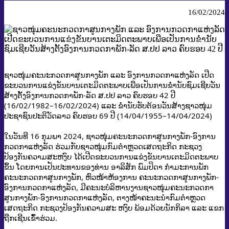
16/02/2024
ຊາວໜຸ່ມຄະນະກວດກາສູນກາງພັກ ແລະ ອົງການກວດກາແຫ່ງລັດ ເປີດ
ຂະບວນການແຂ່ງຂັນບານເຕະມິດຕະພາບເພືອເປັນການຂໍ່ານັບຊົມເຊີຍວັນ
ສ້າງຕັ້ງອົງການກວດກາພັກ-ລັດ ສ.ປປ ລາວ ຄົບຮອບ 42 ປີ
(16/02/1982–16/02/2024) ແລະ ຂໍ່ານັບຮັບຕ້ອນວັນສ້າງຊາວໜຸ່ມ
ປະຊາຊົນປະຕິວັດລາວ ຄົບຮອບ 69 ປີ (14/04/1955–14/04/2024)
ໃນວັນທີ 16 ກຸມພາ 2024, ຊາວໜຸ່ມຄະນະກວດກາສູນກາງພັກ-ອົງການ
ກວດກາແຫ່ງລັດ ຮ່ວມກັບຊາວໜຸ່ມກົມຕໍາຫຼວດເສດຖະກິດ ກະຊວງ
ປ້ອງກັນຄວາມສະຫງົບ ໄດ້ເປີດຂະບວນການແຂ່ງຂັນບານເຕະມິດຕະພາບ
ຂຶ້ນ ໂດຍການເປັນປະທານຂອງທ່ານ ອາລິສັກ ພົມປິດາ
ກໍາມະການພັກ
ຄະນະກວດກາສູນກາງພັກ, ຫົວໜ້າຫ້ອງການ ຄະນະກວດກາສູນກາງພັກ-
ອົງການກວດກາແຫ່ງລັດ, ມີຄະນະບໍລິຫານງານຊາວໜຸ່ມຄະນະກວດກາ
ສູນກາງພັກ-ອົງການກວດກາແຫ່ງລັດ, ຕາງໜ້າຄະນະນໍາກົມຕໍາຫຼວດ
ເສດຖະກິດ ກະຊວງປ້ອງກັນຄວາມສະ ຫງົບ ພ້ອມດ້ວຍນັກກິລາ ແລະ ແຂກ
ຖືກເຊີນເຂົ້່າຮ່ວມ.