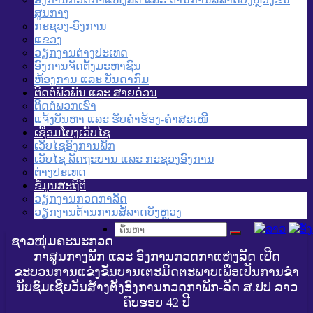
ສູນກາງ
ກະຊວງ-ອົງການ
ແຂວງ
ວຽກງານຕ່າງປະເທດ
ອົງການຈັດຕັ້ງມະຫາຊົນ
ຫ້ອງການ ແລະ ບັນດາກົມ
ຕິດຕໍ່ພົວພັນ ແລະ ສາຍດ່ວນ
ຕິດຕໍ່ພວກເຮົາ
ແຈ້ງບັນຫາ ແລະ ຮັບຄໍາຮ້ອງ-ຄໍາສະເໜີ
ເຊື່ອມໂຍງເວັບໄຊ
ເວັບໄຊອົງການພັກ
ເວັບໄຊ ລັດຖະບານ ແລະ ກະຊວງອົງການ
ຕ່າງປະເທດ
ຂໍ້ມູນສະຖິຕິ
ວຽກງານກວດກາລັດ
ວຽກງານຕ້ານການສໍ້ລາດບັງຫຼວງ
ຊາວໜຸ່ມຄະນະກວດ
ກາສູນກາງພັກ ແລະ ອົງການກວດກາແຫ່ງລັດ ເປີດ
ຂະບວນການແຂ່ງຂັນບານເຕະມິດຕະພາບເພືອເປັນການຂໍ່າ
ນັບຊົມເຊີຍວັນສ້າງຕັ້ງອົງການກວດກາພັກ-ລັດ ສ.ປປ ລາວ
ຄົບຮອບ 42 ປີ