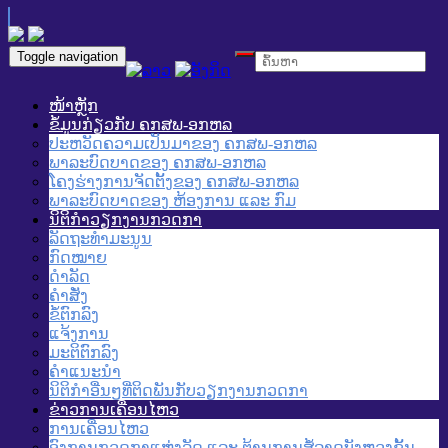
Toggle navigation
ໜ້າຫຼັກ
ຂໍ້ມູນກ່ຽວກັບ ຄກສພ-ອກຫລ
ປະຫວັດຄວາມເປັນມາຂອງ ຄກສພ-ອກຫລ
ພາລະບົດບາດຂອງ ຄກສພ-ອກຫລ
ໂຄງຮ່າງການຈັດຕັ້ງຂອງ ຄກສພ-ອກຫລ
ພາລະບົດບາດຂອງ ຫ້ອງການ ແລະ ກົມ
ນິຕິກໍາວຽກງານກວດກາ
ລັດຖະທໍາມະນູນ
ກົດໝາຍ
ດໍາລັດ
ຄໍາສັ່ງ
ຂໍ້ຕົກລົງ
ແຈ້ງການ
ມະຕິຕົກລົງ
ຄໍາແນະນໍາ
ນິຕິກໍາອື່ນໆທີ່ຕິດພັນກັບວຽກງານກວດກາ
ຂ່າວການເຄື່ອນໄຫວ
ການເຄື່ອນໄຫວ
ອົງການກວດກາແຫ່ງລັດ ແລະ ຕ້ານການສໍ້ລາດບັງຫຼວງຂັ້ນ