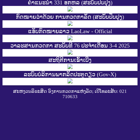
ຄຳແນະນຳ 331 ອກຫລ (ສະບັບປັບປຸງ)
ກົດໝາຍວ່າດ້ວຍ ການກວດກາລັດ (ສະບັບປັບປຸງ)
ແອັບກົດໝາຍລາວ LaoLaw - Official
ວາລະສານກວດກາ ສະບັບທີ 76 ປະຈຳເດືອນ 3-4 2025
ສະ​ຖິ​ຕີການ​ເຂົ້າ​ເບີ່ງ
ລະບົບບໍລິການພາກລັດປະຕູດຽວ (Gov-X)
ສະຫງວນລິຂະສິດ ອົງການກວດກາແຫ່ງລັດ; ເບີໂທລະສັບ: 021
710633