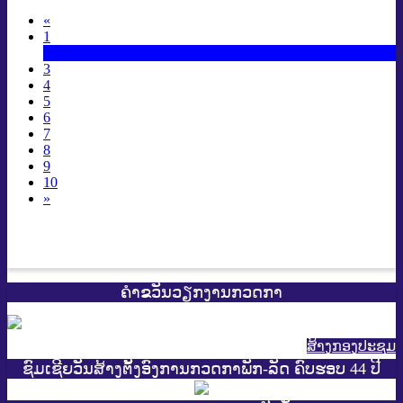
«
1
2
3
4
5
6
7
8
9
10
»
ຄຳຂວັນວຽກງານກວດກາ
ສ້າງກອງປະຊູມ
ຊົມເຊີຍວັນສ້າງຕັ້ງອົງການກວດກາພັກ-ລັດ ຄົບຮອບ 44 ປີ