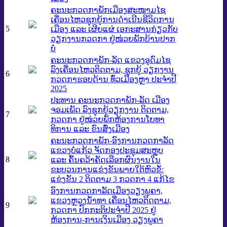
ຄະນະກວດກາພັກເມືອງສະໜາມໄຊ
ເຄື່ອນໄຫວຊຸກຍູ້ການດໍາເນີນຊີວິດການ
5
ເມືອງ ແລະ ເຜີຍແຜ່ ເອກະສານກ່ຽວກັບ
ວຽກງານກວດກາ ຢູ່ໜ່ວຍພັກບ້ານປາກ
ບໍ່
ຄະນະກວດກາພັກ-ລັດ ແຂວງອຸດົມໄຊ
ລົງເຄື່ອນໄຫວຕິດຕາມ, ຊຸກຍູ້ ວຽກງານ
6
ກວດກາຮອບດ້ານ ທົ່ວເມືອງຫຼາ ປະຈໍາປີ
2025
ປະທານ ຄະນະກວດກາພັກ-ລັດ ເມືອງ
ຈອມເພັດ ລົງຊຸກຍູ້ວຽກງານ ຕິດຕາມ,
7
ກວດກາ ຢູ່ໜ່ວຍພັກຫ້ອງການໂຍທາ
ທິການ ແລະ ຂົນສົ່ງເມືອງ
ຄະນະກວດກາພັກ-ອົງການກວດກາລັດ
ແຂວງບໍ່ແກ້ວ ຈັດກອງປະຊຸມສະຫຼຸບ
8
ແລະ ຄົ້ນຄວ້າຄັດເລືອກຜົນງານໃນ
ຂະບວນການແຂ່ງຂັນພາຍໃຕ້ຫົວຂໍ້:
ແຂ່ງຂັນ 2 ຕິດຕາມ 3 ກວດກາ 4 ແກ້ໄຂ
ອົງການກວດກາລັດເມືອງວຽງພູຄາ,
ແຂວງຫຼວງນໍ້າທາ ເຄື່ອນໄຫວຕິດຕາມ,
9
ກວດກາ ປົກກະຕິປະຈໍາປີ 2025 ຢູ່
ຫ້ອງການ-ການເງິນເມືອງ ວຽງພູຄາ