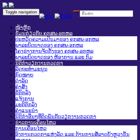
Toggle navigation
ໜ້າຫຼັກ
ຂໍ້ມູນກ່ຽວກັບ ຄກສພ-ອກຫລ
ປະຫວັດຄວາມເປັນມາຂອງ ຄກສພ-ອກຫລ
ພາລະບົດບາດຂອງ ຄກສພ-ອກຫລ
ໂຄງຮ່າງການຈັດຕັ້ງຂອງ ຄກສພ-ອກຫລ
ພາລະບົດບາດຂອງ ຫ້ອງການ ແລະ ກົມ
ນິຕິກໍາວຽກງານກວດກາ
ລັດຖະທໍາມະນູນ
ກົດໝາຍ
ດໍາລັດ
ຄໍາສັ່ງ
ຂໍ້ຕົກລົງ
ແຈ້ງການ
ມະຕິຕົກລົງ
ຄໍາແນະນໍາ
ນິຕິກໍາອື່ນໆທີ່ຕິດພັນກັບວຽກງານກວດກາ
ຂ່າວການເຄື່ອນໄຫວ
ການເຄື່ອນໄຫວ
ອົງການກວດກາແຫ່ງລັດ ແລະ ຕ້ານການສໍ້ລາດບັງຫຼວງຂັ້ນ