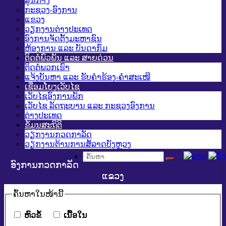
ສູນກາງ
ກະຊວງ-ອົງການ
ແຂວງ
ວຽກງານຕ່າງປະເທດ
ອົງການຈັດຕັ້ງມະຫາຊົນ
ຫ້ອງການ ແລະ ບັນດາກົມ
ຕິດຕໍ່ພົວພັນ ແລະ ສາຍດ່ວນ
ຕິດຕໍ່ພວກເຮົາ
ແຈ້ງບັນຫາ ແລະ ຮັບຄໍາຮ້ອງ-ຄໍາສະເໜີ
ເຊື່ອມໂຍງເວັບໄຊ
ເວັບໄຊອົງການພັກ
ເວັບໄຊ ລັດຖະບານ ແລະ ກະຊວງອົງການ
ຕ່າງປະເທດ
ຂໍ້ມູນສະຖິຕິ
ວຽກງານກວດກາລັດ
ວຽກງານຕ້ານການສໍ້ລາດບັງຫຼວງ
ອົງການກວດກາລັດ
ແຂວງ
ຄົ້ນ​ຫາ​ໃນ​ໜ້ານີ້
​ຫົວ​ຂໍ້
​ເນື້ອ​ໃນ