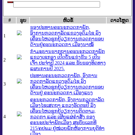
#
ຮູບ
​ຫົວ​ຂໍ້
ດາວ​ໂຫຼດ
ຮອງປະທານຄະນະກວດກາພັກ,
ອົງການກວດກາລັດແຂວງອຸດົມໄຊ ລົງ
1
ເຄື່ອນໄຫວຊຸກຍູ້ວຽກງານກວດກາຮອບ
ດ້ານຢູ່ຄະນະກວດກາ ເມືອງນາໝໍ້
ກໍາມະບານຮາກຖານຄະນະກວດກາພັກ
ແຂວງເຊກອງ ເປີດບັ້ນແຂ່ງຂັນ 5 ເປັນ
2
ເຈົ້າ ປະຈໍາປີ 2024 ແລະ ຮັບຮອງທິດທາງ
ແຜນການປີ 2025.
ປະທານຄະນະກວດກາພັກ, ອົງການ
ກວດກາລັດແຂວງອຸດົມໄຊ ລົງ
3
ເຄື່ອນໄຫວຊຸກຍູ້ວຽກງານກວດກາຮອບ
ດ້ານຢູ່ ຄະນະກວດກາ ເມືອງແບງ
ຄະນະກວດກາພັກ, ອົງການກວດກາລັດ
ເມືອງໄຊເສດຖາ ແຂວງອັດຕະປື ລົງ
ເຄື່ອນໄຫວຊຸກຍູ້ວຽກງານຕິດຕາມ,
4
ກວດກາ ແລະ ເຜີຍແຜ່ຄໍາສັ່ງ ຂອງ
ຄະນະປະຈໍາພັກເມືອງ ສະບັບເລກທີ
215/ຄປພມ ຢູ່ໜ່ວຍພັກຫ້ອງການຍຸຕິທໍາ
ເມືອງ