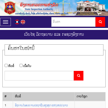
T
o
g
ເວັບໄຊ ລັດຖະບານ ແລະ ກະຊວງອົງການ
g
l
e
ຄົ້ນ​ຫາ​ໃນ​ໜ້ານີ້
n
a
v
i
​ຫົວ​ຂໍ້
​ເນື້ອ​ໃນ
g
a
t
i
o
n
#
​ຫົວ​ຂໍ້
ດາວ​ໂຫຼດ
1
ອົງການໄອຍະການປະຊາຊົນສູງສຸດ ແຫ່ງ ສປປ ລາວ