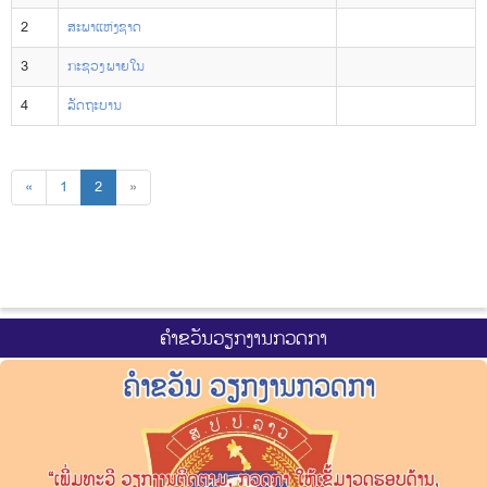
2
ສະພາແຫ່ງຊາດ
3
ກະຊວງ ພາຍໃນ
4
ລັດຖະບານ
«
1
2
»
ຄຳຂວັນວຽກງານກວດກາ