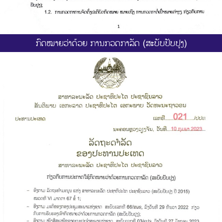
ກົດໝາຍວ່າດ້ວຍ ການກວດກາລັດ (ສະບັບປັບປຸງ)