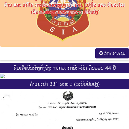
ສ້າງກອງປະຊູມ
ຊົມເຊີຍວັນສ້າງຕັ້ງອົງການກວດກາພັກ-ລັດ ຄົບຮອບ 44 ປີ
ຄຳແນະນຳ 331 ອກຫລ (ສະບັບປັບປຸງ)