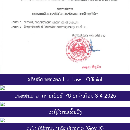
ແອັບກົດໝາຍລາວ LaoLaw - Official
ວາລະສານກວດກາ ສະບັບທີ 76 ປະຈຳເດືອນ 3-4 2025
ສະ​ຖິ​ຕີການ​ເຂົ້າ​ເບີ່ງ
ລະບົບບໍລິການພາກລັດປະຕູດຽວ (Gov-X)