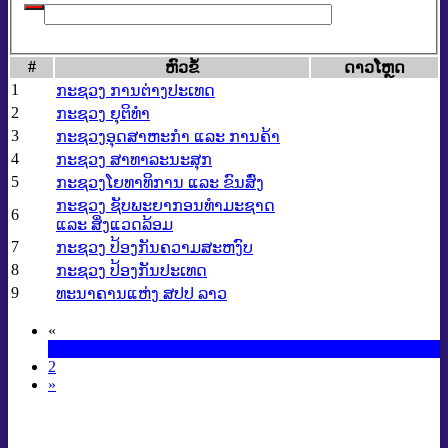
#
​ຫົວ​ຂໍ້
ດາວ​ໂຫຼດ
1
ກະຊວງ ການຕ່າງປະເທດ
2
ກະຊວງ ຍຸຕິທຳ
3
ກະຊວງອຸດສາຫະກຳ ແລະ ການຄ້າ
4
ກະຊວງ ສາທາລະນະສຸກ
5
ກະຊວງໂຍທາທິການ ແລະ ຂົນສົ່ງ
ກະຊວງ ຊັບພະຍາກອນທຳມະຊາດ
6
ແລະ ສິ່ງແວດລ້ອມ
7
ກະຊວງ ປ້ອງກັນຄວາມສະຫງົບ
8
ກະຊວງ ປ້ອງກັນປະເທດ
9
ທະນາຄານແຫ່ງ ສປປ ລາວ
«
1
2
»