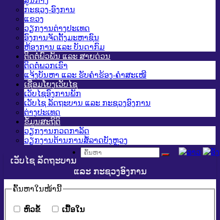
ສູນກາງ
ກະຊວງ-ອົງການ
ແຂວງ
ວຽກງານຕ່າງປະເທດ
ອົງການຈັດຕັ້ງມະຫາຊົນ
ຫ້ອງການ ແລະ ບັນດາກົມ
ຕິດຕໍ່ພົວພັນ ແລະ ສາຍດ່ວນ
ຕິດຕໍ່ພວກເຮົາ
ແຈ້ງບັນຫາ ແລະ ຮັບຄໍາຮ້ອງ-ຄໍາສະເໜີ
ເຊື່ອມໂຍງເວັບໄຊ
ເວັບໄຊອົງການພັກ
ເວັບໄຊ ລັດຖະບານ ແລະ ກະຊວງອົງການ
ຕ່າງປະເທດ
ຂໍ້ມູນສະຖິຕິ
ວຽກງານກວດກາລັດ
ວຽກງານຕ້ານການສໍ້ລາດບັງຫຼວງ
ເວັບໄຊ ລັດຖະບານ
ແລະ ກະຊວງອົງການ
ຄົ້ນ​ຫາ​ໃນ​ໜ້ານີ້
​ຫົວ​ຂໍ້
​ເນື້ອ​ໃນ