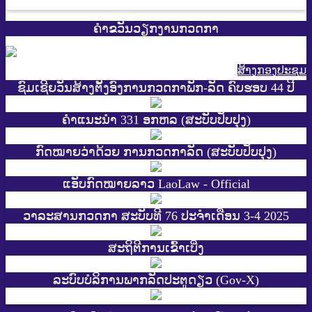
ຄຳຂວັນວຽກງານກວດກາ
ສ້າງກອງປະຊູມ
ຊົມເຊີຍວັນສ້າງຕັ້ງອົງການກວດກາພັກ-ລັດ ຄົບຮອບ 44 ປີ
ຄຳແນະນຳ 331 ອກຫລ (ສະບັບປັບປຸງ)
ກົດໝາຍວ່າດ້ວຍ ການກວດກາລັດ (ສະບັບປັບປຸງ)
ແອັບກົດໝາຍລາວ LaoLaw - Official
ວາລະສານກວດກາ ສະບັບທີ 76 ປະຈຳເດືອນ 3-4 2025
ສະ​ຖິ​ຕີການ​ເຂົ້າ​ເບີ່ງ
ລະບົບບໍລິການພາກລັດປະຕູດຽວ (Gov-X)