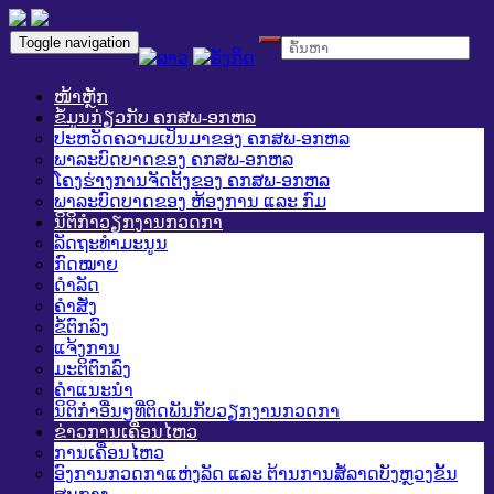
Toggle navigation
ໜ້າຫຼັກ
ຂໍ້ມູນກ່ຽວກັບ ຄກສພ-ອກຫລ
ປະຫວັດຄວາມເປັນມາຂອງ ຄກສພ-ອກຫລ
ພາລະບົດບາດຂອງ ຄກສພ-ອກຫລ
ໂຄງຮ່າງການຈັດຕັ້ງຂອງ ຄກສພ-ອກຫລ
ພາລະບົດບາດຂອງ ຫ້ອງການ ແລະ ກົມ
ນິຕິກໍາວຽກງານກວດກາ
ລັດຖະທໍາມະນູນ
ກົດໝາຍ
ດໍາລັດ
ຄໍາສັ່ງ
ຂໍ້ຕົກລົງ
ແຈ້ງການ
ມະຕິຕົກລົງ
ຄໍາແນະນໍາ
ນິຕິກໍາອື່ນໆທີ່ຕິດພັນກັບວຽກງານກວດກາ
ຂ່າວການເຄື່ອນໄຫວ
ການເຄື່ອນໄຫວ
ອົງການກວດກາແຫ່ງລັດ ແລະ ຕ້ານການສໍ້ລາດບັງຫຼວງຂັ້ນ