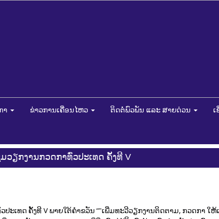
ດກາ
ຂ່າວການເຄື່ອນໄຫວ
ຕິດຕໍ່ພົວພັນ ແລະ ສາຍດ່ວນ
ເ
ມວຽກງານກວດກາທົ່ວປະເທດ ຄັ້ງທີ V
ວປະເທດ ຄັ້ງທີ V ພາຍໃຕ້ຄໍາຂວັນ “"ເພີ່ມທະວີວຽກງານຕິດຕາມ, ກວດກາ ໃຫ້