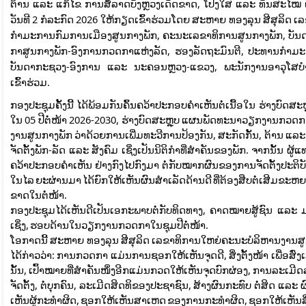
ຕ້ານ ແລະ ແກ້ໄຂ ການສໍ້ລາດບັງຫຼວງເດັດຂາດ, ໂປ່ງໃສ ແລະ ທັນສະໄໝ 
ວັນທີ 2 ກໍລະກົດ 2026 ໃຫ້ກຽດເຂົ້າຮ່ວມໂດຍ ສະຫາຍ ທອງລຸນ ສີສຸລິ
ກໍາມະການກົມການເມືອງສູນກາງພັກ, ຄະນະເລຂາທິການສູນກາງພັກ, 
ກາສູນກາງພັກ-ອົງການກວດກາແຫ່ງລັດ, ຮອງລັດຖະມົນຕີ, ປະທານກ
ບັນດາກະຊວງ-ອົງການ ແລະ ນະຄອນຫຼວງ-ແຂວງ, ພະນັກງານອາວຸໂສບ
ເຂົ້າຮ່ວມ.
ກອງປະຊຸມຄັ້ງນີ້ ໄດ້ພ້ອມກັນຄົ້ນຄວ້າປະກອບຄໍາເຫັນຕໍ່ເນື້ອໃນ ຮ່າ
ໃນ 05 ປີຕໍ່ໜ້າ 2026-2030, ຮ່າງບົດສະຫຼຸບ ແຜນພັດທະນາວຽກງານກວ
ງານສູນກາງພັກ ວ່າດ້ວຍການເພີ່ມທະວີການປ້ອງກັນ, ສະກັດກັ້ນ, ຕ້ານ ແລ
ຈັດຕັ້ງພັກ-ລັດ ແລະ ສັງຄົມ ເຊິ່ງເປັນນິຕິກໍາທີ່ສໍາຄັນຂອງພັກ. ຈາກນ
ຄວ້າປະກອບຄໍາເຫັນ ຢ່າງກົງໄປກົງມາ ຕໍ່ກັບໝາກຜົນຂອງການຈັດຕັ້ງປະຕ
ໃນໄລ ຍະຜ່ານມາ ໄດ້ຍົກໃຫ້ເຫັນຜົນສຳເລັດດ້ານດີ ທີ່ຕ້ອງສືບຕໍ່ເສີມຂະຫຍາ
ຂາດໃນຕໍ່ໜ້າ.
ກອງປະຊຸມໄດ້ເຫັນດີເປັນເອກະພາບຕໍ່ກັບທິດທາງ, ຄາດໝາຍສູ້ຊົນ ແລະ 
ເຊິ່ງ, ຮອບດ້ານໃນວຽກງານກວດກາໃນຊຸມປີຕໍ່ໜ້າ.
ໂອກາດນີ້ ສະຫາຍ ທອງລຸນ ສີສຸລິດ ເລຂາທິການໃຫຍ່ຄະນະບໍລິຫານງານສ
ໄດ້ກ່າວວ່າ: ການກວດກາ ແມ່ນການຊອກໃຫ້ເຫັນຈຸດດີ, ສິ່ງຕັ້ງໜ້າ ເພື່ອ
ນັ້ນ, ເປົ້າໝາຍທີ່ສຳຄັນໜຶ່ງອີກແມ່ນກວດໃຫ້ເຫັນຈຸດບົກຜ່ອງ, ການລະເມີ
ຈັດຕັ້ງ, ຕໍ່ບຸກຄົນ, ລະເມີດສິດທິຂອງປະຊາຊົນ, ສ້າງຜົນກະທົບ ຕໍ່ສິດ
ເຫັນຜູ້ກະທຳຜິດ, ຊອກໃຫ້ເຫັນສາເຫດ ຂອງການກະທຳຜິດ, ຊອກໃຫ້ເຫັນສິ