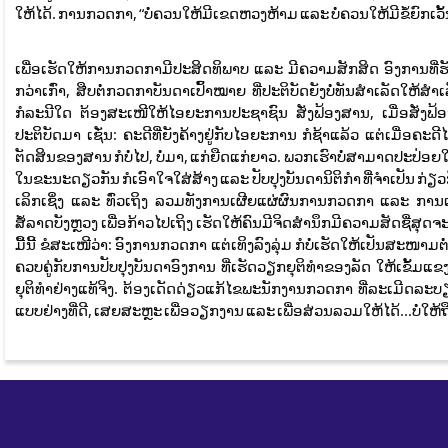
ໃຫ້ໄດ້. ການກວດກາ, “ບໍ່ຄວນໃຫ້ມີເຂດຫວງຫ້າມ ແລະ ບໍ່ຄວນໃຫ້ມີຂໍ້ຍົກເວັ້
ເພື່ອເຮັດໃຫ້ການກວດກາມີປະສິດທິພາບ ແລະ ມີຄວາມສັກສິດ ອົງການທີ່ຮັ
ກວ່າເກົ່າ, ສືບຕໍ່ກວດກາບັນດາເປົ້າໝາຍ ທີ່ປະຕິບັດຍັງບໍ່ທັນສຳເລັດໃຫ
ກໍລະນີໃດ ຕ້ອງສະເໜີໃຫ້ໄອຍະການປະຊາຊົນ ສັ່ງຟ້ອງສານ, ເມື່ອສັ່ງຟ້ອ
ປະຕິບັດມາ ເຊັ່ນ: ຄະດີທີ່ຍັງຄ້າງຢູ່ກັບໄອຍະການ ກໍຊ້າແລ້ວ ແຕ່ເມື່ອຄະດ
ຕັດສິນຂອງສານ ກໍບໍ່ໄປ, ບໍ່ມາ, ແກ່ຍືດແກ່ຍາວ. ພວກເຮົາບໍ່ສາມາດປະປ່ອຍໃຫ
ໃນຂະນະດຽວກັນ ກໍເອົາໃຈໃສ່ສ້າງ ແລະ ປັບປຸງບັນດານິຕິກໍາ ທີ່ຈໍາເປັນ ກ່
ເລິກເຊິ່ງ ແລະ ທົ່ວເຖິງ ລວມທັງການເຜີຍແຜ່ຜົນການກວດກາ ແລະ ການແ
ສໍ້ລາດບັງຫຼວງ ເພື່ອກ້າວໄປເຖິງ ເຮັດໃຫ້ຄົນມີຈິດສຳນຶກມີຄວາມສັດຊື່ສຸດຈະລິ
ມື້ນີ້ ຂໍສະເໜີວ່າ: ອົງການກວດກາ ແຕ່ເທິງລົງລຸ່ມ ກໍບໍ່ເຮັດໃຫ້ເປັນສະໜາ
ຄວບຄູ່ກັບການປັບປຸງບັນດາອົງການ ທີ່ເຮັດວຽກຍຸຕິທຳຂອງລັດ ໃຫ້ເຂັ້ມແ
ຍຸຕິທຳຢ່າງແທ້ຈິງ. ຕ້ອງເດັດດ່ຽວແກ້ໄຂພະນັກງານກວດກາ ທີ່ລະເມີດລະບຽບວ
ແບບຢ່າງທີ່ດີ, ເສຍສະຫຼະ ເພື່ອວຽກງານ ແລະ ເພື່ອສ່ວນລວມໃຫ້ໄດ້...ບໍ່ໃຫ້