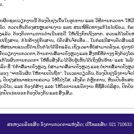
ນ.
ບຜິດຊອບວຽກງານນີ້ ຕ້ອງປັບປຸງເນື້ອໃນຮູບການ ແລະ ວິທີການກວດກາ ໃຫ້ມີປ
້ສໍາເລັດ. ກວດເຫັນຕ້ອງສະຫຼຸບລາຍງານ ແລະ ສະເໜີທິດທາງແກ້ໄຂໄປພ້ອມ, ກໍລະ
ງແລ້ວ ຕ້ອງຕິດຕາມການດຳເນີນຄະດີ ໃຫ້ເຖິງກົກເຖິງຮາກ. ຄວນແກ້ໄຂບັນຫາທ
ີໄປເຖິງສານ, ກໍໄປຄ້າງຢູ່ກັບສານ, ບໍ່ຕັດສິນຈັກເທື່ອ... ໃນກໍລະນີສານຕັດສິນ
້ສະພາບແນວນີ້ດຳເນີນຕໍ່ໄປໄດ້ອີກແລ້ວ, ເຖິງເວລາ ທີ່ບໍ່ສາມາດລັງເລ, ຢຸດໆຢ່
ຽວກັບວຽກງານກວດກາ, ຕ້ານການສໍ້ລາດບັງຫຼວງ ແລະ ສິ່ງຫຍໍ້ທໍ້ຕ່າງໆ ທັງຕ້ອງໂ
ກ້ໄຂຜົນການກວດກາ ໃຫ້ທົ່ວສັງຄົມໄດ້ຮັບຮູ້ເຫັນໄດ້ເຖິງຜົນຮ້າຍ ແລະ ໄ
ດ ທີ່ “ບໍ່ກ້າສໍ້ລາດບັງຫຼວງ, ບໍ່ສາມາດສໍ້ລາດບັງຫຼວງ ແລະ ບໍ່ຢາກສໍ້ລາດບັງຫຼວງ
ມຕໍ່ລອງ “ຈາກອັນຜິດ ໃຫ້ກາຍເປັນຖືກ”. ໃນເວລາດຽວກັນ, ຕ້ອງປັບປຸງອົງການຈັດຕ
ຂງ, ປັບປຸງສະພາທະນາຍຄວາມ ໃຫ້ໂປ່ງໃສ, ເຄັ່ງຄັດ ຕໍ່ຫຼັກການ, ຫັນເປັນທັ
ິໄນ, ແລະ ຕ້ອງກໍ່ສ້າງ ແລະ ໃຫ້ໂອກາດພະນັກງານ ທີ່ຊື່ສັດບໍລິສຸດ, ປົກປ້ອ
ຖືກປັດເຂ່ຍອອກ ຕ້ອງປ້ອງກັນ ແລະ ສົ່ງເສີມ.
ສະຫງວນລິຂະສິດ ອົງການກວດກາແຫ່ງລັດ; ເບີໂທລະສັບ: 021 710633