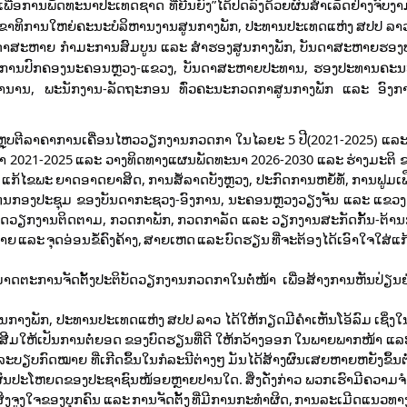
ເພື່ອການພັດທະນາປະເທດຊາດ ທີ່ຍືນຍົງ”ໄດ້ປິດລົງດ້ວຍຜົນສຳເລັດຢ່າງຈົ
ດ ເລຂາທິການໃຫຍ່ຄະນະບໍລິຫານງານສູນກາງພັກ, ປະທານປະເທດແຫ່ງ ສປປ ລາ
ບັນດາສະຫາຍ ກຳມະການສົມບູນ ແລະ ສຳຮອງສູນກາງພັກ, ບັນດາສະຫາຍຮ
ຳມະການປົກຄອງນະຄອນຫຼວງ-ແຂວງ, ບັນດາສະຫາຍປະທານ, ຮອງປະທານຄະ
ຳນານ, ພະນັກງານ-ລັດຖະກອນ ທົ່ວຄະນະກວດກາສູນກາງພັກ ແລະ ອົງກ
ງບົດສະຫຼຸບຕີລາຄາການເຄື່ອນໄຫວວຽກງານກວດກາ ໃນໄລຍະ 5 ປີ(2021-2025) 
ດກາ 2021-2025 ແລະ ວາງທິດທາງແຜນພັດທະນາ 2026-2030 ແລະ ຮ່າງມະຕິ 
ະ ແກ້ໄຂພະ ຍາດອາດຍາສິດ, ການສໍ້ລາດບັງຫຼວງ, ປະກົດການຫຍໍ້ທໍ້, ການຟູມເ
ັ້ນ ຜູ້ແທນກອງປະຊຸມ ຂອງບັນດາກະຊວງ-ອົງການ, ນະຄອນຫຼວງວຽງຈັນ ແລະ ແຂວງ 
ິບັດວຽກງານຕິດຕາມ, ກວດກາພັກ, ກວດກາລັດ ແລະ ວຽກງານສະກັດກັ້ນ-ຕ້ານກ
ຍ ແລະ ຈຸດອ່ອນຂໍ້ຄົງຄ້າງ, ສາຍເຫດ ແລະ ບົດຮຽນ ທີ່ຈະຕ້ອງໄດ້ເອົາໃຈໃສ່ແກ້ໄ
ມາດຕະການຈັດຕັ້ງປະຕິບັດວຽກງານກວດກາໃນຕໍ່ໜ້າ ເພື່ອສ້າງການຫັນປ່ຽນຢ
ູນກາງພັກ, ປະທານປະເທດແຫ່ງ ສປປ ລາວ ໄດ້ໃຫ້ກຽດມີຄຳເຫັນໂອ້ລົມ ເຊິ
ສົ່ງເສີມໃຫ້ເປັນການຕໍ່ຍອດ ຂອງບົດຮຽນທີ່ດີ ໃຫ້ກວ້າງອອກ ໃນພາຍພາກໜ້າ 
ດລະບຽບກົດໝາຍ ທີ່ເກີດຂຶ້ນໃນກໍລະນີຕ່າງໆ ມັນໄດ້ສ້າງຜົນເສຍຫາຍຫຍັງຂຶ້ນຕ
 ແລະ ຜົນປະໂຫຍດຂອງປະຊາຊົນໜ້ອຍຫຼາຍປານໃດ. ສິ່ງດັ່ງກ່າວ ພວກເຮົາມີຄວາມ
່ງຈູງໃຈຂອງບຸກຄົນ ແລະ ການຈັດຕັ້ງ ທີ່ມີການກະທຳຜິດ, ການລະເມີດແນວທ