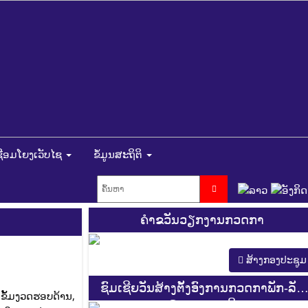
ຊື່ອມໂຍງເວັບໄຊ
ຂໍ້ມູນສະຖິຕິ
ຄຳຂວັນວຽກງານກວດກາ
ສ້າງກອງປະຊູມ
ຊົມເຊີຍວັນສ້າງຕັ້ງອົງການກວດກາພັກ-ລັດ
ເຂັ້ມງວດຮອບດ້ານ,
ຄົບຮອບ 44 ປີ