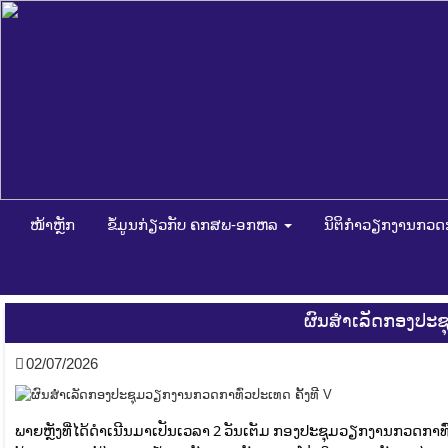
ໜ້າຫຼັກ
ຂໍ້ມູນກ່ຽວກັບ ຄກສພ-ອກຫລ
ນິຕິກໍາວຽກງານກວ
ຜົນສຳເລັດກອງປະຊຸ
02/07/2026
ພາຍຫຼັງທີ່ໄດ້ດຳເນີນມາເປັນເວລາ 2 ວັນເຕັມ ກອງປະຊຸມວຽກງານກວດກາທົ່