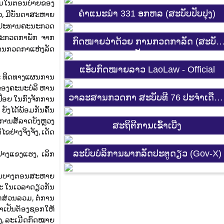
ບງາມໃນຕອນບ່າຍຂອງ
ຄຳແນະນຳ 331 ອກຫລ (ສະບັບປັບປຸງ)
ວ, ມີບັນດາສະຫາຍ
ອງປະທານຄະນະກວດ
ນະກວດກາພັກ ຈາກ
ກົດໝາຍວ່າດ້ວຍ ການກວດກາລັດ (ສະບັບ
ານກວດກາແຫ່ງລັດ
ປັບປຸງ)
ແອັບກົດໝາຍລາວ LaoLaw - Official
ແລະ ທິດທາງແຜນການ
ຂອງຄະນະບໍລິ ຫານ
ວາລະສານກວດກາ ສະບັບທີ 76 ປະຈຳເດືອ
ຟືອຍ ໃນກົງຈັກການ
ຍັງໄດ້ພ້ອມກັນຄົ້ນ
3-4 2025
ານສໍ້ລາດບັງຫຼວງ 
ສະ​ຖິ​ຕີການ​ເຂົ້າ​ເບີ່ງ
ຂຢ່າງຈິງຈັງ, ເດັດ
່າງແຂງແຮງ, ເລິກ
ລະບົບບໍລິການພາກລັດປະຕູດຽວ (Gov-X)
່ງໃນບາງຕອນສະຫາຍ
ແລະ ໃນເວລາດຽວກັນ
ໍ່ສ່ວນລວມ, ຕໍ່ການ
ຈຳເປັນຕ້ອງຊອກໃຫ້
າງ, ລະເມີດກົດໝາຍ