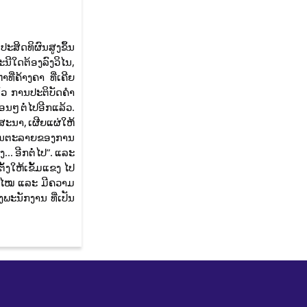
ະສິດທິຜົນສູງຂຶ້ນ
ນີໃດຕ້ອງລົງວິໄນ,
ີ່ຄ້າງຄາ ທີ່ເຄີຍ
ແລ້ວ ການປະຕິບັດຄຳ
ອນໆ ຕໍ່ໄປອີກແລ້ວ.
ຄສະນາ, ເຜີຍແຜ່ໃຫ້
ພອັນຕະລາຍຂອງການ
... ອີກຕໍ່ໄປ”. ແລະ
ັ້ງໃຫ້ເຂັ້ມແຂງ ໄປ
ນສະໄໝ ແລະ ມີຄວາມ
ງພະນັກງານ ທີ່ເປັນ