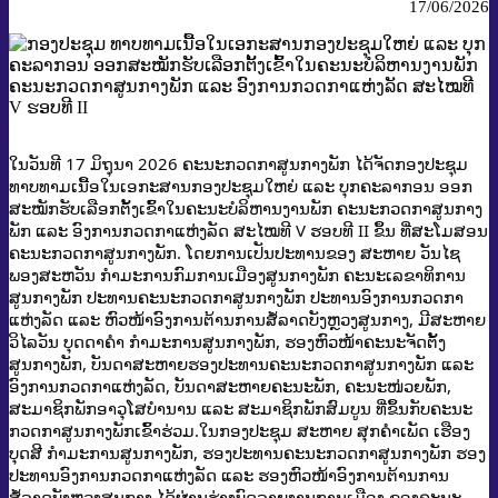
17/06/2026
ໃນວັນທີ 17 ມິຖຸນາ 2026 ຄະນະກວດກາສູນກາງພັກ ໄດ້ຈັດກອງປະຊຸມ
ທາບທາມເນື້ອໃນເອກະສານກອງປະຊຸມໃຫຍ່ ແລະ ບຸກຄະລາກອນ ອອກ
ສະໝັກຮັບເລືອກຕັ້ງເຂົ້າໃນຄະນະບໍລິຫານງານພັກ ຄະນະກວດກາສູນກາງ
ພັກ ແລະ ອົງການກວດກາແຫ່ງລັດ ສະໄໝທີ V ຮອບທີ II ຂຶ້ນ ທີ່ສະໂມສອນ
ຄະນະກວດກາສູນກາງພັກ. ໂດຍການເປັນປະທານຂອງ ສະຫາຍ ວັນໄຊ
ພອງສະຫວັນ ກຳມະການກົມການເມືອງສູນກາງພັກ ຄະນະເລຂາທິການ
ສູນກາງພັກ ປະທານຄະນະກວດກາສູນກາງພັກ ປະທານອົງການກວດກາ
ແຫ່ງລັດ ແລະ ຫົວໜ້າອົງການຕ້ານການສໍ້ລາດບັງຫຼວງສູນກາງ, ມີສະຫາຍ
ວິໄລວັນ ບຸດດາຄຳ ກຳມະການສູນກາງພັກ,​ ຮອງຫົວໜ້າຄະນະຈັດຕັ້ງ
ສູນກາງພັກ, ບັນດາສະຫາຍຮອງປະທານຄະນະກວດກາສູນກາງພັກ ແລະ
ອົງການກວດກາແຫ່ງລັດ, ບັນດາສະຫາຍຄະນະພັກ, ຄະນະໜ່ວຍພັກ,
ສະມາຊິກພັກອາວຸໂສບຳນານ ແລະ ສະມາຊິກພັກສົມບູນ ທີ່ຂຶ້ນກັບຄະນະ
ກວດກາສູນກາງພັກເຂົ້າຮ່ວມ.
ໃນກອງປະຊຸມ ສະຫາຍ ສຸກຄຳເພັດ ເຮືອງ
ບຸດສີ ກຳມະການສູນກາງພັກ, ຮອງປະທານຄະນະກວດກາສູນກາງພັກ ຮອງ
ປະທານອົງການກວດກາແຫ່ງລັດ ແລະ ຮອງຫົວໜ້າອົງການຕ້ານການ
ສໍ້ລາດບັງຫຼວງສູນກາງ ໄດ້ຜ່ານຮ່າງບົດລາຍງານການເມືອງ ຂອງຄະນະ