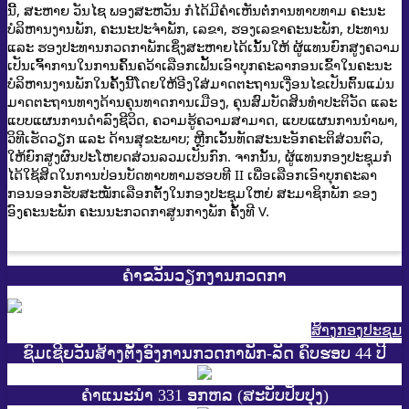
ນີ້, ສະຫາຍ ວັນໄຊ ພອງສະຫວັນ ກໍໄດ້ມີຄຳເຫັນຕໍ່ການທາບທາມ ຄະນະ
ບໍລິຫານງານພັກ, ຄະນະປະຈຳພັກ, ເລຂາ, ຮອງເລຂາຄະນະພັກ, ປະທານ
ແລະ ຮອງປະທານກວດກາພັກເຊິ່ງສະຫາຍໄດ້ເນັ້ນໃຫ້ ຜູ້ແທນຍົກສູງຄວາມ
ເປັນເຈົ້າການໃນການຄົ້ນຄວ້າເລືອກເຟັ້ນເອົາບຸກຄະລາກອນເຂົ້າໃນຄະນະ
ບໍລິຫານງານພັກໃນຄັ້ງນີ້ໂດຍໃຫ້ອີງໃສ່ມາດຕະຖານເງື່ອນໄຂເປັນຕົ້ນແມ່ນ
ມາດຕະຖານທາງດ້ານຄຸນທາດການເມືອງ, ຄຸນສົມບັດສິນທຳປະຕິວັດ ແລະ
ແບບແຜນການດຳລົງຊີວິດ, ຄວາມຮູ້ຄວາມສາມາດ, ແບບແຜນການນຳພາ,
ວິທີເຮັດວຽກ ແລະ ດ້ານສຸຂະພາບ;​ ຫຼີກເວັ້ນທັດສະນະອັກຄະຕິສ່ວນຕົວ,
ໃຫ້ຍົກສູງຜົນປະໂຫຍດສ່ວນລວມເປັນກົກ. ຈາກນັ້ນ, ຜູ້ແທນກອງປະຊຸມກໍ
ໄດ້ໃຊ້ສິດໃນການປ່ອນບັດທາບທາມຮອບທີ II ເພື່ອເລືອກເອົາບຸກຄະລາ
ກອນອອກຮັບສະໝັກເລືອກຕັ້ງໃນກອງປະຊຸມໃຫຍ່ ສະມາຊິກພັກ ຂອງ
ອົງຄະນະພັກ ຄະນນະກວດກາສູນກາງພັກ ຄັ້ງທີ V.
ຄຳຂວັນວຽກງານກວດກາ
ສ້າງກອງປະຊູມ
ຊົມເຊີຍວັນສ້າງຕັ້ງອົງການກວດກາພັກ-ລັດ ຄົບຮອບ 44 ປີ
ຄຳແນະນຳ 331 ອກຫລ (ສະບັບປັບປຸງ)