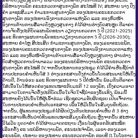
ບໍລິຫານງານພັກ ຄະນະກວດກາສູນກາງພັກ ສະໄໝທີ IV; ສະຫາຍ ນາງ ປິ່ງ
ຄຳ ລາຊະສີມມາ ກຳມະການສູນກາງພັກ ຮອງປະທານຄະນະກວດກາ
ສູນກາງພັກ ຮອງປະທານອົງການກວດກາແຫ່ງລັດ ແລະ ຮອງຫົວໜ້າ
ອົງການຕ້ານການສໍ້ລາດບັງຫຼວງສູນກາງ ກໍໄດ້ຜ່ານຮ່າງບົດສະຫຼຸບ ຕີລາຄາ
ການຈັດຕັ້ງປະຕິບັດແຜນພັດທະນາ ວຽກງານກວດກາ 5 ປີ (2021-2025)
ແລະ ທິດທາງແຜນການພັດທະນາວຽກງານກວດກາ 5 ປີ (2026-2030);
ສະຫາຍ ຄຳໄຫຼ ສີປະເສີດ ກຳມະການສູນກາງພັກ, ຮອງເລຂາຄະນະພັກ,
ຮອງປະທານຄະນະກວດກາສູນກາງພັກ ຮອງປະທານອົງການກວດກາແຫ່ງ
ລັດ ແລະ ຮອງຫົວໜ້າອົງການຕ້ານການສໍ້ລາດບັງຫຼວງສູນກາງ ຜ່ານຮ່າງ
ບົດສຳຫຼວດການນຳພາລວມ ຂອງຄະນະບໍລິຫານງານພັກ ຄະນະກວດກາ
ສູນກາງພັກ ສະໄໝທີ IV.
ຈາກນັ້ນປະທານກອງປະຊຸມ ກໍໄດ້ມີຄຳເຫັນຊີ້ນຳຕໍ່
ການປະກອບຄຳເຫັນໃສ່ 3 ຮ່າງເອກະສານດັ່ງກ່າວນັ້ນໂດຍສະເພາະໃຫ້ເບິ່ງ
ດ້ານດີ, ດ້ານອ່ອນ ແລະ ທິດທາງແຜນການ 5 ປີຕໍ່ໜ້ານັ້ນ ພ້ອມກັນຕີລາຄາ
ໃສ່ເນື້ອໃນໃຫ້ສອດຄ່ອງແທດເໝາະກັບມະຕິ 12 ຂອງພັກ, ເບິ່ງຄວາມອາດ
ສາມາດໃນການຈັດຕັ້ງປະຕິບັດເນື້ອໃນຈິດໃຈຊີ້ນຳຂອງຂັ້ນເທິງ, ພ້ອມນີ້
ສະຫາຍຍັງໄດ້ເນັ້ນໃຫ້ຜູ້ເຂົ້າຮ່ວມ ເຊີດຊູຄວາມຮັບຜິດຊອບ ເປັນເຈົ້າການ
ໃນການປະກອບຄຳເຫັນຕໍ່ເອກະສານ ເພື່ອໃຫ້ມີເນື້ອໃນສົມບູນຄົບຖ້ວນ.
ຈາກນັ້ນ, ຜູ້ແທນກອງປະຊຸມກໍໄດ້ຜັດປ່ຽນກັນປະກອບຄຳເຫັນ ຕໍ່ 3 ຮ່າງ
ເອກະສານທີ່ເຫັນວ່າບໍ່ທັນແທດເໝາະສົມບູນຄົບຖ້ວນ.
ຫຼັງຈາກນັ້ນ ສະຫາຍ
ວິໄລວັນ ບຸດດາຄຳ ກໍໄດ້ຜ່ານມາດຕະຖານ ເງື່ອນໄຂຜູ້ອອກຮັບສະໝັກ
ເລືອກຕັ້ງ ຄະ ນະບໍລິຫານງານພັກ, ​ຄະນະປະຈຳພັກ, ເລຂາ-ຮອງເລຂາ
ຄະນະພັກ, ປະທານ-ຮອງປະທານ ຄະນະກວດກາພັກ ຮອບທີ II.
ໃນໂອກາດ