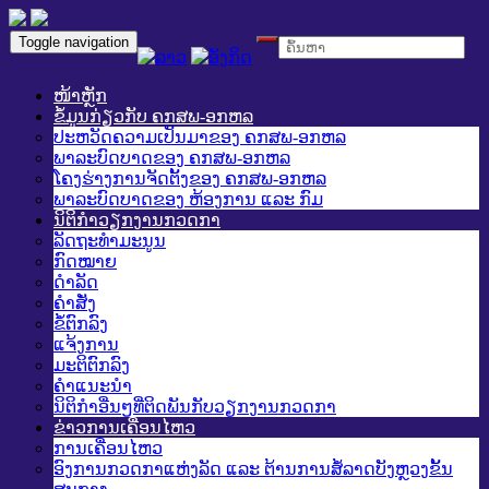
Toggle navigation
ໜ້າຫຼັກ
ຂໍ້ມູນກ່ຽວກັບ ຄກສພ-ອກຫລ
ປະຫວັດຄວາມເປັນມາຂອງ ຄກສພ-ອກຫລ
ພາລະບົດບາດຂອງ ຄກສພ-ອກຫລ
ໂຄງຮ່າງການຈັດຕັ້ງຂອງ ຄກສພ-ອກຫລ
ພາລະບົດບາດຂອງ ຫ້ອງການ ແລະ ກົມ
ນິຕິກໍາວຽກງານກວດກາ
ລັດຖະທໍາມະນູນ
ກົດໝາຍ
ດໍາລັດ
ຄໍາສັ່ງ
ຂໍ້ຕົກລົງ
ແຈ້ງການ
ມະຕິຕົກລົງ
ຄໍາແນະນໍາ
ນິຕິກໍາອື່ນໆທີ່ຕິດພັນກັບວຽກງານກວດກາ
ຂ່າວການເຄື່ອນໄຫວ
ການເຄື່ອນໄຫວ
ອົງການກວດກາແຫ່ງລັດ ແລະ ຕ້ານການສໍ້ລາດບັງຫຼວງຂັ້ນ