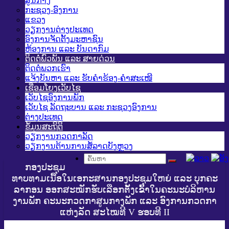
ສູນກາງ
ກະຊວງ-ອົງການ
ແຂວງ
ວຽກງານຕ່າງປະເທດ
ອົງການຈັດຕັ້ງມະຫາຊົນ
ຫ້ອງການ ແລະ ບັນດາກົມ
ຕິດຕໍ່ພົວພັນ ແລະ ສາຍດ່ວນ
ຕິດຕໍ່ພວກເຮົາ
ແຈ້ງບັນຫາ ແລະ ຮັບຄໍາຮ້ອງ-ຄໍາສະເໜີ
ເຊື່ອມໂຍງເວັບໄຊ
ເວັບໄຊອົງການພັກ
ເວັບໄຊ ລັດຖະບານ ແລະ ກະຊວງອົງການ
ຕ່າງປະເທດ
ຂໍ້ມູນສະຖິຕິ
ວຽກງານກວດກາລັດ
ວຽກງານຕ້ານການສໍ້ລາດບັງຫຼວງ
ກອງປະຊຸມ
ທາບທາມເນື້ອໃນເອກະສານກອງປະຊຸມໃຫຍ່ ແລະ ບຸກຄະ
ລາກອນ ອອກສະໝັກຮັບເລືອກຕັ້ງເຂົ້າໃນຄະນະບໍລິຫານ
ງານພັກ ຄະນະກວດກາສູນກາງພັກ ແລະ ອົງການກວດກາ
ແຫ່ງລັດ ສະໄໝທີ V ຮອບທີ II