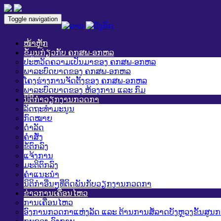
Toggle navigation
ໜ້າຫຼັກ
ຂໍ້ມູນກ່ຽວກັບ ຄກສພ-ອກຫລ
ປະຫວັດຄວາມເປັນມາຂອງ ຄກສພ-ອກຫລ
ພາລະບົດບາດຂອງ ຄກສພ-ອກຫລ
ໂຄງຮ່າງການຈັດຕັ້ງຂອງ ຄກສພ-ອກຫລ
ພາລະບົດບາດຂອງ ຫ້ອງການ ແລະ ກົມ
ນິຕິກໍາວຽກງານກວດກາ
ລັດຖະທໍາມະນູນ
ກົດໝາຍ
ດໍາລັດ
ຄໍາສັ່ງ
ຂໍ້ຕົກລົງ
ແຈ້ງການ
ມະຕິຕົກລົງ
ຄໍາແນະນໍາ
ນິຕິກໍາອື່ນໆທີ່ຕິດພັນກັບວຽກງານກວດກາ
ຂ່າວການເຄື່ອນໄຫວ
ການເຄື່ອນໄຫວ
ອົງການກວດກາແຫ່ງລັດ ແລະ ຕ້ານການສໍ້ລາດບັງຫຼວງຂັ້ນສູນ