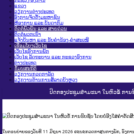
ກະຊວງ-ອົງການ
ແຂວງ
ວຽກງານຕ່າງປະເທດ
ອົງການຈັດຕັ້ງມະຫາຊົນ
ຫ້ອງການ ແລະ ບັນດາກົມ
ຕິດຕໍ່ພົວພັນ ແລະ ສາຍດ່ວນ
ຕິດຕໍ່ພວກເຮົາ
ແຈ້ງບັນຫາ ແລະ ຮັບຄໍາຮ້ອງ-ຄໍາສະເໜີ
ເຊື່ອມໂຍງເວັບໄຊ
ເວັບໄຊອົງການພັກ
ເວັບໄຊ ລັດຖະບານ ແລະ ກະຊວງອົງການ
ຕ່າງປະເທດ
ຂໍ້ມູນສະຖິຕິ
ວຽກງານກວດກາລັດ
ວຽກງານຕ້ານການສໍ້ລາດບັງຫຼວງ
ປິດກອງປະຊຸມສຳມະນາ ໃນຫົວຂໍ້ ການຮິບ
ໃນຕອນບ່າຍຂອງວັນທີ 11 ມິຖຸນາ 2026 ຄະນະກວດກາສູນກາງພັກ, ອົງການ