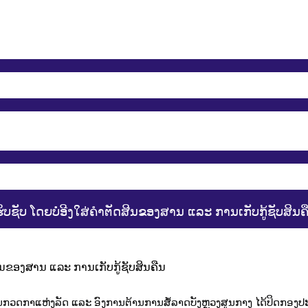
ຊັບ ໂດຍບໍ່ອີງໃສ່ຄຳຕັດສີນຂອງສານ ແລະ ການເກັບກູ້ຊັບສິນຄ
ກວດກາແຫ່ງລັດ ແລະ ອົງການຕ້ານການສໍ້ລາດບັງຫຼວງສູນກາງ ໄດ້ປິດກອງປະ