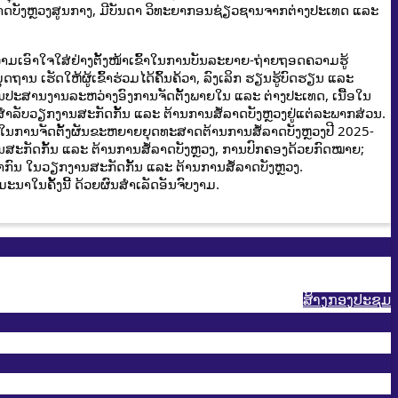
ລາດບັງຫຼວງສູນກາງ, ມີບັນດາ ວິທະຍາກອນຊ່ຽວຊານຈາກຕ່າງປະເທດ ແລະ
າມເອົາໃຈໃສ່ຢ່າງຕັ້ງໜ້າເຂົ້າໃນການບັນລະຍາຍ-ຖ່າຍຖອດຄວາມຮູ້
ນ ເຮັດໃຫ້ຜູ້ເຂົ້າຮ່ວມໄດ້ຄົ້ນຄ້ວາ, ລົງເລິກ ຮຽນຮູ້ບົດຮຽນ ແລະ 
ການປະສານງານລະຫວ່າງອົງການຈັດຕັ້ງພາຍໃນ ແລະ ຕ່າງປະເທດ, ເນື້ອໃນ
ສໍາລັບວຽກງານສະກັດກັ້ນ ແລະ ຕ້ານການສໍ້ລາດບັງຫຼວງຢູ່ແຕ່ລະພາກສ່ວນ. 
ົ້າໃນການຈັດຕັ້ງຜັນຂະຫຍາຍຍຸດທະສາດຕ້ານການສໍ້ລາດບັງຫຼວງປີ 2025-
ະກັດກັ້ນ ແລະ ຕ້ານການສໍ້ລາດບັງຫຼວງ, ການປົກຄອງດ້ວຍກົດໝາຍ; 
ສາກົນ ໃນວຽກງານສະກັດກັ້ນ ແລະ ຕ້ານການສໍ້ລາດບັງຫຼວງ.
ະນາໃນຄັ້ງນີ້ ດ້ວຍຜົນສໍາເລັດອັນຈົບງາມ.
ສ້າງກອງປະຊູມ