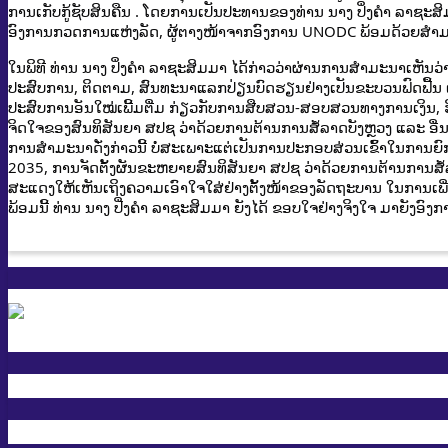
ການເກັບກູ້ຊັບສິນຄືນ . ໂດຍການເປັນປະທານຂອງທ່ານ ນາງ ປິ່ງຄຳ ລາຊ
ອົງການກວດການແຫ່ງລັດ, ຜູ້ຕາງໜ້າຈາກອົງການ UNODC ພ້ອມດ້ວຍສຳມ
ໃນພິທີ ທ່ານ ນາງ ປິ່ງຄຳ ລາຊະສິມມາ ໄດ້ກ່າວວ່າຜ່ານການສໍາມະນາເຫັນ
ປະສົບການ, ຕິດຕາມ, ສົນທະນາແລກປ່ຽນບົດຮຽນຢ່າງເປັນຂະບວນຟົດຟື້ນ ແລະ ມ
ປະສົບການອັນໃໝ່ເພີ້ມຕື່ມ ກ່ຽວກັບການສືບສວນ-ສອບສວນທາງການເງິນ, ຮິ
ຈິດໃຈຂອງສົນທິສັນຍາ ສປຊ ວ່າດ້ວຍການຕ້ານການສໍ້ລາດບັງຫຼວງ ແລະ ອື່ນໆ
ການສໍາມະນາດັ່ງກ່າວນີ້ ບໍ່ສະເພາະແຕ່ເປັນການປະກອບສ່ວນເຂົ້າໃນການຍົ
2035, ການຈັດຕັ້ງຜັນຂະຫຍາຍສົນທິສັນຍາ ສປຊ ວ່າດ້ວຍການຕ້ານການສໍ
ສະແດງໃຫ້ເຫັນເຖິງຄວາມເອົາໃຈໃສ່ຢ່າງຕັ້ງໜ້າຂອງລັດຖະບານ ໃນການເພີ່
ພ້ອມນີ້ ທ່ານ ນາງ ປີ່ງຄຳ ລາຊະສິມມາ ຍັງໄດ້ ຂອບໃຈຢ່າງຈິງໃຈ ມາຍັງອົງ