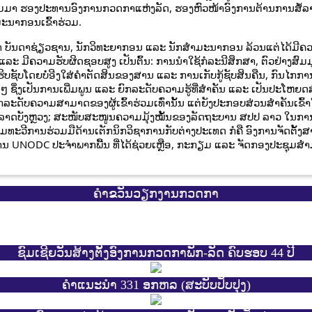
ະສິມມາ ຮອງປະທານອົງການກວດກາແຫ່ງລັດ, ຮອງຫົວໜ້າອົງການຕ້ານການສໍ້
ະນາກອນເຂົ້າຮ່ວມ.
ວ່າ ບັນດາຊ່ຽວຊານ, ນັກວິທະຍາກອນ ແລະ ນັກສໍາມະນາກອນ ລ້ວນແຕ່ໄດ້ມີຄວ
ີຄວາມຮັບຜິດຊອບສູງ ເປັນຕົ້ນ: ການນໍາໃຊ້ກໍລະນີສຶກສາ, ຕົວຢ່າງສົມມຸດຖາ
ບຊັບໂດຍບໍ່ອີງໃສ່ຄໍາຕັດສິນຂອງສານ ແລະ ການເກັບກູ້ຊັບສິນຄືນ, ກົນໄກ
 ຊຶ່ງເປັນການເພີ່ມພູນ ແລະ ຍົກລະດັບຄວາມຮູ້ທີ່ສໍາຄັນ ແລະ ເປັນປະໂຫຍດ
ກລະດັບຄວາມສາມາດຂອງຜູ້ເຂົ້າຮ່ວມເທົ່ານັ້ນ ແຕ່ຍັງປະກອບສ່ວນສໍາຄັນເຂ
້ລາດບັງຫຼວງ; ສະໜັບສະໜູນຄວາມມຸ້ງໝັ້ນຂອງລັດຖະບານ ສປປ ລາວ ໃນການສ
ມທະວີການຮ່ວມມືດ້ານເຕັກນິກວິຊາການກັບຕ່າງປະເທດ ກໍຄື ອົງການຈັດຕັ້ງ
ການ UNODC ປະຈໍາພາກພື້ນ ທີ່ໄດ້ຊ່ວຍເຫຼືອ, ກະກຽມ ແລະ ຈັດກອງປະຊຸມສໍາມ
ຄຳຂວັນວຽກງານກວດກາ
ຊົມເຊີຍວັນສ້າງຕັ້ງອົງການກວດກາພັກ-ລັດ ຄົບຮອບ 44 ປີ
ຄຳແນະນຳ 331 ອກຫລ (ສະບັບປັບປຸງ)