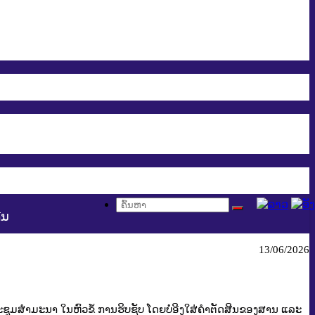
ືນ
13/06/2026
ຊຸມສຳມະນາ ໃນຫົວຂໍ້ ການຮິບຊັບ ໂດຍບໍ່ອີງໃສ່ຄຳຕັດສີນຂອງສານ ແລະ