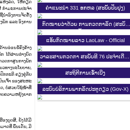
ຫ່ງລັດ, ໃຫ້ກຽດ
ຄຳແນະນຳ 331 ອກຫລ (ສະບັບປັບປຸງ)
ສີ
ກຳມະການປະຈຳ
ໍາອົງການຈັດຕັ້ງ
ງພັກ ແລະ ອົງການ
ກົດໝາຍວ່າດ້ວຍ ການກວດກາລັດ (ສະບັບ
ປັບປຸງ)
ແອັບກົດໝາຍລາວ LaoLaw - Official
ານອ່ອນຂໍ້ຄົງຄ້າງ
 ໄດ້ຜ່ານຮ່າງບົດ
ວາລະສານກວດກາ ສະບັບທີ 76 ປະຈຳເດືອ
ວດກາສູນກາງພັກ
3-4 2025
ຶມແນວທາງນະໂຍບາຍ,
ສະ​ຖິ​ຕີການ​ເຂົ້າ​ເບີ່ງ
ົກກະຕິ ຄຽງຄູ່ກັບ
ເປັນເຈົ້າ ຂອງສະຫະ
, ບໍ່ສວຍໃຊ້ໜ້າທີ່
ລະບົບບໍລິການພາກລັດປະຕູດຽວ (Gov-X)
ະພາບຄວາມຫຍຸ້ງຍາກ
ອງບຸດສີ, ຍັງໄດ້ມີ
ດທີ່ ພົ້ນເດັ່ນ, ມີ