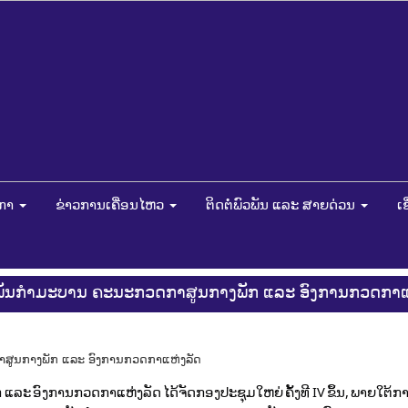
ດກາ
ຂ່າວການເຄື່ອນໄຫວ
ຕິດຕໍ່ພົວພັນ ແລະ ສາຍດ່ວນ
ເ
ະພັນກໍາມະບານ ຄະນະກວດກາສູນກາງພັກ ແລະ ອົງການກວດກາແ
ລະ ອົງການກວດກາແຫ່ງລັດ ໄດ້ຈັດກອງປະຊຸມໃຫຍ່ ຄັ້ງທີ IV ຂຶ້ນ, ພາຍໃຕ