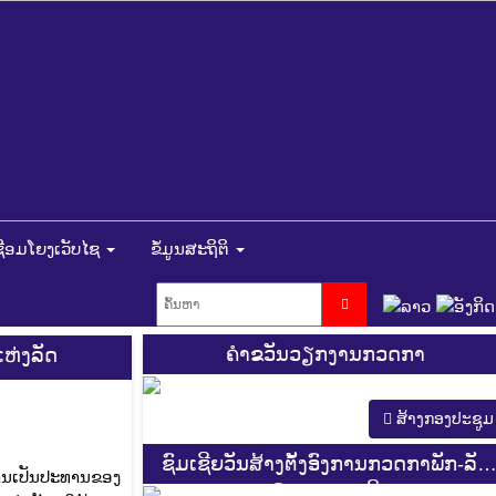
ຊື່ອມໂຍງເວັບໄຊ
ຂໍ້ມູນສະຖິຕິ
ຄຳຂວັນວຽກງານກວດກາ
ຫ່ງລັດ
ສ້າງກອງປະຊູມ
ຊົມເຊີຍວັນສ້າງຕັ້ງອົງການກວດກາພັກ-ລັດ
້ການເປັນປະທານຂອງ
ຄົບຮອບ 44 ປີ