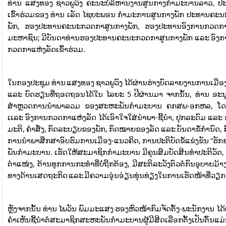
ທ່ານ ແສງທອງ ຊາວພູວົງ ຄະນະບໍລິຫານງານສູນກາງກໍາມະບານລາວ, 
ເຂົ້າຮ່ວມຂອງ ທ່ານ ເລັດ ໄຊຍະພອນ ກໍາມະການສູນກາງພັກ ປະທານຄະນະ
ພັກ, ຮອງປະທານຄະນະກວດກາສູນກາງພັກ, ຮອງປະທານອົງການກວດກາແຫ່ງລັ
ມະຫາຊົນ; ມີບັນດາທ່ານຮອງປະທານຄະນະກວດກາສູນກາງພັກ ແລະ ອົງກ
ກວດກາແຫ່ງລັດເຂົ້າຮ່ວມ.
ໃນກອງປະຊຸມ ທ່ານ ແສງທອງ ຊາວພູວົງ ໄດ້ຜ່ານຮ່າງບົດລາຍງານການເມືອງ ແ
ແລະ ບົດຮຽນທີ່ຖອດຖອນໄດ້ໃນ ໄລຍະ 5 ປີຜ່ານມາ ຈາກນັ້ນ, ທ່ານ 
ສຳຫຼວດການນຳພາລວມ ຂອງສະຫະພັນກຳມະບານ ຄກສພ-ອກຫລ, ໂດຍໃຫ
ເເລະ ອົງການກວດກາແຫ່ງລັດ ໄດ້ເອົາໃຈໃສ່ນໍາພາ-ຊີ້ນໍາ, ປຸກລະດົມ ແລະ
ມະຕິ, ຄໍາສັ່ງ, ກົດລະບຽບຂອງພັກ, ກົດໝາຍຂອງລັດ ແລະ ບັນດາຂໍ້ກໍານ
ການນໍາພາສຶກສາອົບຮົມການເມືອງ-ແນວຄິດ, ການປະຕິບັດຂໍ້ແຂ່ງຂັນ “ຮັກຊາດ ແ
ພັນກໍາມະບານ. ເຮັດໃຫ້ສະມາຊິກກໍາມະບານ ມີຄຸນສົມບັດສິນທໍາປະຕິວັດ, ມີ
ຕໍາແໜ່ງ, ຕ້ານທຸກການກະທໍາທີ່ບໍ່ຖືກຕ້ອງ, ມີສະຕິລະວັງຕົວຕໍ່ກົນອຸບາ
ທາງດ້ານເສດຖະກິດ ແລະ ມີຄວາມອຸ່ນອ່ຽນທຸ່ນທ່ຽງໃນການເຮັດໜ້າທີ່ວຽກງ
ຫຼັງຈາກນັ້ນ ທ່ານ ໄພວັນ ພົມມະແສງ ຮອງຫົວໜ້າກົມຈັດຕັ້ງ-ພະນັກງານ ໄດ້ຜ
ຄໍາເຫັນຊີ້ນໍາຕໍ່ສະມາຊິກສະຫະພັນກໍາມະບານຜູ້ມີສິດເລືອກຕັ້ງເປັນຕົ້ນແມ່ນ ຕ