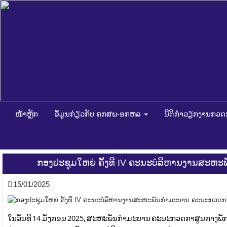
ໜ້າຫຼັກ
ຂໍ້ມູນກ່ຽວກັບ ຄກສພ-ອກຫລ
ນິຕິກໍາວຽກງານກວ
ກອງປະຊຸມໃຫຍ່ ຄັ້ງທີ IV ຄະນະບໍລິຫານງານສະຫ
15/01/2025
ໃນວັນທີ 14 ມັງກອນ 2025, ສະຫະພັນກຳມະບານ ຄະນະກວດກາສູນກາງພັກ ແ