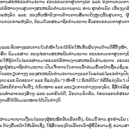
ປະທານສະຫະພັນກໍາມະບານ ຄະນະກວດກາສູນກາງພັກ ແລະ ອົງການກວດກາແ
ບໍລິຫານງານສູນກາງສະຫະພັນກໍາມະບານລາວ; ທ່ານ ສຸກຄໍາເພັດ ເຮືອງບຸດ
ດ ແລະ ຮອງຫົວໜ້າອົງການຕ້ານການສໍ້ລາດບັງຫຼວງຂັ້ນສູນກາງ, ຜູ້ຊີ້ນ
ານກວດກາແຫ່ງລັດ, ພ້ອມດ້ວຍສະມາຊິກກໍາມະບານ ທົ່ວຄະນະກວດກາສູນກາ
ລະ ທິດທາງແຜນການໃນຕໍ່ໜ້າ ໂດຍໄດ້ຍົກໃຫ້ເຫັນຜົນງານດ້ານດີທີ່ຕັ້ງໜ້າ, ດ້
ອະນຸສິດ ພິມມະສານ ຮອງປະທານສະຫະພັນກຳມະບານ ຄະນະກວດກາສູນກາງພັກ
້ຮູ້ວ່າໃນໄລຍະຜ່ານມາຄະນະບໍລິຫານງານສະຫະພັນກຳມະບານ ຄະນະກ
 ຊຸກຍູ້ສະມາຊິກກໍາມະບານ ເປັນເຈົ້າການໃນການເຂົ້າຮ່ວມຄົ້ນຄວ້າເຊືີ່ອມຊ
ົດ, ກົດລະບຽບຕ່າງໆ ຂອງສະຫະພັນກໍາມະບານວາງອອກໃນແຕ່ລະໄລຍະຢ່າງເປັນປ
ລະ ພັດທະນາ” ແລະ ຂໍ້ແຂ່ງຂັນ “3 ໜ້າທີ່ 12 ຂໍ້ປະຕິບັດ” ກໍຄືຂໍ້ແຂ່ງຂັນ 5 
ສະຕິຕໍ່ການຈັດຕັ້ງ, ຕໍ່ກົດໝາຍ ແລະ ລະບຽບການຕ່າງໆຂອງລັດ, ຊື່ສັດບໍລິສຸດ
ຍມ້າງເພທໍາລາຍຂອງສັດຕູ ແລະ ພວກຄົນບໍ່ດີ, ມີຄວາມອົດທົນ, ບໍ່ຄອນແຄນຕໍ່ສ
ານທີ່ໄດ້ຮັບມອບໝາຍໄດ້ເປັນຢ່າງດີ.
່ານມາດຖານເງື່ອນໄຂຂອງຜູ້ສະໝັກຮັບເລືອກຕັ້ງ, ພ້ອມນີ້ ທ່ານ ສຸກຄຳເພັດ ເຮື
້ອງຄົ້ນຄວ້າໃຫ້ເລິກເຊິ່ງ, ໃຊ້ສິດຂອງຕົນເລືອກເອົາຜູ້ທີ່ມີຄວາມຮູ້, ຄວາມສາມາ