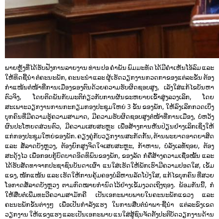
ພາຍຫຼັງທີ່ໄດ້ຮັບຟັງການລາຍງານ ທ່ານ ປອ ຄໍາພັນ ພົມມະທັດ ໄດ້ມີຄໍາເຫັນໂອ້ລົມ ແລະ
ໃຫ້ທິດຊີ້ນໍາ ຕໍ່ຄະນະພັກ, ຄະນະນໍາ ແລະ ຜູ້ເຮັດວຽກງານກວດກາຂອງແຕ່ລະຂັ້ນ ຕ້ອງ
ກຳແໜ້ນຕໍ່ໜ້າທີ່ການເມືອງຂອງຕົນດ້ວຍຄວາມຮັບຜິດຊອບສູງ, ເລັງໃສ່ແກ້ໄຂບັນຫາ
ຕົວຈິງ, ໂດຍຕິດພັນກັບມະຕິກ່ຽວກັບການຜັນຂະຫຍາຍເຂົ້າສູ່ງລວງເລິກ, ໂດຍ
ສະເພາະວຽກງານການກະກຽມກອງປະຊຸມໃຫຍ່ 3 ຂັ້ນ ຂອງພັກ, ໃຫ້ລົງເລິກກວດເບິ່ງ
ບຸກຄົນທີ່ມີຄວາມຮູ້ຄວາມສາມາດ, ມີຄວາມຮັບຜິດຊອບສູງຕໍ່ໜ້າທີ່ການເມືອງ, ບໍ່ຫວັງ
ຜົນປະໂຫຍດສ່ວນຕົວ, ມີຄວາມເສຍສະຫຼະ ເພື່ອສ້າງການຫັນປ່ຽນຢ່າງເລິກເຊິ່ງໃຫ້
ແກ່ກອງປະຊຸມໃຫຍ່ຂອງພັກ. ຄຽງຄູ່ກັບວຽກງານສະກັດກັ້ນ, ຕ້ານພະຍາດອາດຍາສິດ
ແລະ ສໍ້ລາດບັງຫຼວງ, ຕ້ອງຍົກສູງຈິດໃຈເສຍສະຫຼະ, ກ້າຫານ, ບໍ່ລັງເລທໍ້ຖອຍ, ຕ້ອງ
ສະດຸ້ງໄວ ເພື່ອກອບກູ້ບົດບາດອິດທິພົນຂອງພັກ, ຂອງລັດ ກໍ່ຄືສ້າງຄວາມເຊື່ອໝັ້ນ ແລະ
ໄດ້ຮັບສັດທາຈາກປະຊາຊົນບັນດາເຜົ່າ ແນໃສ່ເຮັດໃຫ້ພັກເຮົາມີຄວາມປອດໃສ, ເຂັ້ມ
ແຂງ, ໜັກແໜ້ນ ແລະ ເຮັດໃຫ້ການຄຸ້ມຄອງບໍລິຫານລັດໂປ່ງໃສ, ແກ້ໄຂບຸກຄົນ ທີ່ສວຍ
ໂອກາດສໍ້ລາດບັງຫຼວງ ຕາມກົດໝາຍກໍານົດໄວ້ຢ່າງເຂັ້ມງວດເຖິງຖອງ. ພ້ອມກັນນີ້, ກໍ່
ໃຫ້ສືບຕໍ່ເພີ່ມທະວີຄວາມສາມັກຄີ ເປັນເອກະພາບພາຍໃນຄະນະພັກແຂວງ ແລະ
ຄະນະພັກຂັ້ນຕ່າງໆ ເພື່ອເປັນກຳລັງແຮງ ໃນການສືບຕໍ່ນໍາພາ-ຊີ້ນໍາ ແຕ່ລະຂົງເຂດ
ວຽກງານ ໃຫ້ແຂງແຮງ ແລະ ເປັນເອກະພາບ ແນໃສ່ສູ້ຊົນຈັດຕັ້ງປະຕິບັດວຽກງານດ້ານ