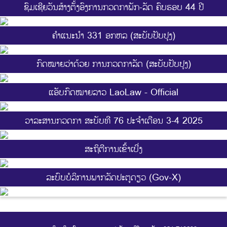
ຊົມເຊີຍວັນສ້າງຕັ້ງອົງການກວດກາພັກ-ລັດ ຄົບຮອບ 44 ປີ
ຄຳແນະນຳ 331 ອກຫລ (ສະບັບປັບປຸງ)
ກົດໝາຍວ່າດ້ວຍ ການກວດກາລັດ (ສະບັບປັບປຸງ)
ແອັບກົດໝາຍລາວ LaoLaw - Official
ວາລະສານກວດກາ ສະບັບທີ 76 ປະຈຳເດືອນ 3-4 2025
ສະ​ຖິ​ຕີການ​ເຂົ້າ​ເບີ່ງ
ລະບົບບໍລິການພາກລັດປະຕູດຽວ (Gov-X)