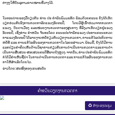
ຕ່າງໆໃຫ້ບັນລຸຕາມຄາດໝາຍທີ່ວາງໄວ້.
ໃນຕອນບ່າຍຂອງມື້ດຽວກັນ ທ່ານ ປອ ຄໍາພັນພົມມະທັດ ພ້ອມດ້ວຍຄະນະ ຍັງໄດ້ເຮັດ
ວຽກຮ່ວມກັບອົງການກວດກາລັດແຂວງອັດຕະປື, ໂດຍມີຜູ້ເຂົ້າຮ່ວມຈາກກວດກາ
ແຂວງ, ບັນດາເມືອງ ແລະໜ່ວຍງານກວດກາຂອງສູນກາງ ທີ່ລົງມາເຮັດວຽກຢູ່ແຂວງ
ອັດຕະປື, ເຊິ່ງທ່ານ ຄໍາຫວັນ ຈັນທະໂຄດ ຄະນະປະຈໍາພັກແຂວງ ປະທານຄະນະກວດ
ກາແຂວງອັດຕະປື ໄດ້ລາຍງາຍຫຍໍ້ກ່ຽວກັບວຽກງານກວດກາ, ການແກ້ໄຂປະກົດການ
ຫຍໍ້ທໍ້ ແລະ ການແກ້ໄຂຜົນຂອງການກວດກາໃນໄລຍະຜ່ານມາ. ພ້ອມນີ້, ຍັງໄດ້ມີການ
ແລກປ່ຽນຄໍາຄິດເຫັນດ້ານວິຊາການກ່ຽວກັບການດໍາເນີນການກວດກາ ແລະ ການດໍາ
ເນີນການສືບສວນ-ສອບສວນຄະດີສໍ້ລາດບັງຫຼວງ. ຈາກນັ້ນ, ທ່ານ ປອ ຄຳພັນ ພົມມະທັດ
ກໍ່ໄດ້ມີຄໍາເຫັນຊີ້ນໍາ ໃນການດໍາເນີນການກວດກາ ແລະ ການແກ້ໄຂຜົນຂອງການກວດ
ກາໃຫ້ສໍາເລັດໂດຍໄວ.
ຂ່າວໂດຍ: ສະໝິງທອງ ເຄນສະບັບ
ຄຳຂວັນວຽກງານກວດກາ
ສ້າງກອງປະຊູມ