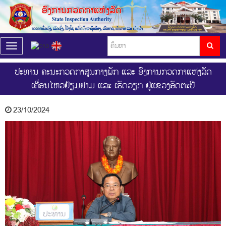
T
o
g
ປະທານ ຄະນະກວດກາສູນກາງພັກ ແລະ ອົງການກວດກາແຫ່ງລັດ
g
ເຄື່ອນໄຫວຢ້ຽມຢາມ ແລະ ເຮັດວຽກ ຢູ່ແຂວງອັດຕະປື
l
e
n
23/10/2024
a
v
i
g
a
t
i
o
n