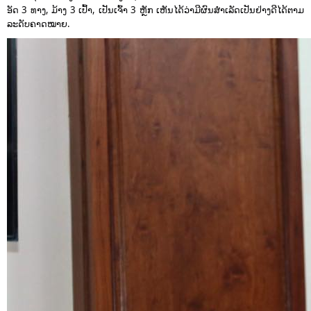
ອັດ 3 ທາງ, ມ້າງ 3 ເປົ້າ, ເປັນເຈົ້າ 3 ຫຼັກ ເຫັນໄດ້ວ່າມີຜົນສໍາເລັດເປັນຢ່າງດີໄດ້ຕາມ
ລະດັບຄາດໝາຍ.