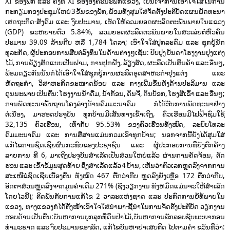
XI ຂອງພັກ ແລະ ຄັ້ງທີ XI ຂອງອົງຄະນະພັກແຂວງ, ເປັນເຈົ້າການເອົາໃຈໃສ່ໃນການ
ກະກຽມກອງປະຊຸມໃຫຍ່ 3 ຂັ້ນຂອງພັກ, ພ້ອມທັງສຸມໃສ່ຈັດຕັ້ງປະຕິບັດແຜນພັດທະນາ
ເສດຖະກິດ-ສັງຄົມ ແລະ ງົບປະມານ, ເຮັດໃຫ້ລວມຍອດຜະລິດຕະພັນພາຍໃນແຂວງ
(GDP) ຂະຫຍາຍຕົວ 5.84%, ລວມຍອດຜະລິດຕະພັນພາຍໃນສະເລ່ຍຕໍ່ຫົວຄົນ
ປະມານ 39.09 ລ້ານກີບ ຫລື 1,784 ໂດລາ; ເອົາໃຈໃສ່ປຸກລະດົມ ແລະ ຊຸກຍູ້ນັກ
ທຸລະກິດ, ຜູ້ປະກອບການສືບຕໍ່ລົງທຶນໃນດ້ານຕ່າງໆເຊັ່ນ: ປັບປຸງ ບັນດາໂຮງງານປຸງແຕ່ງ
ໄມ້, ການລ້ຽງສັດແບບເປັນຟາມ, ການປູກຝັງ, ລ້ຽງສັດ, ຜະລິດເປັນສິນຄ້າ ແລະ ອື່ນໆ,
ພ້ອມດຽວກັນນັ້ນກໍ່ໄດ້ເອົາໃຈໃສ່ຊຸກຍູ້ການຜະລິດອຸດສາຫະກຳປຸງແຕ່ງ ແລະ
ຫັດຖະກຳ, ວິສາຫະກິດຂະໜາດນ້ອຍ ແລະ ກາງເພີ່ມຂຶ້ນທັງດ້ານປະລິມານ ແລະ
ຄຸນນະພາບ ເປັນຕົ້ນ: ໂຮງງານນໍ້າດື່ມ, ນໍ້າກ້ອນ, ດິນຈີ່, ດິນບັອກ, ໂຮງສີເຂົ້າ ແລະ ອື່ນໆ;
ການພັດທະນາພື້ນຖານໂຄງລ່າງດ້ານຄົມມະນາຄົມ ກໍ່ໄດ້ຮັບການພັດທະນາຢ່າງ
ຕໍ່ເນື່ອງ, ມາຮອດປະຈຸບັນ ທຸກບ້ານມີເສັ້ນທາງເຂົ້າເຖິງ, ຄົວເຮືອນມີໄຟຟ້າຊົມໃຊ້
32,135 ຄົວເຮືອນ, ເທົ່າກັບ 95.53% ຂອງຄົວເຮືອນທັງໝົດ, ລະບົບໂທລະ
ຄົມມະນາຄົມ ແລະ ການສື່ສານແມ່ນກວມເອົາທຸກບ້ານ; ນອກຈາກນີ້ຍັງໄດ້ສຸມໃສ່
ແກ້ໄຂການຊົດເຊີຍຜົນກະທົບຂອງປະຊາຊົນ ແລະ ຜູ້ປະກອບການທີ່ຍັງຕົກຄ້າງ
ລາຍການ ທີ 6, ມາເຖິງປະຈຸບັນສໍາເລັດເປັນສ່ວນໃຫຍ່ແລ້ວ ຜ່ານການຄັດຈ້ອນ, ຕັດ
ຮອນ ແລະ ເຂົ້າຂໍ້ມູນສຸດທ້າຍ ຊຶ່ງສໍາເລັດແລ້ວ 4 ບ້ານ, ເຫັນວ່າຕົວເລກຫຼຸດລົງຈາກການ
ສະເໜີຂໍຊົດເຊີຍເບື້ອງຕົ້ນ ທັງໝົດ 467 ຕື້ກວ່າກີບ ຫຼຸດລົງຍັງເຫຼືອ 172 ຕື້ກວ່າກີບ,
ອັດຕາສ່ວນຫຼຸດລົງຈາກມູນຄ່າເດີມ 271% (ຊຶ່ງວຽກງານ ທັງຫມົດແມ່ນຈະໃຫ້ສໍາເລັດ
ໂດຍໄວນີ້); ຕິດພັນກັບການແກ້ໄຂ 2 ວາລະແຫ່ງຊາດ ແລະ ປະກົດການຍໍ້ທໍ້ພາຍໃນ
ແຂວງ, ທາງແຂວງກໍ່ໄດ້ຕັ້ງໜ້າເອົາໃຈໃສ່ນຳພາ-ຊີ້ນໍາໃນການຈັດຕັ້ງປະຕິບັດ ວຽກງານ
ຮອບດ້ານ ເປັນຕົ້ນ: ບັນຫາການບຸກລຸກທີ່ດິນປ່າໄມ້, ບັນຫາການລັກລອບຊັບພະຍາກອນ
ທຳມະຊາດ ແລະ ງົບປະມານຂອງລັດ, ແກ້ໄຂບັນຫາຢາເສບຕິດ ໄປຕາມຄໍາ ຂວັນທີ່ວ່າ: