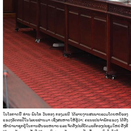
ໃນໂອກາດນີ້ ທ່ານ ພົນໂທ ວັນທອງ ກອງມະນີ ໄດ້ລາຍງານສະພາບລວມໂດຍຫຍໍ້ຂອງ
ແຂວງອັດຕະປືໃນໄລຍະຜ່ານມາ ເຊິ່ງສະຫາຍໃຫ້ຮູ້ວ່າ: ຄະນະປະຈຳພັກແຂວງ ໄດ້ຕັ້ງ
ໜ້ານໍາພາຊຸກຍູ້ໃນການຜັນຂະຫຍາຍ ແລະ ຈັດຕັ້ງປະຕິບັດມະຕິກອງປະຊຸມໃຫຍ່ ຄັ້ງທີ