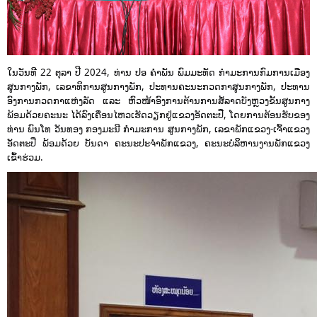
ໃນວັນທີ 22 ຕຸລາ ປີ 2024, ທ່ານ ປອ ຄຳພັນ ພົມມະທັດ ກຳມະການກົມການເມືອງ
ສູນກາງພັກ, ເລຂາທິການສູນກາງພັກ, ປະທານຄະນະກວດກາສູນກາງພັກ, ປະທານ
ອົງການກວດກາແຫ່ງລັດ ແລະ ຫົວໜ້າອົງການຕ້ານການສໍ້ລາດບັງຫຼວງຂັ້ນສູນກາງ
ພ້ອມດ້ວຍຄະນະ ໄດ້ລົງເຄື່ອນໄຫວເຮັດວຽກຢູ່ແຂວງອັດຕະປື, ໂດຍການຕ້ອນຮັບຂອງ
ທ່ານ ພົນໂທ ວັນທອງ ກອງມະນີ ກຳມະການ ສູນກາງພັກ, ເລຂາພັກແຂວງ-ເຈົ້າແຂວງ
ອັດຕະປື ພ້ອມດ້ວຍ ບັນດາ ຄະນະປະຈໍາພັກແຂວງ,
ຄະນະບໍລິຫານງານພັກແຂວງ
ເຂົ້າຮ່ວມ.