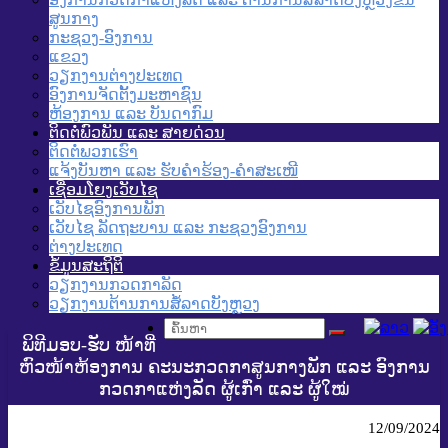
ສູນກາງ
ກະຊວງ-ອົງການ
ແຂວງ
ວຽກງານຕ່າງປະເທດ
ອົງການຈັດຕັ້ງມະຫາຊົນ
ຫ້ອງການ ແລະ ບັນດາກົມ
ຕິດຕໍ່ພົວພັນ ແລະ ສາຍດ່ວນ
ຕິດຕໍ່ພວກເຮົາ
ແຈ້ງບັນຫາ ແລະ ຮັບຄໍາຮ້ອງ-ຄໍາສະເໜີ
ເຊື່ອມໂຍງເວັບໄຊ
ເວັບໄຊອົງການພັກ
ເວັບໄຊ ລັດຖະບານ ແລະ ກະຊວງອົງການ
ຕ່າງປະເທດ
ຂໍ້ມູນສະຖິຕິ
ວຽກງານກວດກາລັດ
ວຽກງານຕ້ານການສໍ້ລາດບັງຫຼວງ
ພິທີມອບ-ຮັບ ໜ້າທີ່
ຫົວໜ້າຫ້ອງການ ຄະນະກວດກາສູນກາງພັກ ແລະ ອົງການ
ກວດກາແຫ່ງລັດ ຜູ້ເກົ່າ ແລະ ຜູ້ໃໝ່
12/09/2024