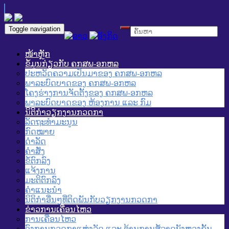
Toggle navigation
ໜ້າຫຼັກ
ຂໍ້ມູນກ່ຽວກັບ ຄກສພ-ອກຫລ
ປະຫວັດຄວາມເປັນມາຂອງ ຄກສພ-ອກຫລ
ພາລະບົດບາດຂອງ ຄກສພ-ອກຫລ
ໂຄງຮ່າງການຈັດຕັ້ງຂອງ ຄກສພ-ອກຫລ
ພາລະບົດບາດຂອງ ຫ້ອງການ ແລະ ກົມ
ນິຕິກໍາວຽກງານກວດກາ
ລັດຖະທໍາມະນູນ
ກົດໝາຍ
ດໍາລັດ
ຄໍາສັ່ງ
ຂໍ້ຕົກລົງ
ແຈ້ງການ
ມະຕິຕົກລົງ
ຄໍາແນະນໍາ
ນິຕິກໍາອື່ນໆທີ່ຕິດພັນກັບວຽກງານກວດກາ
ຂ່າວການເຄື່ອນໄຫວ
ການເຄື່ອນໄຫວ
ອົງການກວດກາແຫ່ງລັດ ແລະ ຕ້ານການສໍ້ລາດບັງຫຼວງຂັ້ນ