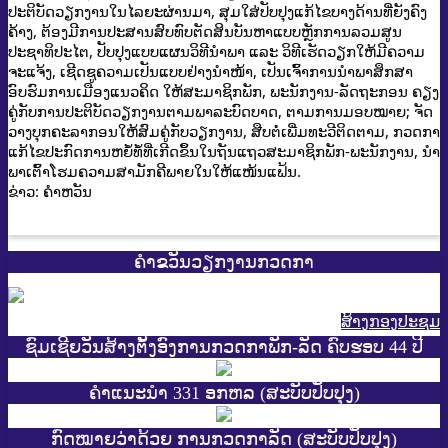
ປະຕິບັດວຽກງານໃນໄລຍະຜ່ານມາ, ສຸມໃສ່ປັບປຸງແກ້ໄຂບາງດ້ານທີ່ຍັງຄົງ
ຄ້າງ, ຕ້ອງມີການປະສານສົບທົບຕັດສິນບັນຫາແບບຫຼັກການລວມສູນ
ປະຊາທິປະໄຕ, ປັບປຸງແບບແຜນວິທີນໍາພາ ແລະ ວິທີເຮັດວຽກໃຫ້ມີຄວາມ
ຈະແຈ້ງ, ເຊີດຊູຄວາມເປັນແບບຢ່າງນໍາໜ້າ, ເປັນເຈົ້າການນໍາພາສຶກສາ
ອົບຮົມການເມືອງແນວຄິດ ໃຫ້ສະມາຊິກພັກ, ພະນັກງານ-ລັດຖະກອນ ຄຽງ
ຄູ່ກັບການປະຕິບັດວຽກງານຕາມພາລະບົດບາດ, ຕາມການມອບໝາຍ; ຈັດ
ວາງບຸກຄະລາກອນໃຫ້ສົມຄູ່ກັບວຽກງານ, ສືບຕໍ່ເພີ່ມທະວີຕິດຕາມ, ກວດກາ
ແກ້ໄຂປະກົດການຫຍໍ້ທໍ້ທີ່ເກີດຂຶ້ນໃນຖັນແຖວສະມາຊິກພັກ-ພະນັກງານ, ນໍາ
ພາເຕົ້າໂຮມຄວາມສາມັກຄີພາຍໃນໃຫ້ແໜ້ນແຟ້ນ.
ຂ່າວ: ຄໍາຫວັນ
ຄຳຂວັນວຽກງານກວດກາ
ສ້າງກອງປະຊູມ
ຊົມເຊີຍວັນສ້າງຕັ້ງອົງການກວດກາພັກ-ລັດ ຄົບຮອບ 44 ປີ
ຄຳແນະນຳ 331 ອກຫລ (ສະບັບປັບປຸງ)
ກົດໝາຍວ່າດ້ວຍ ການກວດກາລັດ (ສະບັບປັບປຸງ)