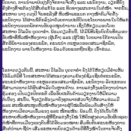
ບົດບາດ, ການນໍາພາປັບປຸງກົງຈັກການຈັດຕັ້ງ ແລະ ພະນັກງານ, ວຽກທີ່ຍັງ
ຄົງຄ້າງທີ່ຈະຕ້ອງໄດ້ສືບຕໍ່ແກ້ໄຂ ແລະ ທິດທາງແຜນການໃນຕໍ່ໜ້າ. ຈາກນັ້ນ,
ສະຫາຍ ນາງ ດວງປີ ຈັນທະລັງສີ ຫົວໜ້າພະແນກ ຕາງໜ້າກົມຈັດຕັ້ງ-
ພະນັກງານ ໄດ້ຜ່ານຂໍ້ຕົກລົງວ່າດ້ວຍການປະຕິບັດນະໂຍບາຍພາຍໃນໃຫ້ແກ່
ພະນັກງານອອກພັກການຮັບອຸດໜູນບໍານານ ເຊິ່ງໃຫ້ກຽດມອບໂດຍ
ສະຫາຍ ວິໄລວັນ ບຸດດາຄໍາ. ພ້ອມດຽວກັນນີ້, ໄດ້ມີພິທີເຊັນບົດບັນທຶກມອບ-
ຮັບໜ້າທີ່ຫົວໜ້າຫ້ອງການ (ຜູ້ເກົ່າ) ແລະ (ຜູ້ໃໝ່) ໂດຍພາຍໃຕ້ການເປັນ
ສັກຂີພິຍານຂອງຄະນະພັກ, ຄະນະນໍາ ຕະຫຼອດຮອດສະມາຊິກພັກ,
ພະນັກງານ ພາຍໃນຫ້ອງການ ພ້ອມດ້ວຍແຂກຖືກເຊີນ ເຂົ້າຮ່ວມ.
ໂອກາດດຽວກັນນີ້, ສະຫາຍ ວິໄລວັນ ບຸດດາຄໍາ ຍັງໄດ້ໃຫ້ກຽດມີຄໍາເຫັນ
ໂອ້ລົມຕໍ່ພິທີ ໂດຍສະຫາຍໄດ້ສະແດງຄວາມຍ້ອງຍໍຊົມເຊີຍຕໍ່ຄະນະພັກ,
ຄະນະນໍາຫ້ອງການ ຕະຫຼອດຮອດສະມາຊິກພັກ, ພະນັກງານ-ລັດຖະກອນ
ທີ່ສາມາດຍາດໄດ້ຜົນສໍາເລັດໃນຫຼາຍດ້ານ. ການແຕ່ງຕັ້ງພະນັກງານນໍາພາ
ຄຸ້ມຄອງ ເປັນວຽກປົກກະຕິ ເພື່ອຮັບປະກັນດ້ານວຽກງານໃຫ້ມີຄວາມ
ຕໍ່ເນື່ອງ. ສະນັ້ນ, ຈິ່ງຮຽກຮ້ອງມາຍັງທຸກພາກສ່ວນຈົ່ງໃຫ້ຄວາມຮ່ວມມື
ແລະ ສະໜັບສະໜູນຫົວໜ້າຫ້ອງການຜູ້ໃໝ່ເພື່ອພ້ອມກັນສ້າງໃຫ້
ຫ້ອງການມີຄວາມເຂັ້ມແຂງ ແລະ ໜັກແໜ້ນ. ພ້ອມນີ້, ຍັງໄດ້ເນັ້ນໃຫ້
ສະຫາຍຫົວໜ້າຫ້ອງການຜູ້ທີ່ຖືກແຕ່ງຕັ້ງໃໝ່ ໃຫ້ຍົກສູງຄວາມຮັບຜິດຊອບ
ຕໍ່ໜ້າທີ່ການເມືອງຂອງຕົນທີ່ໄດ້ຮັບມອບໝາຍ ສົມທົບກັບຄະນະຫ້ອງການ
ສືບຕໍ່ນໍາພາ-ຊີ້ນໍາ ເສີມຂະຫຍາຍບົດຮຽນດ້ານດີທີ່ຕັ້ງໜ້າໃນການຈັດຕັ້ງ