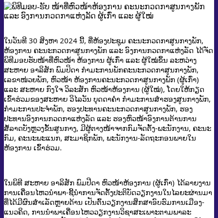
ໃນວັນທີ 30 ສິງຫາ 2024 ນີ້, ທີ່ຫ້ອງປະຊຸມ ຄະນະກວດກາສູນກາງພັກ,
ຫ້ອງການ ຄະນະກວດກາສູນກາງພັກ ແລະ ອົງການກວດກາແຫ່ງລັດ ໄດ້ຈັດ
ພິທີມອບຮັບໜ້າທີ່ຫົວໜ້າ ຫ້ອງການ ຜູ້ເກົ່າ ແລະ ຜູ້ໃໝ່ຂຶ້ນ ລະຫວ່າງ
ສະຫາຍ ອາລິສັກ ພົມປິດາ ກໍາມະການພັກຄະນະກວດກາສູນກາງພັກ,
ເລຂາໜ່ວຍພັກ, ຫົວໜ້າ ຫ້ອງການຄະນະກວດກາສູນກາງພັກ (ຜູ້ເກົ່າ)
ແລະ ສະຫາຍ ກົງໃຈ ວິລະສັກ ຫົວໜ້າຫ້ອງການ (ຜູ້ໃໝ່), ໂດຍໃຫ້ກຽດ
ເຂົ້າຮ່ວມຂອງສະຫາຍ ວິໄລວັນ ບຸດດາຄໍາ
ກໍາມະການສໍາຮອງສູນກາງພັກ,
ກໍາມະການປະຈໍາພັກ, ຮອງປະທານຄະນະກວດກາສູນກາງພັກ, ຮອງ
ປະທານອົງການກວດກາແຫ່ງລັດ ແລະ ຮອງຫົວໜ້າອົງການຕ້ານການ
ສໍ້ລາດບັງຫຼວງຂັ້ນສູນກາງ, ມີຜູ້ຕາງໜ້າຈາກກົມຈັດຕັ້ງ-ພະນັກງານ, ຄະນະ
ກົມ, ຄະນະພະແນກ, ສະມາຊິກພັກ, ພະນັກງານ-ລັດຖະກອນພາຍໃນ
ຫ້ອງການ ເຂົ້າຮ່ວມ.
​ໃນພິທີ ສະຫາຍ ອາລິສັກ ພົມປີດາ ຫົວໜ້າຫ້ອງການ (ຜູ້ເກົ່າ) ໄດ້ລາຍງານ
ການເຄື່ອນໄຫວນໍາພາ-ຊີ້ນໍາການຈັດຕັ້ງປະຕິບັດວຽກງານໃນໄລຍະຜ່ານມາ
ທີ່ໄດ້ມີຜົນສໍາເລັດຫຼາຍດ້ານ ເປັນຕົ້ນວຽກງານສຶກສາອົບຮົມການເມືອງ-
ແນວຄິດ, ການນໍາພາເຄື່ອນໄຫວວຽກງານວິຊາສະເພາະຕາມພາລະ