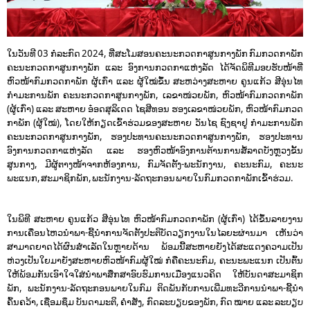
​ໃນວັນທີ 03 ກໍລະກົດ 2024, ທີ່ສະໂມສອນຄະນະກວດກາສູນກາງພັກ ກົມກວດກາພັກ
ຄະນະກວດກາສູນກາງພັກ ແລະ ອົງການກວດກາແຫ່ງລັດ ໄດ້ຈັດພິທີມອບຮັບໜ້າທີ່
ຫົວໜ້າກົມກວດກາພັກ ຜູ້ເກົ່າ ແລະ ຜູ້ໃໝ່ຂຶ້ນ ສະຫວ່າງສະຫາຍ ຄູນແກ້ວ ສີອຸ່ນໄທ
ກໍາມະການພັກ ຄະນະກວດກາສູນກາງພັກ, ເລຂາໜ່ວຍພັກ, ຫົວໜ້າກົມກວດກາພັກ
(ຜູ້ເກົ່າ) ແລະ ສະຫາຍ ອ໋ອດສຸລິເດດ ໄຊສີທອນ ຮອງເລຂາໜ່ວຍພັກ, ຫົວໜ້າກົມກວດ
ກາພັກ (ຜູ້ໃໝ່), ໂດຍໃຫ້ກຽດເຂົ້າຮ່ວມຂອງສະຫາຍ ວັນໄຊ ຊົງຊາຢູ ກໍາມະການພັກ
ຄະນະກວດກາສູນກາງພັກ,
ຮອງປະທານຄະນະກວດກາສູນກາງພັກ, ຮອງປະທານ
ອົງການກວດກາແຫ່ງລັດ ແລະ ຮອງຫົວໜ້າອົງການຕ້ານການສໍ້ລາດບັງຫຼວງຂັ້ນ
ສູນກາງ, ມີຜູ້ຕາງໜ້າຈາກຫ້ອງການ, ກົມຈັດຕັ້ງ-ພະນັກງານ, ຄະນະກົມ, ຄະນະ
ພະແນກ, ສະມາຊິກພັກ, ພະນັກງານ-ລັດຖະກອນ ພາຍໃນກົມກວດກາພັກເຂົ້າຮ່ວມ.
​ໃນພິທີ ສະຫາຍ ຄູນແກ້ວ ສີອຸ່ນໄທ ຫົວໜ້າກົມກວດກາພັກ (ຜູ້ເກົ່າ) ໄດ້ຂຶ້ນລາຍງານ
ການເຄື່ອນໄຫວນໍາພາ-ຊີ້ນໍາການຈັດຕັ້ງປະຕິບັດວຽກງານໃນໄລຍະຜ່ານມາ ເຫັນວ່າ
ສາມາດຍາດໄດ້ຜົນສໍາເລັດໃນຫຼາຍດ້ານ ພ້ອມນີ້ສະຫາຍຍັງໄດ້ສະແດງຄວາມເປັນ
ຫ່ວງເປັນໃຍມາຍັງສະຫາຍຫົວໜ້າກົມຜູ້ໃໝ່ ກໍຄືຄະນະກົມ, ຄະນະພະແນກ ເປັນຕົ້ນ
ໃຫ້ພ້ອມກັນເອົາໃຈໃສ່ນໍາພາສຶກສາອົບຮົມການເມືອງແນວຄິດ ໃຫ້ບັນດາສະມາຊິກ
ພັກ, ພະນັກງານ-ລັດຖະກອນພາຍໃນກົມ ຕິດພັນກັບການເພີ່ມທະວີການນໍາພາ-ຊີ້ນໍາ
ຄົ້ນຄວ້າ, ເຊື່ອມຊຶມ ບັນດາມະຕິ, ຄໍາສັ່ງ, ກົດລະບຽບຂອງພັກ, ກົດ ໝາຍ ແລະ ລະບຽບ