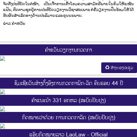
ຈັດຕັ້ງປະຕິບັດໃນຕໍ່ໜ້າ, ເປັນເຈົ້າການເຕົ້າໂຮມຄວາມສາມັກຄີພາຍໃນກົມໃຫ້ແໜ້ນ
ແຟ້ນ, ຕິດຕາມຊຸກຍູ້ການປະຕິບັດວຽກງານວິຊາສະເພາະ ກໍຄືວຽກງານປິ່ນອ້ອມໃຫ້ໄດ້
ຮັບຜົນສໍາເລັດທາງດ້ານປະລິມານ ແລະ ຄຸນນະພາບ.
ຂ່າວ: ຄໍາຫວັນ
ຄຳຂວັນວຽກງານກວດກາ
ສ້າງກອງປະຊູມ
ຊົມເຊີຍວັນສ້າງຕັ້ງອົງການກວດກາພັກ-ລັດ ຄົບຮອບ 44 ປີ
ຄຳແນະນຳ 331 ອກຫລ (ສະບັບປັບປຸງ)
ກົດໝາຍວ່າດ້ວຍ ການກວດກາລັດ (ສະບັບປັບປຸງ)
ແອັບກົດໝາຍລາວ LaoLaw - Official