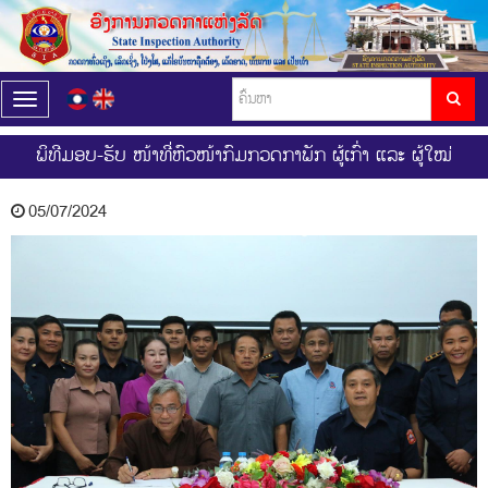
T
o
g
ພິທີມອບ-ຮັບ ໜ້າທີ່ຫົວໜ້າກົມກວດກາພັກ ຜູ້ເກົ່າ ແລະ ຜູ້ໃໝ່
g
l
e
05/07/2024
n
a
v
i
g
a
t
i
o
n