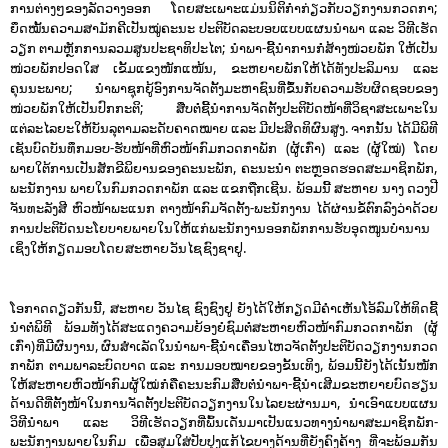
ການຕ່າງໆຂອງລັດວາງອອກ ໂດຍສະເພາະແມ່ນນິຕິກໍາກ່ຽວກັບວຽກງານກວດກາ;
ຍຶດໝັ້ນຄວາມສາມັກຄີເປັນໝູ່ຄະນະ ປະຕິບັດລະບອບແບບແຜນນໍາພາ ແລະ ວິທີເຮັດ
ວຽກ ຕາມຫຼັກການລວມສູນປະຊາທິປະໄຕ; ນໍາພາ-ຊີ້ນໍາການກໍ່ສ້າງໜ່ວຍພັກ ໃຫ້ເປັນ
ໜ່ວຍພັກປອດໃສ ເຂັ້ມແຂງໜັກແໜ້ນ, ຂະຫຍາຍພັກໃຫ້ໄດ້ທັງປະລິມານ ແລະ
ຄຸນນະພາບ; ນໍາພາຊຸກຍູ້ອົງການຈັດຕັ້ງມະຫາຊົນທີ່ຂຶ້ນກັບຄວາມຮັບຜິດຊອບຂອງ
ໜ່ວຍພັກໃຫ້ເປັນປົກກະຕິ; ສືບຕໍ່ຊີ້ນໍາການຈັດຕັ້ງປະຕິບັດໜ້າທີ່ວິຊາສະເພາະໃນ
ແຕ່ລະໄລຍະໃຫ້ບັນລຸຕາມລະດັບຄາດໝາຍ ແລະ ມີປະສິດທິຜົນສູງ. ຈາກນັ້ນ ໄດ້ມີພິທີ
ເຊັນບົດບັນທຶກມອບ-ຮັບໜ້າທີ່ຫົວໜ້າກົມກວດກາພັກ (ຜູ້ເກົ່າ) ແລະ (ຜູ້ໃໝ່) ໂດຍ
ພາຍໃຕ້ການເປັນສັກຂີພິຍານຂອງຄະນະພັກ, ຄະນະນໍາ ຕະຫຼອດຮອດສະມາຊິກພັກ,
ພະນັກງານ ພາຍໃນກົມກວດກາພັກ ແລະ ແຂກຖືກເຊີນ. ພ້ອມນີ້ ສະຫາຍ ນາງ ດວງປີ
ຈັນທະລັງສີ ຫົວໜ້າພະແນກ ຕາງໜ້າກົມຈັດຕັ້ງ-ພະນັກງານ ໄດ້ຜ່ານຂໍ້ຕົກລົງວ່າດ້ວຍ
ການປະຕິບັດນະໂຍບາຍພາຍໃນໃຫ້ແກ່ພະນັກງານອອກພັກການຮັບອຸດໜູນບໍານານ
ເຊິ່ງໃຫ້ກຽດມອບໂດຍ ສະຫາຍ ວັນໄຊ ຊົງຊາຢູ.
ໂອກາດດຽວກັນນີ້, ສະຫາຍ ວັນໄຊ ຊົງຊົງຢູ ຍັງໄດ້ໃຫ້ກຽດມີຄໍາເຫັນໂອ້ລົມໃຫ້ທິດຊີ້
ນໍາຕໍ່ພິທີ ພ້ອມທັງໄດ້ສະແດງຄວາມຍ້ອງຍໍຊົມຕໍ່ສະຫາຍຫົວໜ້າກົມກວດກາພັກ (ຜູ້
ເກົ່າ) ທີ່ມີຜົນງານ, ຜົນສໍາເລັດໃນນໍາພາ-ຊີ້ນໍາ ເຄື່ອນໄຫວຈັດຕັ້ງປະຕິບັດວຽກງານກວດ
ກາພັກ ຕາມພາລະບົດບາດ ແລະ ການມອບໝາຍຂອງຂັ້ນເທິງ, ພ້ອມນີ້ຍັງໄດ້ເນັ້ນໜັກ
ໃຫ້ສະຫາຍຫົວໜ້າກົມຜູ້ໃໝ່ ກໍຄືຄະນະກົມ ສືບຕໍ່ນໍາພາ-ຊີ້ນໍາ ເສີມຂະຫຍາຍບົດຮຽນ
ດ້ານດີທີ່ຕັ້ງໜ້າໃນການຈັດຕັ້ງປະຕິບັດວຽກງານໃນໄລຍະຜ່ານມາ, ນໍາເອົາແບບແຜນ
ວິທີນໍາພາ ແລະ ວິທີເຮັດວຽກທີ່ພົ້ນເດັ່ນມາເປັນແນວທາງນໍາພາສະມາຊິກພັກ-
ພະນັກງານພາຍໃນກົມ ເພື່ອສຸມໃສ່ປັບປຸງແກ້ໄຂບາງດ້ານທີ່ຍັງຄົງຄ້າງ ທີ່ຈະພ້ອມກັນ