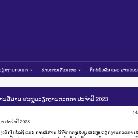
ໍາວຽກງານກວດກາ
ຂ່າວການເຄື່ອນໄຫວ
ຕິດຕໍ່ພົວພັນ ແລະ ສາຍດ່ວ
ານສື່ສານ ສະຫຼຸບວຽກງານກວດກາ ປະຈໍາປີ 2023
14
ຊວງເຕັກໂນໂລຊີ ແລະ ການສື່ສານ ໄດ້ຈັດກອງປະຊຸມສະຫຼຸບວຽກງານກວດກາ ປະ