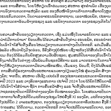
ຍການເປັນປະທານຂອງ ສະຫາຍ ປອ ສັນຕິສຸກ ສິມມາລາວົງ ຮອງເລຂາຄະນະພ
ລະ ການສື່ສານ, ໂດຍໃຫ້ກຽດເຂົ້າຮ່ວມຂອງ ສະຫາຍ ສຸກຄໍາເພັດ ເຮືອງບຸ
ທານອົງການກວດກາແຫ່ງລັດ ແລະ
ຮອງຫົວໜ້າອົງການຕ້ານການສໍ້ລາດບັງຫຼວງ
 ຄະນະກົມກວດກາ, ບັນດາເລຂາຄະນະພັກຮາກຖານ, ເລຂາໜ່ວຍພັກ, ປະທາ
ວຽກງານກວດກາອ້ອມຂ້າງກະຊວງ ແລະ ພະນັກງານກວດກາ ຂອງກະຊວງເຕັກໂນ
ເຫັນຄວາມສໍາຄັນຂອງວຽກງານກວດກາ, ເຊິ່ງ ແມ່ນໜຶ່ງໃນພາລະບົດບາດ ແລ
່າບໍ່ມີການນຳພາ” ຍ້ອນເຫັນໄດ້ຄວາມສໍາຄັນດັ່ງກ່າວ ຄະນະພັກ, ຄະນະນໍາກະ
້ນເອົາໃຈໃສ່ຈັດຕັ້ງເຄື່ອນໄຫວວຽກງານກວດກາຢ່າງເປັນປົກກະຕິ. ແຕ່ເມື່ອສ
ັນວ່າຍັງມີຈຸດອ່ອນ, ຂໍ້ຄົງຄ້າງຢູ່ບໍ່ໜ້ອຍ ເຊິ່ງຈະຕ້ອງໄດ້ສືບຕໍ່ເອົາໃຈໃ
້າຮ່ວມ ຕ້ອງໄດ້ພ້ອມກັນຍົກສູງຄວາມຮັບຜິດຊອບ, ສຸມສະຕິປັນຍາຂອງຕົນເຂົ້າໃ
ກົງມາຕໍ່ເນື້ອໃນຕ່າງໆ ເພື່ອພ້ອມກັນຊອກວິທີການ ແລະ ມາດຕະການໃນການຈັດ
່ສ້າງໃຫ້ວຽກງານກວດກາມີຄວາມໜັກແໜ້ນ, ເຂັ້ມແຂງ. ພ້ອມນີ້, ຍັງໄດ້ເຜີຍແຜ່
ວຍ ການສືບຕໍ່ຍູ້ແຮງການຜັນຂະຫຍາຍແນວທາງປ່ຽນແປງໃໝ່ ສູ່ລວງເລິກ ສ້າງ
ອງພັກ; ຈາກນັ້ນ, ສະຫາຍ ເຮີເຊັງ ເຢຍບໍເຮີ ຮອງປະທານຄະນະກວດກາພັກກະຊ
າປີ 2023 ແລະ ວາງທິດທາງແຜນການ ປະຈໍາປີ 2024 ໂດຍໄດ້ຍົກໃຫ້ບັນດາຜ
ໄດ້ເອົາໃຈໃສ່ນຳພາ-ຊີ້ນຳ ການຄົ້ນຄວ້າສ້າງ ແລະ ຈັດຕັ້ງຜັນຂະຫຍາຍນິຕິກຳ 
ມຈັດປາຖະກະຖາບັນດານິຕິກໍາຕ່າງຂອງພັກ-ກົດໝາຍຂອງລັດ. ໂດຍສະເພາະບັນດາ
າການຈັດຕັ້ງປະຕິບັດມະຕິກອງປະຊຸມໃຫຍ່ຄັ້ງທີ XI ຂອງພັກ, ມະຕິກອງປະຊ
ງປະຕິບັດ 2 ວາລະແຫ່ງຊາດ, ກອງປະຊຸມວຽກງານກວດກາທົ່ວປະເທດ ຄັ້ງທີ 
9/ຄລສພ; ໄດ້ຕິດຕາມ, ກວດກາປົກກະຕິ ການຈັດປະຕິບັດພາລະບົດບາດ, ຂ