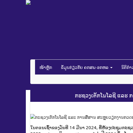
ໜ້າຫຼັກ
ຂໍ້ມູນກ່ຽວກັບ ຄກສພ-ອກຫລ
ນິຕິກ
ກະຊວງເຕັກໂນໂລຊີ ແລະ ກ
ໃນຕອນເຊົ້າຂອງວັນທີ 14 ມີນາ 2024, ທີ່ຫ້ອງປະຊຸມກະ