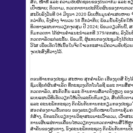
ສິດ, ໜ້າທີ່ ແລະ ຄວາມຮັບຜິດຊອບຂອງບັນດາກົມ ແລະ ທ
ເປົ້າໝາຍ; ຕິດຕາມ, ກວດກາການປະຕິບັດຜົນຂອງການກວດກ
ສະບັບລົງວັນທີ 04 ມິຖູນາ 2020 ພົບເຫັນມູນຄ່າເສຍຫາຍ ຈ
ກວ່າກີບ, ຍັງຄ້າງ ຈໍານວນ 58 ຕື້ກວ່າກີບ; ພ້ອມນັ້ນຍັງຍ
ທິດທາງແຜນການວຽກຈຸດສຸມ ປີ 2024; ພ້ອມດຽວກັນນີ້,
ກົມກວດກາ ໄດ້ຜ່ານຄໍາແນະນໍາເລກທີ 379/ຄກສພ, ລົງວັນ
ກວດກາລັດແຕ່ລະຂັ້ນ. ພ້ອມນີ້, ຜູ້ແທນກອງປະຊຸມຍັງໄດ້ປ
ວິໄສ ເພື່ອເຮັດໃຫ້ເນື້ອໃນຈິດໃຈເອກະສານມີຄວາມຄົບຖ້ວນ
ຈຸດປະສົງທີ່ວາງໄວ້.
ຕອນທ້າຍກອງປະຊຸມ ສະຫາຍ ສຸກຄໍາເພັດ ເຮືອງບຸດສີ ຍັງໄ
ຊົມເຊີຍຕໍ່ຜົນສໍາເລັດ ທີ່ກະຊວງເຕັກໂນໂລຊີ ແລະ ການສື
ກວດກາລັດ, ສະກັດກັ້ນ ແລະ ຕ້ານການສໍ້ລາດບັງຫຼວງ ຂ
ແບບແຜນວິທີເຮັດວຽກໃຫ້ເປັນລະບົບກົມກຽວ, ສືບຕໍ່ຕ
ແລະ ຄະນະພັກກະຊວງ ຕິດພັນກັບການກະກຽມກອງປະຊຸມໃຫຍ່ 3 
ສອດຄ່ອງຕາມຂັ້ນຕອນ ຂອງລະບຽບກົດໝາຍໃນການຄຸ້ມຄອງບໍ
ກໍ່ສ້າງ, ຍົກລະດັບວຽກງານວິຊາສະເພາະເວົ້າລວມ, ເວົ້າສະ
ການເຜີຍແຜ່ການເຄື່ອນໄຫວວຽກງານກວດກາຜ່ານສື່ໃຫ້ຫຼາຍ
ສໍາຄັນຂອງສູນກາງ, ອົງຄະນະພັກກະຊວງ ຕິດພັນກັບການປັ