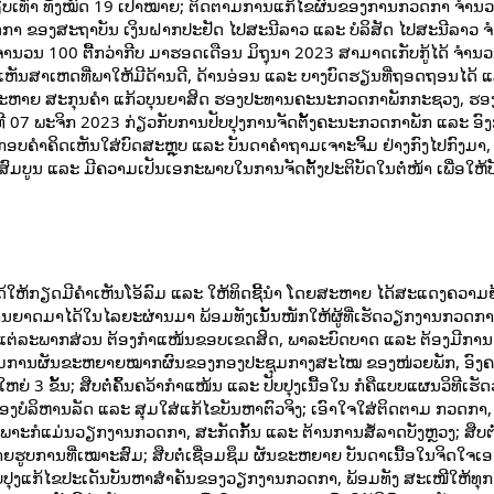
ຽບເທົ່າ ທັງໝົດ 19 ເປົ້າໝາຍ; ຕິດຕາມການແກ້ໄຂຜົນຂອງການກວດກາ ຈໍານ
າ ຂອງສະຖາບັນ ເງິນຝາກປະຢັດ ໄປສະນີລາວ ແລະ ບໍລິສັດ ໄປສະນີລາວ ຈໍ
ໍານວນ 100 ຕື້ກວ່າກີບ ມາຮອດເດືອນ ມິຖຸນາ 2023 ສາມາດເກັບກູ້ໄດ້ ຈຳນວນ
ົກໃຫ້ເຫັນສາເຫດທີ່ພາໃຫ້ມີດ້ານດີ, ດ້ານອ່ອນ ແລະ ບາງບົດຮຽນທີ່ຖອດຖອນໄດ້ 
 ສະຫາຍ ສະກຸນຄໍາ ແກ້ວບຸນຍາສິດ ຮອງປະທານຄະນະກວດກາພັກກະຊວງ, ຮອ
ທີ 07 ພະຈິກ 2023 ກ່ຽວກັບການປັບປຸງການຈັດຕັ້ງຄະນະກວດກາພັກ ແລະ ອົ
ະກອບຄໍາຄິດເຫັນໃສ່ບົດສະຫຼຸບ ແລະ ບັນດາຄໍາຖາມເຈາະຈິ້ມ ຢ່າງກົງໄປກົງມາ
ສົມບູນ ແລະ ມີຄວາມເປັນເອກະພາບໃນການຈັດຕັ້ງປະຕິບັດໃນຕໍ່ໜ້າ ເພື່ອໃຫ້
ດ້ໃຫ້ກຽດມີຄໍາເຫັນໂອ້ລົມ ແລະ ໃຫ້ທິດຊີ້ນໍາ ໂດຍສະຫາຍ ໄດ້ສະແດງຄວາມຍ
່ສານຍາດມາໄດ້ໃນໄລຍະຜ່ານມາ ພ້ອມທັງເນັ້ນໜັກໃຫ້ຜູ້ທີ່ເຮັດວຽກງານກວດກາ
ອງແຕ່ລະພາກສ່ວນ ຕ້ອງກຳແໜ້ນຂອບເຂດສິດ, ພາລະບົດບາດ ແລະ ຕ້ອງມີການກ
ິດຕາມການຜັນຂະຫຍາຍໝາກຜົນຂອງກອງປະຊຸມກາງສະໄໝ ຂອງໜ່ວຍພັກ, ອົງ
ຂັ້ນ; ສືບຕໍ່ຄົ້ນຄວ້າກໍາແໜ້ນ ແລະ ປັບປຸງເນື້ອໃນ ກໍຄືແບບແຜນວິທີເຮັ
ລິຫານລັດ ແລະ ສຸມໃສ່ແກ້ໄຂບັນຫາຕົວຈິງ; ເອົາໃຈໃສ່ຕິດຕາມ ກວດກາ, ບ
ເພາະກໍແມ່ນວຽກງານກວດກາ, ສະກັດກັ້ນ ແລະ ຕ້ານການສໍ້ລາດບັງຫຼວງ; ສືບຕໍ່
ຮູບການທີ່ເໝາະສົມ; ສືບຕໍ່ເຊື່ອມຊຶມ ຜັນຂະຫຍາຍ ບັນດາເນື້ອໃນຈິດໃຈ
ບປຸງແກ້ໄຂປະເດັນບັນຫາສໍາຄັນຂອງວຽກງານກວດກາ, ພ້ອມທັງ ສະເໜີໃຫ້ທຸກ