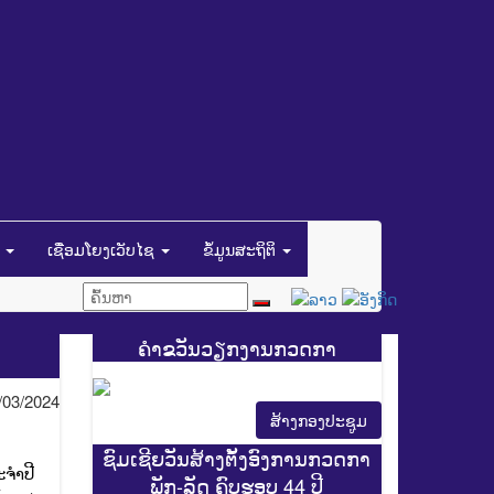
ນ
ເຊື່ອມໂຍງເວັບໄຊ
ຂໍ້ມູນສະຖິຕິ
ຄຳຂວັນວຽກງານກວດກາ
/03/2024
ສ້າງກອງປະຊູມ
ຊົມເຊີຍວັນສ້າງຕັ້ງອົງການກວດກາ
ຈໍາປີ
ພັກ-ລັດ ຄົບຮອບ 44 ປີ