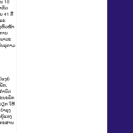
ວນ 10
າກັດ
 41 ຕື້
ແລະ
ງຫົວໜ້າ
ງການ
, ພາວະ
ບັນລຸຕາມ
້ອງຍໍ
ພັກ,
ໍານົດ
ຄະນະພັກ
ດວຽກ ໃຫ້
ໍາລຸງ
ຍູ້ແຮງ
ເອກະສານ