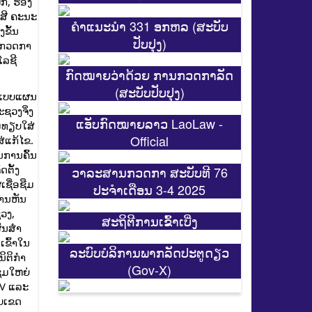
ັກ, ຮອງ
ດສີ ຄະນະ
ຄຳແນະນຳ 331 ອກຫລ (ສະບັບ
ຂັ້ນ
ປັບປຸງ)
ນກວດກາ
ໂລຊີ
ກົດໝາຍວ່າດ້ວຍ ການກວດກາລັດ
(ສະບັບປັບປຸງ)
ະ ແບບແຜນ
ຊວງຈິ່ງ
ແອັບກົດໝາຍລາວ LaoLaw -
ົມທຽບໃສ່
Official
ສ່ແກ້ໄຂ.
ນການຄົ້ນ
ຕັ້ງ
ວາລະສານກວດກາ ສະບັບທີ 76
ເຊື່ອຊືມ
ປະຈຳເດືອນ 3-4 2025
ການຫັນ
ວງ,
ສະ​ຖິ​ຕີການ​ເຂົ້າ​ເບີ່ງ
ົນສໍາ
ເຂົ້າໃນ
ລະບົບບໍລິການພາກລັດປະຕູດຽວ
ນິຕິກຳ
(Gov-X)
ຸມໃຫຍ່
IV ແລະ
ອບເຂດ