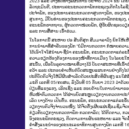
2023 ແລະ ວາງທິດທາງແຜນການ ປະຈໍາປີ 2024 ຂຶ້ນ ໂດ
ລັດຖະມົນຕີ, ປະທານຄະນະກວດກາພັກກະຊວງເຕັກໂນໂລຊີ ແ
ປະຈໍາພັກ, ຮອງປະທານຄະນະກວດກາສູນກາງພັກ, ຮອງປະ
ສູນກາງ, ມີບັນທ່ານຮອງປະທານຄະນະກວດກາພັກກະຊວງ,
ຄະນະພັກຮາກຖານ, ຜູ້ກວດກາໜ່ວຍພັກ, ຜູ້ຮັບຜິດຊອບ
ແລະ ການສື່ສານ ເຂົ້າຮ່ວມ.
ໃນໂອກາດນີ້ ສະຫາຍ ປອ ສັນຕິສຸກ ສິມມາລາວົງ ຍົກໃຫ້
ການນຳພາທີ່ສຳຄັນຂອງພັກ “ບໍ່ມີການກວດກາ ກໍ່ໝາຍຄວາມວ
ໄດ້ເອົາໃຈໃສ່ນໍາພາ-ຊີ້ນໍາ ຄະນະພັກ, ຄະນະກວດກາແຕ່ລະຂັ
ຄວາມຮຽກຮ້ອງຕ້ອງການຂອງໜ້າທີ່ການເມືອງ ໃນໄລຍະໃໝ່ແລ້ວ ເຫ
ສະນັ້ນ, ເພື່ອບັນລຸຄາດໝາຍທີ່ວາງໄວ້ ບັນດາສະຫາຍທີ່ເຂົ
ຄວ້າ ແລະ ປະກອບຄໍາເຫັນຕໍ່ບົດສະຫຼຸບແຜນການຢ່າງກົງໄປ
ປະຕິບັດຕົວຈິງໃຫ້ມີຜົນສໍາເລັດດ້ວຍປະສິດທິຜົນສູງ ແນໃສ
ມະຕິ ເລກທີ 05/ຄບສພ, ລົງວັນທີ 05 ກັນຍາ 2023 ວ່າດ້
ປ່ຽນທີ່ແຂງແຮງ, ເລິກເຊິ່ງ ແລະ ຮອບດ້ານໃນການນໍາພາຂ
ຫົວໜ້າກົມກວດກາ ໄດ້ຜ່ານບົດສະຫຼຸບວຽກງານກວດກາປະຈໍ
ເລັດ ບາງດ້ານ ເປັນຕົ້ນ. ຄະນະພັກ, ຄະນະກວດກາແຕ່ລະຂັ້ນ
ວຽກງານຕົວຈິງຈໍານວນໜຶ່ງ; ໄດ້ຈັດຕັ້ງເຜີຍແຜ່ເຊື່ອມຊຶ
ກ່ຽວກັບວຽກງານກວດກາພັກ-ກວດກາລັດ; ໄດ້ຕິດຕາມ, ກວດກ
ອົງຄະນະພັກກະຊວງ, ຕິດຕາມການຜັນຂະຫຍາຍ ແລະ ຈັດຕັ້
ຄຳສັ່ງແນະນຳຂອງຄະນະເລຂາທິການສູນກາງພັກ ເລກທີ 16