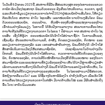
ໃນວັນທີ 6 ມັງກອນ 2025 ນີ້, ສະຫາຍ ກິລິວັນ ສີສະແຫວງສຸກ ຮອງປະທານຄະນະກວດ
ກາພັກ-ລັດເມືອງໄຊເສດຖາ ພ້ອມດ້ວຍຄະນະ ລົງເຄື່ອນໄຫວຕິດຕາມ, ກວດກາ, ຊຸກຍູ້
ແລະ ເກັບກໍາຂໍ້ມູນວຽກງານກວດກາ ປະຈໍາປີ 2024 ຢູ່ໜ່ວຍພັກບ້ານສົມໂຄດ, ໃຫ້ກຽດ
ຕ້ອນຮັບໂດຍ ສະຫາຍ ຄໍາໃບ ໄຊຍະສີນ ເລຂາໜ່ວຍພັກ-ນາຍບ້ານໆສົມໂຄດ ພ້ອມ
ດ້ວຍຄະນະໜ່ວຍພັກ, ຄະນະບ້ານ, ຫົວໜ້າ-ຮອງຫົວໜ້າຂະແໜງການຂອງບ້ານ
ເຂົ້າຮ່ວມຢ່າງພ້ອມພຽງ. ໂອກາດນີ້ ໄດ້ຮັບຟັງການລາຍງານ ສະພາບການເຄື່ອນໄຫວ
ການຈັດຕັ້ງປະຕິບັດວຽກງານກວດກາ ໃນໄລຍະ 1 ປີຜ່ານມາ ຈາກ ສະຫາຍ ຄໍາໃບ ໄຊ
ຍະສິນ ເຊິ່ງໃຫ້ຮູ້ວ່າ ຄະນະໜ່ວຍພັກໄດ້ເອົາໃຈໃສ່ນໍາພາ-ຊີ້ນໍາ ໃນການເຜີຍແຜ່,
ເຊື່ອມຊຶມ ຜັນຂະຫຍາຍບັນດາມະຕິ, ຄໍາສັ່ງ, ກົດລະບຽບຂອງພັກ, ກົດໝາຍ ແລະ
ລະບຽບການຕ່າງໆຂອງລັດ ແລະ ເອກະສານສໍາຄັນຕ່າງໆ, ພ້ອມນີ້ກໍ່ຍັງໄດ້ ເອົາໃຈໃສ່
ສຶກສາອົບຮົມການເມືອງໃຫ້ແກ່ສະມາຊິກພັກ, ປະຊາຊົນພາຍໃນບ້ານຢ່າງເປັນ
ປົກກະຕິ. ພ້ອມນີ້ກໍຍັງໄດ້ເອົາໃຈໃສ່ຕິດຕາມ, ກວດກາການປະຕິບັດກົດລະບຽບຂອງ
ພັກ, ກົດໝາຍຂອງລັດ, ການປະຕິບັດໜ້າທີ່ການເມືອງທີ່ໄດ້ຮັບມອບໝາຍ ຂອງບັນດາ
ສະມາຊິກພັກ ແລະ ຂະແໜງການທີ່ກ່ຽວຂ້ອງຂອງບ້ານ ເຫັນໄດ້ວ່າ ມີຫຼາຍໜ້າວຽກສໍາ
ເລັດຕາມແຜນການທີ່ວາງໄວ້ເປັນຢ່າງດີ.ພ້ອມນີ້ ກໍ່ໄດ້ມີການແລກປ່ຽນຄຳຄິດເຫັນ, ໃນ
ການຈັດຕັ້ງປະຕິບັດວຽກງານຕ່າງໆຂອງໜ່ວຍພັກ ໃນໄລຍະຜ່ານມາມີຂໍ້ສະດວກ,
ຂໍ້ຫຍຸ້ງຍາກຄືແນວໃດ? ແລະ ໄດ້ຊີ້ແຈງບັນຫາຂໍ້ຂ້ອງໃຈ ຢ່າກົງໄປກົງມາ ເພື່ອເຮັດໃຫ້
ການເຄື່ອນໄຫວວຽກງານກວດກາໃນຕໍ່ໜ້າ ມີບາດກ້າວອັນໃໝ່ ແລະ ມີຜົນສໍາເລັດຍິ່ງ
ຂຶ້ນ.ໂດຍ: ອານັນ ພິມມະເສນ