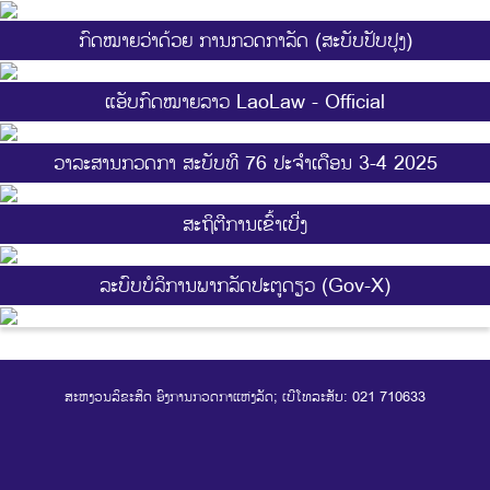
ກົດໝາຍວ່າດ້ວຍ ການກວດກາລັດ (ສະບັບປັບປຸງ)
ແອັບກົດໝາຍລາວ LaoLaw - Official
ວາລະສານກວດກາ ສະບັບທີ 76 ປະຈຳເດືອນ 3-4 2025
ສະ​ຖິ​ຕີການ​ເຂົ້າ​ເບີ່ງ
ລະບົບບໍລິການພາກລັດປະຕູດຽວ (Gov-X)
ສະຫງວນລິຂະສິດ ອົງການກວດກາແຫ່ງລັດ; ເບີໂທລະສັບ: 021 710633