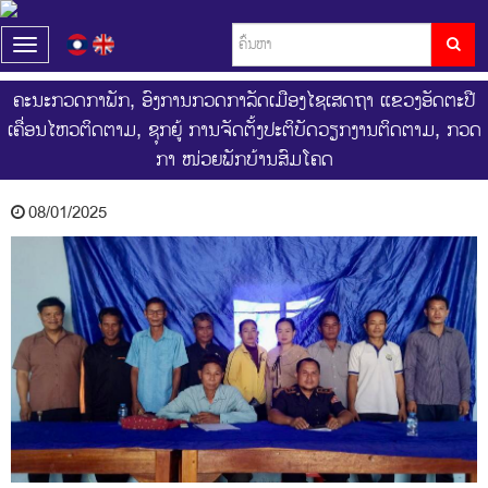
T
o
g
ຄະນະກວດກາພັກ, ອົງການກວດກາລັດເມືອງໄຊເສດຖາ ແຂວງອັດຕະປື
g
ເຄື່ອນໄຫວຕິດຕາມ, ຊຸກຍູ້ ການຈັດຕັ້ງປະຕິບັດວຽກງານຕິດຕາມ, ກວດ
l
e
ກາ ໜ່ວຍພັກບ້ານສົມໂຄດ
n
a
v
08/01/2025
i
g
a
t
i
o
n