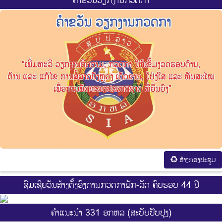
ຄຳຂວັນວຽກງານກວດກາ
ສ້າງກອງປະຊູມ
ຊົມເຊີຍວັນສ້າງຕັ້ງອົງການກວດກາພັກ-ລັດ ຄົບຮອບ 44 ປີ
ຄຳແນະນຳ 331 ອກຫລ (ສະບັບປັບປຸງ)