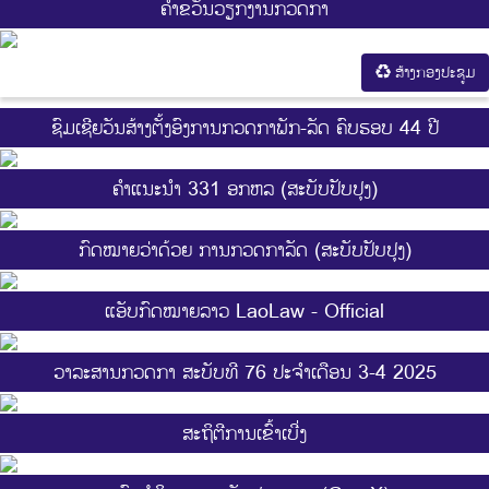
ຄຳຂວັນວຽກງານກວດກາ
ສ້າງກອງປະຊູມ
ຊົມເຊີຍວັນສ້າງຕັ້ງອົງການກວດກາພັກ-ລັດ ຄົບຮອບ 44 ປີ
ຄຳແນະນຳ 331 ອກຫລ (ສະບັບປັບປຸງ)
ກົດໝາຍວ່າດ້ວຍ ການກວດກາລັດ (ສະບັບປັບປຸງ)
ແອັບກົດໝາຍລາວ LaoLaw - Official
ວາລະສານກວດກາ ສະບັບທີ 76 ປະຈຳເດືອນ 3-4 2025
ສະ​ຖິ​ຕີການ​ເຂົ້າ​ເບີ່ງ