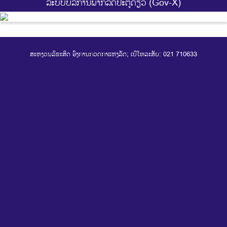
ລະບົບບໍລິການພາກລັດປະຕູດຽວ (Gov-X)
ສະຫງວນລິຂະສິດ ອົງການກວດກາແຫ່ງລັດ; ເບີໂທລະສັບ: 021 710633