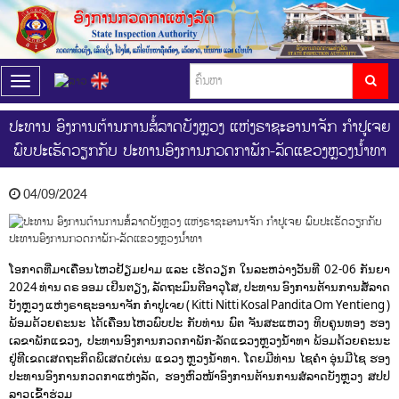
T
o
g
ປະທານ ອົງການຕ້ານການສໍ້ລາດບັງຫຼວງ ແຫ່ງຣາຊະອານາຈັກ ກຳປູເຈຍ
g
ພົບປະເຮັດວຽກກັບ ປະທານອົງການກວດກາພັກ-ລັດແຂວງຫຼວງນໍ້າທາ
l
e
n
04/09/2024
a
v
i
g
a
ໂອກາດທີ່ມາເຄື່ອນໄຫວຢ້ຽມຢາມ ແລະ ເຮັດວຽກ ໃນລະຫວ່າງວັນທີ 02-06 ກັນຍາ
t
2024 ທ່ານ ດຣ ອອມ ເຢິນຕຽງ, ລັດຖະມົນຕີອາວຸໂສ, ປະທານ ອົງການຕ້ານການສໍ້ລາດ
i
ບັງຫຼວງ ແຫ່ງຣາຊະອານາຈັກ ກຳປູເຈຍ ( Kitti Nitti Kosal Pandita Om Yentieng )
o
ພ້ອມດ້ວຍຄະນະ ໄດ້ເຄື່ອນໄຫວພົບປະ ກັບທ່ານ ພົຕ ຈັນສະແຫວງ ທິບຄູນທອງ ຮອງ
n
ເລຂາພັກແຂວງ,​ ປະທານອົງການກວດກາພັກ-ລັດແຂວງຫຼວງນໍ້າທາ ພ້ອມດ້ວຍຄະນະ
ຢູ່ທີເຂດເສດຖະກິດພິເສດບໍ່ເຕ່ນ ແຂວງ ຫຼວງນໍ້າທາ. ໂດຍມີທ່ານ ໄຊຄຳ ອຸ່ນມີໄຊ ຮອງ
ປະທານອົງການກວດກາແຫ່ງລັດ, ຮອງຫົວໜ້າອົງການຕ້ານການສໍລາດບັງຫຼວງ ສປປ
ລາວ ເຂົ້າຮ່ວມ