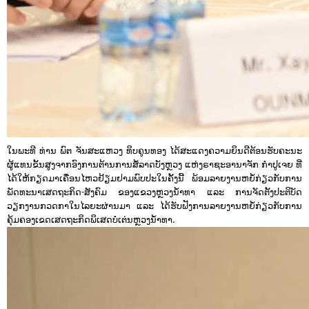
ໃນພະທີ ທ່ານ ພົຕ ຈັນສະແຫວງ ທິບຄູນທອງ ໄດ້ສະແດງຄວາມຍິນດີຕ້ອນຮັບຄະນະ
ຜູ້ແທນຂັ້ນສູງຈາກອົງການຕ້ານການສໍ້ລາດບັງຫຼວງ ແຫ່ງຣາຊະອານາຈັກ ກຳປູເຈຍ ທີ່
ໄດ້ໃຫ້ກຽດມາເຄື່ອນໄຫວຢ້ຽມຢາມພົບປະໃນຄັ້ງນີ້ ພ້ອມລາຍງານຫຍໍ້ກ່ຽວກັບການ
ພັດທະນາເສດຖະກິດ-ສັງຄົມ ຂອງແຂວງຫຼວງນໍ້າທາ ແລະ ການຈັດຕັ້ງປະຕິບັດ
ວຽກງານກວດກາໃນໄລຍະຜ່ານມາ ແລະ ໄດ້ຮັບຟັງການລາຍງານຫຍໍ້ກ່ຽວກັບການ
ຄຸ້ມຄອງເຂດເສດຖະກິດພິເສດບໍ່ເຕ່ນຫຼວງນໍ້າທາ.