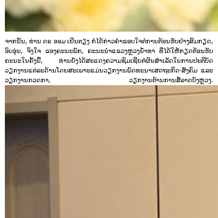
ຈາກນັ້ນ, ທ່ານ ດຣ ອອມ ເຢິນຕຽງ ກໍ່ໄດ້ກ່າວຄຳຂອບໃຈຕໍ່ການຕ້ອນຮັບຢ່າງສົມກຽດ,
ອົບອຸ່ນ, ຈິງໃຈ ຂອງຄະນະພັກ,​ ຄະນະນໍາແຂວງຫຼວງນໍ້າທາ ທີ່ໄດ້ໃຫ້ກຽດຕ້ອນຮັບ
ຄະນະໃນຄັ້ງນີ້, ທ່ານຍັງໄດ້ສະແດງຄວາມຊົມເຊີຍຕໍ່ຜົນສຳເລັດໃນການປະຕິບັດ
ວຽກງານແຕ່ລະດ້ານໂດຍສະເພາະແມ່ນວຽກງານພັດທະນາເສດຖະກິດ-ສັງຄົມ ແລະ
ວຽກງານກວດກາ,​ ວຽກງານຕ້ານການສໍ້ລາດບັງຫຼວງ.