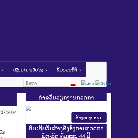
ນ
ເຊື່ອມໂຍງເວັບໄຊ
ຂໍ້ມູນສະຖິຕິ
ຄຳຂວັນວຽກງານກວດກາ
/07/2024
ສ້າງກອງປະຊູມ
ຊົມເຊີຍວັນສ້າງຕັ້ງອົງການກວດກາ
ພັກ
ພັກ-ລັດ ຄົບຮອບ 44 ປີ