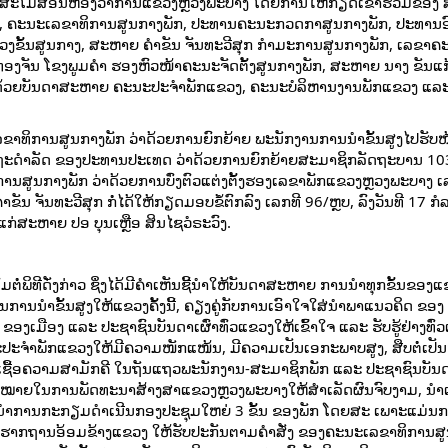
ຂຶ້ນທີ່ສະໂມສອນຫ້ອງວ່າການແຂວງຫຼວງພະບາງ ໂດຍການໃຫ້ກຽດເຂົ້າຮ່ວມຂອ
ກ, ຄະນະເລຂາທິການສູນກາງພັກ, ປະທານຄະນະກວດກາສູນກາງພັກ, ​ປະທານ
ວງຂັ້ນສູນກາງ, ສະຫາຍ ຄໍາຂັນ
ຈັນທະວີສຸກ ກໍາມະການສູນກາງພັກ, ເລຂາຄ
ງຈັນ ໂຂງພູມຄໍາ ຮອງຫົວໜ້າຄະນະຈັດຕັ້ງສູນກາງພັກ, ສະຫາຍ ນາງ ຂັນແກ້
ອມດ້ວຍບັນດາສະຫາຍ ຄະນະປະຈໍາພັກແຂວງ, ຄະນະບໍລິຫານງານພັກແຂວງ ແລ
ລຂາທິການສູນກາງພັກ ວ່າດ້ວຍການຍົກຍ້າຍ ພະນັກງານການນຳຂັ້ນສູງໄປຮັບໜ້
ລັດຖະດຳລັດ ຂອງປະທານປະເທດ ວ່າດ້ວຍການຍົກຍ້າຍສະມາຊິກລັດຖະບານ 10
ການສູນກາງພັກ ວ່າດ້ວຍການບົ່ງຕົວແຕ່ງຕັ້ງຮອງເລຂາພັກແຂວງຫຼວງພະບາງ ເ
ັນ ຈັນທະວີສຸກ ກໍ່ໄດ້ໃຫ້ກຽດມອບຂໍ້ຕົກລົງ ເລກທີ 96/ຫຼບ, ລົງວັນທີ 17 ກໍ
ແກ່ສະຫາຍ ປອ ບຸນເຫຼືອ ສິນໄຊວໍຣະວົງ.
ພິທີດັ່ງກ່າວ ຊຶ່ງໄດ້ມີຄຳເຫັນຊີ້ນຳໃຫ້​ບັນດາ​ສະຫາຍ​ ການ​ນຳ​ທຸກ​ຂັ້ນຂອງ​ແຂວ
ການ​ນຳ​ຂັ້ນ​ສູງ​ໃຫ້ແຂວງຄັ້ງນີ້, ​ຄຽງຄູ່ກັບການເອົາໃຈໃສ່ນຳພາ​ແນວ​ຄິດ​ ຂອງ​
ອງ ​ແລະ ປະຊາຊົນ​ບັນດາ​ເຜົ່າ​ທົ່ວ​ແຂວງ​ໃຫ້​ເຂົ້າ​ໃຈ ​ແລະ ຮັບ​ຮູ້​ຢ່າງ​ທົ່ວ​ເ
​ພັກ​​ແຂວງໃຫ້​ມີ​ຄວາມ​ໜັກ​ແໜ້ນ, ມີ​ຄວາມ​ເປັນ​ເອກະ​ພາບ​ສູງ, ສືບ​ຕໍ່​ເປັນ​ຫ
ນເຊື້ອຄວາມ​ສາມັກຄີ​ ໃນ​ຖັນ​​ແຖວ​ພະນັກງານ-ສະມາຊິກ​ພັກ ແລະ ປະຊາຊົນ​ບັນດາ
າຄາດໝາຍໃນການ​ພັດທະນາ​ສ້າງສາ​ແຂວງ​ຫຼວງພະບາງໃຫ້ສໍາເລັດຜົນຈົບງາມ, ນໍ
ຊີ້​ນຳ​ການ​ກະກຽມ​ດຳ​ເນີນ​ກອງ​ປະຊຸມ​ໃຫຍ່ 3 ຂັ້ນ ຂອງພັກ ໂດຍສະ ເພາະແມ່
ານອ້ອມຂ້າງແຂວງ ​ໃຫ້​ຮັບປະກັນ​ຕາມ​ຄຳ​ສັ່ງ ​ຂອງ​ຄະນະ​ເລ​ຂາ​ທິການ​ສູນ