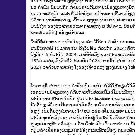
ແຂວງ, ຮອງເຈົ້າແຂວງໆຫຼວງພະບາງ ພິທີດັ່ງກ່າວໄດ້ຈັດ
ປອ ຄຳພັນ ພົມມະທັດ ກຳມະການກົມການເມືອງສູນກາງພັ
ກວດກາແຫ່ງລັດ ແລະ ຫົວໜ້າອົງການຕ້ານການສໍ້ລາດບັງຫຼ
ບໍລິຫານງານພັກແຂວງ, ເຈົ້າແຂວງໆຫຼວງພະບາງ, ສະຫາຍ ທອ
ມະນີເງົາ ຮອງຜູ້ວ່າການທະນາຄານແຫ່ງ ສ ປປ ລາວ, ພ້
ພາກສ່ວນທີ່ກ່ຽວຂ້ອງເຂົ້າຮ່ວມ.
​ໃນພິທີສະຫາຍ ທອງຈັນ ໂຂງພູມຄໍາ ໄດ້ຜ່ານຄຳສັ່ງ ຄະນະເ
ສະບັບເລກທີ 152/ຄລສພ, ລົງວັນທີ 2 ກໍລະກົດ 2024; 
ລົງວັນທີ 5 ກໍລະກົດ 2024; ມະຕິຕົກລົງ ຂອງຄະນະເລຂາທິ
153/ຄລສພ, ລົງວັນທີ2 ກໍລະກົດ 2024 ຈາກນັ້ນ ສະຫາຍ ຄໍາຂ
2024 ວ່າດ້ວຍການແຕ່ງຕັ້ງຮອງເຈົ້າແຂວງ ຫຼວງພະບາງ ໃຫ້
ໂອກາດນີ້ ສະຫາຍ ປອ ຄຳພັນ ພົມມະທັດ ກໍ່ໄດ້ໃຫ້ກຽດໂອ້ລົມຕໍ່
ເອກະ​ພາບ​ນຳ​ສູນກາງ ຕໍ່ກັບ​ການ​ສັບຊ້ອນເພີ່ມເຕີມ​ພະນັກງານ​
ພະນັກງານ-ສະມາຊິກ​ພັກ ຢູ່​ແຕ່​ລະ​ພະ​ແນ​ກການຂອງແຂວງ, ຂອງເມື
ຖືກຕ້ອງ; ເພີ່ມທະວີຄວາມ​ສາມັກຄີ​ພາຍ​ໃນຄະນະ​ພັກ, ຄະນະ​ປະຈຳ
ແຫຼ່ງ, ​ເປັນ​ຄັນ​ທຸງໃນ​ການ​ເຕົ້າ​ໂຮມ​ ແລະ ເສີມຂະຫຍາຍມູ
ລະດົມທຸກກໍາລັງແຮງ ເພື່ອ​​ພ້ອມ​ກັນສູ້ຊົນປະຕິບັດບັນດ
ຫຼວງພະບາງກ້າວຂຶ້ນສູ່ບາດກ້າວໃໝ່; ເປັນເຈົ້າການນໍາພາ-​
ກຽມດໍາເນີນກອງປະຊຸມໃຫຍ່ອົງຄະນະພັກເມືອງ, ຄະນະພັກຮາກຖ