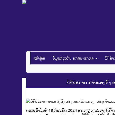
ໜ້າຫຼັກ
ຂໍ້ມູນກ່ຽວກັບ ຄກສພ-ອກຫລ
ນິຕິກ
ພິທີປະກາດ ການແຕ່ງຕັ້ງ
ຕອນເຊົ້າວັນທີ 18 ກໍລະກົດ 2024 ແຂວງຫຼວງພະບາງໄດ້ຈັດ