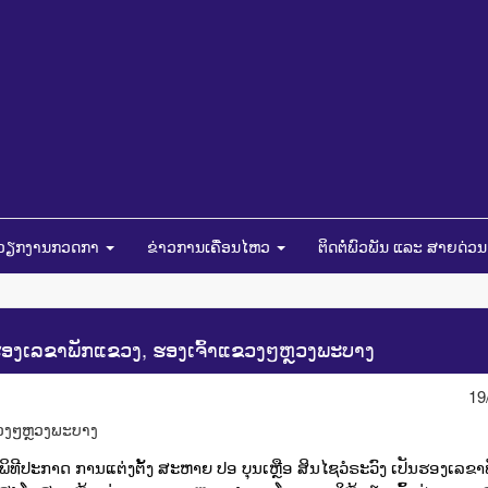
ໍາວຽກງານກວດກາ
ຂ່າວການເຄື່ອນໄຫວ
ຕິດຕໍ່ພົວພັນ ແລະ ສາຍດ່ວ
 ຮອງເລຂາພັກແຂວງ, ຮອງເຈົ້າແຂວງໆຫຼວງພະບາງ
19
ພິທີປະກາດ ການແຕ່ງຕັ້ງ ສະຫາຍ ປອ ບຸນເຫຼືອ ສິນໄຊວໍຣະວົງ ເປັນຮອງເລຂາ