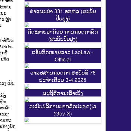
ງ ສະຫາຍ
ອົງການ
ຄຳແນະນຳ 331 ອກຫລ (ສະບັບ
ະນະ
ປັບປຸງ)
ວ ຫຼ້າ
ະ
ກົດໝາຍວ່າດ້ວຍ ການກວດກາລັດ
(ສະບັບປັບປຸງ)
າທີ່ໃໝ່
3/ປປທ,
ແອັບກົດໝາຍລາວ LaoLaw -
ລກທີ
Official
ລະກົດ
ວາລະສານກວດກາ ສະບັບທີ 76
ປະຈຳເດືອນ 3-4 2025
ງ ​ເປັນ​
ສະ​ຖິ​ຕີການ​ເຂົ້າ​ເບີ່ງ
ຖິງ​
ຼັກ​
ລະບົບບໍລິການພາກລັດປະຕູດຽວ
​ເຜົ່າ,
(Gov-X)
າແຂວງ
ນການກະ
​ກາງ​ພັກ