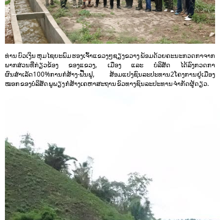
ທ່ານ ບົວເງິນ ຫຸມໄຊຍະພົມ ຮອງເຈົ້າແຂວງໆຊຽງຂວາງ ພ້ອມດ້ວຍຄະນະກວດກາຈາກ
ພາກສ່ວນທີ່ກ່ຽວຂ້ອງ ຂອງແຂວງ, ເມືອງ ແລະ ບໍລິສັດ ໄດ້ລົງກວດກາ
ຜົນສຳເລັດ100%ການກໍ່ສ້າງ-ຟື້ນຟູ, ສ້ອມແປງຊົນລະປະທານ2ໂຄງການຢູ່ເມືອງ
ໝອກ ຂອງບໍລິສັດ ພູພຽງ ກໍ່ສ້າງເຄຫາສະຖານ ຂົວທາງຊົນລະປະທານ ຈຳກັດຜູ້ດຽວ.