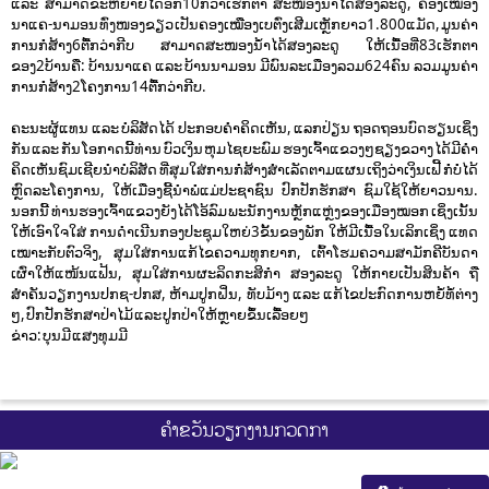
ແລະ ສາມາດຂະຫຍາຍໄດ້ອີກ10ກວ່າເຮັກຕາ ສະໜອງນ້ຳໄດ້ສອງລະດູ, ຄອງເໝືອງ
ນາແຄ-ນາມອນ ທົ່ງໜອງຂຽວ ເປັນຄອງເໝືອງເບຕົ່ງເສີມເຫຼັກຍາວ1.800ແມັດ, ມູນຄ່າ
ການກໍ່ສ້າງ6ຕື້ກວ່າກີບ ສາມາດສະໜອງນ້ຳໄດ້ສອງລະດູ ໃຫ້ເນື້ອທີ່83ເຮັກຕາ
ຂອງ2ບ້ານຄື: ບ້ານນາແຄ ແລະ ບ້ານນາມອນ ມີພົນລະເມືອງລວມ624ຄົນ ລວມມູນຄ່າ
ການກໍ່ສ້າງ2ໂຄງການ14ຕື້ກວ່າກີບ.
ຄະນະຜູ້ແທນ ແລະ ບໍລິສັດໄດ້ ປະກອບຄຳຄິດເຫັນ, ແລກປ່ຽນ ຖອດຖອນບົດຮຽນເຊິ່ງ
ກັນ ແລະ ກັນ ໂອກາດນີ້ທ່ານ ບົວເງິນ ຫຸມໄຊຍະພົມ ຮອງເຈົ້າແຂວງໆຊຽງຂວາງ ໄດ້ມີຄຳ
ຄິດເຫັນຊົມເຊີຍນຳບໍລິສັດ ທີ່ສຸມໃສ່ການກໍ່ສ້າງສຳເລັດຕາມແຜນ ເຖິງວ່າເງິນເຟີ້ ກໍ່ບໍ່ໄດ້
ຫຼົດລະໂຄງການ, ໃຫ້ເມືອງຊີ້ນຳພໍ່ແມ່ປະຊາຊົນ ປົກປັກຮັກສາ ຊົມໃຊ້ໃຫ້ຍາວນານ.
ນອກນີ້ ທ່ານຮອງເຈົ້າແຂວງຍັງໄດ້ໂອ້ລົມ ພະນັກງານຫຼັກແຫຼ່ງຂອງເມືອງໝອກ ເຊິ່ງເນັ້ນ
ໃຫ້ເອົາໃຈໃສ່ ການດຳເນີນກອງປະຊຸມໃຫຍ່3ຂັ້ນຂອງພັກ ໃຫ້ມີເນື້ອໃນເລິກເຊິ່ງ ແທດ
ເໝາະກັບຕົວຈິງ, ສຸມໃສ່ການແກ້ໄຂຄວາມທຸກຍາກ, ເຕົ້າໂຮມຄວາມສາມັກຄີບັນດາ
ເຜົ່າໃຫ້ແໜ້ນແຟ້ນ, ສຸມໃສ່ການຜະລິດກະສິກຳ ສອງລະດູ ໃຫ້ກາຍເປັນສິນຄ້າ ຖື
ສຳຄັນວຽກງານປກຊ-ປກສ, ຫ້າມປູກຝິ່ນ, ທັບມ້າງ ແລະ ແກ້ໄຂປະກົດການຫຍໍ້ທໍ້ຕ່າງ
ໆ, ປົກປັກຮັກສາປ່າໄມ້ ແລະ ປູກປ່າໃຫ້ຫຼາຍຂຶ້ນເລື້ອຍໆ
ຂ່າວ: ບຸນມີ ແສງທຸມມີ
ຄຳຂວັນວຽກງານກວດກາ