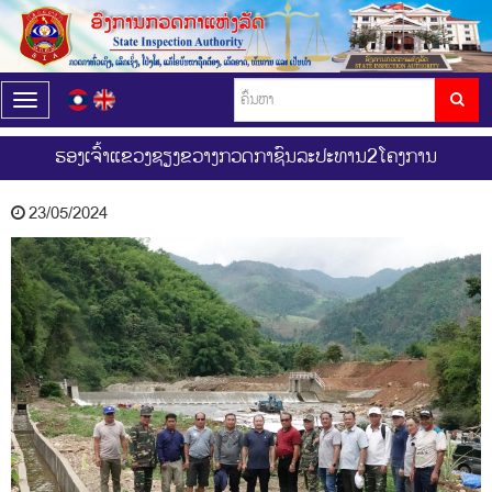
T
o
g
ຮອງເຈົ້າແຂວງຊຽງຂວາງກວດກາຊົນລະປະທານ2ໂຄງການ
g
l
e
23/05/2024
n
a
v
i
g
a
t
i
o
n