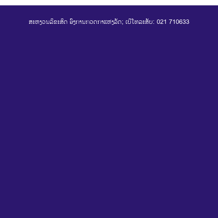
ສະຫງວນລິຂະສິດ ອົງການກວດກາແຫ່ງລັດ; ເບີໂທລະສັບ: 021 710633