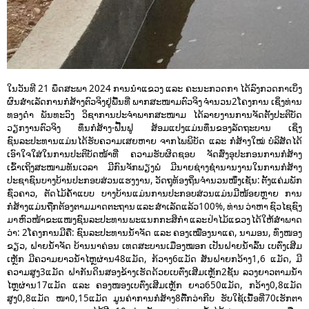
ໃນວັນທີ 21 ພຶດສະພາ 2024 ການນຳແຂວງ ແລະ ຄະນະກວດກາ ໄດ້ລົງກວດກາເບິ່ງ
ຜົນສຳເລັດການກໍ່ສ້າງຕົວຈິງຢູ່ພື້ນທີ່ ພາກສະໜາມຕົວຈິງ ຈຳນວນ2ໂຄງການ ເຊິ່ງທ່ານ
ທອງດຳ ພັນທະວົງ ວິຊາການປະຈຳພາກສະໜາມ ໄດ້ລາຍງານການຈັດຕັ້ງປະຕິບັດ
ວຽກງານຕົວຈິງ ທຶນກໍ່ສ້າງ-ຟື້ນຟູ ສ້ອມແປງແມ່ນທຶນຂອງລັດຖະບານ ເຊິ່ງ
ຊົນລະປະທານແມ່ນໄດ້ຮັບຄວາມເສຍຫາຍ ຈາກໄພພິບັດ ແລະ ກໍ່ສ້າງໃໝ່ ບໍລິສັດໄດ້
ເອົາໃຈໃສ່ໃນການປະຕິບັດໜ້າທີ່ ຄວາມຮັບຜິດຊອບ ຈັດສົ່ງອຸປະກອນການກໍ່ສ້າງ
ເຂົ້າເຖິງສະໜາມທັນເວລາ ມີກົນຈັກພຽງພໍ ມີນາຍຊ່າງຊຳນານງານໃນການກໍ່ສ້າງ
ປະຊາຊົນບາງບ້ານປະກອບສ່ວນແຮງງານ, ວັດຖຸທ້ອງຖິ່ນຈຳນວນໜຶ່ງເຊັ່ນ: ຕັ້ງແຄ່ມພັກ
ຊົ່ວຄາວ, ຕັດໄມ້ຄ້ຳແບບ ບາງບ້ານແມ່ນການປະກອບສ່ວນແມ່ນມີໜ້ອຍຫຼາຍ ການ
ກໍ່ສ້າງແມ່ນຖືກຕ້ອງຕາມມາດຕະຖານ ແລະ ສຳເລັດແລ້ວ100%, ທ່ານ ວ່າຫາ ຊົວໄຊຊົງ
ມາ ຫົວໜ້າຂະແໜງຊົນລະປະທານ ພະແນກກະສິກຳ ແລະ ປ່າໄມ້ແຂວງ ໄດ້ໃຫ້ສຳພາດ
ວ່າ: 2ໂຄງການມີຄື: ຊົນລະປະທານນ້ຳຈັດ ແລະ ຄອງເໝືອງນາແຄ, ນາມອນ, ທົ່ງໜອງ
ຂຽວ, ຝາຍນ້ຳຈັດ ບ້ານນາຄ່ອນ ເທດສະບານເມືອງໝອກ ເປັນຝາຍນ້ຳລົ້ນ ເບຕົ່ງເສີມ
ເຫຼັກ ມີຄວາມຍາວນ້ຳໄຫຼຜ່ານ48ແມັດ, ກ້ວາງ6ແມັດ ສັນຝາຍກວ້າງ1,6 ແມັດ, ມີ
ຄວາມສູງ3ແມັດ ຝາກັນດິນສອງຂ້າງເຮັດດ້ວຍເບຕົ່ງເສີມເຫຼັກ2ຊັ້ນ ລວງຍາວຕາມນ້ຳ
ໄຫຼຜ່ານ17ແມັດ ແລະ ຄອງໜອງເບຕົ່ງເສີມເຫຼັກ ຍາວ650ແມັດ, ກວ້າງ0,8ແມັດ
ສູງ0,8ແມັດ ໜາ0,15ແມັດ ມູນຄ່າການກໍ່ສ້າງ8ຕື້ກວ່າກີບ ຮັບໃຊ້ເນື້ອທີ່70ເຮັກຕາ