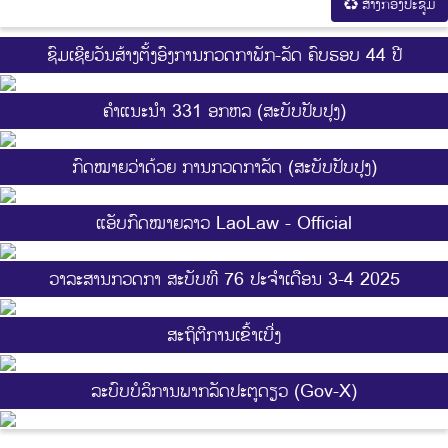
ສ້າງກອງປະຊູມ
ຊົມເຊີຍວັນສ້າງຕັ້ງອົງການກວດກາພັກ-ລັດ ຄົບຮອບ 44 ປີ
ຄຳແນະນຳ 331 ອກຫລ (ສະບັບປັບປຸງ)
ກົດໝາຍວ່າດ້ວຍ ການກວດກາລັດ (ສະບັບປັບປຸງ)
ແອັບກົດໝາຍລາວ LaoLaw - Official
ວາລະສານກວດກາ ສະບັບທີ 76 ປະຈຳເດືອນ 3-4 2025
ສະ​ຖິ​ຕີການ​ເຂົ້າ​ເບີ່ງ
ລະບົບບໍລິການພາກລັດປະຕູດຽວ (Gov-X)