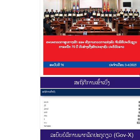
ສະ​ຖິ​ຕີການ​ເຂົ້າ​ເບີ່ງ
ລະບົບບໍລິການພາກລັດປະຕູດຽວ (Gov-X)