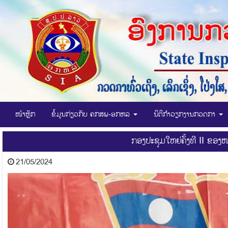
ໜ້າຫຼັກ
ຂໍ້ມູນກ່ຽວກັບ ຄກສພ-ອກຫລ
ນິຕິກໍາວຽກງານກວດກາ
ກອງປະຊຸມໃຫຍ່ຄັ້ງທີ II ຂອ
21/05/2024