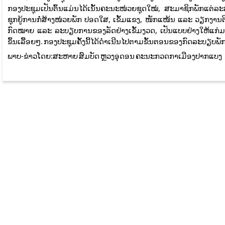
ກອງປະຊຸມເປັນຕົ້ນແມ່ນໄດ້ເນັ້ນຄະນະໜ່ວຍຊຸດໃໝ່, ສະມາຊິກພັກແຕ່
ຊຸກຍູ້ການກໍ່ສ້າງໜ່ວຍພັກ ປອດໃສ, ເຂັ້ມແຂງ, ໜັກແໜ້ນ ແລະ ວຽກງານ
ກົດໝາຍ ແລະ ລະບຽບການຂອງລັດຢ່າງເຂັ້ມງວດ, ເປັນແບບຢ່າງໃຫ້ແກ່ມະຫ
ຂຶ້ນເລື້ອຍໆ. ກອງປະຊຸມຄັ້ງນີ້ໄດ້ດໍາເນີນໄປຕາມຂັ້ນຕອນຂອງກົດລະບຽບພັກ
ພາບ-ຂ່າວໂດຍ:ສະຫາຍ ສົມບັດ ຫຼວງອຸດອນ ຄະນະກວດກາເມືອງປາກແບງ