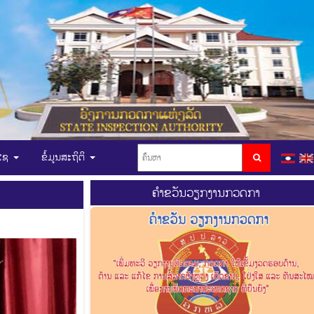
ບໄຊ
ຂໍ້ມູນສະຖິຕິ
ຄຳຂວັນວຽກງານກວດກາ