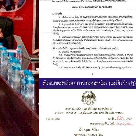
ກົດໝາຍວ່າດ້ວຍ ການກວດກາລັດ (ສະບັບປັບປຸງ)