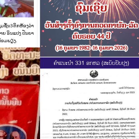
ຊັ້ນ3 ຕຶກຫ້ອງວ່າ
າຍ ອິນແປງ ປັນຍາ
ພ້ອມພຽງ.
ຄຳແນະນຳ 331 ອກຫລ (ສະບັບປັບປຸງ)