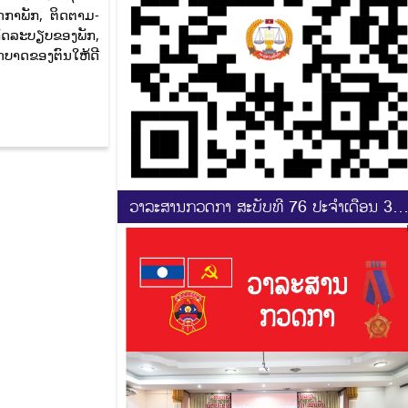
ດກາພັກ, ຕິດຕາມ-
ກົດລະບຽບຂອງພັກ,
ດບາດຂອງຕົນໃຫ້ດີ
ວາລະສານກວດກາ ສະບັບທີ 76 ປະຈຳເດືອນ 3-4
2025