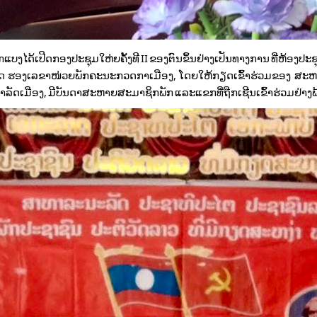
້ເປີດກອງປະຊຸມໃຫ່ຍຄັ້ງທີ II ຂອງຕົນຂຶ້ນຢ່າງເປັນທາງການ ທີ່ຫ້ອງປະຊຸມ
ິດ ຮອງເລຂາໜ່ວຍພັກຄະນະກວດກາເມືອງ, ໂດຍໃຫ້ກຽດເຂົ້າຮ່ວມຂອງ ສະຫ
ເມືອງ, ມີບັນດາສະຫາຍສະມາຊິກພັກ ແລະແຂກທີ່ຖືກເຊີນເຂົ້າຮ່ວມຢ່າງ