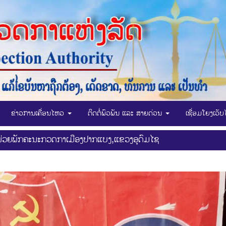
ຂ່າວການເຄື່ອນໄຫວ
ຕິດຕໍ່ພົວພັນ ແລະ ສາຍດ່ວນ
ເຊື່ອມໂຍງເວັ
ງໜ່ວຍພັກຄະນະກວດກາເມືອງປາກແບງ,ແຂວງອຸດົມໄຊ