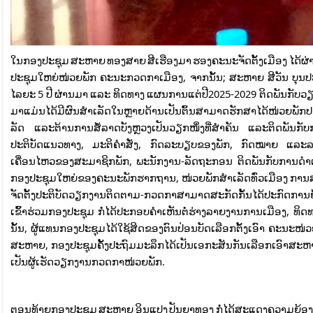
ໃນກອງປະຊຸມ ສະຫາຍ ທອງສາຍ ສີເຮືອງມາ ຮອງຄະນະຈັດຕັ້ງເມືອງ ໄດ້ຜ່າ
ປະຊຸມໃຫຍ່ໜ່ວຍພັກ ຄະນະກວດກາເມືອງ, ຈາກນັ້ນ; ສະຫາຍ ສີວັນ ບຸນປ
ໄລຍະ 5 ປີ ຜ່ານມາ ແລະ ທິດທາງ ແຜນການແຕ່ປີ2025-2029 ຕິດພັນກັບວ
ມາແມ່ນໄດ້ມີຜົນສໍາເລັດໃນຫຼາຍດ້ານເປັນຕົ້ນສາມາດຮັກສາໄດ້ໜ່ວຍພັກ
ລັດ ແລະຕ້ານການສໍ້ລາດບັງຫຼວງເປັນວຽກໜຶ່ງທີ່ສຳຄັນ ແລະຕິດພັນ
ປະຕິບັດແນວທາງ, ມະຕິຄຳສັ່ງ, ກົດລະບຽບຂອງພັກ, ກົດໝາຍ ແລະ
ເຄື່ອນໄຫວຂອງສະມາຊິກພັກ, ພະນັກງານ-ລັດຖະກອນ ຕິດພັນກັບການດ
ກອງປະຊຸມໃຫຍ່ຂອງຄະນະພັກຮາກຖານ, ໜ່ວຍພັກສຳເລັດທົ່ວເມືອງ ການ
ຈັດຕັ້ງປະຕິບັດວຽກງານຕິດຕາມ-ກວດກາສາມາດສະກັດກັ້ນໄດ້ປະກົດການຍໍ້
ເຂົ້້າຮ່ວມກອງປະຊຸມ ກໍ່ໄດ້ປະກອບຄໍາເຫັນຕໍ່ຮ່າງລາຍງານການເມືອງ, ທ
ນັ້ນ, ຜູ້ແທນກອງປະຊຸມໄດ້ໃຊ້ສິດຂອງຕົນປ່ອນບັດເລືອກຕັ້ງເອົາ ຄະນະໜ່
ສະຫາຍ, ກອງປະຊຸມຄັ້ງປະຖົມມະລຶກໄດ້ເປັນເອກະສັນກັນເລືອກເອົາສະຫາ
ເປັນຜູ້ເຮັດວຽກງານກວດກາໜ່ວຍພັກ.
ຕອນທ້າຍກອງປະຊຸມ ສະຫາຍ ອິນແປງ ປັນຍາທອງ ກໍ່ໄດ້ສະແດງຄວາມຍ້ອງຍໍຊົມ