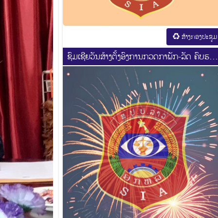
ສ້າງກອງປະຊູມ
ຊົມເຊີຍວັນສ້າງຕັ້ງອົງການກວດກາພັກ-ລັດ ຄົບຮອ
44 ປີ