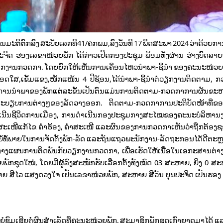
ນມະຕິຕົກລົງ ສະບັບເລກທີ41/ຄກພມ,ລົງວັນທີ 17 ພຶດສະພາ 2024 ວ່າດ້ວຍກ
ະຈິດ ຮອງເລຂາໜ່ວຍພັກ ໄດ້ກ່າວເປີດກອງປະຊຸມ ພ້ອມທັງຜ່ານ ຮ່າງບົດລາ
ຽກງານກວດກາ. ໂດຍຍົກໃຫ້ເຫັນການເຄື່ອນໄຫວນໍາພາ-ຊີ້ນໍາ ຂອງຄະນະໜ່ວຍພ
ປອດໃສ,ເຂັ້ມແຂງ,ໜັກແໜ້ນ 4 ປີຊ້ອນ,ໄດ້ນໍາພາ-ຊີ້ນຳຕໍ່ວຽກງານຕິດຕາມ,
ກັບການນຳພາຂອງພັກແຕ່ລະຂັ້ນເປັນຕົນແມ່ນການຕິດຕາມ-ກວດກາການຜັນຂະ
ລະບຽບການຕ່າງໆຂອງລັດວາງອອກ. ຕິດຕາມ-ກວດກາການປະຕິບັດໜ້າທີ່ຂ
ຳເນີນຊີວິດການເມືອງ, ການດຳເນີນກອງປະຊຸມກາງສະໄໝຂອງຄະນະບໍລິຫານ
ສະເໜີແກ້ໄຂ ຄຳຮ້ອງ, ຄໍາສະເໜີ ແລະຜົນຂອງການກວດກາເຫັນວ່າຖືກຕ້ອງ
ທໍ້ພາຍໃນການຈັດຕັ້ງພັກ-ລັດ ແລະຖັນແຖວພະນັກງານ-ລັດຖະກອນໄດ້ດີຕະຫຼອ
ິດທາງແຜນການຕິດພັນກັບວຽກງານກວດກາ, ເພື່ອເຮັດໃຫ້ເນື້ອໃນເອກະສານຕ່າງ
ວຍພັກຊຸດໃໝ່, ໂດຍມີຜູ້ລົງສະໝັກຮັບເລືອກຕັ້ງທັງໝົດ 03 ສະຫາຍ, ຍິງ 0 ສະ
ຍ ສີໄວ ແສງດວງໃຈ ເປັນເລຂາໜ່ວຍພັກ, ສະຫາຍ ສີວັນ ບຸນປະຈິດ ເປັນຮອງ 
ເຊີຍຕໍ່ຜົນສໍາເລັດທີ່ຄະນະໜ່ວຍພັກ, ສະມາຊິກພັກຊຸດເກົ່າຍາດມາໄດ້ ແລະ 