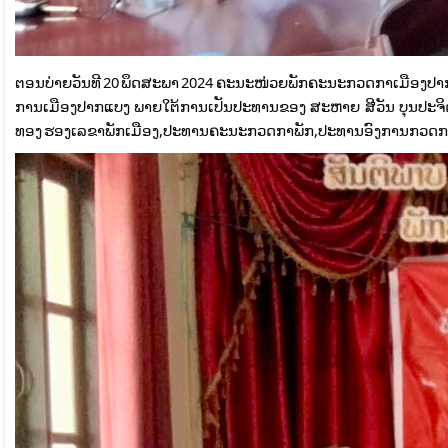
ຕອນບ່າຍວັນທີ 20 ພຶດສະພາ 2024 ຄະນະໜ່ວຍພັກຄະນະກວດກາເມືອງປາກແບງໄດ
ການເມືອງປາກແບງ ພາຍໃຕ້ການເປັນປະທານຂອງ ສະຫາຍ ສີວັນ ບຸນປະຈ
ທອງ ຮອງເລຂາພັກເມືອງ,ປະທານຄະນະກວດກາພັກ,ປະທານອົງການກວດກາລັດ