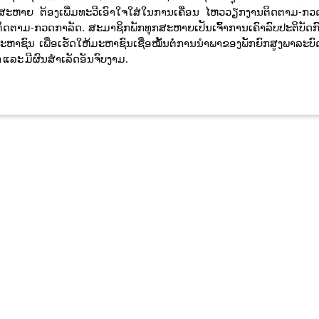
ລະສະຫາຍ ຕ້ອງເພີ່ມທະວີເອົາໃຈໃສ່ໃນການເຄື່ອນ ໄຫວວຽກງານຕິດຕາມ-ກວ
ຕິດຕາມ-ກວດກາລັດ. ສະມາຊິກພັກທຸກສະຫາຍເປັນເຈົ້າການເຄົາລົບປະຕິບັດ
າຊົນ ເພື່ອເຮັດໃຫ້ມະຫາຊົນເຊື່ອໝັ້ນຕໍ່ການນໍາພາຂອງພັກຍົກສູງພາລະບົ
 ແລະ ມີຜົນສໍາເລັດອັນຈົບງາມ.