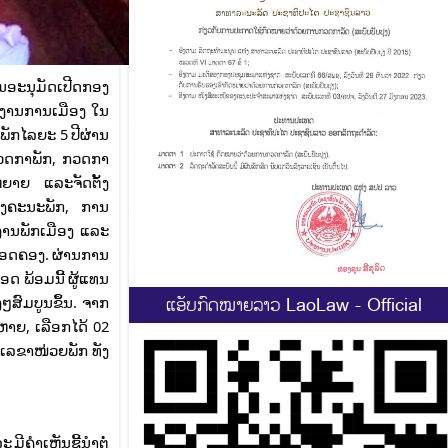
ານອະນຸມັດເປີດກອງ
ຍງານການເມືອງ ໃນ
ັກໄລຍະ 5 ປີຜ່ານ
 ກວດກາພັກ, ກວດກາ
ຫຍາຍ ແລະຈັດຕັ້ງ
ອງຄະນະພັກ, ການ
ງານພັກເມືອງ ແລະ
ຊອດຄອງ. ຜ່ານການ
ດ ພ້ອມນີ້ ຜູ້ແທນ
ໆສົມບູນຂຶ້ນ. ຈາກ
ແອັບກົດໝາຍລາວ LaoLaw - Official
ຫາຍ, ເລືອກໄດ້ 02
ເລຂາໜ່ວຍພັກ ທັງ
ມີຄຳເຫັນຊີ້ນຳຕໍ່