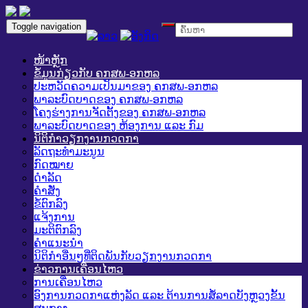
Toggle navigation
ໜ້າຫຼັກ
ຂໍ້ມູນກ່ຽວກັບ ຄກສພ-ອກຫລ
ປະຫວັດຄວາມເປັນມາຂອງ ຄກສພ-ອກຫລ
ພາລະບົດບາດຂອງ ຄກສພ-ອກຫລ
ໂຄງຮ່າງການຈັດຕັ້ງຂອງ ຄກສພ-ອກຫລ
ພາລະບົດບາດຂອງ ຫ້ອງການ ແລະ ກົມ
ນິຕິກໍາວຽກງານກວດກາ
ລັດຖະທໍາມະນູນ
ກົດໝາຍ
ດໍາລັດ
ຄໍາສັ່ງ
ຂໍ້ຕົກລົງ
ແຈ້ງການ
ມະຕິຕົກລົງ
ຄໍາແນະນໍາ
ນິຕິກໍາອື່ນໆທີ່ຕິດພັນກັບວຽກງານກວດກາ
ຂ່າວການເຄື່ອນໄຫວ
ການເຄື່ອນໄຫວ
ອົງການກວດກາແຫ່ງລັດ ແລະ ຕ້ານການສໍ້ລາດບັງຫຼວງຂັ້ນ