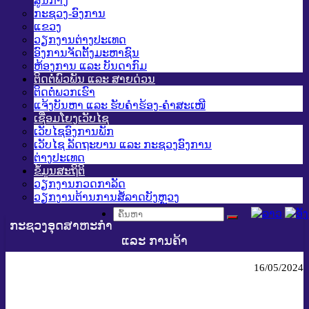
ສູນກາງ
ກະຊວງ-ອົງການ
ແຂວງ
ວຽກງານຕ່າງປະເທດ
ອົງການຈັດຕັ້ງມະຫາຊົນ
ຫ້ອງການ ແລະ ບັນດາກົມ
ຕິດຕໍ່ພົວພັນ ແລະ ສາຍດ່ວນ
ຕິດຕໍ່ພວກເຮົາ
ແຈ້ງບັນຫາ ແລະ ຮັບຄໍາຮ້ອງ-ຄໍາສະເໜີ
ເຊື່ອມໂຍງເວັບໄຊ
ເວັບໄຊອົງການພັກ
ເວັບໄຊ ລັດຖະບານ ແລະ ກະຊວງອົງການ
ຕ່າງປະເທດ
ຂໍ້ມູນສະຖິຕິ
ວຽກງານກວດກາລັດ
ວຽກງານຕ້ານການສໍ້ລາດບັງຫຼວງ
ກະຊວງອຸດສາຫະກຳ
ແລະ ການຄ້າ
16/05/2024