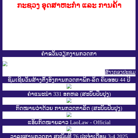
ກະຊວງ ອຸດສາຫະກໍາ ແລະ ການຄ້າ
ຄຳຂວັນວຽກງານກວດກາ
ສ້າງກອງປະຊູມ
ຊົມເຊີຍວັນສ້າງຕັ້ງອົງການກວດກາພັກ-ລັດ ຄົບຮອບ 44 ປີ
ຄຳແນະນຳ 331 ອກຫລ (ສະບັບປັບປຸງ)
ກົດໝາຍວ່າດ້ວຍ ການກວດກາລັດ (ສະບັບປັບປຸງ)
ແອັບກົດໝາຍລາວ LaoLaw - Official
ວາລະສານກວດກາ ສະບັບທີ 76 ປະຈຳເດືອນ 3-4 2025