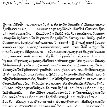
15,93 ຕື້ກີບ, ສາມາດເກັບກູ້ຄືນໃຫ້ລັດ 4,85 ຕື້ກີບ ແລະ ຍັງຄ້າງ 11,08 ຕື້ກີບ.
ຫຼັງຈາກໄດ້ຮັບຟັງການລາຍງານແລ້ວ ທ່ານ ປອ ຄຳພັນ ພົມມະທັດ ກໍ່ໄດ້ສະແດງຄວາມ
ຊົມເຊີຍຕໍ່ຄະນະພັກ, ຄະນະນຳຂອງແຂວງທີ່ໄດ້ພ້ອມກັນເອົາໃຈໃສ່ນຳພາ-ຊີ້ນຳ
ວຽກງານໃນແຕ່ລະດ້ານ ພ້ອມມີບາງຄຳເຫັນຊີ້ນຳເປັນຕົ້ນແມ່ນວຽກງານພັດທະນາ
ເສດຖະກິດ-ສັງຄົມແມ່ນໃຫ້ສ້າງເສດຖະກິດຊຸມຊົນໃຫ້ເຂັ້ມແຂງ ແລະ ຍຶນຍົງ, ສຸມໃສ່
ພັດທະນາການທ່ອງທ່ຽວດ້ານທຳມະທາດ, ວັດທະນາທຳ ຫຼື ສ້າງແຫຼ່ງທ່ອງທ່ຽວແບບ
ຈຳລອງເພື່ອດຶງດູດນັກທ່ອງທ່ຽວຈາກຕ່າງປະເທດ, ຈັດສັນ ແລະ ຝຶກສີມືແຮງງານໃຫ້
ການເປັນແຮງງານທີ່ມີຄຸນນະພາບ ເພື່ອຕອບສະໜອງແຮງງານໃຫ້ພຽງພໍໃນແຕ່ລະ
ດ້ານ, ອຳນວຍຄວາມສະດວກ ແລະ ສົ່ງເສີມນັກລົງທຶນທີ່ເຂົ້າມາລົງທຶນຕາມຄວາມເປັນ
ຈິງ ແລະ ເບິ່ງທ່າແຮງຂອງແຂວງເພື່ອພັດທະນາດ້ານຕ່າງໆແນໃສ່ສ້າງຄວາມເຂັ້ມແຂງ
ໃຫ້ກຸ້ມຕົນເອງໃນທຸກດ້ານ; ວຽກງານພັກ-ພະນັກງານເພື່ອກະກຽມກອງປະຊຸມໃຫຍ່ 3
ຂັ້ນ ຂອງພັກ ໃຫ້ລົງເລິກກວດເບິ່ງບຸກຄົນທີ່ມີຄວາມຮູ້ຄວາມສາມາດ, ມີຮັບຜິດຊອບສູງຕໍ່
ໜ້າທີ່ການເມືອງ, ມີຄວາມເສຍສະຫຼະ, ຜູ້ທີມີຄວາມ ກ້າຫານກ້າເຮັດກ້າຮັບຜິດຊອບ, ບໍ່
ຫວັງຜົນປະໂຫຍດສ່ວນຕົວ, ພ້ອມກັນນັ້ນ ກໍ່ໃຫ້ເບິ່ງຜົນງານການເຄື່ອນໄຫວຜ່ານມາມີ
ຜົນສໍາເລັດຄືແນວໃດ; ສໍາລັບວຽກງານກວດກາ ປັດຈຸບັນເປັນວຽກທີ່ມີຄວາມສຳຄັນ
ເປັນຄວາມຫວັງຂອງການຈັດຕັ້ງພັກ-ລັດ ແລະ ສັງຄົມໃນການຕີຖອຍປະກົດການຕ່າງໆ
ໃນສັງຄົມສະນັ້ນ ຕ້ອງໄດ້ສ້າງຄວາມເຂັ້ມແຂງເປັນປັດໃຈໃນການຟື້ນຟູຍົກລະດັບ
ບົດບາດເພື່ອຕີຖອຍປະກົດການສວຍໃຊ້ໜ້າທີ່ຕຳແໜ່ງໃນການຫາຜົນປະໂຫຍດ
ສ່ວນຕົວ, ເປັນວຽກແຖວໜ້າເພາະການກົດໜ່ວງຖ່ວງດຶງສາມາດເກີດຂຶ້ນຢູ້ທຸກລະດັບ
ການຈັດຕັ້ງ; ສຳລັບວຽກງານກວດກາແມ່ນໃຫ້ຄະນະພັກ, ຄະນະນຳຂອງແຂວງຍົກ