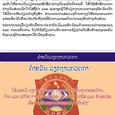
ລະດັບໃຫ້ກາຍເປັນວຽກແຖວໜ້າຊີ້ນຳຢ່າງເປັນລະບົບປົກກະຕິ ໃຫ້ໃຊ້ໜ້າທີກວດກາ
ຢ່າງເຕັມສ່ວນເອົາໃຈໃສ່ຊີ້ນຳ ແລະ ຊ່ວຍຊຸກຍູ້ໃຫ້ວຽກງານກວດກາຂອງພັກ-ລັດເຮົາ
ໃຫ້ມີການຫັນປ່ຽນຢ່າງຕັ້ງໜ້າ ອຳນວຍຄວາມສະດວງດ້ານຕ່າງໆໃຫ້ຄະນະກວດກາ
ແຕ່ລະຂັ້ນໄດ້ເຄື່ອນໄຫວຈັດຕັ້ງປະຕິບັດຕາມພາລະບົດບາດຂອງຕົນຢ່າງເຕັມສ່ວນ.
ຕອນບ່າຍຂອງມື້ດຽວກັນນີ້ທ່ານ ປອ ຄຳພັນ ພົມມະທັດ ພ້ອມດ້ວຍຄະນະນຳຂອງແຂວງ
ແລະ ຄະນະຕິດຕາມ ຍັງໄດ້ລົງຢ້ຽມຢາມກິດຈະການລ້ຽງປາເປັນສິນຄ້າຂອງຄອບຄົວ
ຕົວແບບຢູ່ບ້ານໜອງຕາໃກ້ ເມືອງເລົ່າງາມ.
ຄຳຂວັນວຽກງານກວດກາ