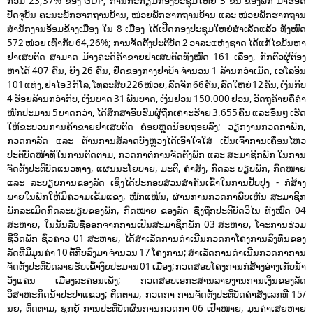
ກວມ 23,37% ຂອງ GDP; ການ​ກະ​ກຽມ​ກອງ​ປະ​ຊຸມ​ໃຫຍ່ 3 ຂັ້ນ ​ຂອງ​​ພັກ​ ມາຮອດ
ປັດຈຸບັນ ຄະນະພັກຮາກຖານບ້ານ, ໜ່ວຍພັກຮາກຖານບ້ານ ແລະ ໜ່ວຍພັກຮາກຖານ
ສຳນັກງານອ້ອມຂ້າງເມືອງ ໃນ 8 ເມືອງ ໄດ້ເປີດກອງ​ປະຊຸມ​ໃຫຍ່ສໍາ​ເລັດແລ້ວ ​ທັງ​ໝົດ
572 ໜ່ວຍ ເທົ່າກັບ 64,26%; ການຈັດ​ຕັ້ງປະຕິບັດ 2 ວາລະແຫ່ງຊາດ ໄດ້ແກ້ໄຂບັນຫາ
ຢາເສບຕິດ ສາມາດ ມ້າງຄະດີຄ້າຂາຍຢາເສບຕິດທັງໝົດ 161 ເລື່ອງ, ກັກຕົວຜູ້ຕ້ອງ
ຫາໄດ້ 407 ຄົນ, ຍິງ 26 ຄົນ, ຢຶດຂອງກາງຢາບ້າ ຈໍານວນ 1 ລ້ານກວ່າເມັດ, ເຮໂລອິນ
101 ແທ່ງ, ຢາໄອ 3 ກິໂລ, ໂທລະສັບ 226 ໜ່ວຍ, ລົດຈັກ 66 ຄັນ, ລົດໃຫຍ່ 12 ຄັນ, ເງີນກີບ
4 ຮ້ອຍລ້ານກວ່າກີບ, ເງິນບາດ 31 ພັນບາດ, ເງິນຢວນ 150.000 ຢວນ, ວັດຖຸຄ້າຍຄືຄໍໍາ
ໜັກປະມານ 5 ບາດກວ່າ, ໄດ້ສຶກສາອົບຮົມຜູ້ຖືກເຄາະຮ້າຍ 3.655 ຄົນ ແລະ ອື່ນໆ ເຮັດ
ໃຫ້ຂະບວນການຄ້າຂາຍຢາເສບຕິດ ຄ່ອຍຫຼຸດນ້ອຍຖອຍລົງ; ວຽກງານກວດກາພັກ,
ກວດກາລັດ ແລະ ຕ້ານການສໍ້ລາດບັງຫຼວງໄດ້ເອົາໃຈໃສ່ ເປັນເຈົ້າການເຄື່ອນໄຫວ
ປະຕິບັດໜ້າທີ່ໃນການຕິດຕາມ, ກວດກາຕໍ່ການຈັດຕັ້ງພັກ ແລະ ສະມາຊິກພັກ ໃນການ
ຈັດຕັ້ງປະຕິບັດແນວທາງ, ແຜນນະໂຍບາຍ, ມະຕິ, ຄໍາສັ່ງ, ກົດລະ ບຽບພັກ, ກົດໝາຍ
ແລະ ລະບຽບການຂອງລັດ ເຊິ່ງໄດ້ປະກອບສ່ວນສໍາຄັນເຂົ້າໃນການປັບປຸງ - ກໍ່ສ້າງ
ພາຍໃນພັກໃຫ້ມີຄວາມເຂັ້ມແຂງ, ໜັກແໜ້ນ, ຜ່ານການກວດກາພົບເຫັນ ສະມາຊິກ
ພັກລະເມີດກົດລະບຽບຂອງພັກ, ກົດໝາຍ ຂອງລັດ ຊຶ່ງຖືກປະຕິບັດວິໄນ ທັງໝົດ 04
ສະຫາຍ, ໃນນັ້ນລືບຊື່ອອກຈາກການເປັນສະມາຊິກພັກ 03 ສະຫາຍ, ໂຈະການຮ່ວມ
ຊີວິດພັກ ຊົ່ວຄາວ 01 ສະຫາຍ, ໄດ້ສໍາເລັດການດໍາເນີນກວດກາໂຄງການລົງທຶນຂອງ
ລັດທີ່ມີມູນຄ່າ 10 ຕື້ກີບລົງມາ ຈໍານວນ 17 ໂຄງການ; ສໍາເລັດການດໍາເນີນກວດກາການ
ຈັດຕັ້ງປະຕິບັດລາຍຮັບເຂົ້າງົບປະມານ 01 ເມືອງ; ກວດສອບໂຄງການກໍ່ສ້າງອ່າງເກັບນໍ້າ
ວັງແຄນ ເມືອງລະຄອນເພັງ; ກວດສອບເອກະສານລາຍງານການເງິນຂອງລັດ
ວິສາຫະກິດນໍ້າປະປາແຂວງ; ຕິດຕາມ, ກວດກາ ການຈັດຕັ້ງປະຕິບັດຄໍາສັ່ງເລກທີ 15/
ນຍ, ຕິດຕາມ, ຊຸກຍູ້ ການປະຕິບັດຜົນການກວດກາ 06 ເປົ້າໝາຍ, ມູນຄ່າເສຍຫາຍ