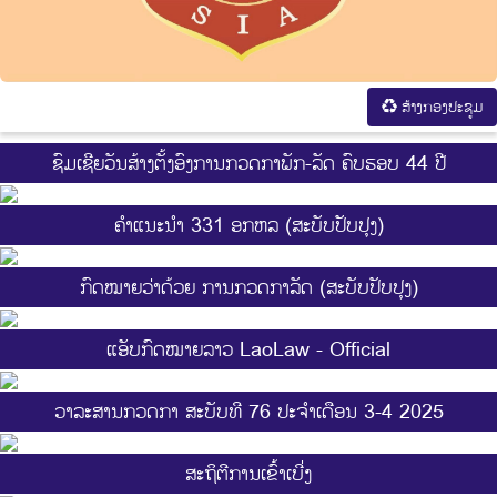
ສ້າງກອງປະຊູມ
ຊົມເຊີຍວັນສ້າງຕັ້ງອົງການກວດກາພັກ-ລັດ ຄົບຮອບ 44 ປີ
ຄຳແນະນຳ 331 ອກຫລ (ສະບັບປັບປຸງ)
ກົດໝາຍວ່າດ້ວຍ ການກວດກາລັດ (ສະບັບປັບປຸງ)
ແອັບກົດໝາຍລາວ LaoLaw - Official
ວາລະສານກວດກາ ສະບັບທີ 76 ປະຈຳເດືອນ 3-4 2025
ສະ​ຖິ​ຕີການ​ເຂົ້າ​ເບີ່ງ