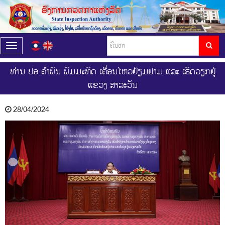
T
o
g
ທ່ານ ປອ ຄຳພັນ ພົມມະທັດ ເຄື່ອນໄຫວຢ້ຽມຢາມ ແລະ ເຮັດວຽກຢູ່
g
ແຂວງ ສາລະວັນ
l
e
n
28/04/2024
a
v
i
g
a
t
i
o
n