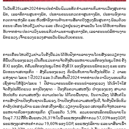
ໃນວັນທີ 26 ເມສາ 2024 ທ່ານ ປອ ຄໍາພັນ ພົມມະທັດ ກໍາມະການກົມການເມືອງສູນການ
ພັກ, ເລຂາທິການສູນກາງພັກ, ປະທານຄະນະກວດກາສູນກາງພັກ, ປະທານອົງການ
ກວດກາແຫ່ງລັດ ແລະ ຫົວໜ້າອົງການຕ້ານການສໍ້ລາດບັງຫຼວງຂັ້ນສູນກາງ ພ້ອມດ້ວຍ
ຄະນະ ເຄື່ອນໄຫວຢ້ຽມຢາມ ແລະ ເຮັດວຽກຢູ່ແຂວງ ສາລະວັນ ໂດຍໄດ້ຮັບການຕ້ອນ
ຮັບຈາກທ່ານ ປອ ດາວວົງ ພອນແກ້ວ ກຳມະການສູນກາງພັກ, ເລຂາຄະນະບໍລິຫານງານ
ພັກແຂວງ, ເຈົ້າແຂວງ ແຂວງ ສາລະວັນ ພ້ອມດ້ວຍຄະນະ.
ການເຄື່ອນໄຫວຢ້ຽມຢາມໃນຄັ້ງນີ້ແມ່ນໄດ້ຮັບຟັງການລາຍງານໂດຍສັງເຂບວຽກງານ
ທີ່ພົ້ນເດັ່ນຂອງແຂວງ ເປັນຕົ້ນແມ່ນການຈັດຕັ້ງຜັນຂະຫຍາຍມະຕິກອງປະຊຸມໃຫຍ່ ຄັ້ງ
ທີ XI ຂອງພັກ, ກໍຄືມະຕິກອງ​ປະ​ຊຸມ​ໃຫຍ່ ຄັ້ງ​ທີ IX ຂອງອົງຄະນະພັກແຂວງ ແລະ ແຜນ
ພັດທະນາເສດຖະກິດ - ສັງຄົມຂອງແຂວງ ຕິດພັນກັບການຈັດຕັ້ງປະຕິບັດ 2 ວາລະ
ແຫ່ງຊາດ ໄລຍະ 1 ປີ 2023 ແລະ 3 ເດືອນຕົ້ນປີ 2024 ຈາກທ່ານ ປອ ດາວົວງ ພອນແກ້ວ
ເຊິ່ງທ່ານໃຫ້ຮູ້ວ່າໄລຍະ 1 ປີຜ່ານມາຄະນະພັກ-ຄະນະນໍາຂອງແຂວງ ໄດ້ເອົາໃຈໃສ່
ຈັດຕັ້ງປະຕິບັດແນວ ທາງປ້ອງຊາດ - ປ້ອງກັນຄວາມສະຫງົບ ຢ່າງແຂງແຮງ ສາມາດ
ຮັບປະກັນ ຄວາມສະຫງົບ ຄວາມປອດໄພ ໄດ້ໂດຍພື້ນຖານ, ບັນດາເມືອງ ໄດ້ສືບຕໍ່ໃນ
ການສ້າງບ້ານປ້ອງກັນຊາດເຂັ້ມແຂງ, ບ້ານປ້ອງກັນຄວາມສະຫງົບດີ, ຈັດຕັ້ງຝຶກອົບຮົມ
ກຳລັງ ປກສ ກຸ່ມບ້ານ ແລະ ປກສ ເຄີ່ງອາຊີບ; ວຽກ​ງານຂົງເຂດ ເສດຖະກິດຈັງຫວະການ
ຂະຫຍາຍຕົວທາງເສດຖະກິດ ຢູ່​ໃນ​ລະ​ດັບ 5,9%. ລວມຍອດຜະລິດຕະພັນພາຍໃນ
ບັນລຸ 7.732 ຕື້ກີບ ລື່ນແຜນ 26,31% ໃນນີ້ ຂະແໜງກະສິກໍາ ກວມ 57,03% ຂອງ GDP,
ຂະແໜງອຸດສາຫະກໍາ ກວມ 19,60% ຂອງ GDP, ຂະແໜງບໍລິການ ແລະ ພາສີຂາເຂົ້າ