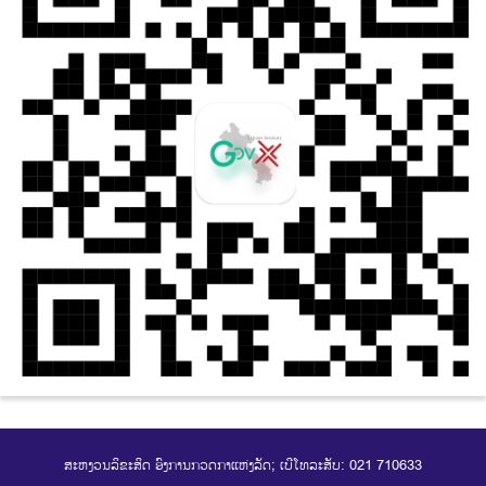
ສະຫງວນລິຂະສິດ ອົງການກວດກາແຫ່ງລັດ; ເບີໂທລະສັບ: 021 710633