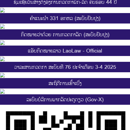
ຊົມເຊີຍວັນສ້າງຕັ້ງອົງການກວດກາພັກ-ລັດ ຄົບຮອບ 44 ປີ
ຄຳແນະນຳ 331 ອກຫລ (ສະບັບປັບປຸງ)
ກົດໝາຍວ່າດ້ວຍ ການກວດກາລັດ (ສະບັບປັບປຸງ)
ແອັບກົດໝາຍລາວ LaoLaw - Official
ວາລະສານກວດກາ ສະບັບທີ 76 ປະຈຳເດືອນ 3-4 2025
ສະ​ຖິ​ຕີການ​ເຂົ້າ​ເບີ່ງ
ລະບົບບໍລິການພາກລັດປະຕູດຽວ (Gov-X)