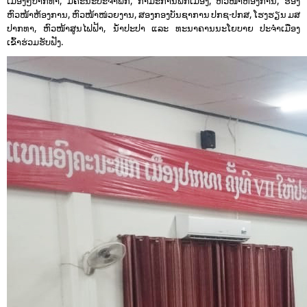
ເມືອງໆປາກທາ, ມີຄະນະປະຈໍາພັກ, ກໍາມະການພັກເມືອງ, ຫົວໜ້າຫ້ອງການ, ຮອງ
ຫົວໜ້າຫ້ອງການ, ຫົວໜ້າໜ່ວຍງານ, ສອງກອງບັນຊາການ ປກຊ-ປກສ, ໂຮງຮຽນ ມສ
ປາກທາ, ຫົວໜ້າສູນໄຟຟ້າ, ນໍ້າປະປາ ແລະ ທະນາຄານນະໂຍບາຍ ປະຈໍາເມືອງ
ເຂົ້າຮ່ວມຮັບຟັງ.