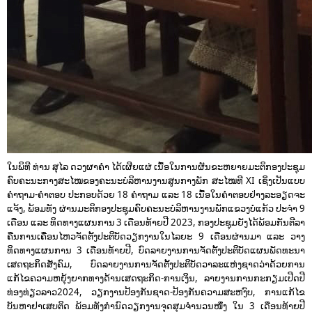
ໃນພິທີ ທ່ານ ສຸໄລ ດວງຜາຄໍາ ໄດ້ເຜີຍແຜ່ ເນື້ອໃນການຜັນຂະຫຍາຍມະຕິກອງປະຊຸມ
ຄົບຄະນະກາງສະໄໝຂອງຄະນະບໍລິຫານງານສູນກາງພັກ ສະໄໝທີ XI ເຊິ່ງເປັນແບບ
ຄໍາຖາມ-ຄໍາຕອບ ປະກອບດ້ວຍ 18 ຄໍາຖາມ ແລະ 18 ເນື້ອໃນຄໍາຕອບຢ່າງລະອຽດຈະ
ແຈ້ງ, ພ້ອມທັງ ຜ່ານມະຕິກອງປະຊຸມຄົບຄະນະບໍລິຫານງານພັກແຂວງບໍ່ແກ້ວ ປະຈໍາ 9
ເດືອນ ແລະ ທິດທາງແຜນການ 3 ເດືອນທ້າຍປີ 2023, ກອງປະຊຸມຍັງໄດ້ພ້ອມກັນຕີລາ
ຄືນການເຄື່ອນໄຫວຈັດຕັ້ງປະຕິບັດວຽກງານໃນໄລຍະ 9 ເດືອນຜ່ານມາ ແລະ ວາງ
ທິດທາງແຜນການ 3 ເດືອນທ້າຍປີ, ບົດລາຍງານການຈັດຕັ້ງປະຕິບັດແຜນພັດທະນາ
ເສດຖະກິດສັງຄົມ, ບົດລາຍງານການຈັດຕັ້ງປະຕິບັດວາລະແຫ່ງຊາດວ່າດ້ວຍການ
ແກ້ໄຂຄວາມຫຍຸ້ງຍາກທາງດ້ານເສດຖະກິດ-ການເງິນ, ລາຍງານການກະກຽມເປີດປີ
ທ່ອງທ່ຽວລາວ2024, ວຽກງານປ້ອງກັນຊາດ-ປ້ອງກັນຄວາມສະຫງົບ, ການແກ້ໄຂ
ບັນຫາຢາເສບຕິດ ພ້ອມທັງກໍານົດວຽກງານຈຸດສຸມຈໍານວນໜຶ່ງ ໃນ 3 ເດືອນທ້າຍປີ