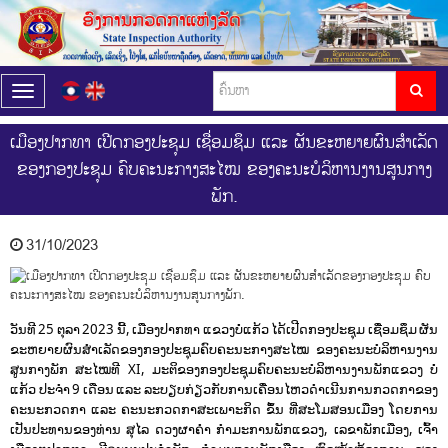
T
o
g
ເມືອງປາກທາ ເປີດກອງປະຊຸມ ເຊື່ອມຊຶມ ແລະ ຜັນຂະຫຍາຍຜົນສໍາເລັດ
g
ຂອງກອງປະຊຸມ ຄົບຄະນະກາງສະໄໝ ຂອງຄະນະບໍລິຫານງານສູນກາງ
l
e
ພັກ.
n
a
v
31/10/2023
i
g
a
t
ວັນທີ 25 ຕຸລາ 2023 ນີ້, ເມືອງປາກທາ ແຂວງບໍ່ແກ້ວ ໄດ້ເປີດກອງປະຊຸມ ເຊື່ອມຊຶມ ຜັນ
i
ຂະຫຍາຍຜົນສໍາເລັດຂອງກອງປະຊຸມຄົບຄະນະກາງສະໄໝ ຂອງຄະນະບໍລິຫານງານ
o
ສູນກາງພັກ ສະໄໝທີ XI, ມະຕິຂອງກອງປະຊຸມຄົບຄະນະບໍລິຫານງານພັກແຂວງ ບໍ່
n
ແກ້ວ ປະຈໍາ 9 ເດືອນ ແລະ ລະບຽບກ່ຽວກັບການເຄື່ອນໄຫວດໍາເນີນການກວດກາຂອງ
ຄະນະກວດກາ ແລະ ຄະນະກວດກາສະເພາະກິດ ຂຶ້ນ ທີ່ສະໂມສອນເມືອງ ໂດຍການ
ເປັນປະທານຂອງທ່ານ ສຸໄລ ດວງຜາຄໍາ
ກໍາມະການພັກແຂວງ, ເລຂາພັກເມືອງ, ເຈົ້າ