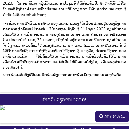
2023. ໂອກາດນີ້ບັນດາຜູ້ເຂົ້າຮ່ວມກອງປະຊຸມຍັງໄດ້ພ້ອມກັນປຶກສາຫາລືວິທີແກ້ໄຂ
ບັນຫາທີ່ຄົງຄ້າງ ຈໍານວນໜຶ່ງ ເພື່ອສາມາດປະຕິບັດວຽກງານມີຜົນສໍາເລັດ ຕາມແຜນທີ່
ກໍານົດໄວ້ດ້ວຍປະສິດທິຜົນສູງ.
ຈາກນັ້ນ, ທ່ານ ສາລີ ວັນນະສານ ຮອງເລຂາພັກເມືອງ ໄດ້ເຜີຍແຜ່ລະບຽບຂອງອົງການ
ກວດກາແຫ່ງລັດສະບັບເລກທີ 170/ອກຫລ, ລົງວັນທີ 21 ມິຖຸນາ 2023 ກ່ຽວກັບການ
ເຄື່ອນໄຫວ ດໍາເນີນການກວດກາຂອງຄະນະກວດກາ ແລະ ຄະນະກວດກາສະເພາະ
ກິດ ປະກອບມີ 6 ພາກ, 35 ມາດຕາ, ເຊິ່ງກໍານົດຫຼັກການ ແລະ ຂັ້ນຕອນກ່ຽວກັບການ
ຈັດຕັ້ງ ແລະ ການເຄື່ອນໄຫວຂອງຄະນະກວດກາ ແລະ ຄະນະກວດກາສະເພາະກິດທີ່
ໄດ້ຮັບການຕົກລົງ ແລະແຕ່ງຕັ້ງຈາກຫົວໜ້າອົງການຄຸ້ມຄອງລັດ, ປະທານອົງການກວດ
ກາລັດແຕ່ລະຂັ້ນ ໃຫ້ເຄື່ອນໄຫວດໍາເນີນການກວດກາເພື່ອຮັບປະກັນໃຫ້ແກ່ການ
ເຄື່ອນໄຫວຖືກຕ້ອງຕາມກົດໝາຍ ແນໃສ່ເຮັດໃຫ້ມີຄວາມໂປ່ງໃສ, ເຂັ້ມແຂງສາມາດ
ກວດສອບໄດ້.
ພາບ-ຂ່າວ: ສົມພົງ ສີລິພອນ ນັກຂ່າວອົງການກວດກາລັດເມືອງປາກທາ ແຂວງ ບໍ່ແກ້ວ
ຄຳຂວັນວຽກງານກວດກາ
ສ້າງກອງປະຊູມ