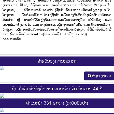
ການກວດຫາການສໍ້ໂກງ, ການສໍ້ລາດບັງຫຼວງໃນໄລຍະການປະຕິບັດໂຄງການ ແລະ
ຮູບແບບການສໍ້ໂກງ, ວິທີການ ແລະ ບາດກ້າວສຳລັບການແກ້ໄຂການສໍ້ໂກງພາຍໃນ
ໂຄງການ, ວິທີການສຳລັບການເກັບກູ້ຊັບສິນຄືນຈາກການສໍ້ລາດບັງຫຼວງພາຍໃນ
ໂຄງການ ໃນກໍລະນີມີການນຳໃຊ້ຊັບສິນໄປໃນທາງທີ່ບໍ່ຖືກຕ້ອງເພື່ອຜົນປະໂຫຍດ
ສ່ວນຕົວ ຫຼື ການນຳໃຊ້ແຫຼ່ງຊັບພະຍາກອນໃນແນວທາງອື່ນ (ບໍ່ຖືກຕ້ອງ ແລະ
ເໝາະສົມ) ທັງພາຍໃນ ແລະ ຕ່າງປະເທດ, ວຽກງານສະກັດກັ້ນ ແລະ ຕ້ານການສໍ້ລາດ
ບັງຫຼວງ, ວຽກງານສືບສວນ-ສອບສວນຄະດີການສໍ້ລາດບັງຫຼວງ. ພິທີຝຶກອົບຮົມຄັ້ງນີ້
ແມ່ນໄດ້ດໍາເນີນເປັນເວລາ 4 ວັນ (ນັບແຕ່ວັນທີ 13-16 ມິຖຸນາ 2023).
ຂ່າວ: ຄໍາຫວັນ
ຄຳຂວັນວຽກງານກວດກາ
ສ້າງກອງປະຊູມ
ຊົມເຊີຍວັນສ້າງຕັ້ງອົງການກວດກາພັກ-ລັດ ຄົບຮອບ 44 ປີ
ຄຳແນະນຳ 331 ອກຫລ (ສະບັບປັບປຸງ)