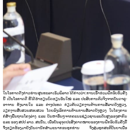
ໃນໂອກາດດັ່ງກ່າວ ທ່ານ ສູນທະລາ ເຂັມພິລາດ ໄດ້ກ່າວວ່າ: ການເຂົ້າຮ່ວມຝຶກອົບຮົມຄັ້ງ
ນີ້ ເປັນໂອກາດດີ ທີ່ໄດ້ຮໍ່າຮຽນບົດຮຽນອັນໃໝ່ ແລະ ປະສົບການຕົວຈິງຈາກບັນດາຄູ-
ອາຈານ ທັງພາຍໃນ ແລະ ຕ່າງປະທດ ກ່ຽວກັບວຽກງານຕ້ານການສໍ້ລາດບັງຫຼວງ,
ວຽກງານສືບສວນສອບສວນ ໂດຍລົງເລິກການຕ້ານການສໍ້ລາດບັງຫຼວງ ໃນໂຄງການ
ກໍ່ສ້າງພື້ນຖານໂຄງລ່າງ ແລະ ບັນຫາອື່ນໆຈາກຄະນະຊ່ຽວຊານລະດັບສູງຂອງສາກົນ
ແລະ ຂອງ ສປປ ລາວ. ສະນັ້ນ, ເພື່ອບັນລຸຈຸດປະສົງຄາດໝາຍຂອງການຝຶກອົບຮົມຄັ້ງນີ້
ຈຶ່ງຮຽກຮ້ອງມາຍັງບັນດານັກສໍາມະນາກອນທຸກທ່ານ ຈົ່ງສຸ່ມທຸກສະຕິປັນຍາເພື່ອ