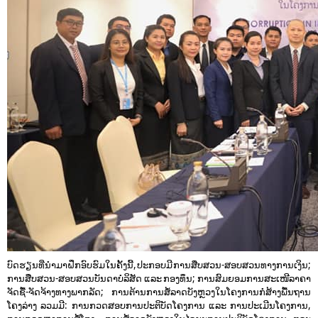
ບົດຮຽນທີ່ນໍາມາຝຶກອົບຮົມໃນຄັ້ງນີ້, ປະກອບມີ ການສືບສວນ-ສອບສວນທາງການເງິນ;
ການສືບສວນ-ສອບສວນບັນດາບໍລິສັດ ແລະ ກອງທຶນ; ການສົມຍອມການສະເໜີລາຄາ
ຈັດຊື້-ຈັດຈ້າງທາງພາກລັດ; ການຕ້ານການສໍ້ລາດບັງຫຼວງໃນໂຄງການກໍ່ສ້າງພື້ນຖານ
ໂຄງລ່າງ ລວມມີ: ການກວດສອບການປະຕິບັດໂຄງການ ແລະ ການປະເມີນໂຄງການ,