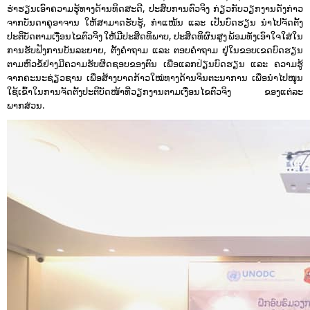
ຮໍ່າຮຽນເອົາຄວາມຮູ້ທາງດ້ານທິດສະດີ, ປະສົບການຕົວຈິງ ກ່ຽວກັບວຽກງານດັ່ງກ່າວ
ຈາກບັນດາຄູອາຈານ ໃຫ້ສາມາດຮັບຮູ້, ກໍາແໜ້ນ ແລະ ເປັນບົດຮຽນ ນໍາໄປຈັດຕັ້ງ
ປະຕິບັດຕາມເງື່ອນໄຂຕົວຈິງ ໃຫ້ມີປະສິດທິພາບ, ປະສິດທິຜົນສູງ ພ້ອມທັງເອົາໃຈໃສ່ໃນ
ການຮັບຟັງການບັນລະຍາຍ, ຕັ້ງຄໍາຖາມ ແລະ ຕອບຄໍາຖາມ ຢູ່ໃນຂອບເຂດບົດຮຽນ
ຕາມຫົວຂໍ້ຢ່າງມີຄວາມຮັບຜິດຊອບຂອງຕົນ ເພື່ອແລກປ່ຽນບົດຮຽນ ແລະ ຄວາມຮູ້
ຈາກຄະນະຊ່ຽວຊານ ເພື່ອສ້າງບາດກ້າວໃໝ່ທາງດ້ານຈິນຕະນາການ ເພື່ອນໍາໄປໜູນ
ໃຊ້ເຂົ້າໃນການຈັດຕັ້ງປະຕິບັດໜ້າທີ່ວຽກງານຕາມເງື່ອນໄຂຕົວຈິງ ຂອງແຕ່ລະ
ພາກສ່ວນ.