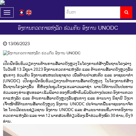
T
o
g
ອົງການກວດກາແຫ່ງລັດ ຮ່ວມກັບ ອົງການ UNODC
g
l
e
13/06/2023
n
a
v
ເປີດຝຶກອົບຮົມວຽກງານຕ້ານການສໍ້ລາດບັງຫຼວງ ໃນໂຄງການກໍ່ສ້າງພື້ນຖານໂຄງລ່າງ
i
ໃນວັນທີ 13 ມິຖຸນາ 2023 ອົງການກວດກາແຫ່ງລັດ ແລະ ຕ້ານການສໍ້ລາດບັງຫຼວງຂັ້ນ
g
ສູນກາງ ຮ່ວມກັບ ອົງການສະຫະປະຊາຊາດ ເພື່ອຕ້ານຢາເສບຕິດ ແລະ ອາຊະຍາກໍາ
a
(UNODC) ເປີດຊຸດຝຶກອົບຮົມວຽກງານຕ້ານການສໍ້ລາດບັງຫຼວງ ໃນໂຄງການກໍ່ສ້າງ
t
ພື້ນຖານໂຄງລ່າງຂຶ້ນ ທີ່ຫ້ອງປະຊຸມໂຮງແຮມລາວພລາຊ່າ ພາຍໃຕ້ການເປັນປະທານ
i
ຮ່ວມຂອງ ທ່ານ ສູນທະລາ ເຂັມພິລາດ ຮອງຫົວໜ້າກົມພົວພັນຕ່າງປະເທດ ອົງການກວດ
o
ກາແຫ່ງລັດ ແລະ ຕ້ານການສໍ້ລາດບັງຫຼວງຂັ້ນສູນກາງ ແລະ ທ່ານນາງ ນິຊານີ ວົງບາ
n
ເຈົ້າໜ້າທີ່ຕ້ານການສໍ້ລາດບັງຫຼວງ ອົງການ UNODC ປະຈໍາພາກພື້ນຣາຊະອານາຈັກ
ໄທ ໂດຍມີຄະນະຊ່ຽວຊານ ອົງການ UNODC ແລະ ສຳມະນາກອນທີ່ມາຈາກອົງການ
ກວດກາແຫ່ງລັດ ແລະ ຈາກ 12 ພາກສ່ວນທີ່ກ່ຽວຂ້ອງເຂົ້າຮ່ວມ ທັງໝົດ 30 ທ່ານ, ຍິງ 9
ທ່ານ.