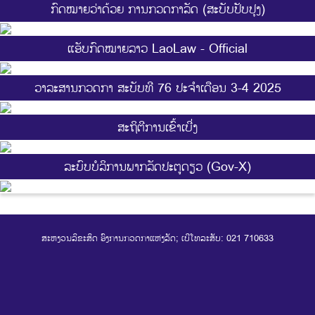
ກົດໝາຍວ່າດ້ວຍ ການກວດກາລັດ (ສະບັບປັບປຸງ)
ແອັບກົດໝາຍລາວ LaoLaw - Official
ວາລະສານກວດກາ ສະບັບທີ 76 ປະຈຳເດືອນ 3-4 2025
ສະ​ຖິ​ຕີການ​ເຂົ້າ​ເບີ່ງ
ລະບົບບໍລິການພາກລັດປະຕູດຽວ (Gov-X)
ສະຫງວນລິຂະສິດ ອົງການກວດກາແຫ່ງລັດ; ເບີໂທລະສັບ: 021 710633