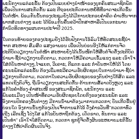
ພະນັກງານແຕ່ລະຂັ້ນ ຕ້ອງເປັນແບບຢ່າງນໍາໜ້າຂອງບຸກຄົນສະມາຊິກພັກ
ເພື່ອເປັນການສະກັດກັ້ນ ແລະ ຕີຖອຍປະກົດການຫຍໍ້ທໍ້ທີ່ອາດຈະເກີດຂຶ້ນ
ໃນຕໍ່ໜ້າ. ພ້ອມກັນນັ້ນກອງປະຊຸມຍັງໄດ້ມີການປະກອບຄຳຄິດ-ຄຳເຫັນຈາກ
ພາກສ່ວນຕ່າງໆ ແລະ ໄດ້ພ້ອມກັນຄົ້ນຄວ້າປຶກສາຫາລືເປັນເອກະພາບ
ກຳນົດທິດທາງແຜນການປະຈຳປີ 2025.
ໃນຕອນທ້າຍຂອງກອງປະຊຸມຍັງໄດ້ຮັບຟັງການໂອ້ລົມໃຫ້ທັດສະນະຊີ້ນໍາ
ຈາກ ສະຫາຍ ສົມສົດ ແສງອາພອນ ເພື່ອເປັນບ່ອນອີງໃຫ້ແກ່ການຈັດ
ປະຕິບັດວຽກງານໃນຕໍ່ໜ້າ ສະຫາຍຍັງໄດ້ເນັ້ນໜັກໃຫ້ສືບຕໍ່ຈັດຕັ້ງປະຕິບັດ
ນໍາພາ-ຊີ້ນໍາວຽກງານຕິດຕາມ, ກວດກາໃຫ້ມີຄວາມເຂັ້ມແຂງ ແລະ ເອົາໃຈ
ໃສ່ຕໍ່ບັນຫາຕ່າງໆ,ໄຈແຍກ, ວິເຄາະ, ຕີແຕກ ແລະ ກຳບັນຫາໃຫ້ໄດ້ ໂດຍ
ຄະນະພັກແຕ່ລະຂັ້ນ ຕ້ອງເພີ່ມທະວີຄວາມຮັບຜິດຊອບໃນການນໍາພາ-ຊີ້ນໍາ
ວຽກງານຕິດຕາມ, ກວດກາໃນຄວາມຮັບຜິດຊອບຂອງຕົນຢ່າງໃກ້ສິດ ແລະ
ແທດເຖິງຕົວຈິງ, ຖືເອົາວຽກງານສະກັດກັ້ນ-ຕ້ານການສໍ້ລາດບັງຫຼວງ ແລະ
ແກ້ໄຂຄໍາຮ້ອງ-ຄໍາສະເໜີ ຂອງສະມາຊິກພັກ, ພະນັກງານ ແລະ
ພົນລະເມືອງ ເປັນໜ້າທີ່ຄວາມຮັບຜິດຊອບໂດຍກົງຂອງຄະນະພັກ ແລະ
ອົງການປົກຄອງຂັ້ນຕ່າງໆ ມີການນ້ຳພາຕ້ອງມາການກວດກາ; ບັນເກີດຂື້ນຢູ່
ບ່ອນໃດ ອົງການນັ້ນໆຕ້ອງເປັນເຈົ້າການແກ້ໄຂ້ ດັ່ງຄຳຂວັນທີ່"ກວດກາທົ່ວ
ເຖີງ ເລີກເຊິ່ງ ໂປ່ງໃສ ແກ້ໄຂບັນຫາຖຶກຕ້ອງ, ເດັດຂາດ, ທັນການ ແລະ
ເປັນທຳ" ເອົາໃຈໃສ່ຕິດຕາມ, ກວດກາ ຊຸກຍູ້ຈັດຕັ້ງຜັນຂະຫຍາຍມະຕິຂັ້ນ
ຕ່າງໆໃຫ້ປາກົດຜົນເປັນຈິງ.