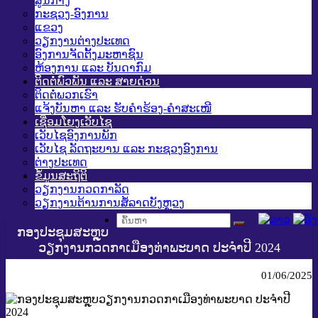
ສູນກາງ
ກະຊວງ-ອົງການ
ແຂວງ
ວຽກງານຕ່າງປະເທດ
ອົງການຈັດຕັ້ງມະຫາຊົນ
ຫ້ອງການ ແລະ ບັນດາກົມ
ຕິດຕໍ່ພົວພັນ ແລະ ສາຍດ່ວນ
ຕິດຕໍ່ພວກເຮົາ
ແຈ້ງບັນຫາ ແລະ ຮັບຄໍາຮ້ອງ-ຄໍາສະເໜີ
ເຊື່ອມໂຍງເວັບໄຊ
ເວັບໄຊອົງການພັກ
ເວັບໄຊ ລັດຖະບານ ແລະ ກະຊວງອົງການ
ຕ່າງປະເທດ
ຂໍ້ມູນສະຖິຕິ
ວຽກງານກວດກາລັດ
ວຽກງານຕ້ານການສໍ້ລາດບັງຫຼວງ
ກອງປະຊຸມສະຫຼຸບ
ວຽກງານກວດກາເມືອງທ່າພະບາດ ປະຈໍາປີ 2024
01/06/2025