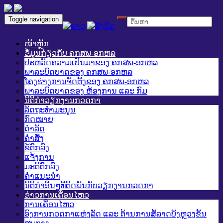
Toggle navigation
ໜ້າຫຼັກ
ຂໍ້ມູນກ່ຽວກັບ ຄກສພ-ອກຫລ
ປະຫວັດຄວາມເປັນມາຂອງ ຄກສພ-ອກຫລ
ພາລະບົດບາດຂອງ ຄກສພ-ອກຫລ
ໂຄງຮ່າງການຈັດຕັ້ງຂອງ ຄກສພ-ອກຫລ
ພາລະບົດບາດຂອງ ຫ້ອງການ ແລະ ກົມ
ນິຕິກໍາວຽກງານກວດກາ
ລັດຖະທໍາມະນູນ
ກົດໝາຍ
ດໍາລັດ
ຄໍາສັ່ງ
ຂໍ້ຕົກລົງ
ແຈ້ງການ
ມະຕິຕົກລົງ
ຄໍາແນະນໍາ
ນິຕິກໍາອື່ນໆທີ່ຕິດພັນກັບວຽກງານກວດກາ
ຂ່າວການເຄື່ອນໄຫວ
ການເຄື່ອນໄຫວ
ອົງການກວດກາແຫ່ງລັດ ແລະ ຕ້ານການສໍ້ລາດບັງຫຼວງຂັ້ນ