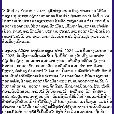
ໃນວັນທີ 27 ພຶດສະພາ 2025, ຢູ່ທີ່ຫ້ອງປະຊຸມເມືອງ ທ່າພະບາດ ໄດ້ຈັດ
ກອງປະຊຸມສະຫຼຸບວຽກງານກວດກາ ທົ່ວເມືອງ ທ່າພະບາດ ປະຈຳປີ
2024
ໂດຍການເປັນປະທານຂອງສະຫາຍ ສົມສົດ ແສງອາພອນ ກໍາມະການພັກ
ແຂວງ ເລຂາຄະນະບໍລິຫານງານພັກເມືອງ, ມີບັນດາກໍາມະການປະຈຳພັກ
ເມືອງ, ກຳມະການພັກເມືອງ, ປະທານ, ຮອງປະທານກວດກາພັກ-ລັດເມືອງ,
ເລຂາຄະນະພັກຮາກຖານ, ເລຂາໜ່ວຍພັກ ແລະ ຜູ້ເຮັດວຽກງານກວດກາ
ທົ່ວເມືອງເຂົ້າຮ່ວມ.
ກອງປະຊຸມໄດ້ຜ່ານຮ່າງບົດສະຫຼຸບປະຈໍາປີ 2024 ແລະ ທິດທາງແຜນນການ
ປີ 2025; ຮັບຟັງການເຜີຍແຜ່ເຊື່ອມຊຶມນິຕິກຳຂອງຂັ້ນເທີງ, ເອກະສານ
ກ່ຽວກັບວຽກງານກວດກາ ແລະ ລາຍງານການຈັດຕັ້ງປະຕິບັດວຽກງານ
ຕິດຕາມ, ກວດກາພັກ, ກວດກາລັດ, ສະກັດກັ້ນ ແລະ ຕ້ານການສໍ້ລາດ
ບັງຫຼວງ, ຄຳຮ້ອງ-ຄຳສະເໜີ ໃນໄລຍະ 1 ປີຜ່ານມາ ເພື່ອຍົກໃຫ້ເຫັນດ້ານດີ
ແລະ ຜົນສໍາເລັດທີ່ຄວນເສີມຂະຫຍາຍ ໂດຍການນຳພາ-ຊີ້ນຳ ຂອງຄະນະ
ກວດກາພັກ, ອົງການກວດກາລັດເມືອງ ແລະ ຄະນະກວດກາແຕ່ລະຂັ້ນ ຕໍ່
ກັບການຕິດຕາມ, ກວດກາ, ການຈັດຕັ້ງປະຕິບັດພາລະບົດບາດ, ສິດ, ໜ້າທີ່
ຄວາມຮັບຜິດຊອບ, ການປະຕິບັດບັນດາມະຕິ, ຄຳສັ່ງຂອງພັກ, ກົດໝາຍ
ແລະ ລະບຽບການຕ່າງໆຂອງລັດ, ພ້ອມທັງຍົກໃຫ້ເຫັນດ້ານອ່ອນ-ຂໍ້ຄົງຄ້າງ
ທີ່ຈະຕ້ອງຮີບຮ້ອນເອົາໃຈໃສ່ປັບປຸງແກ້ໄຂຢ່າງເດັດຂາດ, ເຂັ້ມງວດ ແລະ ທັນ
ສະພາບການ ໃຫ້ມີການຫັນປ່ຽນທີ່ຕັ້ງໜ້າໄປສູ່ຄຸນນະພາບໃໝ່ເປັນຕົ້ນແມ່ນ
ການແກ້ໄຂບັນຫາຫຍໍ້ທໍ້ທີ່ເກີດຂຶ້ນໃນກົງຈັກພັກ-ລັດ ແລະ ສະມາຊິກພັກ-