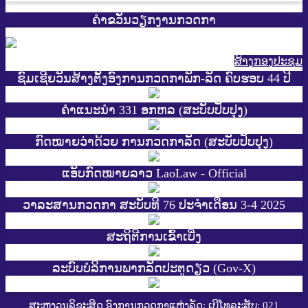
ຄຳຂວັນວຽກງານກວດກາ
ສ້າງກອງປະຊູມ
ຊົມເຊີຍວັນສ້າງຕັ້ງອົງການກວດກາພັກ-ລັດ ຄົບຮອບ 44 ປີ
ຄຳແນະນຳ 331 ອກຫລ (ສະບັບປັບປຸງ)
ກົດໝາຍວ່າດ້ວຍ ການກວດກາລັດ (ສະບັບປັບປຸງ)
ແອັບກົດໝາຍລາວ LaoLaw - Official
ວາລະສານກວດກາ ສະບັບທີ 76 ປະຈຳເດືອນ 3-4 2025
ສະ​ຖິ​ຕີການ​ເຂົ້າ​ເບີ່ງ
ລະບົບບໍລິການພາກລັດປະຕູດຽວ (Gov-X)
ສະຫງວນລິຂະສິດ ອົງການກວດກາແຫ່ງລັດ; ເບີໂທລະສັບ: 021