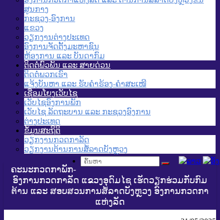
ສູນກາງ
ກະຊວງ-ອົງການ
ແຂວງ
ວຽກງານຕ່າງປະເທດ
ອົງການຈັດຕັ້ງມະຫາຊົນ
ຫ້ອງການ ແລະ ບັນດາກົມ
ຕິດຕໍ່ພົວພັນ ແລະ ສາຍດ່ວນ
ຕິດຕໍ່ພວກເຮົາ
ແຈ້ງບັນຫາ ແລະ ຮັບຄໍາຮ້ອງ-ຄໍາສະເໜີ
ເຊື່ອມໂຍງເວັບໄຊ
ເວັບໄຊອົງການພັກ
ເວັບໄຊ ລັດຖະບານ ແລະ ກະຊວງອົງການ
ຕ່າງປະເທດ
ຂໍ້ມູນສະຖິຕິ
ວຽກງານກວດກາລັດ
ວຽກງານຕ້ານການສໍ້ລາດບັງຫຼວງ
ຄະນະກວດກາພັກ-
ອົງການກວດກາລັດ ແຂວງອຸດົມໄຊ ເຮັດວຽກຮ່ວມກັບກົມ
ຕ້ານ ແລະ ສອບສວນການສໍ້ລາດບັງຫຼວງ ອົງການກວດກາ
ແຫ່ງລັດ