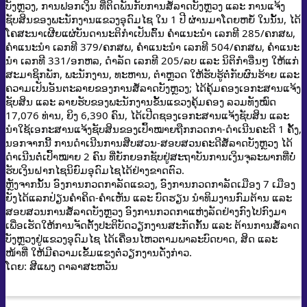
ບັງຫຼວງ, ການຟອກເງິນ ທີ່ຕິດພັນກັບການສໍ້ລາດບັງຫຼວງ ແລະ ການແຈ້ງ
ຊັບສິນຂອງພະນັກງານແຂວງອຸດົມໄຊ ໃນ 1 ປີ ຜ່ານມາໂດຍຫຍໍ້ ໃນນັ້ນ, ໄດ້
ໂຄສະນາເຜີຍແຜ່ບັນດານະຕິກໍາເປັນຕົ້ນ ຄໍາແນະນໍາ ເລກທີ 285/ຄກສພ,
ຄໍາແນະນໍາ ເລກທີ 379/ຄກສພ, ຄໍາແນະນໍາ ເລກທີ 504/ຄກສພ, ຄໍາແນະ
ນໍາ ເລກທີ 331/ອກຫລ, ດໍາລັດ ເລກທີ 205/ລບ ແລະ ນິຕິກໍາອື່ນໆ ໃຫ້ແກ່
ສະມາຊິກພັກ, ພະນັກງານ, ທະຫານ, ຕໍາຫຼວດ ໃຫ້ຮັບຮູ້ຕໍ່ກັບຜົນຮ້າຍ ແລະ
ຄວາມເປັນອັນຕະລາຍຂອງການສໍ້ລາດບັງຫຼວງ; ໄດ້ຄຸ້ມຄອງເອກະສານແຈ້ງ
ຊັບສິນ ແລະ ລາຍຮັບຂອງພະນັກງານຂັ້ນແຂວງຄຸ້ມຄອງ ລວມທັງໝົດ
17,076 ທ່ານ, ຍິງ 6,390 ຄົນ, ໄດ້ເປີດຊອງເອກະສານແຈ້ງຊັບສິນ ແລະ
ນໍາໃຊ້ເອກະສານແຈ້ງຊັບສິນຂອງເປົ້າໝາຍຖືກກວດກາ-ດໍາເນີນຄະດີ 1 ຄັ້ງ,
ນອກຈາກນີ້ ການດໍາເນີນການສືບສວນ-ສອບສວນຄະດີສໍ້ລາດບັງຫຼວງ ໄດ້
ດໍາເນີນຕໍ່ເປົ້າໝາຍ 2 ຄົນ ທີ່ຍັກຍອກຊັບຢູ່ສະຖາບັນການເງິນຈຸລະພາກທີ່ບໍ່
ຮັບເງິນຝາກໄຊນິຍົມອຸດົມໄຊໄດ້ຢ່າງຂາດຕົວ.
ຫຼັງຈາກນັ້ນ ອົງການກວດກາລັດແຂວງ, ອົງການກວດກາລັດເມືອງ 7 ເມືອງ
ຍັງໄດ້ແລກປ່ຽນຄໍາຄິດ-ຄໍາເຫັນ ແລະ ບົດຮຽນ ນໍາທິມງານກົມຕ້ານ ແລະ
ສອບສວນການສໍ້ລາດບັງຫຼວງ ອົງການກວດກາແຫ່ງລັດຢ່າງກົງໄປກົງມາ
ເພື່ອເຮັດໃຫ້ການຈັດຕັ້ງປະຕິບັດວຽກງານສະກັດກັ້ນ ແລະ ຕ້ານການສໍ້ລາດ
ບັງຫຼວງຢູ່ແຂວງອຸດົມໄຊ ໄດ້ເຄື່ອນໄຫວຕາມພາລະບົດບາດ, ສິດ ແລະ
ໜ້າທີ່ ໃຫ້ມີຄວາມເຂັ້ມແຂງຕໍ່ວຽກງານດັ່ງກ່າວ.
ໂດຍ: ສີແພງ ດາລາສະຫວັນ