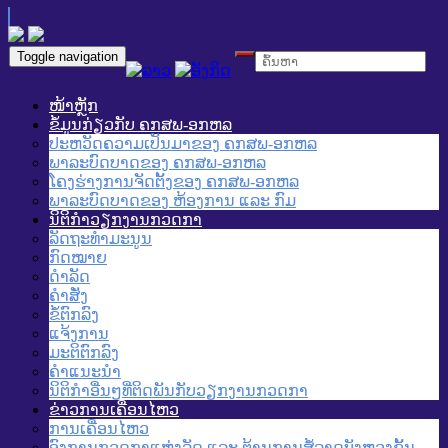
Toggle navigation
ໜ້າຫຼັກ
ຂໍ້ມູນກ່ຽວກັບ ຄກສພ-ອກຫລ
ປະຫວັດຄວາມເປັນມາຂອງ ຄກສພ-ອກຫລ
ພາລະບົດບາດຂອງ ຄກສພ-ອກຫລ
ໂຄງຮ່າງການຈັດຕັ້ງຂອງ ຄກສພ-ອກຫລ
ພາລະບົດບາດຂອງ ຫ້ອງການ ແລະ ກົມ
ນິຕິກໍາວຽກງານກວດກາ
ລັດຖະທໍາມະນູນ
ກົດໝາຍ
ດໍາລັດ
ຄໍາສັ່ງ
ຂໍ້ຕົກລົງ
ແຈ້ງການ
ມະຕິຕົກລົງ
ຄໍາແນະນໍາ
ນິຕິກໍາອື່ນໆທີ່ຕິດພັນກັບວຽກງານກວດກາ
ຂ່າວການເຄື່ອນໄຫວ
ການເຄື່ອນໄຫວ
ອົງການກວດກາແຫ່ງລັດ ແລະ ຕ້ານການສໍ້ລາດບັງຫຼວງຂັ້ນ