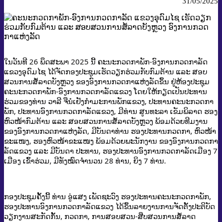
31/05/2025
ໃນວັນທີ 26 ພຶດສະພາ 2025 ນີ້ ຄະນະກວດກາພັກ-ອົງການກວດກາລັດ
ແຂວງອຸດົມໄຊ ໄດ້ຈັດກອງປະຊຸມເຮັດວຽກຮ່ວມກັບກົມຕ້ານ ແລະ ສອບ
ສວນການສໍ້ລາດບັງຫຼວງ ຂອງອົງການກວດກາແຫ່ງລັດຂຶ້ນ ຢູ່ຫ້ອງປະຊຸມ
ຄະນະກວດກາພັກ-ອົງການກວດກາລັດແຂວງ ໂດຍໃຫ້ກຽດເປັນປະທານ
ຮ່ວມຂອງທ່ານ ວາລີ ຈືນໍເຢັງກຳມະການພັກແຂວງ, ປະທານຄະນະກວດກາ
ພັກ, ປະທານອົງການກວດກາລັດແຂວງ, ມີທ່ານ ສູນທະລາ ເຂັມພິລາດ ຮອງ
ຫົວໜ້າກົມຕ້ານ ແລະ ສອບສວນການສໍ້ລາດບັງຫຼວງ ພ້ອມດ້ວຍທີມງານ
ຂອງອົງການກວດກາແຫ່ງລັດ, ມີບັນດາທ່ານ ຮອງປະທານກວດກາ, ຫົວໜ້າ
ຂະແໜງ, ຮອງຫົວໜ້າຂະແໜງ ພ້ອມດ້ວຍພະນັກງານ ຂອງອົງການກວດກາ
ລັດແຂວງ ແລະ ມີບັນດາ ປະທານ, ຮອງປະທານອົງການກວດກາລັດເມືອງ 7
ເມືອງ ເຂົ້າຮ່ວມ, ມີທັງໝົດຈໍານວນ 28 ທ່ານ, ຍິງ 7 ທ່ານ.
ກອງປະຊຸມຄັ້ງນີ້ ທ່ານ ອູ່ແສງ ເພັດຊະວົງ ຮອງປະທານຄະນະກວດກາພັກ,
ຮອງປະທານອົງການກວດກາລັດແຂວງ ໄດ້ຂຶ້ນລາຍງານການຈັດຕັ້ງປະຕິບັດ
ວຽກງານສະກັດກັ້ນ, ກວດກາ, ການສອບສວນ-ສືບສວນການສໍ້ລາດ