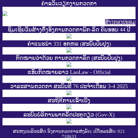
ຄຳຂວັນວຽກງານກວດກາ
ສ້າງກອງປະຊູມ
ຊົມເຊີຍວັນສ້າງຕັ້ງອົງການກວດກາພັກ-ລັດ ຄົບຮອບ 44 ປີ
ຄຳແນະນຳ 331 ອກຫລ (ສະບັບປັບປຸງ)
ກົດໝາຍວ່າດ້ວຍ ການກວດກາລັດ (ສະບັບປັບປຸງ)
ແອັບກົດໝາຍລາວ LaoLaw - Official
ວາລະສານກວດກາ ສະບັບທີ 76 ປະຈຳເດືອນ 3-4 2025
ສະ​ຖິ​ຕີການ​ເຂົ້າ​ເບີ່ງ
ລະບົບບໍລິການພາກລັດປະຕູດຽວ (Gov-X)
ສະຫງວນລິຂະສິດ ອົງການກວດກາແຫ່ງລັດ; ເບີໂທລະສັບ: 021
710633