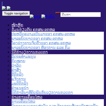
Toggle navigation
ໜ້າຫຼັກ
ຂໍ້ມູນກ່ຽວກັບ ຄກສພ-ອກຫລ
ປະຫວັດຄວາມເປັນມາຂອງ ຄກສພ-ອກຫລ
ພາລະບົດບາດຂອງ ຄກສພ-ອກຫລ
ໂຄງຮ່າງການຈັດຕັ້ງຂອງ ຄກສພ-ອກຫລ
ພາລະບົດບາດຂອງ ຫ້ອງການ ແລະ ກົມ
ນິຕິກໍາວຽກງານກວດກາ
ລັດຖະທໍາມະນູນ
ກົດໝາຍ
ດໍາລັດ
ຄໍາສັ່ງ
ຂໍ້ຕົກລົງ
ແຈ້ງການ
ມະຕິຕົກລົງ
ຄໍາແນະນໍາ
ນິຕິກໍາອື່ນໆທີ່ຕິດພັນກັບວຽກງານກວດກາ
ຂ່າວການເຄື່ອນໄຫວ
ການເຄື່ອນໄຫວ
ອົງການກວດກາແຫ່ງລັດ ແລະ ຕ້ານການສໍ້ລາດບັງຫຼວງຂັ້ນ