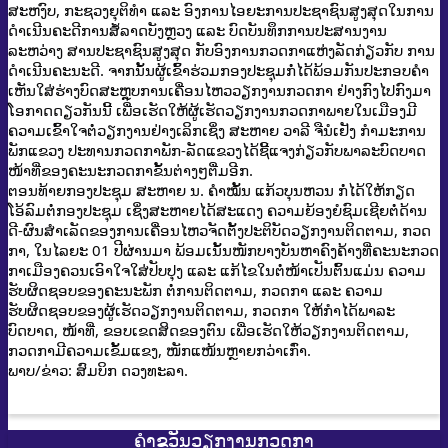
ສະຫງົບ, ກະຊວງຍຸຕິທໍາ ແລະ ອົງການໄອຍະການປະຊາຊົນສູງສຸດໃນການ
ດໍາເນີນຄະດີການສໍ້ລາດບັງຫຼວງ ແລະ ບົດບັນທຶກການປະສານງານ
ລະຫວ່າງ ສານປະຊາຊົນສູງສຸດ ກັບອົງການກວດກາແຫ່ງລັດກ່ຽວກັບ ການ
ດໍາເນີນຄະນະດີ. ຈາກນັ້ນຜູ້ເຂົ້າຮ່ວມກອງປະຊຸມກໍ່ໄດ້ພ້ອມກັນປະກອບຄຳ
ເຫັນໃສ່ຮ່າງບົດສະຫຼຸບການເຄື່ອນໄຫວວຽກງານກວດກາ ຢ່າງກົງໄປກົງມາ
ໂອກາດດຽວກັນນີ້ ເພື່ອເຮັດໃຫ້ຜູ້ເຮັດວຽກງານກວດກາພາຍໃນເມືອງມີ
ຄວາມເຂົ້າໃຈຕໍ່ວຽກງານຢ່າງເລິກເຊິ່ງ ສະຫາຍ ວາລີ ຈືນໍເຢັງ ກໍາມະການ
ພັກແຂວງ ປະທານກວດກາພັກ-ລັດແຂວງໄດ້ຊີ້ແຈງກ່ຽວກັບພາລະບົດບາດ
ໜ້າທີ່ຂອງຄະນະກວດກາຂັ້ນຕ່າງໆຕື່ມອີກ.
ຕອນທ້າຍກອງປະຊຸມ ສະຫາຍ ນ. ຄໍາໝັ້ນ ແກ້ວບຸນຫວນ ກໍ່ໄດ້ໃຫ້ກຽດ
ໂອ້ລົມຕໍ່ກອງປະຊຸມ ເຊິ່ງສະຫາຍໄດ້ສະແດງ ຄວາມຍ້ອງຍໍຊົມເຊີຍຕໍ່ດ້ານ
ດີ-ຜົນສໍາເລັດຂອງການເຄື່ອນໄຫວຈັດຕັ້ງປະຕິບັດວຽກງານຕິດຕາມ, ກວດ
ກາ, ໃນໄລຍະ 01 ປີຜ່ານມາ ພ້ອມເນັ້ນໜັກບາງບັນຫາຄົງຄ້າງທີ່ຄະນະກວດ
ກາເມືອງຄວນເອົາໃຈໃສ່ປັບປຸງ ແລະ ແກ້ໄຂໃນຕໍ່ໜ້າເປັນຕົ້ນແມ່ນ ຄວາມ
ຮັບຜິດຊອບຂອງຄະນະພັກ ຕໍ່ການຕິດຕາມ, ກວດກາ ແລະ ຄວາມ
ຮັບຜິດຊອບຂອງຜູ້ເຮັດວຽກງານຕິດຕາມ, ກວດກາ ໃຫ້ກຳໄດ້ພາລະ
ບົດບາດ, ໜ້າທີ່, ຂອບເຂດສິດຂອງຕົນ ເພື່ອເຮັດໃຫ້ວຽກງານຕິດຕາມ,
ກວດກາມີຄວາມເຂັ້ມແຂງ, ໜັກແໜ້ນຫຼາຍກວ່າເກົ່າ.
ພາບ/ຂ່າວ: ສົມບິກ ດວງທະລາ.
ຄຳຂວັນວຽກງານກວດກາ