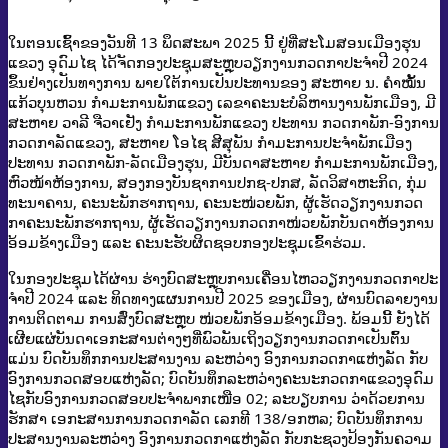
ໃນຕອນເຊົ້າຂອງວັນທີ 13 ພຶດສະພາ 2025 ນີ້ ຢູ່ທີ່ສະໂມສອນເມືອງຮຸນ
ແຂວງ ອຸດົມໄຊ ໄດ້ຈັດກອງປະຊຸມສະຫຼຸບວຽກງານກວດກາປະຈຳປີ 2024
ຂຶ້ນຢ່າງເປັນທາງການ ພາຍໃຕ້ການເປັນປະທານຂອງ ສະຫາຍ ນ. ຄໍາໝັ້ນ
ແກ້ວບຸນຫວນ ກໍາມະການພັກແຂວງ ເລຂາຄະນະບໍລິຫານງານພັກເມືອງ, ມີ
ສະຫາຍ ວາລີ ຈືວາເຢັງ ກໍາມະການພັກແຂວງ ປະທານ ກວດກາພັກ-ອົງການ
ກວດກາລັດແຂວງ, ສະຫາຍ ໂອໄຊ ສີສຸພັນ ກໍາມະການປະຈໍາພັກເມືອງ
ປະທານ ກວດກາພັກ-ລັດເມືອງຮຸນ, ມີບັນດາສະຫາຍ ກໍາມະການພັກເມືອງ,
ຫົວໜ້າຫ້ອງການ, ສອງກອງບັນຊາການປກຊ-ປກສ, ລັດວິສາຫະກິດ, ກຸ່ມ
ທະນາຄານ, ຄະນະພັກຮາກຖານ, ຄະນະໜ່ວຍພັກ, ຜູ້ເຮັດວຽກງານກວດ
ກາຄະນະພັກຮາກຖານ, ຜູ້ເຮັດວຽກງານກວດກາໜ່ວຍພັກບັນດາຫ້ອງການ
ອ້ອມຂ້າງເມືອງ ແລະ ຄະນະຮັບຜິດຊອບກອງປະຊຸມເຂົ້າຮ່ວມ.
ໃນກອງປະຊຸມໄດ້ຜ່ານ ຮ່າງບົດສະຫຼຸບການເຄື່ອນໄຫວວຽກງານກວດກາປະ
ຈໍາປີ 2024 ແລະ ທິດທາງແຜນການປີ 2025 ຂອງເມືອງ, ຜ່ານບົດລາຍງານ
ການຕິດຕາມ ການສົ່ງບົດສະຫຼຸບ ໜ່ວຍພັກອ້ອມຂ້າງເມືອງ. ພ້ອມນີ້ ຍັງໄດ້
ເຜີຍແຜ່ບັນດາເອກະສານຕ່າງໆທີ່ພົວພັນເຖິງວຽກງານກວດກາເປັນຕົ້ນ
ແມ່ນ ບົດບັນທຶກການປະສານງານ ລະຫວ່າງ ອົງການກວດກາແຫ່ງລັດ ກັບ
ອົງການກວດສອບແຫ່ງລັດ; ບົດບັນທຶກລະຫວ່າງຄະນະກວດກາແຂວງອຸດົມ
ໄຊກັບອົງການກວດສອບປະຈໍາພາກເໜືອ 02; ລະບຽບການ ວ່າດ້ວຍການ
ຮັກສາ ເອກະສານການກວດກາລັດ ເລກທີ 138/ອກຫລ; ບົດບັນທຶກການ
ປະສານງານລະຫວ່າງ ອົງການກວດກາແຫ່ງລັດ ກັບກະຊວງປ້ອງກັນຄວາມ