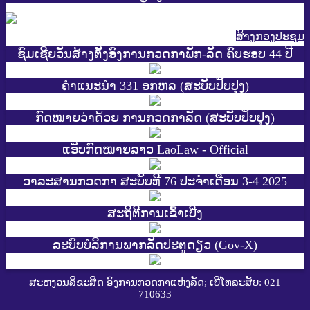
ສ້າງກອງປະຊູມ
ຊົມເຊີຍວັນສ້າງຕັ້ງອົງການກວດກາພັກ-ລັດ ຄົບຮອບ 44 ປີ
ຄຳແນະນຳ 331 ອກຫລ (ສະບັບປັບປຸງ)
ກົດໝາຍວ່າດ້ວຍ ການກວດກາລັດ (ສະບັບປັບປຸງ)
ແອັບກົດໝາຍລາວ LaoLaw - Official
ວາລະສານກວດກາ ສະບັບທີ 76 ປະຈຳເດືອນ 3-4 2025
ສະ​ຖິ​ຕີການ​ເຂົ້າ​ເບີ່ງ
ລະບົບບໍລິການພາກລັດປະຕູດຽວ (Gov-X)
ສະຫງວນລິຂະສິດ ອົງການກວດກາແຫ່ງລັດ; ເບີໂທລະສັບ: 021
710633