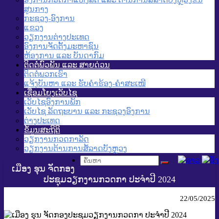
ສູນກາງ
ກະຊວງ-ອົງການ
ແຂວງ
ວຽກງານຕ່າງປະເທດ
ອົງການຈັດຕັ້ງມະຫາຊົນ
ຫ້ອງການ ແລະ ບັນດາກົມ
ຕິດຕໍ່ພົວພັນ ແລະ ສາຍດ່ວນ
ຕິດຕໍ່ພວກເຮົາ
ແຈ້ງບັນຫາ ແລະ ຮັບຄໍາຮ້ອງ-ຄໍາສະເໜີ
ເຊື່ອມໂຍງເວັບໄຊ
ເວັບໄຊອົງການພັກ
ເວັບໄຊ ລັດຖະບານ ແລະ ກະຊວງອົງການ
ຕ່າງປະເທດ
ຂໍ້ມູນສະຖິຕິ
ວຽກງານກວດກາລັດ
ວຽກງານຕ້ານການສໍ້ລາດບັງຫຼວງ
ເມືອງ ຮຸນ ຈັດກອງ
ປະຊຸມວຽກງານກວດກາ ປະຈໍາປີ 2024
22/05/2025