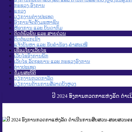
ກະຊວງ-ອົງການ
ແຂວງ
ວຽກງານຕ່າງປະເທດ
ອົງການຈັດຕັ້ງມະຫາຊົນ
ຫ້ອງການ ແລະ ບັນດາກົມ
ຕິດຕໍ່ພົວພັນ ແລະ ສາຍດ່ວນ
ຕິດຕໍ່ພວກເຮົາ
ແຈ້ງບັນຫາ ແລະ ຮັບຄໍາຮ້ອງ-ຄໍາສະເໜີ
ເຊື່ອມໂຍງເວັບໄຊ
ເວັບໄຊອົງການພັກ
ເວັບໄຊ ລັດຖະບານ ແລະ ກະຊວງອົງການ
ຕ່າງປະເທດ
ຂໍ້ມູນສະຖິຕິ
ວຽກງານກວດກາລັດ
ວຽກງານຕ້ານການສໍ້ລາດບັງຫຼວງ
ປີ 2024 ອົງການກວດກາແຫ່ງລັດ ດໍາເ