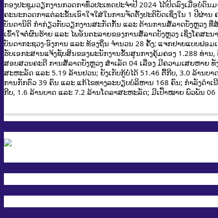
ກອງປະຊຸມວຽກງານກວດກາທົ່ວປະເທດປະຈຳປີ 2024 ໄດ້ປິດລົງເມື່ອບໍ່ດົນມ
ຄະນະກວດກາແຕ່ລະຂັ້ນເອົາໃຈໃສ່ໃນການຈັດຕັ້ງປະຕິບັດເຊິ່ງໃນ 1 ປີຜ່ານ 
ບັນດານິຕິ
ກຳກ່ຽວກັບວຽກງານສະກັດກັ້ນ ແລະ ຕ້ານການສໍ້ລາດບັງຫຼວງ ທີ່ສ
ເຂົ້າໃຈຕໍ່ຜົນຮ້າຍ ແລະ ໄພອັນຕະລາຍຂອງການສໍ້ລາດບັງຫຼວງ ເຊິ່ງໂຄສະນາເຜ
ບັນດາກະຊວງ-ອົງການ ແລະ ທ້ອງຖິ່ນ ຈໍານວນ 28 ຄັ້ງ; ແຈກຢາຍແບບຟອມ
ຮັບເອກະສານແຈ້ງຊັບສິນຂອງພະນັກງານຂັ້ນສູນກາງຄຸ້ມຄອງ 1.288 ທ່ານ, ຍິງ 
ສອບສວນຄະດີ ການສໍ້ລາດບັງຫຼວງ ສໍາເລັດ 04 ເລື່ອງ ມີຄວາມເສຍຫາຍ ທັງໝ
ສະຫະລັດ ແລະ 5.19 ລ້ານຢວນ; ຍັງເກັບກູ້ບໍ່ໄດ້ 51.46 ຕື້ກີບ, 3.0 ລ້າ
ການກັກຕົວ 39 ຄົນ ແລະ ແກ້ໄຂທາງລະບຽບບໍລິຫານ 168 ຄົນ; ກໍາລັງດໍາເ
ກີບ, 1.6 ລ້ານບາດ ແລະ 7.2 ລ້ານໂດລາສະຫະລັດ; ມີເປົ້າໝາຍ ພົວພັນ 06 ຄ