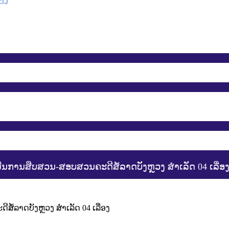
ນີນການສືບສວນ-ສອບສວນຄະດີສໍ້ລາດບັງຫຼວງ ສໍາເລັດ 04 ເລື່ອ