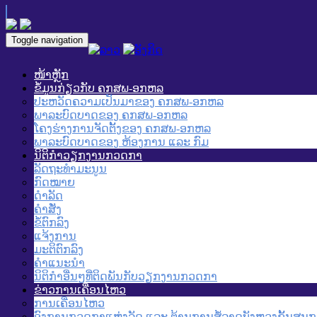
Toggle navigation
ໜ້າຫຼັກ
ຂໍ້ມູນກ່ຽວກັບ ຄກສພ-ອກຫລ
ປະຫວັດຄວາມເປັນມາຂອງ ຄກສພ-ອກຫລ
ພາລະບົດບາດຂອງ ຄກສພ-ອກຫລ
ໂຄງຮ່າງການຈັດຕັ້ງຂອງ ຄກສພ-ອກຫລ
ພາລະບົດບາດຂອງ ຫ້ອງການ ແລະ ກົມ
ນິຕິກໍາວຽກງານກວດກາ
ລັດຖະທໍາມະນູນ
ກົດໝາຍ
ດໍາລັດ
ຄໍາສັ່ງ
ຂໍ້ຕົກລົງ
ແຈ້ງການ
ມະຕິຕົກລົງ
ຄໍາແນະນໍາ
ນິຕິກໍາອື່ນໆທີ່ຕິດພັນກັບວຽກງານກວດກາ
ຂ່າວການເຄື່ອນໄຫວ
ການເຄື່ອນໄຫວ
ອົງການກວດກາແຫ່ງລັດ ແລະ ຕ້ານການສໍ້ລາດບັງຫຼວງຂັ້ນສູນ