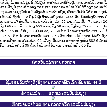
ານີ້ ເຊິ່ງໃນກອງປະຊຸມໄດ້ສະຫຼຸບຕີລາຄາບັນດາໜ້າວຽກຕາມພາລະບົດບາດ ໃນ
ຄະນະພັກ, ອົງການປົກຄອງ ແລະ ຄະນະກວດກາ ແຕ່ລະຂັ້ນໄດ້ຖືວຽກງານສະກັດກັ້
້າງ ແລະ ປັບປຸງໃໝ່ ໄປຈັດຕັ້ງເຜີຍແຜ່ເຊື່ອມຊຶມ, ສຶກສາອົບຮົມໃຫ້ສະມາຊ
ີຍແຜ່ ທັງໝົດ 10 ຄັ້ງ, ມີຜູ້ເຂົ້າຮ່ວມທັງໝົດ 1.383 ຄົນ; ຂຶ້ນຫ້ອງບັນຍາ
ເອກະສານແຈ້ງຊັບສິນ ແລະ ລາຍຮັບທັງ ໝົດ 55 ພາກສ່ວນ ມີ: 17 ກະຊວງ 2
196 ທ່ານ ມີ: ກະຊວງ 653 ທ່ານ, ຍິງ 59 ທ່ານ, ຍັງຄ້າງ 75 ທ່ານ ແລະ ຢູ່ແ
ົດ 115.08 ຕື້ກີບ, 3.2 ລ້ານບາດ, 25.68 ລ້ານໂດລາສະຫະລັດ ແລະ 7.8 ລ້ານ
ນບາດ, 25.67 ລ້ານໂດລາສະຫະລັດ ແລະ 2.63 ລ້ານຢວນ; ມີເປົ້າໝາຍ ພົວພັນທັງ
ນີນການສືບສວນ-ສອບສວນ 02 ເລື່ອງ, ມີຄວາມເສຍຫາຍທັງໝົດ 382.6 ລ້ານກີບ
ົນ, ດໍາເນີນຄະດີ 06 ຄົນ, ໃນນີ້ ນໍາໃຊ້ມາດຕະການກັກຕົວ 05 ຄົນ.
ຄຳຂວັນວຽກງານກວດກາ
ຊົມເຊີຍວັນສ້າງຕັ້ງອົງການກວດກາພັກ-ລັດ ຄົບຮອບ 44 ປີ
ຄຳແນະນຳ 331 ອກຫລ (ສະບັບປັບປຸງ)
ກົດໝາຍວ່າດ້ວຍ ການກວດກາລັດ (ສະບັບປັບປຸງ)