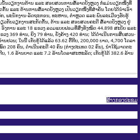
ນັ້ນວຽກງານຕ້ານ ແລະ ສອບສວນການສໍ້ລາດບັງຫຼວງ ກໍ່ແມ່ນວຽກໜຶ່ງທີ່
ນ ແລະ ຕ້ານການສໍ້ລາດບັງຫຼວງ ເປັນວຽກໜຶ່ງທີ່ສໍາຄັນ ໂດຍໄດ້ນໍາເອົາ
ິກພັກ, ພະນັກງານ-ລັດຖະກອນ, ທະຫານ, ຕຳຫຼວດ ແລະ ພົນລະເມືອງຮັບຮູ້
ຍ ກ່ຽວກັບວຽກງານສະກັດກັ້ນ, ຕ້ານ ແລະ ສອບສວນຄະດີ ສໍ້ລາດບັງຫຼວງ ຢູ່
0 ອົງການ ແລະ 18 ແຂວງ ລວມແບບຟອມທີ່ສົ່ງທັງໝົດ 44.898 ສະບັບ ແລະ
ຂວງ 369 ທ່ານ, ຍິງ 79 ທ່ານ, ຍັງຄ້າງ 420 ທ່ານ; ໄດ້ດໍາເນີນການສືບສວນ-
ຢວນ; ໃນນີ້ ເກັບກູ້ໄດ້ແລ້ວ 63.62 ຕື້ກີບ, 200,000 ບາດ, 4,700 ໂດລາ
ໝົດ 208 ຄົນ, ດໍາເນີນຄະດີ 40 ຄົນ (ຕ່າງປະເທດ 02 ຄົນ), ນໍາໃຊ້ມາດຕະ
, 1.6 ລ້ານບາດ ແລະ 7.2 ລ້ານໂດລາສະຫະລັດ; ເກັບກູ້ໄດ້ 382.6 ລ້ານ
ສ້າງກອງປະຊູມ